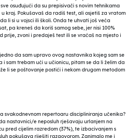
sve osuđujući da su prepisivači s novim tehnikama
 kraj. Pokušavaš da radiš test, ali osjetiš za vratom
 li si u vojsci ili školi. Onda te uhvati još veća
at, pa kreneš da koriš samog sebe, jer nisi 100%
rije, zvoni i predaješ test ili se vraćaš na mjesto i
vejedno da sam upravo ovog nastavnika kojeg sam se
da i sam trebam ući u učionicu, pitam se da li želim da
ože li se poštovanje postići i nekom drugom metodom
 na svakodnevnom repertoaru discipliniranja učenika?
da nastavnici/e neposluh rješavaju urlanjem na
u pred cijelim razredom (37%), te izbacivanjem s
luh pokušava riješiti razgovorom. Zanimalo me i