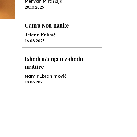
Mervan Miraščija
28.10.2025
Camp Nou nauke
Jelena Kalinić
16.06.2025
Ishodi učenja u zahodu
mature
Namir Ibrahimović
10.06.2025
Kraj školske godine, fotofiniš
Anes Osmić
04.06.2025
Reformar’s Coming