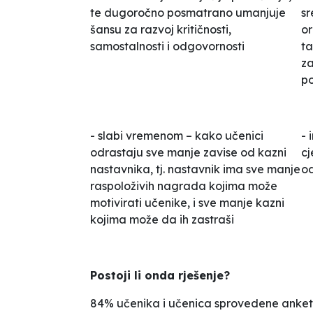
te dugoročno posmatrano umanjuje
sr
šansu za razvoj kritičnosti,
or
samostalnosti i odgovornosti
ta
za
p
- slabi vremenom – kako učenici
- 
odrastaju sve manje zavise od kazni
cj
nastavnika, tj. nastavnik ima sve manje
od
raspoloživih nagrada kojima može
motivirati učenike, i sve manje kazni
kojima može da ih zastraši
Postoji li onda rješenje?
84% učenika i učenica sprovedene anket