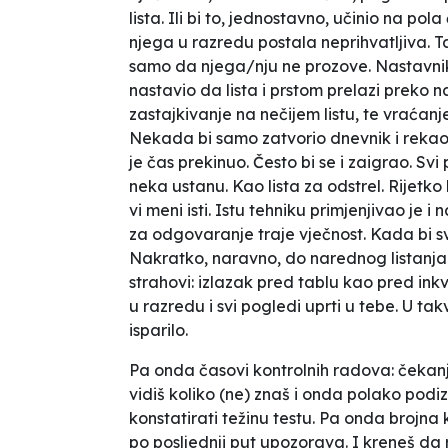
lista. Ili bi to, jednostavno, učinio na pola
njega u razredu postala neprihvatljiva. T
samo da njega/nju ne prozove. Nastavnik j
nastavio da lista i prstom prelazi preko na
zastajkivanje na nečijem listu, te vraćanje
Nekada bi samo zatvorio dnevnik i rekao,
je čas prekinuo. Često bi se i zaigrao. Svi pr
neka ustanu. Kao lista za odstrel. Rijetko
vi meni isti
. Istu tehniku primjenjivao je i
za odgovaranje traje vječnost. Kada bi s
Nakratko, naravno, do narednog listanja. A 
strahovi: izlazak pred tablu kao pred ink
u razredu i svi pogledi uprti u tebe. U takv
isparilo.
Pa onda časovi kontrolnih radova: čekan
vidiš koliko (ne) znaš i onda polako pod
konstatirati težinu testu. Pa onda brojna
po posljednji put upozorava. I kreneš da