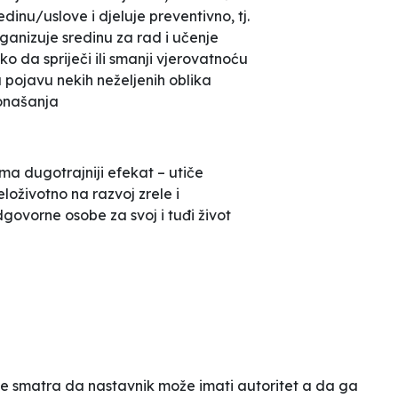
edinu/uslove i djeluje preventivno, tj.
ganizuje sredinu za rad i učenje
ko da spriječi ili smanji vjerovatnoću
 pojavu nekih neželjenih oblika
onašanja
ima dugotrajniji efekat – utiče
eloživotno na razvoj zrele i
govorne osobe za svoj i tuđi život
e smatra da nastavnik može imati autoritet a da ga