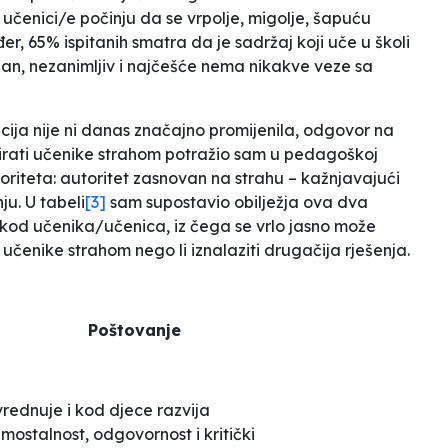
 učenici/e počinju da se vrpolje, migolje, šapuću
er, 65% ispitanih smatra da je sadržaj koji uče u školi
n, nezanimljiv i najčešće nema nikakve veze sa
ija nije ni danas značajno promijenila, odgovor na
inirati učenike strahom potražio sam u pedagoškoj
toriteta: autoritet zasnovan na strahu – kažnjavajući
ju. U tabeli
[3]
sam supostavio obilježja ova dva
ju kod učenika/učenica, iz čega se vrlo jasno može
ti učenike strahom nego li iznalaziti drugačija rješenja.
Poštovanje
vrednuje i kod djece razvija
mostalnost, odgovornost i kritički