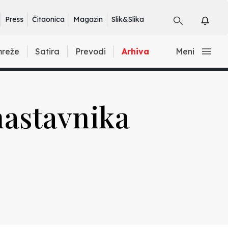
Press
Čitaonica
Magazin
Slik&Slika
mreže
Satira
Prevodi
Arhiva
Meni
nastavnika