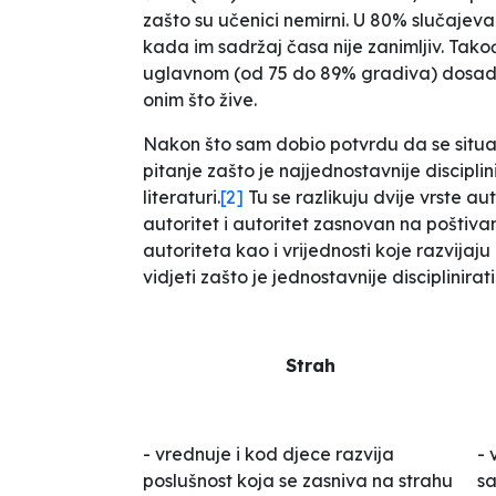
zašto su učenici nemirni. U 80% slučajeva
kada im sadržaj časa nije zanimljiv. Takođ
uglavnom (od 75 do 89% gradiva) dosada
onim što žive.
Nakon što sam dobio potvrdu da se situac
pitanje zašto je najjednostavnije discipl
literaturi.
[2]
Tu se razlikuju dvije vrste au
autoritet i autoritet zasnovan na poštivan
autoriteta kao i vrijednosti koje razvija
vidjeti zašto je jednostavnije disciplinira
Strah
- vrednuje i kod djece razvija
- 
poslušnost koja se zasniva na strahu
sa