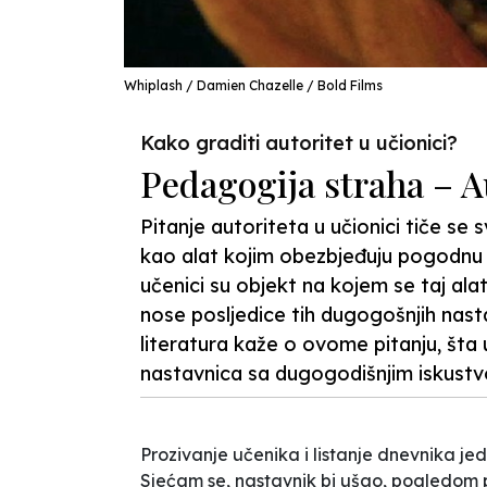
Whiplash / Damien Chazelle / Bold Films
Kako graditi autoritet u učionici?
Pedagogija straha – A
Pitanje autoriteta u učionici tiče se s
kao alat kojim obezbjeđuju pogodnu 
učenici su objekt na kojem se taj alat
nose posljedice tih dugogošnjih nast
literatura kaže o ovome pitanju, šta u
nastavnica sa dugogodišnjim iskustvo
Prozivanje učenika i listanje dnevnika je
Sjećam se, nastavnik bi ušao, pogledom p