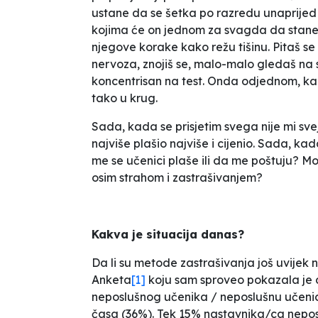
ustane da se šetka po razredu unaprijed 
kojima će on jednom za svagda da stane u
njegove korake kako režu tišinu. Pitaš se da
nervoza, znojiš se, malo-malo gledaš na s
koncentrisan na test. Onda odjednom, kad p
tako u krug.
Sada, kada se prisjetim svega nije mi s
najviše plašio najviše i cijenio. Sada, ka
me se učenici plaše ili da me poštuju? M
osim strahom i zastrašivanjem?
Kakva je situacija danas?
Da li su metode zastrašivanja još uvijek
Anketa
[1]
koju sam sproveo pokazala je 
neposlušnog učenika / neposlušnu učenic
časa (36%). Tek 15% nastavnika/ca nepos