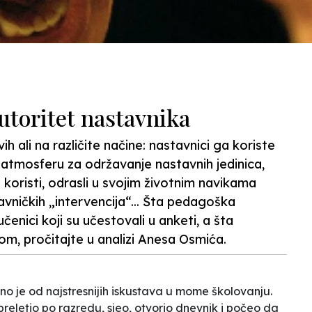
utoritet nastavnika
vih ali na različite načine: nastavnici ga koriste
atmosferu za održavanje nastavnih jedinica,
 koristi, odrasli u svojim životnim navikama
avničkih „intervencija“... Šta pedagoška
čenici koji su učestovali u anketi, a šta
m, pročitajte u analizi Anesa Osmića.
dno je od najstresnijih iskustava u mome školovanju.
reletio po razredu, sjeo, otvorio dnevnik i počeo da