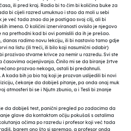
 časa, ili pred kraj. Radio bi to čim bi količina buke za
ada bi cijeli razred umuknuo i stao da moli u sebi
e već tada znao da je postigao svoj cilj, ali bi
ših imena. O količini iznerviranosti ovisilo je njegovo
 na prethodni kad bi ovi pomislili da ih je prešao.
 danas radimo novu lekciju, ili bi nastavio tamo gdje
vi na listu (ili treći, ili bilo koji nasumični odabir)
 bi prozivao stvarne krivce za nemir u razredu.
Svi ste
 na časovima ocjenjivanja. Činilo mi se da biranje žrtve
večano prozvao nekoga, ostali bi predahnuli.
kada bih ja bio taj koji je prozvan uslijedili bi novi
viziciju, čekanje da dobiješ pitanje, pa onda onaj muk
oj atmosferi bi se i Njutn zbunio, a i Tesli bi znanje
je da dobiješ test, panični pregled po zadacima da
izanje glave da kontaktom očiju pokušaš s ostalima
 kolutanja očima po razredu i profesor koji već tada
 radiš, barem ono što si spremao, a profesor onda