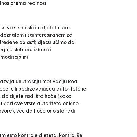
nos prema realnosti
sniva se na slici o djetetu kao
doznalom i zainteresiranom za
ređene oblasti; djecu učimo da
eguju slobodu izbora i
modisciplinu
razvija unutrašnju motivaciju kod
ece; cilj podržavajućeg autoriteta je
 da dijete radi šta hoće (kako
itičari ove vrste autoriteta obično
vore), već da hoće ono što radi
umjesto kontrole djeteta, kontroliše