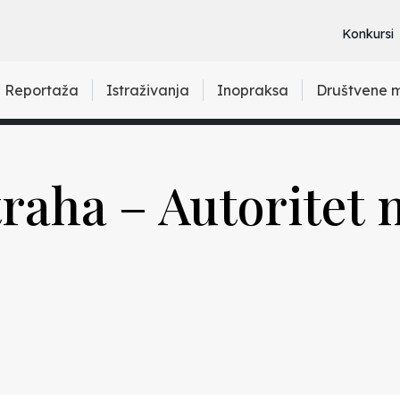
Konkursi
Reportaža
Istraživanja
Inopraksa
Društvene 
traha – Autoritet 