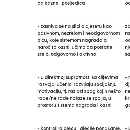
od kazne i posljedica
od
- zasniva se na slici o djetetu kao
za
pasivnom, nezrelom i neodgovornom
ra
biću, koje sistemom nagrada a
od
naročito kazni, učimo da postane
nj
zrelo, odgovorno i aktivno
sa
- u direktnoj suprotnosti sa ciljevima
- 
razvoja: učenici razvijaju spoljašnju
dj
motivaciju, tj. razlozi zbog kojih nešto
ne
rade/ne rade nalaze se spolja, u
kr
prostoru sistema nagrada i kazni
go
- kontrolira djecu i dječije ponašanje,
- 