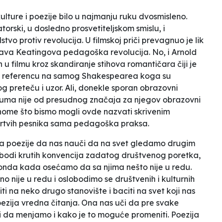
lture i poezije bilo u najmanju ruku dvosmisleno.
rski, u dosledno prosvetiteljskom smislu, i
tvo protiv revolucija. U filmskoj priči prevagnuo je lik
ava Keatingova pedagoška revolucija. No, i Arnold
n u filmu kroz skandiranje stihova romantičara čiji je
ktnu referencu na samog Shakespearea koga su
og preteču i uzor. Ali, donekle sporan obrazovni
luma nije od presudnog značaja za njegov obrazovni
nome što bismo mogli ovde nazvati skrivenim
rtvih pesnika
sama pedagoška praksa.
tina poezije da nas nauči da na svet gledamo drugim
obodi krutih konvencija zadatog društvenog poretka,
onda kada osećamo da sa njima nešto nije u redu.
o nije u redu i oslobodimo se društvenih i kulturnih
ti na neko drugo stanovište i baciti na svet koji nas
oezija vredna čitanja. Ona nas uči da pre svake
i da menjamo i kako je to moguće promeniti. Poezija