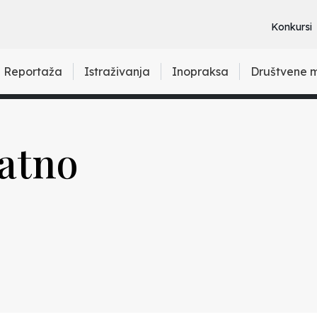
Konkursi
Reportaža
Istraživanja
Inopraksa
Društvene 
atno