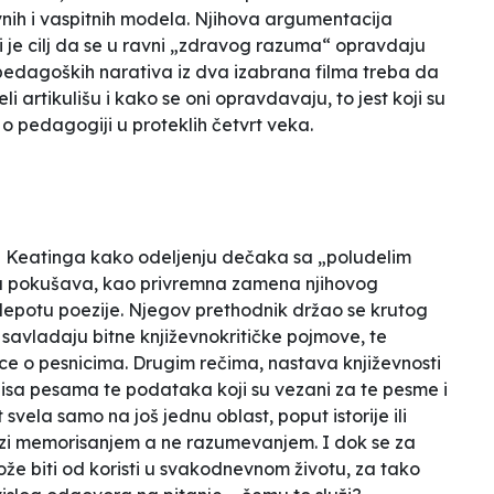
vnih i vaspitnih modela. Njihova argumentacija
čiji je cilj da se u ravni „zdravog razuma“ opravdaju
pedagoških narativa iz dva izabrana filma treba da
i artikulišu i kako se oni opravdavaju, to jest koji su
 o pedagogiji u proteklih četvrt veka.
Keatinga kako odeljenju dečaka sa „poludelim
ma pokušava, kao privremna zamena njihovog
 lepotu poezije. Njegov prethodnik držao se krutog
vladaju bitne književnokritičke pojmove, te
ce o pesnicima. Drugim rečima, nastava književnosti
isa pesama te podataka koji su vezani za te pesme i
svela samo na još jednu oblast, poput istorije ili
azi memorisanjem a ne razumevanjem. I dok se za
biti od koristi u svakodnevnom životu, za tako