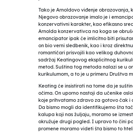
Tako je Arnoldovo viđenje obrazovanja, ku
Njegovo obrazovanje imalo je i emancipato
konzervativni karakter, kao efikasno sreds
Arnolda konzervativca na koga se obruš
emancipator ipak će imlicitno biti prisuta
on bio verni sledbenik, kao i kroz dire
romantičari prisvojili kao velikog duhovn
sadržaj Keatingovog eksplicitnog kuriku
metod. Suština tog metoda nalazi se u o
kurikulumom, a to je u primeru
Društva m
Keating će insistirati na tome da je suš
očima. On uporno nastoji da učenike osl
koje prihvatamo zdravo za gotovo čak i 
Da bismo mogli da identifikujemo šta tačn
kalupa koji nas žuljaju, moramo se izmesti
okružuje drugi pogled. I upravo to čini p
promene moramo videti šta bismo to htel