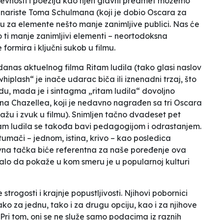
ževnosti i poezija kao njen glavni predmet možemo
cenariste Toma Schulmana (koji je dobio Oscara za
žu za elemente nešto manje zanimljive publici. Nas će
 ti manje zanimljivi elementi – neortodoksna
formira i ključni sukob u filmu.
danas aktuelnog filma
Ritam ludila
(tako glasi naslov
plash“ je inače udarac biča ili iznenadni trzaj, što
odu, mada je i sintagma „ritam ludila“ dovoljno
na Chazellea, koji je nedavno nagrađen sa tri Oscara
žu i zvuk u filmu). Snimljen tačno dvadeset pet
am ludila
se takođa bavi pedagogijom i odrastanjem.
 tumači – jednom, istina, krivo – kao posledica
tivna tačka biće referentna za naše poređenje ova
balo da pokaže u kom smeru je u popularnoj kulturi
strogosti i krajnje popustljivosti. Njihovi pobornici
 za jednu, tako i za drugu opciju, kao i za njihove
Pri tom, oni se ne služe samo podacima iz raznih