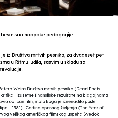
a i besmisao naopake pedagogije
je iz Društva mrtvih pesnika, za dvadeset pet
izma u Ritmu ludila, sasvim u skladu sa
evolucije.
 Petera Weira
Društvo mrtvih pesnika
(Dead Poets
 kritika i izuzetne finansijske rezultate na blagajnama
avio odličan film, malo koga je iznenadilo posle
ipoli; 1981) i
Godina opasnog življenja
(The Year of
prvog velikog američkog filmskog uspeha
Svedok