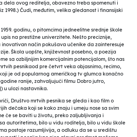
a dela ovog reditelja, obavezno treba spomenuti i
 1998.) Čudi, međutim, velika gledanost i finansijski
 1959. godinu, o pitomcima jedneelitne srednje škole
pis na prestižne univerzitete. Nešto preciznije,
 inovativan način pokušava učenike da zainteresuje
ezije. Škola uopšte, književnost posebno, a poezija
e sa ozbiljnijim komercijalnim potencijalom, što nas
rtvih pesnika
od pre četvrt veka objasnimo, recimo,
koji je od popularnog američkog tv glumca konačno
godine ranije, zahvaljujući filmu
Dobro jutro,
 u ulozi nastavnika.
riči,
Društvo mrtvih pesnika
se gleda i kao film o
jih dečaka koji se kako znaju i umeju nose sa svim
e se baviti u životu, preko zaljubljivanja i
a autoritetima, bilo u vidu roditelja, bilo u vidu škole
lma postaje razumljivija, a odluku da se u središtu