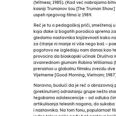
(Witness; 1985). (Kad već nabrajamo bitn
kasniji
Trumanov šou
[The Truman Show] iz
uspeh njegovog filma iz 1989.
Reč je tu o pedagoškoj priči, smeštenoj u
koja đake iz bogatih porodica sprema za u
gledamo nastavnika književnosti kako na
za čitanje ni manje ni više nego baš – po
pogotovo ne izgledaju nam danas kao tem
provocira da bioskopski učinak
Društva m
izvanrednom glumom Robina Williamsa (
prerastao u globalnu filmsku zvezdu dve 
Vijetneme
[Good Morning, Vietnam; 1987])
Naravno, budući da je reč o obrazovnoj p
(prekinutom) odrastanju grupe nešto stari
tegobama adolescencije – od odluka čime ć
artikulisanja telesnih nagona, do sukoba s
i nastavnika. Na tom fonu, popularnost fi