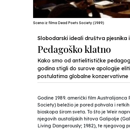
Scena iz filma Dead Poets Society (1989)
Slobodarski ideali društva pjesnik
Pedagoško klatno
Kako smo od antielitističke pedagogi
godina stigli do surove apologije elit
postulatima globalne konzervativne r
Godine 1989. američki film Australijanca
Society) beležio je pored pohvala i retkih
bioskopa širom sveta. To što je Weir napr
njegovih austalijskih hitova
Galipolje
(Gall
Living Dangerously; 1982), te njegovog 