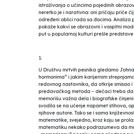
istraživanja o učincima pojedinih obrazo
neretko je i narativna: oni pričaju priče 
određeni oblici rada sa đacima. Analiza 
pokaže kakvi se obrazovni i vaspitni model
put u popularnoj kulturi prešle predstave
1.
U
Društvu mrtvih pesnika
gledamo Johna 
hormonima“ i jakim karijernim strepnja
redovnog nastavnika, da otkrije smisao i
predavačkog metoda – dečaci treba da sa
memorišu važna dela i biografske činjeni
svodila se na učenje napamet stihova, op
njihove autore. Tako se i sama književnost 
matematike, svejedno, kroz koju se prol
matematiku nekako podrazumeva da može 