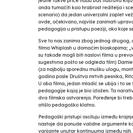
jedne takve priče nađu baš nastava knji
onda tumačiti kao hrabrost reditelja i s
scenario) da jedan univerzalni zaplet ve
ovde, očekivano, najviše zanimati upravo
pedagogija u pristupu poeziji, oko koje se 
Sve to nas zanima zbog jednog drugog, 
filma
Whiplash
u domaćim bioskopima; „whi
su takođe mogli biti naslovi filma u prev
sugestivna pošto se odgleda film) Damie
(za najbolju sporednu mušku ulogu, monta
godina posle
Društva mrtvih pesnika
,
Rit
U oba filma, jedan mladić se ubija i to se
pedagogije kojoj je bio izložen. Ta nara
dva filmska ostvarenja. Poređenje bi tre
otišlo pedagoško klatno.
Pedagoški pristupi osciluju između krajnje 
nastoje da ponude validne argumente kako
varijante unutar kontinuuma između njih. 