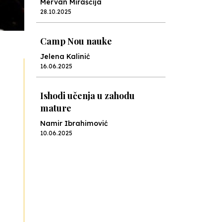
Mervan Miraščija
28.10.2025
Camp Nou nauke
Jelena Kalinić
16.06.2025
Ishodi učenja u zahodu
mature
Namir Ibrahimović
10.06.2025
Kraj školske godine, fotofiniš
Anes Osmić
04.06.2025
Reformar’s Coming