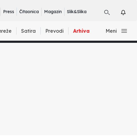
Press
Čitaonica
Magazin
Slik&Slika
mreže
Satira
Prevodi
Arhiva
Meni