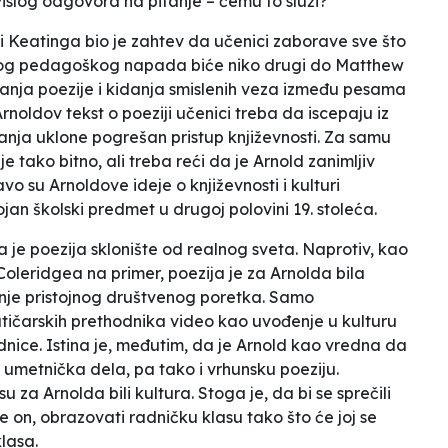
slog odgovora na pitanje – čemu to služi?
 Keatinga bio je zahtev da učenici zaborave sve što
govog pedagoškog napada biće niko drugi do Matthew
anja poezije i kidanja smislenih veza između pesama
oldov tekst o poeziji učenici treba da iscepaju iz
ovanja uklone pogrešan pristup književnosti. Za samu
je tako bitno, ali treba reći da je Arnold zanimljiv
 su Arnoldove ideje o književnosti i kulturi
ojan školski predmet u drugoj polovini 19. stoleća.
 je poezija sklonište od realnog sveta. Naprotiv, kao
Coleridgea na primer, poezija je za Arnolda bila
nje pristojnog društvenog poretka. Samo
tičarskih prethodnika video kao uvođenje u kulturu
dnice. Istina je, međutim, da je Arnold kao vredna da
umetnička dela, pa tako i vrhunsku poeziju.
u za Arnolda bili kultura. Stoga je, da bi se sprečili
je on, obrazovati radničku klasu tako što će joj se
klasa.