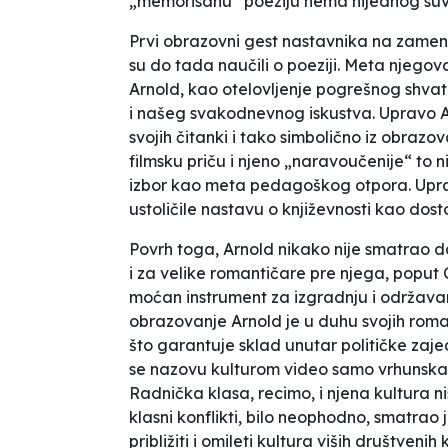
„memorisanu“ poeziju nema nijednog suvi
Prvi obrazovni gest nastavnika na zameni
su do tada naučili o poeziji. Meta nje
Arnold, kao otelovljenje pogrešnog shvat
i našeg svakodnevnog iskustva. Upravo Arn
svojih čitanki i tako simbolično iz obraz
filmsku priču i njeno „naravoučenije“ to ni
izbor kao meta pedagoškog otpora. Upravo
ustoličile nastavu o književnosti kao dost
Povrh toga, Arnold nikako nije smatrao da
i za velike romantičare pre njega, poput 
moćan instrument za izgradnju i održava
obrazovanje Arnold je u duhu svojih roma
što garantuje sklad unutar političke zaje
se nazovu kulturom video samo vrhunska 
Radnička klasa, recimo, i njena kultura nis
klasni konflikti, bilo neophodno, smatrao 
približiti i omileti kultura viših društvenih 