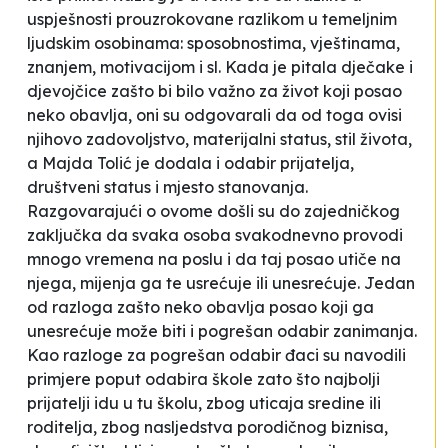
uspješnosti prouzrokovane razlikom u temeljnim
ljudskim osobinama: sposobnostima, vještinama,
znanjem, motivacijom i sl. Kada je pitala dječake i
djevojčice zašto bi bilo važno za život koji posao
neko obavlja, oni su odgovarali da od toga ovisi
njihovo zadovoljstvo, materijalni status, stil života,
a Majda Tolić je dodala i odabir prijatelja,
društveni status i mjesto stanovanja.
Razgovarajući o ovome došli su do zajedničkog
zaključka da svaka osoba svakodnevno provodi
mnogo vremena na poslu i da taj posao utiče na
njega, mijenja ga te usrećuje ili unesrećuje. Jedan
od razloga zašto neko obavlja posao koji ga
unesrećuje može biti i pogrešan odabir zanimanja.
Kao razloge za pogrešan odabir đaci su navodili
primjere poput odabira škole zato što najbolji
prijatelji idu u tu školu, zbog uticaja sredine ili
roditelja, zbog nasljedstva porodičnog biznisa,