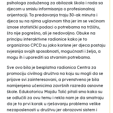
psihologa zaduženog za obilazak škola i rada sa
djecom u smislu informisanja o profesionalnoj
orijentaciji. Ta predavanja traju 30-ak minuta i
djeca su na njima uglavnom tiha jer im se većinom
iznose statistički podaci o potrebama na tržištu,
što nije pogrešno, ali je nedovoljno. Obuke na
principu interaktivne radionice kako je to
organizirao CPCD su jako korisne jer djeca postaju
svjesnija svojih sposobnosti, mogućnosti i želja, a
mogu ih i uporediti sa stvarnim potrebama.
Sve ovo bila je besplatna radionica Centra za
promociju civilnog društva na koju su mogli da se
prijave svi zainteresovani, a prvenstveno je bila
namijenjena učenicima završnih razreda osnovne
škole. Edukatoricu Majdu Tolić pitali smo kako su
se odlučili za ovu temu i rekla nam je da smatraju
da je to prvi korak u rješavanju problema velike
nezaposlenosti u društvu jer obrazovni sistem i