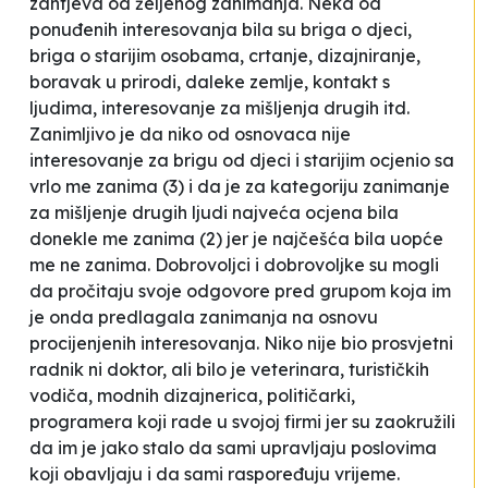
zahtjeva od željenog zanimanja. Neka od
ponuđenih interesovanja bila su briga o djeci,
briga o starijim osobama, crtanje, dizajniranje,
boravak u prirodi, daleke zemlje, kontakt s
ljudima, interesovanje za mišljenja drugih itd.
Zanimljivo je da niko od osnovaca nije
interesovanje za brigu od djeci i starijim ocjenio sa
vrlo me zanima (3)
i da je za kategoriju
zanimanje
za mišljenje drugih ljudi
najveća ocjena bila
donekle me zanima (2)
jer je najčešća bila
uopće
me ne zanima.
Dobrovoljci i dobrovoljke su mogli
da pročitaju svoje odgovore pred grupom koja im
je onda predlagala zanimanja na osnovu
procijenjenih interesovanja. Niko nije bio prosvjetni
radnik ni doktor, ali bilo je veterinara, turističkih
vodiča, modnih dizajnerica, političarki,
programera koji rade u svojoj firmi jer su zaokružili
da im je jako stalo da sami upravljaju poslovima
koji obavljaju i da sami raspoređuju vrijeme.