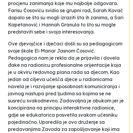
procjenu zanimanja koje mu najbolje odgovara.
Farisu Ćosoviću svidio se grupni rad, Sarah Kovač
dopalo se što su mogli izraziti šta ih zanima, a Sari
Kapetanović i Hannah Granula to što su mogle
predstaviti sebe i svoja interesovanja.
Ove djevojčice i dječaci došli su sa pedagogicom
svoje škole
El-Manar
Jasnom Ćosović.
Pedagogica nam je rekla da je prijavila i dovela
đake na radionicu profesionalne orijentacije koja
je u okviru redovnog plana rada sa djecom. Kao
jedan od ciljeva učešća djece u radionicama
navela je i razvijanje sposobnosti komuniciranja i
javnog nastupa pred ljudima sa kojima se ne
susreću svakodnevno. Zadovoljna je obukom jer je
koncipirana na principu interaktivne radionice,
gdje se edukatorica posvetila svakom učesniku
pojedinačno. Uporedila je ovo druženje sa
predavanjima Zavoda za zapošljavanje koji ima