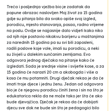
Treća i posljednja vježba bio je zadatak da
popune obrazac naslovljen
Moj život za 15 godina
gdje su pitanja bila da svako opiše svoj izgled,
porodicu, mjesto stanovanja, posao, radno vrijeme
na poslu. Ovdje se najjasnije dalo vidjeti kako niko
od njih nije postavio nikakvu barijeru u maštanjima
za narednih 15 godina pa su svi bili zaposleni,
radili poslove koje vole, imali su porodicu, a neki
su živjeli u dalekim sunčanim zemljama. Evo
odgovora jednog dječaka na pitanje kako će
izgledati. Sada je srednje visine i svijetle kose, a za
15 godina će
narasti 20 cm a akobogda i više a
kosa će mu potamniti.
Drugi dječak rekao je da će
imati
troje djece
i jednu ženu.
Jedan od odgovora
bio je će njegovu porodicu činiti žena i sin na što je
edukatorica rekla da ne može tako jer šta će ako
bude djevojčica. Dječak je rekao da će dobijati
djecu sve dok ne bude sin što je pedagogici bilo