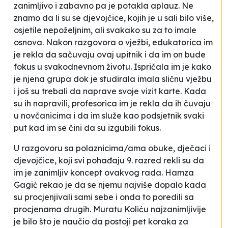
zanimljivo i zabavno pa je potakla aplauz. Ne
znamo da li su se djevojčice, kojih je u sali bilo više,
osjetile
nepoželjnim
, ali svakako su za to imale
osnova. Nakon razgovora o vježbi, edukatorica im
je rekla da sačuvaju ovaj upitnik i da im on bude
fokus u svakodnevnom životu. Ispričala im je kako
je njena grupa dok je studirala imala sličnu vježbu
i još su trebali da naprave svoje vizit karte. Kada
su ih napravili, profesorica im je rekla da ih čuvaju
u novčanicima i da im služe kao podsjetnik svaki
put kad im se čini da su izgubili fokus.
U razgovoru sa polaznicima/ama obuke, dječaci i
djevojčice, koji svi pohađaju 9. razred rekli su da
im je zanimljiv koncept ovakvog rada. Hamza
Gagić rekao je da se njemu najviše dopalo kada
su procjenjivali sami sebe i onda to poredili sa
procjenama drugih. Muratu Koliću najzanimljivije
je bilo što je naučio da postoji pet koraka za