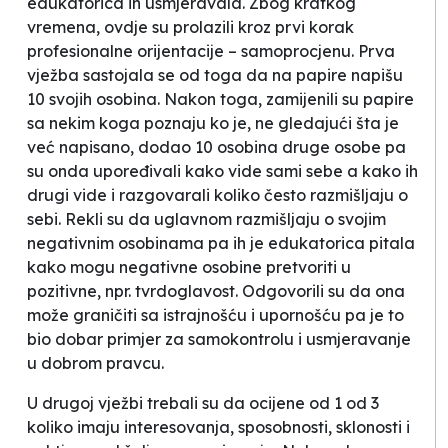
edukatorica ih usmjeravala. Zbog kratkog
vremena, ovdje su prolazili kroz prvi korak
profesionalne orijentacije – samoprocjenu. Prva
vježba sastojala se od toga da na papire napišu
10 svojih osobina. Nakon toga, zamijenili su papire
sa nekim koga poznaju ko je, ne gledajući šta je
već napisano, dodao 10 osobina druge osobe pa
su onda upoređivali kako vide sami sebe a kako ih
drugi vide i razgovarali koliko često razmišljaju o
sebi. Rekli su da uglavnom razmišljaju o svojim
negativnim osobinama pa ih je edukatorica pitala
kako mogu negativne osobine pretvoriti u
pozitivne, npr. tvrdoglavost. Odgovorili su da ona
može graničiti sa istrajnošću i upornošću pa je to
bio dobar primjer za samokontrolu i usmjeravanje
u dobrom pravcu.
U drugoj vježbi trebali su da ocijene od 1 od 3
koliko imaju interesovanja, sposobnosti, sklonosti i