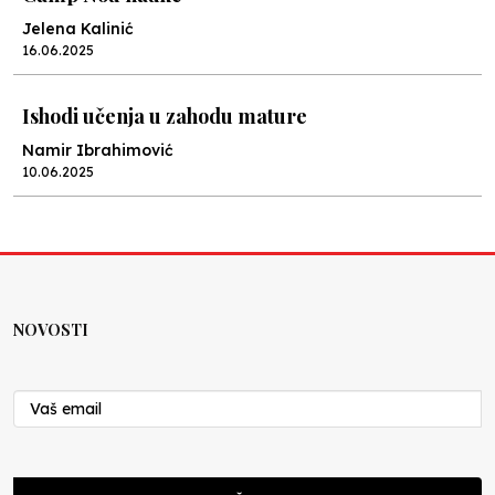
Jelena Kalinić
16.06.2025
Ishodi učenja u zahodu mature
Namir Ibrahimović
10.06.2025
Kraj školske godine, fotofiniš
Anes Osmić
04.06.2025
NOVOSTI
Reformar’s Coming
Nenad Veličković
29.10.2024
Cuke i djeca