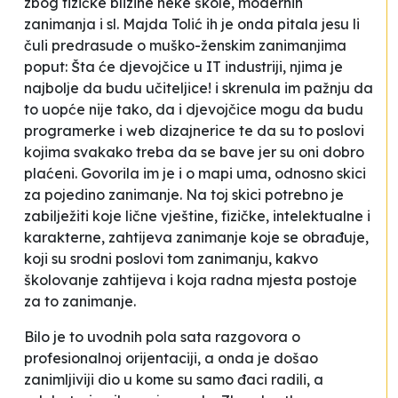
zbog fizičke blizine neke škole, modernih
zanimanja i sl. Majda Tolić ih je onda pitala jesu li
čuli predrasude o muško-ženskim zanimanjima
poput:
Šta će djevojčice u IT industriji, njima je
najbolje da budu učiteljice!
i skrenula im pažnju da
to uopće nije tako, da i djevojčice mogu da budu
programerke i web dizajnerice te da su to poslovi
kojima svakako treba da se bave jer su oni dobro
plaćeni. Govorila im je i o
mapi uma
, odnosno skici
za pojedino zanimanje. Na toj skici potrebno je
zabilježiti koje lične vještine, fizičke, intelektualne i
karakterne, zahtijeva zanimanje koje se obrađuje,
koji su srodni poslovi tom zanimanju, kakvo
školovanje zahtijeva i koja radna mjesta postoje
za to zanimanje.
Bilo je to uvodnih pola sata razgovora o
profesionalnoj orijentaciji, a onda je došao
zanimljiviji dio u kome su samo đaci radili, a