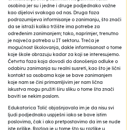
osobina jer su i jedne i druge podjednako važne
kao dijelovi svakoga od nas. Druga faza
podrazumijeva informisanje o zanimanju, što znači
da se istraži koliko tržište ima potrebe za
određenim zanimanjem; tako, naprimjer, trenutno
je najveća potreba u IT sektoru. Treća je
mogućnost školovanja, dakle informisanost o tome
koje škole obrazuju kadar za koji se interesujemo.
Četvrta faza koja dovodi do donošenja odluke o
odabiru zanimanja su realni susreti, kao što je lični
kontakt sa osobama koje se bave zanimanjem
koje nam se čini primamljivim jer nam lična
iskustva mogu pružiti širu sliku o tome šta znači
baviti se nekim poslom.
Edukatorica Tolić objašnjavala im je da nisu svi
ljudi podjednako uspješni iako se bave istim
poslovima, čak i ako pretpostavimo da im se nude
iste prilike. Razlog je u tome što su razlike u