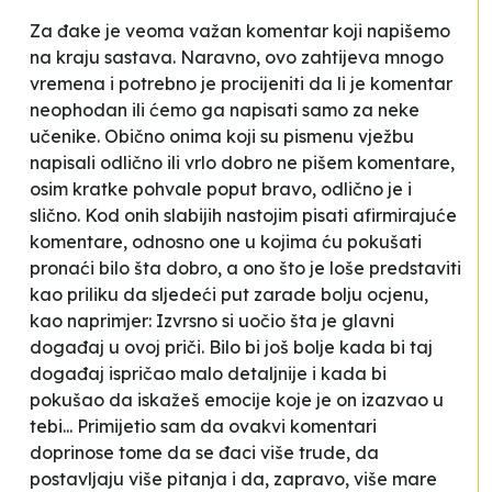
Za đake je veoma važan komentar koji napišemo
na kraju sastava. Naravno, ovo zahtijeva mnogo
vremena i potrebno je procijeniti da li je komentar
neophodan ili ćemo ga napisati samo za neke
učenike. Obično onima koji su pismenu vježbu
napisali odlično ili vrlo dobro ne pišem komentare,
osim kratke pohvale poput
bravo
,
odlično je
i
slično. Kod onih slabijih nastojim pisati afirmirajuće
komentare, odnosno one u kojima ću pokušati
pronaći bilo šta dobro, a ono što je loše predstaviti
kao priliku da sljedeći put
zarade
bolju ocjenu,
kao naprimjer:
Izvrsno si uočio šta je glavni
događaj u ovoj priči. Bilo bi još bolje kada bi taj
događaj ispričao malo detaljnije i kada bi
pokušao da iskažeš emocije koje je on izazvao u
tebi...
Primijetio sam da ovakvi komentari
doprinose tome da se đaci više trude, da
postavljaju više pitanja i da, zapravo, više mare