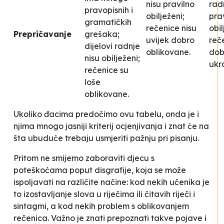
nisu pravilno
rad
pravopisnih i
obilježeni;
pra
gramatičkih
rečenice nisu
obil
Prepričavanje
grešaka;
uvijek dobro
reč
dijelovi radnje
oblikovane.
dob
nisu obilježeni;
ukr
rečenice su
loše
oblikovane.
Ukoliko đacima predočimo ovu tabelu, onda je i
njima mnogo jasniji kriterij ocjenjivanja i znat će na
šta ubuduće trebaju usmjeriti pažnju pri pisanju.
Pritom ne smijemo zaboraviti djecu s
poteškoćama poput disgrafije, koja se može
ispoljavati na različite načine: kod nekih učenika je
to izostavljanje slova u riječima ili čitavih riječi i
sintagmi, a kod nekih problem s oblikovanjem
rečenica. Važno je znati prepoznati takve pojave i