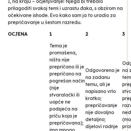
I, na kraju – ocjenjivanje! Njega bi trebalo
prilagoditi svakoj temi i uzrastu đaka, s obzirom na
očekivane ishode. Evo kako sam ja to uradio za
prepričavanje u šestom razredu.
OCJENA
1
2
3
Tema je
promašena,
ništa nije
Odg
prepričano ili je
Odgovoreno je
na 
prepričano na
na zadanu
tem
pogrešan način
temu, ali je
pre
(nije
napisano vrlo
stv
stvaralački ili
kratko;
pre
uopće ne
prepričavanje
razv
podsjeća na
nije dovoljno
ned
priču koja je
detaljno;
(mog
prepričavana);
dijelovi radnje
proš
ima mnogo