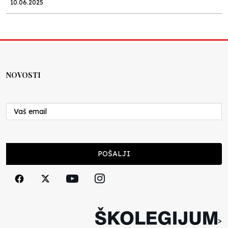
10.06.2025
Kraj školske godine, fotofiniš
Anes Osmić
04.06.2025
NOVOSTI
Reformar’s Coming
Nenad Veličković
29.10.2024
Cuke i djeca
POŠALJI
Školegijum redakcija
06.12.2023
Francuski i može i ne može, ali turski može
svakako
>