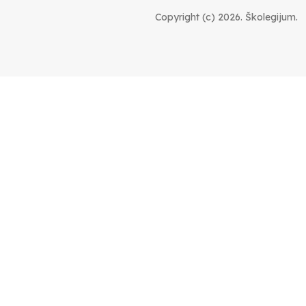
Smiljana Vovna
30.11.2023
Copyright (c) 2026. Školegijum.