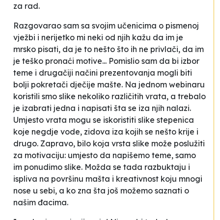
za rad.
Razgovarao sam sa svojim učenicima o pismenoj
vježbi i nerijetko mi neki od njih kažu da im je
mrsko pisati
, da je to nešto što ih ne privlači, da im
je teško pronaći motive... Pomislio sam da bi izbor
teme i drugačiji načini prezentovanja mogli biti
bolji pokretači dječije mašte. Na jednom webinaru
koristili smo slike nekoliko različitih vrata, a trebalo
je izabrati jedna i napisati šta se iza njih nalazi.
Umjesto vrata mogu se iskoristiti slike stepenica
koje negdje vode, zidova iza kojih se nešto krije i
drugo. Zapravo, bilo koja vrsta slike može poslužiti
za motivaciju: umjesto da napišemo teme, samo
im ponudimo slike. Možda se tada razbuktaju i
ispliva na površinu mašta i kreativnost koju mnogi
nose u sebi, a ko zna šta još možemo saznati o
našim đacima.