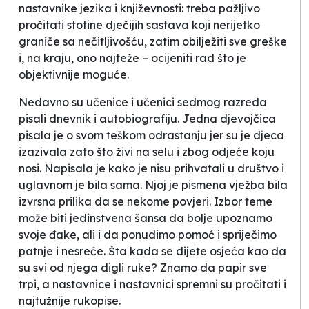
nastavnike jezika i književnosti: treba pažljivo
pročitati stotine dječijih sastava koji nerijetko
graniče sa nečitljivošću, zatim obilježiti sve greške
i, na kraju, ono najteže – ocijeniti rad što je
objektivnije moguće.
Nedavno su učenice i učenici sedmog razreda
pisali dnevnik i autobiografiju. Jedna djevojčica
pisala je o svom teškom odrastanju jer su je djeca
izazivala zato što živi na selu i zbog odjeće koju
nosi. Napisala je kako je nisu prihvatali u društvo i
uglavnom je bila sama. Njoj je pismena vježba bila
izvrsna prilika da se nekome povjeri. Izbor teme
može biti jedinstvena šansa da bolje upoznamo
svoje đake, ali i da ponudimo pomoć i spriječimo
patnje i nesreće. Šta kada se dijete osjeća kao da
su svi od njega digli ruke? Znamo da papir sve
trpi, a nastavnice i nastavnici spremni su pročitati i
najtužnije rukopise.