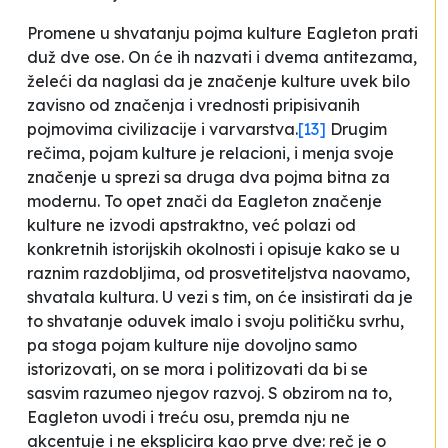
Promene u shvatanju pojma kulture Eagleton prati
duž dve ose. On će ih nazvati i dvema antitezama,
želeći da naglasi da je značenje kulture uvek bilo
zavisno od značenja i vrednosti pripisivanih
pojmovima civilizacije i varvarstva.
[13]
Drugim
rečima, pojam kulture je relacioni, i menja svoje
značenje u sprezi sa druga dva pojma bitna za
modernu. To opet znači da Eagleton značenje
kulture ne izvodi apstraktno, već polazi od
konkretnih istorijskih okolnosti i opisuje kako se u
raznim razdobljima, od prosvetiteljstva naovamo,
shvatala kultura. U vezi s tim, on će insistirati da je
to shvatanje oduvek imalo i svoju političku svrhu,
pa stoga pojam kulture nije dovoljno samo
istorizovati, on se mora i politizovati da bi se
sasvim razumeo njegov razvoj. S obzirom na to,
Eagleton uvodi i treću osu, premda nju ne
akcentuje i ne eksplicira kao prve dve: reč je o