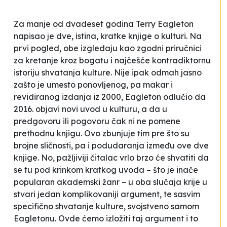
Za manje od dvadeset godina Terry Eagleton
napisao je dve, istina, kratke knjige o kulturi. Na
prvi pogled, obe izgledaju kao zgodni priručnici
za kretanje kroz bogatu i najčešće kontradiktornu
istoriju shvatanja kulture. Nije ipak odmah jasno
zašto je umesto ponovljenog, pa makar i
revidiranog izdanja iz 2000, Eagleton odlučio da
2016. objavi novi uvod u kulturu, a da u
predgovoru ili pogovoru čak ni ne pomene
prethodnu knjigu. Ovo zbunjuje tim pre što su
brojne sličnosti, pa i podudaranja između ove dve
knjige. No, pažljiviji čitalac vrlo brzo će shvatiti da
se tu pod krinkom kratkog uvoda – što je inače
popularan akademski žanr – u oba slučaja krije u
stvari jedan komplikovaniji argument, te sasvim
specifično shvatanje kulture, svojstveno samom
Eagletonu. Ovde ćemo izložiti taj argument i to