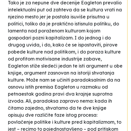
Tako je za nepune dve decenije Eagleton prevalio
intelektualni put od zahteva da se kultura
vrati na
njezino mesto
jer je postala isuviše prisutna u
politici, toliko da je praktično istisnula politiku, do
lamenta nad poraženom kulturom kojom
gospodari pozni kapitalizam. I do jednog i do
drugog uvida, i do, kako će se ispostaviti, pirove
pobede kulture nad politikom, i do poraza kulture
od profitom motivisane industrije zabave,
Eagleton stiže sledeći jedan te isti argument u obe
knjige, argument zasnovan na istoriji shvatanja
kulture. Može nam se učiniti paradoksalnim da na
osnovu istih premisa Eagleton u razmaku od
petnaestak godina pravi dva krajnje suprotna
izvoda. Ali, paradoksa zapravo nema: kada ih
čitamo zajedno, shvatamo da te dve knjige
opisuju dve različite faze istog procesa:
povlačenje politike i kulture pred kapitalizmom, to
jest – recimo to pojednostavljeno – pod pritiskom