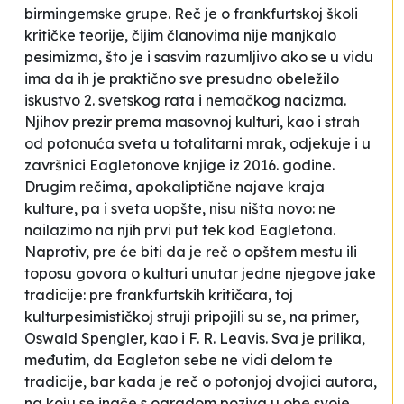
birmingemske grupe. Reč je o frankfurtskoj školi
kritičke teorije, čijim članovima nije manjkalo
pesimizma, što je i sasvim razumljivo ako se u vidu
ima da ih je praktično sve presudno obeležilo
iskustvo 2. svetskog rata i nemačkog nacizma.
Njihov prezir prema masovnoj kulturi, kao i strah
od potonuća sveta u totalitarni mrak, odjekuje i u
završnici Eagletonove knjige iz 2016. godine.
Drugim rečima, apokaliptične najave kraja
kulture, pa i sveta uopšte, nisu ništa novo: ne
nailazimo na njih prvi put tek kod Eagletona.
Naprotiv, pre će biti da je reč o opštem mestu ili
toposu govora o kulturi unutar jedne njegove jake
tradicije: pre frankfurtskih kritičara, toj
kulturpesimističkoj struji pripojili su se, na primer,
Oswald Spengler, kao i F. R. Leavis. Sva je prilika,
međutim, da Eagleton sebe ne vidi delom te
tradicije, bar kada je reč o potonjoj dvojici autora,
na koju se inače s ogradom poziva u obe svoje