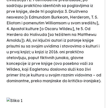
sadržaju praktično identičnih sa poglavljima iz
prve knjige, slede tri poglavlja: 3. Društveno
nesvesno [s Edmundom Burkeom, Herderom, T. S.
Eliotom i pomenutim Williamsom u svom središtu],
4. Apostol kulture [o Oscaru Wildeu], te 5. Od
Herdera do Holivuda [sa težištem na Matthewu
Arnoldu]). Ali, svi ključni autori iz potonje knjige
prisutni su sa svojim uvidima i stavovima o kulturi i
u prvoj knjizi; u knjizi iz 2016. oni praktično
otelovljuju, poput fiktivnih junaka, glavne
koncepcije iz prve knjige (ovo posebno važi za
Wildea, koji Eagletonu doslovno služi kao živi
primer šta je kultura u svojim raznim vidovima – od
dominantne, preko manjinske do kritičko-ironijske).