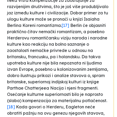
neka vrsta kompenzacije za zaostajanje za
razvijenijim društvima, što je još više produbljivalo
jaz između kulture i civilizacije. Dobar primer za tu
ulogu kulture može se pronaći u knjizi Isaiaha
Berlina
Koreni romantizma
.
[17]
Berlin će objasniti
praktično čitav nemački romantizam, a posebno
Herderovu romantičarsku viziju naroda i narodne
kulture kao reakciju na bolno saznanje o
zaostalosti nemačke privrede u odnosu na
britansku, francusku, pa i holandsku. Da takva
upotreba kulture nije bila nepoznata ni ljudima
izvan Evrope, posebno u kolonizovanim zemljama,
dobro ilustruju prikazi i analize stavova o, spram
britanske, superiornoj indijskoj kulturi iz knjige
Parthae Chatterjeea
Nacija i njeni fragmenti
.
Osećanje kulturne superiornosti bilo je naprosto
(slaba) kompenzacija za materijalnu potlačenost.
[18]
Kada govori o Herderu, Eagleton neće
obratiti pažnju na ovu genezu njegovih stavova,