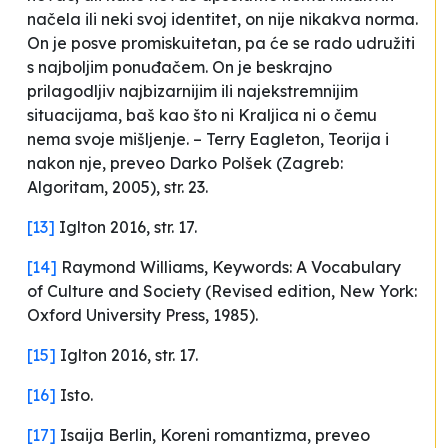
načela ili neki svoj identitet, on nije nikakva norma.
On je posve promiskui
te
tan, pa će se rado udružiti
s najboljim ponuđačem. On je beskrajno
prilagodljiv najbizarnijim ili najekstremnijim
situacijama, baš kao što ni Kraljica ni o čemu
nema svoje mišljenje
. – Terry Eagleton,
Teorija i
nakon nje
, preveo Darko Polšek (Zagreb:
Algoritam, 2005), str. 23.
[13]
Iglton 2016, str. 17.
[14]
Raymond Williams,
Keywords: A Vocabulary
of Culture and Society
(Revised edition, New York:
Oxford University Press, 1985).
[15]
Iglton 2016, str. 17.
[16]
Isto.
[17]
Isaija Berlin,
Koreni romantizma
, preveo