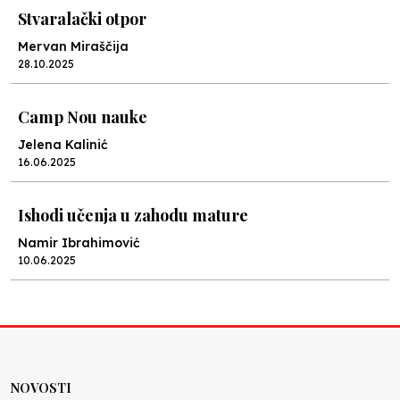
Stvaralački otpor
Mervan Miraščija
28.10.2025
Camp Nou nauke
Jelena Kalinić
16.06.2025
Ishodi učenja u zahodu mature
Namir Ibrahimović
10.06.2025
Kraj školske godine, fotofiniš
Anes Osmić
04.06.2025
NOVOSTI