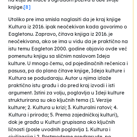
knjige.
[8]
Utoliko pre ima smisla naglasiti da je kraj knjige
Kultura
iz 2016. ipak neočekivan kada govorimo o
Eagletonu. Zapravo, čitava knjiga iz 2016. je
neočekivana, ako se ima u vidu da je praktično na
istu temu Eagleton 2000. godine objavio ovde već
pomenutu knjigu sa sličnim naslovom
Ideja
kulture
. U mnogo čemu, od pojedinačnih rečenica i
pasusa, pa do plana čitave knjige,
Ideja kulture
i
Kultura
se podudaraju. Autor u njima izlaže
praktično istu građu i do pred kraj izvodi i isti
argument. Istini za volju, poglavlja u
Ideji kulture
strukturirana su oko ključnih tema (1. Verzije
kulture; 2. Kultura u krizi; 3. Kulturalni ratovi; 4.
Kultura i priroda; 5. Prema zajedničkoj kulturi),
dok je građa u
Kulturi
grupisana oko ključnih
ličnosti (posle uvodnih poglavlja 1. Kultura i
civilizacija i 2. Postmoderne predrasude, po