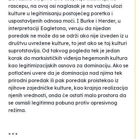
rascepu, na ovoj osi naglasak je na važnoj ulozi
kulture u legitimisanju postojećeg poretka i
uspostavljenih odnosa moći. I Burke i Herder, u
interpretaciji Eagletona, veruju da nijedan
poredak ne može da se održi ako nije izveden iz u
društvu uvrežene kulture, to jest ako se toj kulturi
suprotstavlja. Od takvog pogleda tek je jedan
korak do marksističkih viđenja hegemonih kultura
kao legitimizacijskih osnova za dominaciju. Ako se
potlačeni uvere da je dominacija nad njima tek
prirodni poredak ili pak poredak proistekao iz
njihove zajedničke kulture, kao krajnja realizacija
njenih vrednosti, onda će ostati malo prostora da
se osmisli legitimna pobuna protiv opresivnog
režima.
* * *