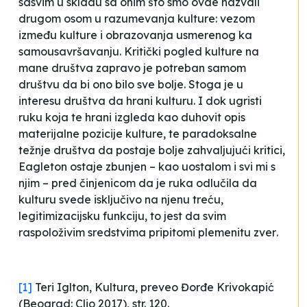
sasvim u skladu sa onim što smo ovde nazvali
drugom osom u razumevanja kulture: vezom
između kulture i obrazovanja usmerenog ka
samousavršavanju. Kritički pogled kulture na
mane društva zapravo je potreban samom
društvu da bi ono bilo sve bolje. Stoga je u
interesu društva da
hrani
kulturu. I dok
ugristi
ruku koja te hrani
izgleda kao duhovit opis
materijalne pozicije kulture, te paradoksalne
težnje društva da postaje bolje zahvaljujući kritici,
Eagleton ostaje zbunjen – kao uostalom i svi mi s
njim – pred činjenicom da je
ruka
odlučila da
kulturu svede isključivo na njenu treću,
legitimizacijsku funkciju, to jest da svim
raspoloživim sredstvima pripitomi plemenitu
zver
.
[1]
Teri Iglton,
Kultura
, preveo Đorđe Krivokapić
(Beograd: Clio 2017), str. 120.