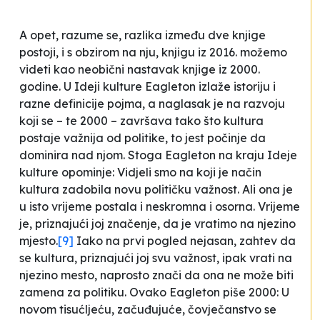
A opet, razume se, razlika između dve knjige
postoji, i s obzirom na nju, knjigu iz 2016. možemo
videti kao neobični nastavak knjige iz 2000.
godine. U
Ideji kulture
Eagleton izlaže istoriju i
razne definicije pojma, a naglasak je na razvoju
koji se – te 2000 – završava tako što kultura
postaje važnija od politike, to jest počinje da
dominira nad njom. Stoga Eagleton na kraju
Ideje
kulture
opominje:
Vidjeli smo na koji je način
kultura zadobila novu političku važnost. Ali ona je
u isto vrijeme postala i neskromna i osorna. Vrijeme
je, priznajući joj značenje, da je vratimo na njezino
mjesto
.
[9]
Iako na prvi pogled nejasan, zahtev da
se kultura, priznajući joj svu važnost, ipak vrati na
njezino mesto, naprosto znači da ona ne može biti
zamena za politiku. Ovako Eagleton piše 2000:
U
novom tisućljeću, začuđujuće, čovječanstvo se