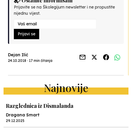
📬 Ostanite informisani
Prijavite se na Školegijum newsletter i ne propustite
nijednu vijest.
Prijavi se
Dejan Ilić
24.10.2018 · 17 min čitanja
Najnovije
Razglednica iz Dismalanda
Dragana Smart
29.12.2025