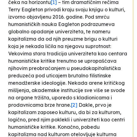
čeka na horizontu
[1]
– tim dramatičnim rečima
Terry Eagleton privodi kraju svoju knjigu o kulturi,
izvorno objavljenu 2016. godine. Pod
smrću
humanističkih nauka
Eagleton podrazumeva
globalno opadanje univerziteta
, te nameru
kapitalizma da od njih preuzme brigu o kulturi
koja je
nekada ličila na njegovu suprotnost
:
Vekovima stara tradicija univerziteta kao centara
humanističke kritike trenutno se upropašćava
njihovim preobraćanjem u pseudokapitalistička
preduzeća pod uticajem brutalno filistinske
menadžerske ideologije. Nekada arene kritičkog
mišljenja, akademske institucije sve više se svode
na organe tržišta, uporedo s kladionicama i
prodavnicama brze hrane
.
[2]
Dakle, prvo je
kapitalizam zaposeo kulturu, da bi za kulturom,
logično, pred njim poklekli i
univerziteti kao centri
humanističke kritike
. Konačno, pobedu
kapitalizma nad kulturom otelovljuje kulturna