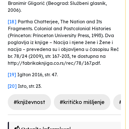
Branimir Gligorić (Beograd: Službeni glasnik,
2006).
[18]
Partha Chatterjee,
The Nation and Its
Fragments. Colonial and Postcolonial Histories
(Princeton: Princeton University Press, 1993). Dva
poglavlja iz knjige –
Nacija i njene žene
i
Žene i
nacija
– prevedena su i objavljena u časopisu
Reč
br. 78/24 (2009), str. 167-203, te dostupna na
http://fabrikaknjiga.co.rs/rec/78/167.pdf.
[19]
Iglton 2016, str. 47.
[20]
Isto, str. 23.
#književnost
#kritičko mišljenje
#pr