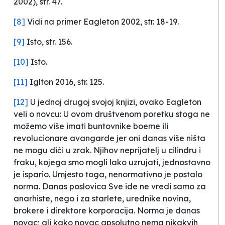
2002), str. 47.
[8]
Vidi na primer Eagleton 2002, str. 18-19.
[9]
Isto, str. 156.
[10]
Isto.
[11]
Iglton 2016, str. 125.
[12]
U jednoj drugoj svojoj knjizi, ovako Eagleton
veli o novcu:
U ovom društvenom poretku stoga ne
možemo više imati buntovnike boeme ili
revolucionare avangarde jer oni danas više ništa
ne mogu dići u zrak. Njihov neprijatelj u cilindru i
fraku
,
kojega smo mogli lako uzrujati, jednostavno
je ispario. Umjesto toga, nenormativno je postalo
norma. Danas poslovica
Sve ide
ne vredi samo za
anarhiste, nego i za starlete, urednike novina,
brokere i direktore korporacija. Norma je danas
novac; ali kako novac apsolutno nema nikakvih