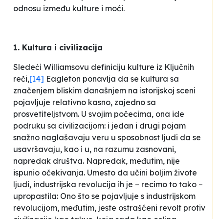
odnosu između kulture i moći.
1. Kultura i civilizacija
Sledeći Williamsovu definiciju kulture iz
Ključnih
reči
,
[14]
Eagleton ponavlja da se kultura sa
značenjem bliskim današnjem na istorijskoj sceni
pojavljuje relativno kasno, zajedno sa
prosvetiteljstvom. U svojim počecima, ona ide
podruku sa civilizacijom: i jedan i drugi pojam
snažno naglašavaju veru u sposobnost ljudi da se
usavršavaju, kao i u, na razumu zasnovani,
napredak društva. Napredak, međutim, nije
ispunio očekivanja. Umesto da učini boljim živote
ljudi, industrijska revolucija ih je – recimo to tako –
upropastila:
Ono što se pojavljuje s industrijskom
revolucijom, međutim, jeste ostrašćeni revolt protiv