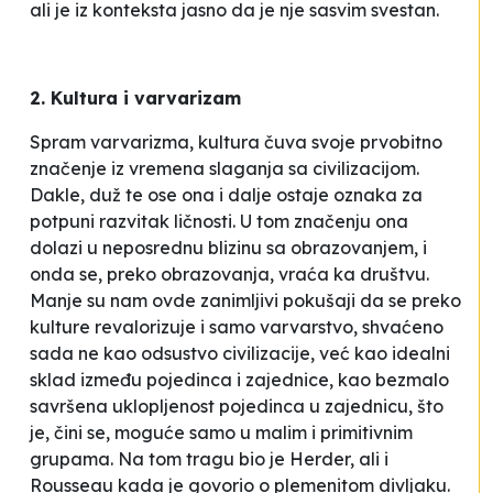
ali je iz konteksta jasno da je nje sasvim svestan.
2. Kultura i varvarizam
Spram varvarizma, kultura čuva svoje prvobitno
značenje iz vremena slaganja sa civilizacijom.
Dakle, duž te ose ona i dalje ostaje oznaka za
potpuni razvitak ličnosti. U tom značenju ona
dolazi u neposrednu blizinu sa obrazovanjem, i
onda se, preko obrazovanja, vraća ka društvu.
Manje su nam ovde zanimljivi pokušaji da se preko
kulture revalorizuje i samo varvarstvo, shvaćeno
sada ne kao odsustvo civilizacije, već kao idealni
sklad između pojedinca i zajednice, kao bezmalo
savršena uklopljenost pojedinca u zajednicu, što
je, čini se, moguće samo u malim i
primit
i
vnim
grupama. Na tom tragu bio je Herder, ali i
Rousseau kada je govorio o plemenitom divljaku.