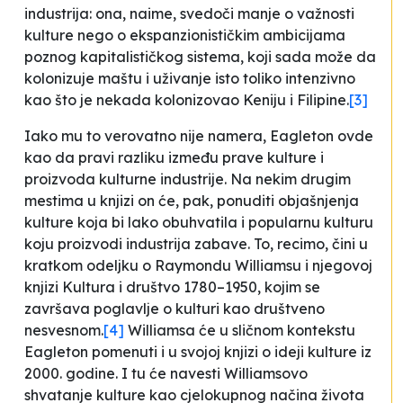
industrija: ona, naime, sve
doči manje o važnosti
kulture nego o ekspanzionističkim ambicijama
poznog kapitalističkog sistema, koji sada može da
kolonizuje maštu i uživanje isto toliko intenzivno
kao što je nekada kolonizovao Keniju i Filipine
.
[3]
Iako mu to verovatno nije namera, Eagleton ovde
kao da pravi razliku između
prave
kulture i
proizvoda kulturne industrije. Na nekim drugim
mestima u knjizi on će, pak, ponuditi objašnjenja
kulture koja bi lako obuhvatila i popularnu kulturu
koju proizvodi industrija zabave. To, recimo, čini u
kratkom odeljku o Raymondu Williamsu i njegovoj
knjizi
Kultura i društvo 1780–1950
, kojim se
završava poglavlje o kulturi kao društveno
nesvesnom.
[4]
Williamsa će u sličnom kontekstu
Eagleton pomenuti i u svojoj knjizi o ideji kulture iz
2000. godine. I tu će navesti Williamsovo
shvatanje kulture
kao cjelokupnog načina života