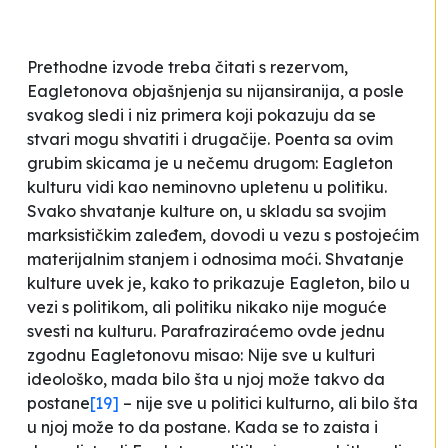
Prethodne izvode treba čitati s rezervom,
Eagletonova objašnjenja su nijansiranija, a posle
svakog sledi i niz primera koji pokazuju da se
stvari mogu shvatiti i drugačije. Poenta sa ovim
grubim skicama je u nečemu drugom: Eagleton
kulturu vidi kao neminovno upletenu u politiku.
Svako shvatanje kulture on, u skladu sa svojim
marksističkim zaleđem, dovodi u vezu s postojećim
materijalnim stanjem i odnosima moći. Shvatanje
kulture uvek je, kako to prikazuje Eagleton, bilo u
vezi s politikom, ali politiku nikako nije moguće
svesti na kulturu. Parafraziraćemo ovde jednu
zgodnu Eagletonovu misao:
Nije sve u kulturi
ideološko, mada bilo šta u njoj može takvo da
postane
[19]
–
nije sve u politici kulturno, ali bilo šta
u njoj može to da postane
. Kada se to zaista i