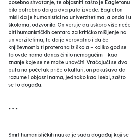
posebno shvatanje, te objasniti zašto je Eagletonu
bilo potrebno da ga dva puta izvede. Eagleton
misli da je humanistici na univerzitetima, a onda i u
školama, odzvonilo. On veruje da uskoro više neće
biti humanističkih centara za kritičko mišljenje na
univerzitetima, te da je verovatno i da će
književnost biti proterana iz škola – koliko god se
to ovde nama danas činilo nemogućim – kao
znanje koje se ne može unovčiti. Vraćajući se dva
puta na početak priče o kulturi, on pokušava da
razume i objasni nama, jednako kao i sebi, zašto
se to događa.
* * *
Smrt humanističkih nauka je sada događaj koji se