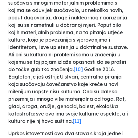
suočava s mnogim materijalnim problemima s
kojima se oduvijek suočavalo, uz nekoliko novih,
poput dugovanja, droge i nuklearnog naoružanja
koji su se nametnuli u dobranoj mjeri. Poput bilo
kojih materijalnih problema, na ta pitanja utječe
kultura, koja je povezan
i
ja s vjerovanjima i
identitetom, i sve upletenija u doktrinalne sustave.
Ali oni su kulturalni problemi samo u značenju u
kojemu se taj pojam izlaže opasnosti da se proširi
do točke gubitka značenja
.
[10]
Godine 2016.
Eagleton je još oštriji:
U stvari, centralna pitanja
koja suočavaju čovečanstvo koje kreće u novi
milenijum uopšte nisu kulturna. Ona su daleko
prizemnija i mnogo više materijalna od toga. Rat,
glad, droga, oružje, genocid, bolest, ekološka
katastrofa: sve ovo ima svoje kulturne aspekte, ali
kultura nije njihova suština
.
[11]
Uprkos istovetnosti ova dva stava s kraja jedne i