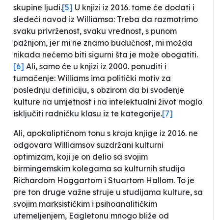
skupine ljudi
.
[5]
U knjizi iz 2016. tome će dodati i
sledeći navod iz Williamsa:
Treba da razmotrimo
svaku privrženost, svaku vrednost, s punom
pažnjom, jer mi ne znamo budućnost, mi možda
nikada nećemo biti sigurni šta je može obogatiti
.
[6]
Ali, samo će u knjizi iz 2000. ponuditi i
tumačenje:
Williams ima politički motiv za
poslednju definiciju, s obzirom da bi svođenje
kulture na umjetnost i na intelektualni život moglo
isključiti radničku klasu iz te kategorije
.
[7]
Ali, apokaliptičnom tonu s kraja knjige iz 2016. ne
odgovara Williamsov suzdržani kulturni
optimizam, koji je on delio sa svojim
birmingemskim kolegama sa kulturnih studija
Richardom Hoggartom i Stuartom Hallom. To je
pre ton druge važne struje u studijama kulture, sa
svojim marksističkim i psihoanalitičkim
utemeljenjem, Eagletonu mnogo bliže od