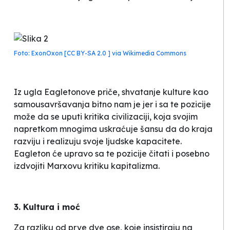
Foto: ExonOxon [CC BY-SA 2.0 ] via Wikimedia Commons
Iz ugla Eagletonove priče, shvatanje kulture kao
samousavršavanja bitno nam je jer i sa te pozicije
može da se uputi kritika civilizaciji, koja svojim
napretkom mnogima uskraćuje šansu da do kraja
razviju i realizuju svoje ljudske kapacitete.
Eagleton će upravo sa te pozicije čitati i posebno
izdvojiti Marxovu kritiku kapitalizma.
3. Kultura i moć
Za razliku od prve dve ose, koje insistiraju na