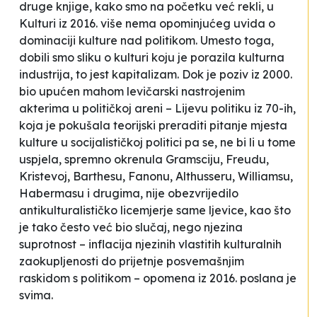
druge knjige, kako smo na početku već rekli, u
Kulturi
iz 2016. više nema opominjućeg uvida o
dominaciji kulture nad politikom. Umesto toga,
dobili smo sliku o kulturi koju je porazila kulturna
industrija, to jest kapitalizam. Dok je poziv iz 2000.
bio upućen mahom levičarski nastrojenim
akterima u političkoj areni – L
ijevu politiku iz 70-ih,
koja je pokušala teorijski preraditi pitanje mjesta
kulture u socijalističkoj politici pa se, ne bi li u tome
uspjela, spremno okrenula Gramsciju, Freudu,
Kristevoj, Barthesu, Fanonu, Althusseru, Williamsu,
Habermasu i drugima, nije obezvrijedilo
antikulturalističko licemjerje same ljevice, kao što
je tako često već bio slučaj, nego njezina
suprotnost – inflacija njezinih vlastitih kulturalnih
zaokupljenosti do prijetnje posvemašnjim
raskidom s politikom
– opomena iz 2016. poslana je
svima.