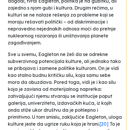
dogodi, tvrdi Eagleton, politika je na gubitku, ali
zajedno s njom gubi i kultura. Drugim rečima, u
kulturi se ne nalaze rešenja za probleme koji se
moraju rešavati politički – od diskriminacije i
nepravedno nejednakih odnosa moći do pretnje
nuklearnog razaranja ili uništavanja planete
zagađivanjem.
Sve u svemu, Eagleton ne želi da se odrekne
subverzivnog potencijala kulture, ali jednako tako
se pribojava i zamene politike kulturom. On je vidi
kao stalno budnu kritičku silu, koja samu sebe
mora da obuzdava. Pored toga, vidi je i kao silu
koja je zavisna od materijalnog napretka:
zahvaljujući njemu stvaraju se institucije poput
galerija, univerziteta, izdavačkih kuća, iz kojih
onda stiže ukor društvu da je pohlepno i
primitivno.
U tom smislu
, zaključiće Eagleton, u
loga
kulture jeste da ugrize ruku koja je hrani
.
[20]
To je