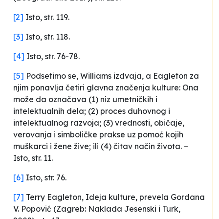
[2]
Isto, str. 119.
[3]
Isto, str. 118.
[4]
Isto, str. 76-78.
[5]
Podsetimo se, Williams izdvaja, a Eagleton za
njim ponavlja četiri glavna značenja kulture:
Ona
može da označava (1) niz umetničkih i
intelektualnih dela; (2) proces duhovnog i
intelektualnog razvoja; (3) vrednosti, običaje,
verovanja i simboličke prakse uz pomoć kojih
muškarci i žene žive; ili (4) čitav način života
. –
Isto, str. 11.
[6]
Isto, str. 76.
[7]
Terry Eagleton,
Ideja kulture
, prevela Gordana
V. Popović (Zagreb: Naklada Jesenski i Turk,