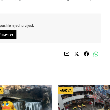
ustite nijednu vijest.
rijavi se
A
ARHIVA