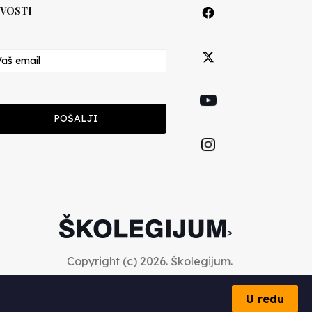
VOSTI
POŠALJI
>
Copyright (c) 2026. Školegijum.
U redu