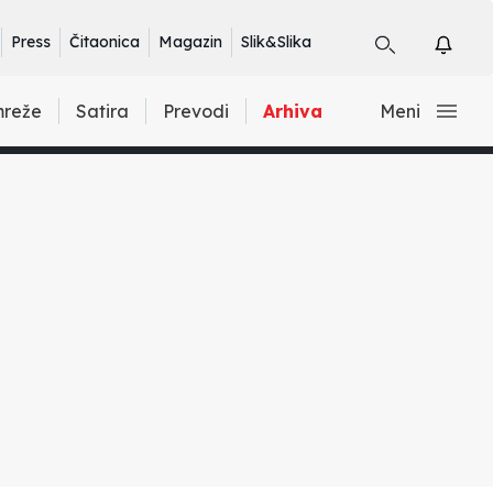
Press
Čitaonica
Magazin
Slik&Slika
mreže
Satira
Prevodi
Arhiva
Meni