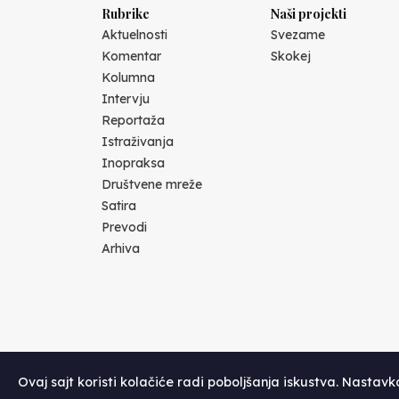
Rubrike
Naši projekti
Aktuelnosti
Svezame
Komentar
Skokej
Kolumna
Intervju
Reportaža
Istraživanja
Inopraksa
Društvene mreže
Satira
Prevodi
Arhiva
Ovaj sajt koristi kolačiće radi poboljšanja iskustva. Nastav