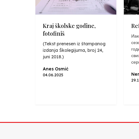
Kraj školske godine,
Re
fotofiniš
Иак
сез
(Tekst prenesen iz štampanog
год
izdanja Školegijuma, broj 24,
сви
juni 2018.)
сер
Anes Osmić
Nen
04.06.2025
29.