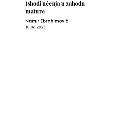
Ishodi učenja u zahodu
mature
Namir Ibrahimović
10.06.2025
Kraj školske godine, fotofiniš
Anes Osmić
04.06.2025
Reformar’s Coming
Nenad Veličković
29.10.2024
Cuke i djeca
Školegijum redakcija
06.12.2023