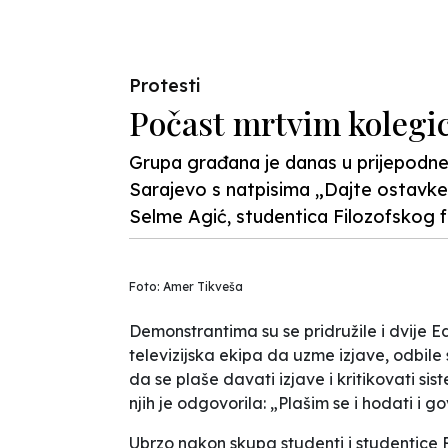
Previous
Protesti
Počast mrtvim koleg
Grupa građana je danas u prijepodne
Sarajevo s natpisima „Dajte ostavke“
Selme Agić, studentica Filozofskog fa
Foto: Amer Tikveša
Demonstrantima su se pridružile i dvije Ed
televizijska ekipa da uzme izjave, odbil
da se plaše davati izjave i kritikovati si
njih je odgovorila: „Plašim se i hodati i gov
Ubrzo nakon skupa studenti i studentice 