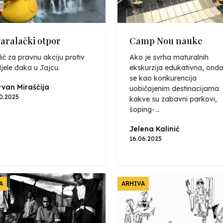
varalački otpor
Camp Nou nauke
ič za pravnu akciju protiv
Ako je svrha maturalnih
jele đaka u Jajcu.
ekskurzija edukativna, onda
se kao konkurencija
van Miraščija
uobičajenim destinacijama
10.2025
kakve su zabavni parkovi,
šoping-...
Jelena Kalinić
16.06.2025
A
ARHIVA