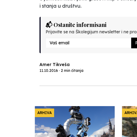
i stanja u društvu.
📬 Ostanite informisani
Prijavite se na Školegijum newsletter i ne prop
P
Amer Tikveša
11.10.2016 · 2 min čitanja
ARHIVA
ARHIV