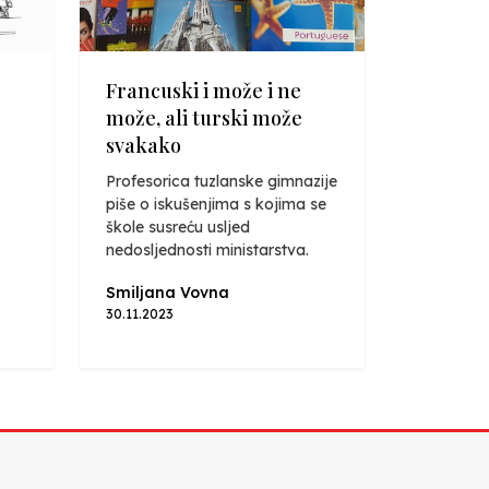
Francuski i može i ne
može, ali turski može
svakako
Profesorica tuzlanske gimnazije
piše o iskušenjima s kojima se
škole susreću usljed
nedosljednosti ministarstva.
Smiljana Vovna
30.11.2023