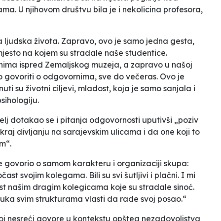
a. U njihovom društvu bila je i nekolicina profesora,
a ljudska života. Zapravo, ovo je samo jedna gesta,
 mjesto na kojem su stradale naše studentice.
nima ispred Zemaljskog muzeja, a zapravo u našoj
 govoriti o odgovornima, sve do večeras. Ovo je
ti su životni ciljevi, mladost, koja je samo sanjala i
sihologiju.
elj dotakao se i pitanja odgovornosti uputivši „poziv
aj divljanju na sarajevskim ulicama i da one koji to
om“.
e govorio o samom karakteru i organizaciji skupa:
čast svojim kolegama. Bili su svi šutljivi i plačni. I mi
t našim dragim kolegicama koje su stradale sinoć.
oruka svim strukturama vlasti da rade svoj posao.“
ošnjoj nesreći govore u kontekstu opšteg nezadovoljstva