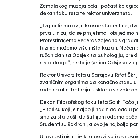
Zemaljskog muzeja odali počast kolegicam
dekan fakulteta te rektor univerziteta.
„Izgubili smo dvije krasne studentice, dv
prva u nizu, da se prisjetimo i obilježimo
Protestiraćemo večeras zajedno s građa
tuzi ne možemo više ništa kazati. Nećemo
tužan dan za Odsjek za psihologiju, prekinu
ništa drugo“, rekla je šefica Odsjeka za p
Rektor Univerziteta u Sarajevu Rifat Škrij
zvaničnim organima da konačno stanu u kr
rade na ulici tretiraju u skladu sa zakon
Dekan Filozofskog fakulteta Salih Fočo j
„Pitali su koji je najbolji način da odaju po
smo zaista došli da šutnjom odamo počas
Studenti su šokirani, a ovo je najbolja p
U javnosti nisu rijetki glasovi koji o sin