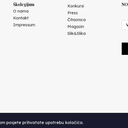
Školegijum
NO
Konkursi
O nama
Press
Kontakt
Čitaonica
Impressum
Magazin
Slik&Slika
kom posjete prihvatate upotrebu kolačića.