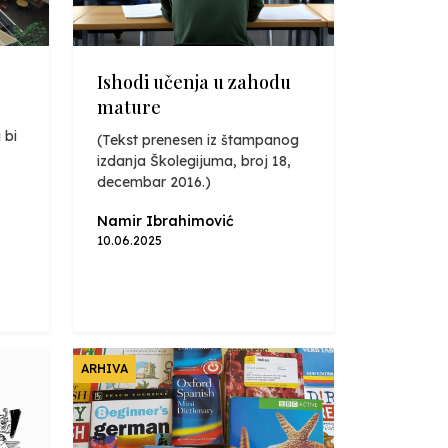
Ishodi učenja u zahodu
mature
 bi
(Tekst prenesen iz štampanog
izdanja Školegijuma, broj 18,
decembar 2016.)
Namir Ibrahimović
10.06.2025
ARHIVA