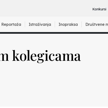
Konkursi
Reportaža
Istraživanja
Inopraksa
Društvene 
im kolegicama