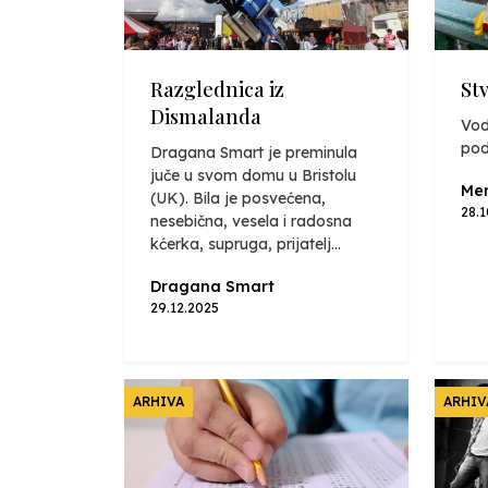
Razglednica iz
St
Dismalanda
Vod
pod
Dragana Smart je preminula
juče u svom domu u Bristolu
Mer
(UK). Bila je posvećena,
28.
nesebična, vesela i radosna
kćerka, supruga, prijatelj...
Dragana Smart
29.12.2025
ARHIVA
ARHIV