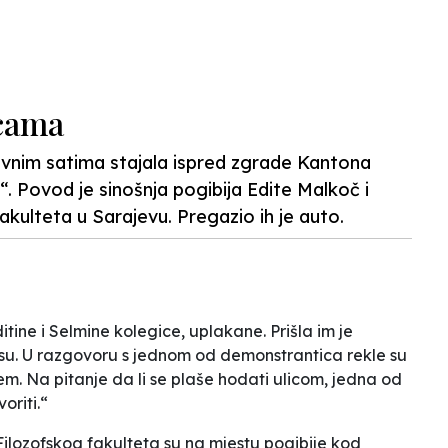
N
icama
vnim satima stajala ispred zgrade Kantona
. Povod je sinošnja pogibija Edite Malkoč i
kulteta u Sarajevu. Pregazio ih je auto.
itine i Selmine kolegice, uplakane. Prišla im je
e su. U razgovoru s jednom od demonstrantica rekle su
stem. Na pitanje da li se plaše hodati ulicom, jedna od
oriti.“
Filozofskog fakulteta su na mjestu pogibije kod