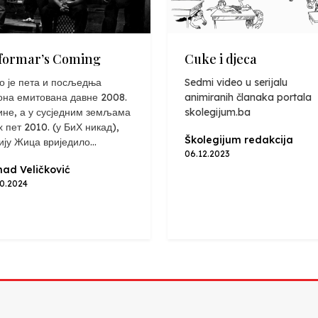
formar’s Coming
Cuke i djeca
о је пета и посљедња
Sedmi video u serijalu
она емитована давне 2008.
animiranih članaka portala
ине, а у сусједним земљама
skolegijum.ba
х пет 2010. (у БиХ никад),
Školegijum redakcija
ију Жица вриједило...
06.12.2023
ad Veličković
10.2024