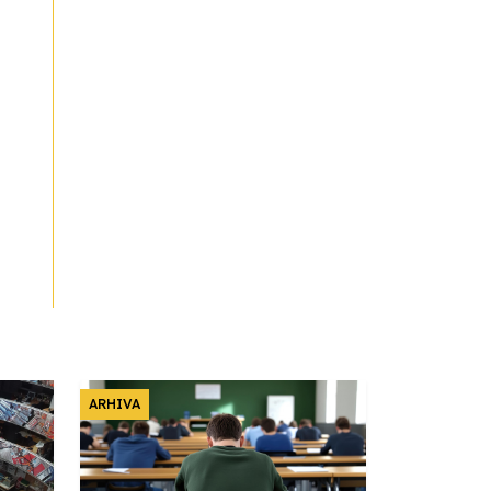
Francuski i može i ne može,
ali turski može svakako
Smiljana Vovna
30.11.2023
ARHIVA