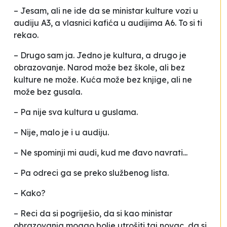
– Jesam, ali ne ide da se ministar kulture vozi u
audiju A3, a vlasnici kafića u audijima A6. To si ti
rekao.
– Drugo sam ja. Jedno je kultura, a drugo je
obrazovanje. Narod može bez škole, ali bez
kulture ne može. Kuća može bez knjige, ali ne
može bez gusala.
– Pa nije sva kultura u guslama.
– Nije, malo je i u audiju.
– Ne spominji mi audi, kud me đavo navrati...
– Pa odreci ga se preko službenog lista.
– Kako?
– Reci da si pogriješio, da si kao ministar
obrazovanja mogao bolje utrošiti taj novac, da si