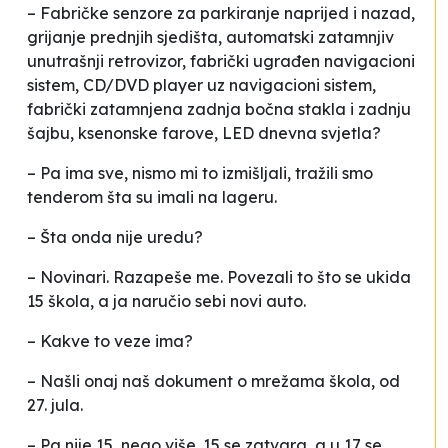
– Fabričke senzore za parkiranje naprijed i nazad,
grijanje prednjih sjedišta, automatski zatamnjiv
unutrašnji retrovizor, fabrički ugrađen navigacioni
sistem, CD/DVD player uz navigacioni sistem,
fabrički zatamnjena zadnja bočna stakla i zadnju
šajbu, ksenonske farove, LED dnevna svjetla?
– Pa ima sve, nismo mi to izmišljali, tražili smo
tenderom šta su imali na lageru.
– Šta onda nije uredu?
– Novinari. Razapeše me. Povezali to što se ukida
15 škola, a ja naručio sebi novi auto.
– Kakve to veze ima?
– Našli onaj naš dokument o mrežama škola, od
27. jula.
– Pa nije 15, nego više. 15 se zatvara, a u 17 se