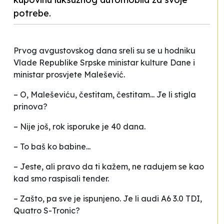
potrebe.
Prvog avgustovskog dana sreli su se u hodniku
Vlade Republike Srpske ministar kulture Dane i
ministar prosvjete Malešević.
– O, Maleševiću, čestitam, čestitam... Je li stigla
prinova?
– Nije još, rok isporuke je 40 dana.
– To baš ko babine...
– Jeste, ali pravo da ti kažem, ne radujem se kao
kad smo raspisali tender.
– Zašto, pa sve je ispunjeno. Je li audi A6 3.0 TDI,
Quatro S-Tronic?