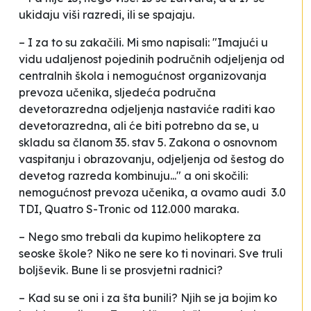
ukidaju viši razredi, ili se spajaju.
– I za to su zakačili. Mi smo napisali: "Imajući u
vidu udaljenost pojedinih područnih odjeljenja od
centralnih škola i nemogućnost organizovanja
prevoza učenika, sljedeća područna
devetorazredna odjeljenja nastaviće raditi kao
devetorazredna, ali će biti potrebno da se, u
skladu sa članom 35. stav 5. Zakona o osnovnom
vaspitanju i obrazovanju, odjeljenja od šestog do
devetog razreda kombinuju..." a oni skočili:
nemogućnost prevoza učenika, a ovamo audi 3.0
TDI, Quatro S-Tronic od 112.000 maraka.
– Nego smo trebali da kupimo helikoptere za
seoske škole? Niko ne sere ko ti novinari. Sve truli
boljševik. Bune li se prosvjetni radnici?
– Kad su se oni i za šta bunili? Njih se ja bojim ko