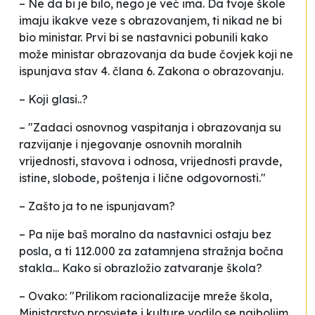
– Ne da bi je bilo, nego je već ima. Da tvoje škole
imaju ikakve veze s obrazovanjem, ti nikad ne bi
bio ministar. Prvi bi se nastavnici pobunili kako
može ministar obrazovanja da bude čovjek koji ne
ispunjava stav 4. člana 6. Zakona o obrazovanju.
– Koji glasi..?
– "Zadaci osnovnog vaspitanja i obrazovanja su
razvijanje i njegovanje osnovnih moralnih
vrijednosti, stavova i odnosa, vrijednosti pravde,
istine, slobode, poštenja i lične odgovornosti."
– Zašto ja to ne ispunjavam?
– Pa nije baš moralno da nastavnici ostaju bez
posla, a ti 112.000 za zatamnjena stražnja bočna
stakla... Kako si obrazložio zatvaranje škola?
– Ovako: "Prilikom racionalizacije mreže škola,
Ministarstvo prosvjete i kulture vodilo se najboljim