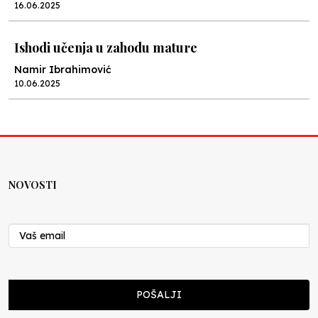
16.06.2025
Ishodi učenja u zahodu mature
Namir Ibrahimović
10.06.2025
Kraj školske godine, fotofiniš
Anes Osmić
04.06.2025
NOVOSTI
Reformar’s Coming
Nenad Veličković
29.10.2024
Cuke i djeca
POŠALJI
Školegijum redakcija
06.12.2023