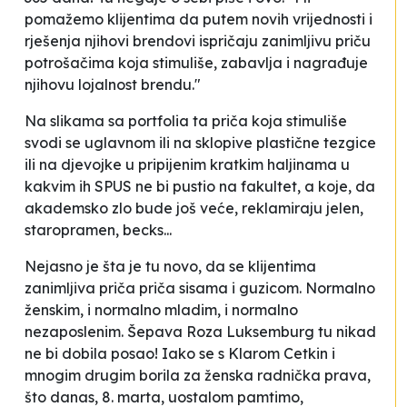
pomažemo klijentima da putem novih vrijednosti i
rješenja njihovi brendovi ispričaju zanimljivu priču
potrošačima koja stimuliše, zabavlja i nagrađuje
njihovu lojalnost brendu."
Na slikama sa
portfolia
ta priča koja stimuliše
svodi se uglavnom ili na sklopive plastične tezgice
ili na djevojke u pripijenim kratkim haljinama u
kakvim ih SPUS ne bi pustio na fakultet, a koje, da
akademsko zlo bude još veće, reklamiraju jelen,
staropramen, becks...
Nejasno je šta je tu novo, da se klijentima
zanimljiva priča priča sisama i guzicom. Normalno
ženskim, i normalno mladim, i normalno
nezaposlenim. Šepava Roza Luksemburg tu nikad
ne bi dobila posao! Iako se s Klarom Cetkin i
mnogim drugim borila za ženska radnička prava,
što danas, 8. marta, uostalom pamtimo,