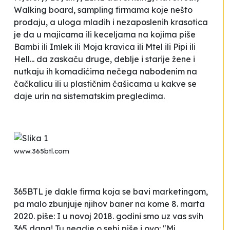
Walking board, sampling
firmama koje nešto
prodaju, a uloga mladih i nezaposlenih krasotica
je da u majicama ili keceljama na kojima piše
Bambi ili Imlek ili Moja kravica ili Mtel ili Pipi ili
Hell... da zaskaču druge, deblje i starije žene i
nutkaju ih komadićima nečega nabodenim na
čačkalicu ili u plastičnim čašicama u kakve se
daje urin na sistematskim pregledima.
www.365btl.com
365BTL je dakle firma koja se bavi marketingom,
pa malo zbunjuje njihov baner na kome 8. marta
2020. piše:
I u novoj 2018. godini smo uz vas svih
365 dana!
Tu negdje o sebi piše i ovo: "Mi