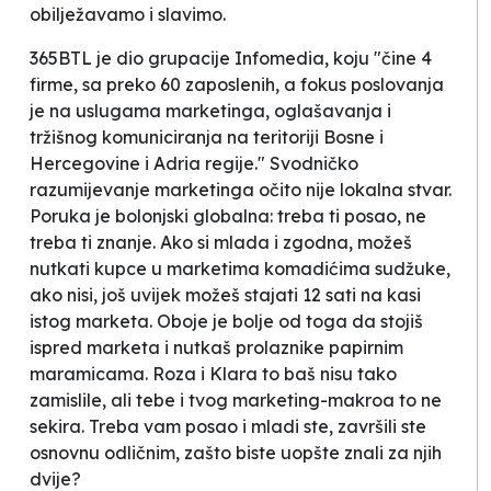
obilježavamo i slavimo.
365BTL je dio
grupacije
Infomedia, koju "čine 4
firme, sa preko 60 zaposlenih, a fokus poslovanja
je na uslugama marketinga, oglašavanja i
tržišnog komuniciranja na teritoriji Bosne i
Hercegovine i Adria regije."
Svodničko
razumijevanje marketinga očito nije lokalna stvar.
Poruka je bolonjski globalna: treba ti posao, ne
treba ti znanje. Ako si mlada i zgodna, možeš
nutkati kupce u marketima komadićima sudžuke,
ako nisi, još uvijek možeš stajati 12 sati na kasi
istog marketa. Oboje je bolje od toga da stojiš
ispred marketa i nutkaš prolaznike papirnim
maramicama. Roza i Klara to baš nisu tako
zamislile, ali tebe i tvog marketing-makroa to ne
sekira. Treba vam posao i mladi ste, završili ste
osnovnu odličnim, zašto biste uopšte znali za njih
dvije?