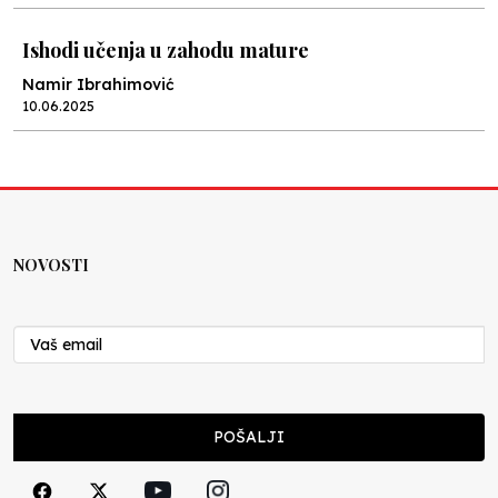
Ishodi učenja u zahodu mature
Namir Ibrahimović
10.06.2025
Kraj školske godine, fotofiniš
Anes Osmić
04.06.2025
NOVOSTI
Reformar’s Coming
Nenad Veličković
29.10.2024
Cuke i djeca
POŠALJI
Školegijum redakcija
06.12.2023