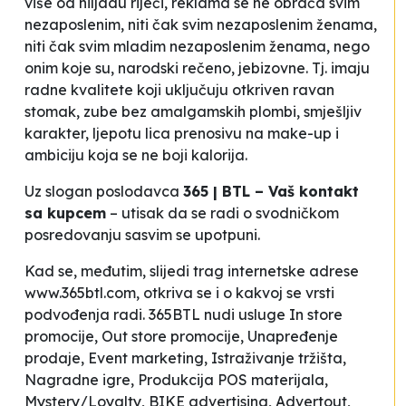
više od hiljadu riječi, reklama se ne obraća svim
nezaposlenim, niti čak svim nezaposlenim ženama,
niti čak svim mladim nezaposlenim ženama, nego
onim koje su, narodski rečeno, jebizovne. Tj. imaju
radne kvalitete koji uključuju otkriven ravan
stomak, zube bez amalgamskih plombi, smješljiv
karakter, ljepotu lica prenosivu na make-up i
ambiciju koja se ne boji kalorija.
Uz slogan poslodavca
365 |
BTL – Vaš kontakt
sa kupcem
– utisak da se radi o
svodničkom
posredovanju sasvim se upotpuni.
Kad se, međutim, slijedi trag internetske adrese
www.365btl.com, otkriva se i o kakvoj se vrsti
podvođenja radi. 365BTL nudi usluge
In store
promocije, Out store promocije, Unapređenje
prodaje, Event marketing, Istraživanje tržišta,
Nagradne igre, Produkcija POS materijala,
Mystery/Loyalty, BIKE advertising, Advertout,