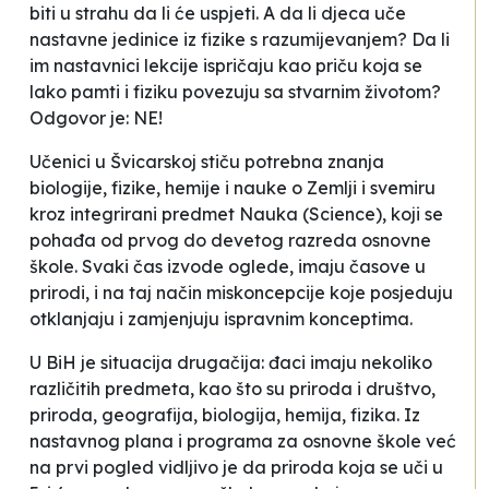
biti u strahu da li će uspjeti. A da li djeca uče
nastavne jedinice iz fizike s razumijevanjem? Da li
im nastavnici lekcije ispričaju kao priču koja se
lako pamti i fiziku povezuju sa stvarnim životom?
Odgovor je: NE!
Učenici u Švicarskoj stiču potrebna znanja
biologije, fizike, hemije i nauke o Zemlji i svemiru
kroz integrirani predmet Nauka (Science), koji se
pohađa od prvog do devetog razreda osnovne
škole. Svaki čas izvode oglede, imaju časove u
prirodi, i na taj način miskoncepcije koje posjeduju
otklanjaju i zamjenjuju ispravnim konceptima.
U BiH je situacija drugačija: đaci imaju nekoliko
različitih predmeta, kao što su priroda i društvo,
priroda, geografija, biologija, hemija, fizika. Iz
nastavnog plana i programa za osnovne škole već
na prvi pogled vidljivo je da priroda koja se uči u