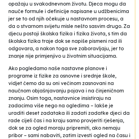
opažaju u svakodnevnom životu. Djeca mogu da
nauče formule i definicije napisane u udžbenicima
jer se to od njih očekuje u nastavnom procesu, a
da o
stvarnom svijetu
misle nešto sasvim drugo. Za
djecu postoji
školska fizika
i
fizika života
, s tim da
školska fizika
traje dok se napiše pismeni rad ili
odgovara, a nakon toga sve zaboravljaju, jer to
znanje nije primjenjivo u životnim situacijama.
Ako pogledamo naše nastavne planove i
programe iz fizike za osnovne i srednje škole,
vidjet ćemo da su oni većinom zasnovani na
naučnom objašnjavanju pojava i na činjeničnom
znanju. Osim toga, nastavnice insistiraju na
zadacima više nego na ogledima – lakše je
uraditi deset zadataka ili zadati zadatke djeci da
rade cijeli čas i na kraju samo provjeriti rješenja,
dok se za ogled moraju pripremiti, ako nemaju
pribor – sami nabaviti, zatim izvesti ogled na času i