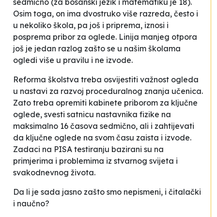
sedmično (za bosanski jezik i matematiku je 18).
Osim toga, on ima dvostruko više razreda, često i
u nekoliko škola, pa još i priprema, iznosi i
posprema pribor za oglede. Linija manjeg otpora
još je jedan razlog zašto se u našim školama
ogledi više u pravilu i ne izvode.
Reforma školstva treba osvijestiti važnost ogleda
u nastavi za razvoj proceduralnog znanja učenica.
Zato treba opremiti kabinete priborom za ključne
oglede, svesti satnicu nastavnika fizike na
maksimalno 16 časova sedmično, ali i zahtijevati
da ključne oglede na svom času zaista i izvode.
Zadaci na PISA testiranju bazirani su na
primjerima i problemima iz stvarnog svijeta i
svakodnevnog života.
Da li je sada jasno zašto smo nepismeni, i čitalački
i naučno?