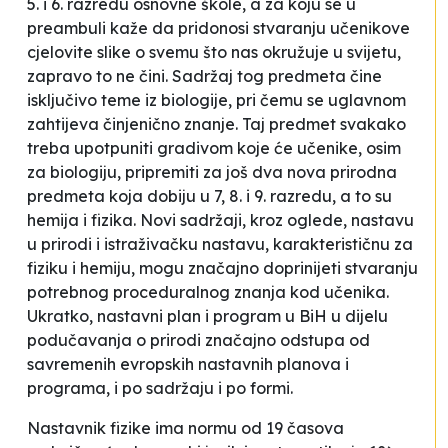
5. i 6. razredu osnovne škole, a za koju se u
preambuli kaže da pridonosi stvaranju učenikove
cjelovite slike o svemu što nas okružuje u svijetu,
zapravo to ne čini. Sadržaj tog predmeta čine
isključivo teme iz biologije, pri čemu se uglavnom
zahtijeva činjenično znanje. Taj predmet svakako
treba upotpuniti gradivom koje će učenike, osim
za biologiju, pripremiti za još dva nova prirodna
predmeta koja dobiju u 7, 8. i 9. razredu, a to su
hemija i fizika. Novi sadržaji, kroz oglede, nastavu
u prirodi i istraživačku nastavu, karakterističnu za
fiziku i hemiju, mogu značajno doprinijeti stvaranju
potrebnog proceduralnog znanja kod učenika.
Ukratko, nastavni plan i program u BiH u dijelu
podučavanja o prirodi značajno odstupa od
savremenih evropskih nastavnih planova i
programa, i po sadržaju i po formi.
Nastavnik fizike ima normu od 19 časova