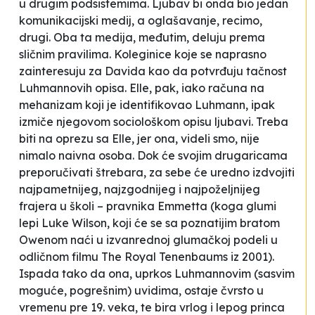
u drugim podsistemima. Ljubav bi onda bio jedan
komunikacijski medij, a oglašavanje, recimo,
drugi. Oba ta medija, međutim, deluju prema
sličnim pravilima. Koleginice koje se naprasno
zainteresuju za Davida kao da potvrđuju tačnost
Luhmannovih opisa. Elle, pak, iako računa na
mehanizam koji je identifikovao Luhmann, ipak
izmiče njegovom sociološkom opisu ljubavi. Treba
biti na oprezu sa Elle, jer ona, videli smo, nije
nimalo naivna osoba. Dok će svojim drugaricama
preporučivati štrebara, za sebe će uredno izdvojiti
najpametnijeg, najzgodnijeg i najpoželjnijeg
frajera
u školi – pravnika Emmetta (koga glumi
lepi Luke Wilson, koji će se sa poznatijim bratom
Owenom naći u izvanrednoj glumačkoj podeli u
odličnom filmu
The Royal Tenenbaums
iz 2001).
Ispada tako da ona, uprkos Luhmannovim (sasvim
moguće, pogrešnim) uvidima, ostaje čvrsto u
vremenu pre 19. veka, te bira vrlog i lepog
princa