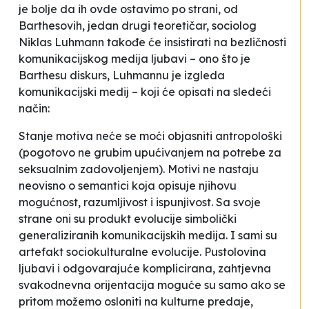
je bolje da ih ovde ostavimo po strani, od
Barthesovih, jedan drugi teoretičar, sociolog
Niklas Luhmann takođe će insistirati na bezličnosti
komunikacijskog medija
ljubavi – ono što je
Barthesu diskurs, Luhmannu je izgleda
komunikacijski medij – koji će opisati na sledeći
način:
Stanje motiva neće se moći objasniti antropološki
(pogotovo ne grubim upućivanjem na potrebe za
seksualnim zadovoljenjem). Motivi ne nastaju
neovisno o semantici koja opisuje njihovu
mogućnost, razumljivost i ispunjivost. Sa svoje
strane oni su produkt evolucije simbolički
generaliziranih komunikacijskih medija. I sami su
artefakt sociokulturalne evolucije. Pustolovina
ljubavi i odgovarajuće komplicirana, zahtjevna
svakodnevna orijentacija moguće su samo ako se
pritom možemo osloniti na kulturne predaje,