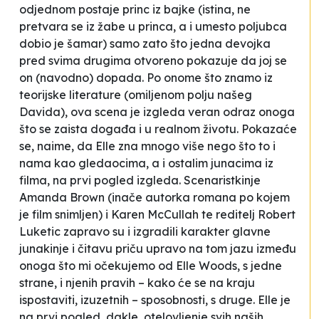
odjednom postaje
princ iz bajke
(istina, ne
pretvara se iz žabe u princa, a i umesto poljubca
dobio je šamar) samo zato što jedna devojka
pred svima drugima otvoreno pokazuje da joj se
on (navodno) dopada. Po onome što znamo iz
teorijske literature (omiljenom polju našeg
Davida), ova scena je izgleda veran odraz onoga
što se zaista događa i u realnom životu. Pokazaće
se, naime, da Elle zna mnogo više nego što to i
nama kao gledaocima, a i ostalim junacima iz
filma, na prvi pogled izgleda. Scenaristkinje
Amanda Brown (inače autorka romana po kojem
je film snimljen) i Karen McCullah te reditelj Robert
Luketic zapravo su i izgradili karakter glavne
junakinje i čitavu priču upravo na tom jazu između
onoga što mi očekujemo od Elle Woods, s jedne
strane, i njenih pravih – kako će se na kraju
ispostaviti, izuzetnih – sposobnosti, s druge. Elle je
na prvi pogled, dakle, otelovljenje svih naših