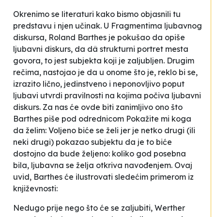
Okrenimo se literaturi kako bismo objasnili tu
predstavu i njen učinak. U
Fragmentima ljubavnog
diskursa
, Roland Barthes je pokušao da opiše
ljubavni diskurs
, da dâ strukturni portret
mesta
govora
, to jest subjekta koji je zaljubljen. Drugim
rečima, nastojao je da u onome što je, reklo bi se,
izrazito lično, jedinstveno i neponovljivo poput
ljubavi utvrdi pravilnosti na kojima počiva
ljubavni
diskurs
. Za nas će ovde biti zanimljivo ono što
Barthes piše pod odrednicom
Pokažite mi koga
da želim
:
Voljeno biće se želi jer je netko drugi (ili
neki drugi) pokazao subjektu da je to biće
dostojno da bude željeno: koliko god posebna
bila, ljubavna se želja otkriva navođenjem
. Ovaj
uvid, Barthes će ilustrovati sledećim primerom iz
književnosti:
Nedugo prije nego što će se zaljubiti, Werther