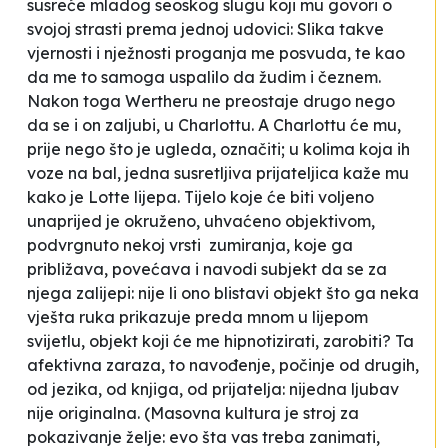
susreće mladog seoskog slugu koji mu govori o
svojoj strasti prema jednoj udovici:
Slika takve
vjernosti i nježnosti proganja me posvuda, te kao
da me to samoga uspalilo da žudim i čeznem.
Nakon toga Wertheru ne preostaje drugo nego
da se i on zaljubi, u Charlottu. A Charlottu će mu,
prije nego što je ugleda, označiti; u kolima koja ih
voze na bal, jedna susretljiva prijateljica kaže mu
kako je Lotte lijepa. Tijelo koje će biti voljeno
unaprijed je okruženo, uhvaćeno objektivom,
podvrgnuto nekoj vrsti
zumiranja
, koje ga
približava, povećava i navodi subjekt da se za
njega zalijepi: nije li ono blistavi objekt što ga neka
vješta ruka prikazuje preda mnom u lijepom
svijetlu, objekt koji će me hipnotizirati, zarobiti? Ta
afektivna zaraza
, to navođenje, počinje od drugih,
od jezika, od knjiga, od prijatelja: nijedna ljubav
nije originalna. (Masovna kultura je stroj za
pokazivanje želje: evo šta vas treba zanimati,