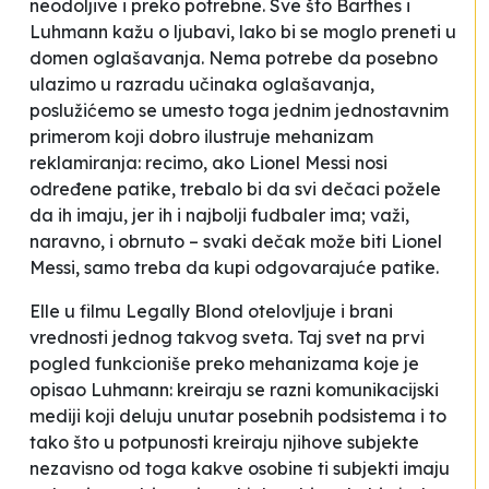
neodoljive i preko potrebne. Sve što Barthes i
Luhmann kažu o ljubavi, lako bi se moglo preneti u
domen oglašavanja. Nema potrebe da posebno
ulazimo u razradu učinaka oglašavanja,
poslužićemo se umesto toga jednim jednostavnim
primerom koji dobro ilustruje mehanizam
reklamiranja: recimo, ako Lionel Messi nosi
određene patike, trebalo bi da svi dečaci požele
da ih imaju, jer ih i najbolji fudbaler ima; važi,
naravno, i obrnuto – svaki dečak može biti Lionel
Messi, samo treba da kupi odgovarajuće patike.
Elle u filmu
Legally Blond
otelovljuje i brani
vrednosti jednog takvog sveta. Taj svet na prvi
pogled funkcioniše preko mehanizama koje je
opisao Luhmann: kreiraju se razni komunikacijski
mediji koji deluju unutar posebnih podsistema i to
tako što u potpunosti kreiraju njihove subjekte
nezavisno od toga kakve osobine ti subjekti imaju