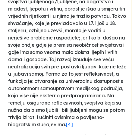
svojstva ljubljenoga/ljubljene, na bogatstvo i
mladost, ljepotu i vrlinu, porast je išao u smijeru tih
vrijednih rijetkosti i u njima je tražio potvrdu. Takvo
shvaćanje, koje je prevladavalo u 17. i još u 18.
stoljeću, ozbiljno uzevši, moralo je voditi u
nerješive probleme raspodjele; jer tko bi došao na
svoje ondje gdje je premisa neobičnost svojstava i
gdje ima samo veoma malo doista lijepih i vrlih
dama i gospode. Taj razvoj iznuđuje sve veću
neutralizaciju svih pretpostavki ljubavi koje ne leže
u ljubavi samoj. Forma za to jest refleksivnost, a
funkcija je: otvaranje za univerzalnu dostupnost s
autonomnom samoupravom medijskog područja,
koja više nije eksterno predprogramirana. Na
temelju osigurane refleksivnosti, svojstva koja su
nužna da bismo ljubili i bili ljubljeni mogu se potom
trivijalizirati i učiniti ovisnima o povijesno-
biografskim slučajevima
.
[4]