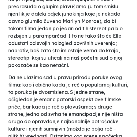
predrasuda o
glupim plavušama
(u tom smislu
njen lik je daleki odjek junakinja koje je nekada
davno glumila čuvena Marilyn Monroe), da bi
tokom filma jedan po jedan od tih stereotipa bio
razbijen u paramparčad. I to ne tako što će Elle
odustati od svojih naizgled površnih uverenja;
naprotiv, baš zato što im ostaje verna do kraja,
stereotipi koji su uticali na naš početni sud o njoj
pokazaće se kao netačni.
Da ne ulazimo sad u pravu prirodu poruke ovog
filma: kao i obično kada je reč o popularnoj kulturi,
ta poruka je dvosmislena. S jedne strane,
očigledan je emancipatorski aspekt ove filmske
priče, bar kada je reč o
plavušama
; s druge
strane, jedna od svrha te emancipacije nije ništa
drugo do opravdanje najbanalnije potrošačke
kulture i njenih sumnjivih (možda je bolja reč –
plitkih) vrednosti. Ostanimo kod scene s početka