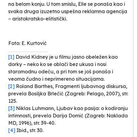
na belom konju
. U tom smislu, Elle se ponaša kao i
svaka druga izuzetno uspešna reklamna agencija
– aristokratsko-elitistički.
Foto: E. Kurtović
[1]
David Kidney je u filmu jasno obeležen kao
dorky
– neko ko se oblači bez ukusa i nosi
staromodnu odeću, a pri tom se još ponaša i
veoma čudno i neprimereno situacijama.
[2]
Roland Barthes,
Fragmenti ljubavnog diskursa
,
prevela Bosiljka Brlečić (Zagreb: Pelago, 2007), str.
125.
[3]
Niklas Luhmann,
Ljubav kao pasija: o kodiranju
intimnosti
, prevela Darija Domić (Zagreb: Naklada
MD, 1996), str. 39-40.
[4]
Ibid., str. 30.