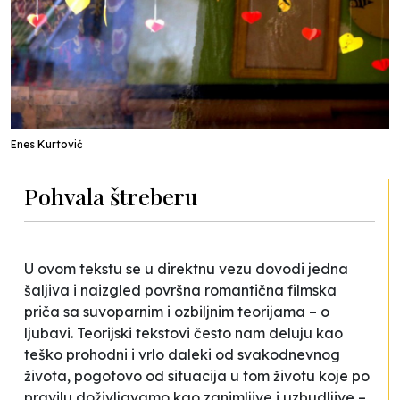
Enes Kurtović
Pohvala štreberu
U ovom tekstu se u direktnu vezu dovodi jedna
šaljiva i naizgled površna romantična filmska
priča sa suvoparnim i ozbiljnim teorijama – o
ljubavi. Teorijski tekstovi često nam deluju kao
teško prohodni i vrlo daleki od svakodnevnog
života, pogotovo od situacija u tom životu koje po
pravilu doživljavamo kao zanimljive i uzbudljive –