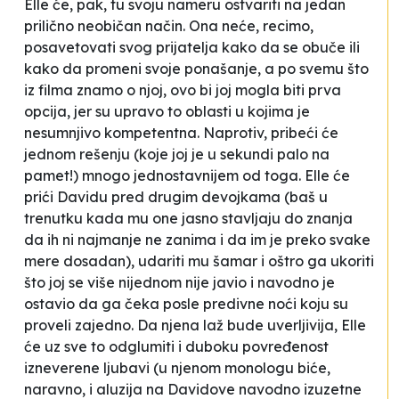
Elle će, pak, tu svoju nameru ostvariti na jedan
prilično neobičan način. Ona neće, recimo,
posavetovati svog prijatelja kako da se obuče ili
kako da promeni svoje ponašanje, a po svemu što
iz filma znamo o njoj, ovo bi joj mogla biti prva
opcija, jer su upravo to oblasti u kojima je
nesumnjivo
kompetentna
. Naprotiv, pribeći će
jednom rešenju (koje joj je u sekundi palo na
pamet!) mnogo jednostavnijem od toga. Elle će
prići Davidu pred drugim devojkama (baš u
trenutku kada mu one jasno stavljaju do znanja
da ih ni najmanje ne zanima i da im je preko svake
mere dosadan), udariti mu šamar i oštro ga ukoriti
što joj se više nijednom nije javio i navodno je
ostavio da ga čeka posle predivne noći koju su
proveli zajedno. Da njena laž bude uverljivija, Elle
će uz sve to odglumiti i duboku povređenost
izneverene ljubavi (u njenom monologu biće,
naravno, i aluzija na Davidove navodno izuzetne