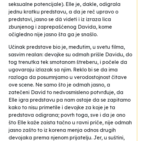
seksualne potencijale). Elle je, dakle, odigrala
jednu kratku predstavu, a da je reč upravo o
predstavi, jasno se dâ videti i iz izraza lica
zbunjenog i zaprepašćenog Davida, kome
očigledno nije jasno šta ga je snašlo.
Učinak predstave bio je, međutim, u svetu filma,
sasvim realan: devojke su odmah prišle Davidu, do
tog trenutka tek smotanom štreberu, i počele da
ugovaraju izlazak sa njim. Reklo bi se da ima
razloga da posumnjamo u verodostojnost čitave
ove scene. Ne samo što je odmah jasno, a
zatečeni David to nedvosmisleno potvrđuje, da
Elle igra predstavu pa nam ostaje da se zapitamo
kako to nisu primetile i devojke za koje je ta
predstava odigrana; povrh toga, sve i da je ono
što Elle kaže zaista tačno u ravni priče, nije odmah
jasno zašto to iz korena menja odnos drugih
devojaka prema njenom prijatelju. Jer, u suštini,