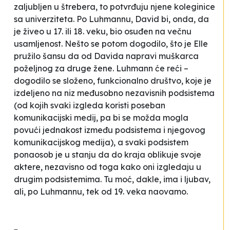
zaljubljen u štrebera, to potvrđuju njene koleginice
sa univerziteta. Po Luhmannu, David bi, onda, da
je živeo u 17. ili 18. veku, bio osuđen na večnu
usamljenost. Nešto se potom dogodilo, što je Elle
pružilo šansu da od Davida napravi muškarca
poželjnog za druge žene. Luhmann će reći –
dogodilo se složeno, funkcionalno društvo, koje je
izdeljeno na niz međusobno nezavisnih podsistema
(od kojih svaki izgleda koristi poseban
komunikacijski medij, pa bi se možda mogla
povući jednakost između podsistema i njegovog
komunikacijskog medija), a svaki podsistem
ponaosob je u stanju da do kraja oblikuje svoje
aktere, nezavisno od toga kako oni izgledaju u
drugim podsistemima. Tu moć, dakle, ima i ljubav,
ali, po Luhmannu, tek od 19. veka naovamo.