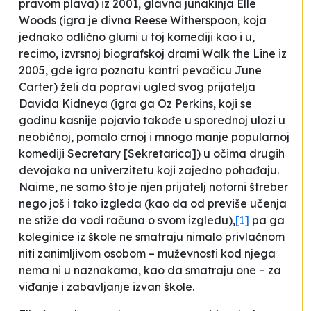
pravom plava
) iz 2001, glavna junakinja Elle
Woods (igra je divna Reese Witherspoon, koja
jednako odlično glumi u toj komediji kao i u,
recimo, izvrsnoj biografskoj drami
Walk the Line
iz
2005, gde igra poznatu kantri pevačicu June
Carter) želi da popravi ugled svog prijatelja
Davida Kidneya (igra ga Oz Perkins, koji se
godinu kasnije pojavio takođe u sporednoj ulozi u
neobičnoj, pomalo crnoj i mnogo manje popularnoj
komediji
Secretary
[
Sekretarica
]) u očima drugih
devojaka na univerzitetu koji zajedno pohađaju.
Naime, ne samo što je njen prijatelj notorni štreber
nego još i tako izgleda (kao da od previše učenja
ne stiže da vodi računa o svom izgledu),
[1]
pa ga
koleginice iz škole ne smatraju nimalo privlačnom
niti zanimljivom osobom – muževnosti kod njega
nema ni u naznakama, kao da smatraju one – za
viđanje i zabavljanje izvan škole.