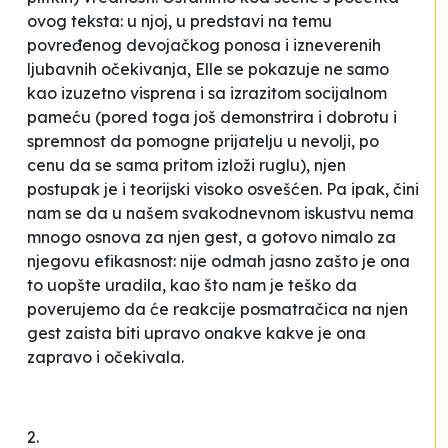
ovog teksta: u njoj, u predstavi na temu
povređenog devojačkog ponosa i izneverenih
ljubavnih očekivanja, Elle se pokazuje ne samo
kao izuzetno visprena i sa izrazitom socijalnom
pameću (pored toga još demonstrira i dobrotu i
spremnost da pomogne prijatelju u nevolji, po
cenu da se sama pritom izloži ruglu), njen
postupak je i teorijski visoko osvešćen. Pa ipak, čini
nam se da u našem svakodnevnom iskustvu nema
mnogo osnova za njen gest, a gotovo nimalo za
njegovu efikasnost: nije odmah jasno zašto je ona
to uopšte uradila, kao što nam je teško da
poverujemo da će reakcije posmatračica na njen
gest zaista biti upravo onakve kakve je ona
zapravo i očekivala.
2.