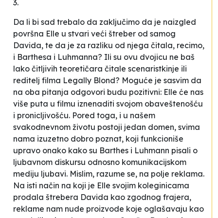
3.
Da li bi sad trebalo da zaključimo da je naizgled
površna Elle u stvari veći štreber od samog
Davida, te da je za razliku od njega čitala, recimo,
i Barthesa i Luhmanna? Ili su ovu dvojicu ne baš
lako čitljivih teoretičara čitale scenaristkinje ili
reditelj filma
Legally Blond?
Moguće je sasvim da
na oba pitanja odgovori budu pozitivni: Elle će nas
više puta u filmu iznenaditi svojom obaveštenošću
i pronicljivošću. Pored toga, i u našem
svakodnevnom životu postoji jedan domen, svima
nama izuzetno dobro poznat, koji funkcioniše
upravo onako kako su Barthes i Luhmann pisali o
ljubavnom diskursu
odnosno
komunikacijskom
mediju
ljubavi. Mislim, razume se, na polje reklama.
Na isti način na koji je Elle svojim koleginicama
prodala
štrebera Davida kao zgodnog
frajera
,
reklame nam nude proizvode koje oglašavaju kao