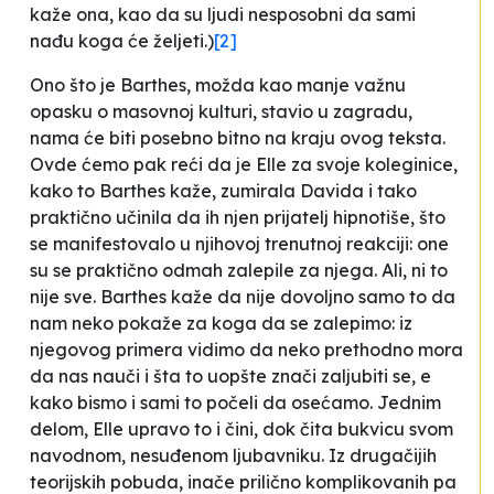
kaže ona, kao da su ljudi nesposobni da sami
nađu koga će željeti.)
[2]
Ono što je Barthes, možda kao manje važnu
opasku o masovnoj kulturi, stavio u zagradu,
nama će biti posebno bitno na kraju ovog teksta.
Ovde ćemo pak reći da je Elle za svoje koleginice,
kako to Barthes kaže,
zumirala
Davida i tako
praktično učinila da ih njen prijatelj
hipnotiše
, što
se manifestovalo u njihovoj trenutnoj reakciji: one
su se praktično odmah
zalepile
za njega. Ali, ni to
nije sve. Barthes kaže da nije dovoljno samo to da
nam neko pokaže za koga da se
zalepimo
: iz
njegovog primera vidimo da neko prethodno mora
da nas nauči i šta to uopšte znači zaljubiti se, e
kako bismo i sami to počeli da osećamo. Jednim
delom, Elle upravo to i čini, dok čita
bukvicu
svom
navodnom, nesuđenom ljubavniku. Iz drugačijih
teorijskih pobuda, inače prilično komplikovanih pa