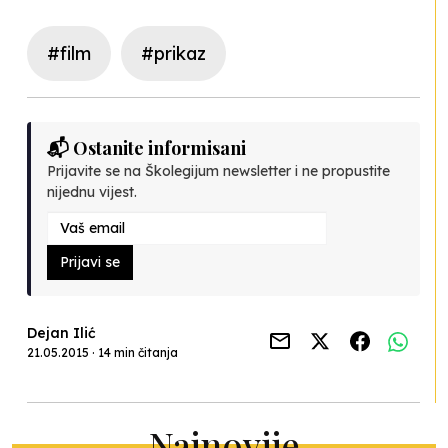
#film
#prikaz
📬 Ostanite informisani
Prijavite se na Školegijum newsletter i ne propustite
nijednu vijest.
Prijavi se
Dejan Ilić
21.05.2015 · 14 min čitanja
Najnovije