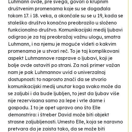
Luhmann ovde, pre svega, govori o krupnim
društvenim promenama koje su se događala
tokom 17. i 18. veka, a okončale su se u 19, kada se
staleško društvo konačno preobrazilo u složeno
funkcionalno društvo. Komunikacijski medij ljubavi
odigrao je za taj preobražaj važnu ulogu, smatra
Luhmann, i na njemu je moguće videti o kakvim
promenama je u stvari reč. To je taj komplikovani
aspekt Luhmannove rasprave o ljubavi, koji je
bolje ovde ostaviti po strani. Za naš primer važan
nam je pak Luhmannov uvid o univerzalnoj
dostupnosti: to naprosto znači da se stvorio
komunikacijski medij unutar koga svako može da
se zaljubi i da bude ljubljen, to jest da ljubav više
nije rezervisana samo za lepe i vrle dame i
gospodu. I to je opet upravo ono što Elle
demonstrira: i štreber David može biti objekt
strasne zaljubljenosti. Umesto Elle, koja se naravno
pretvara da je zaista tako, da se može biti