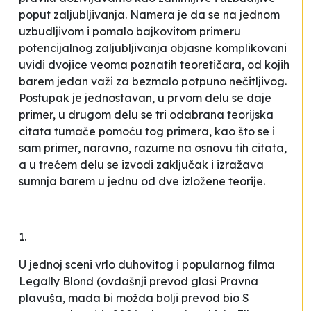
poput zaljubljivanja. Namera je da se na jednom
uzbudljivom
i pomalo bajkovitom primeru
potencijalnog zaljubljivanja objasne komplikovani
uvidi dvojice veoma poznatih teoretičara, od kojih
barem jedan važi za bezmalo potpuno nečitljivog.
Postupak je jednostavan, u prvom delu se daje
primer, u drugom delu se tri odabrana teorijska
citata tumače pomoću tog primera, kao što se i
sam primer, naravno, razume na osnovu tih citata,
a u trećem delu se izvodi zaključak i izražava
sumnja barem u jednu od dve izložene teorije.
1.
U jednoj sceni vrlo duhovitog i popularnog filma
Legally Blond
(ovdašnji prevod glasi
Pravna
plavuša
, mada bi možda bolji prevod bio
S