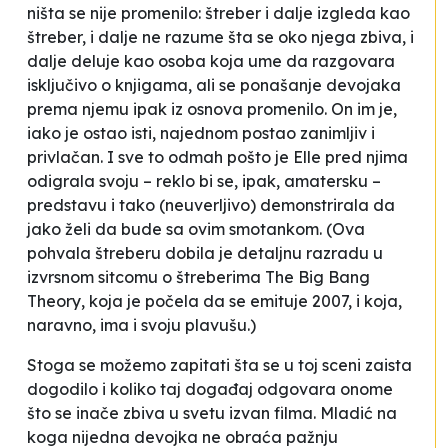
ništa se nije promenilo: štreber i dalje izgleda kao
štreber, i dalje ne razume šta se oko njega zbiva, i
dalje deluje kao osoba koja ume da razgovara
isključivo o knjigama, ali se ponašanje devojaka
prema njemu ipak iz osnova promenilo. On im je,
iako je ostao isti, najednom postao zanimljiv i
privlačan. I sve to odmah pošto je Elle pred njima
odigrala svoju – reklo bi se, ipak, amatersku –
predstavu i tako (neuverljivo) demonstrirala da
jako želi da bude sa ovim smotankom. (Ova
pohvala štreberu
dobila je detaljnu razradu u
izvrsnom
sitcomu
o štreberima
The Big Bang
Theory
, koja je počela da se emituje 2007, i koja,
naravno, ima i svoju
plavušu
.)
Stoga se možemo zapitati šta se u toj sceni zaista
dogodilo i koliko taj događaj odgovara onome
što se inače zbiva u svetu izvan filma. Mladić na
koga nijedna devojka ne obraća pažnju