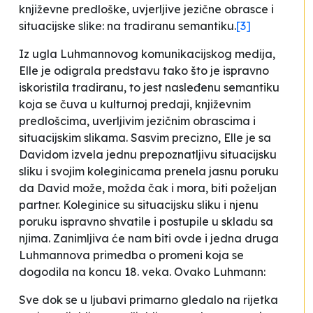
književne predloške, uvjerljive jezične obrasce i
situacijske slike: na tradiranu semantiku
.
[3]
Iz ugla Luhmannovog komunikacijskog medija,
Elle je odigrala predstavu tako što je ispravno
iskoristila tradiranu, to jest nasleđenu semantiku
koja se čuva u kulturnoj predaji, književnim
predlošcima, uverljivim jezičnim obrascima i
situacijskim slikama. Sasvim precizno, Elle je sa
Davidom izvela jednu prepoznatljivu situacijsku
sliku i svojim koleginicama prenela jasnu poruku
da David može, možda čak i mora, biti poželjan
partner. Koleginice su situacijsku sliku i njenu
poruku ispravno shvatile i postupile u skladu sa
njima. Zanimljiva će nam biti ovde i jedna druga
Luhmannova primedba o promeni koja se
dogodila na koncu 18. veka. Ovako Luhmann:
Sve dok se u ljubavi primarno gledalo na rijetka