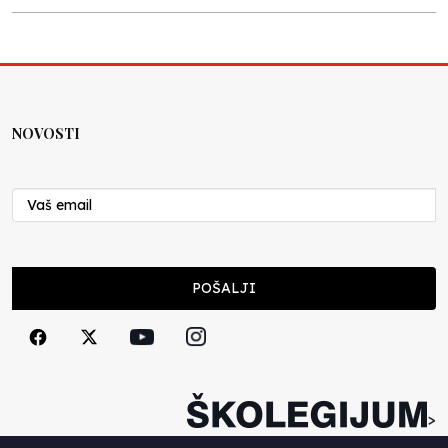
Kraj školske godine, fotofiniš
Anes Osmić
04.06.2025
NOVOSTI
Reformar’s Coming
Nenad Veličković
29.10.2024
Cuke i djeca
POŠALJI
Školegijum redakcija
06.12.2023
Francuski i može i ne može, ali turski može
svakako
>
Smiljana Vovna