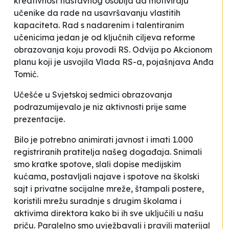
kreativnost nastavnog osoblja da motiviraju
učenike da rade na usavršavanju vlastitih
kapaciteta. Rad s nadarenim i talentiranim
učenicima jedan je od ključnih ciljeva reforme
obrazovanja koju provodi RS. Odvija po Akcionom
planu koji je usvojila Vlada RS-a
, pojašnjava Anđa
Tomić.
Učešće u Svjetskoj sedmici obrazovanja
podrazumijevalo je niz aktivnosti prije same
prezentacije.
Bilo je potrebno animirati javnost i imati 1.000
registriranih pratitelja našeg događaja. Snimali
smo kratke spotove, slali dopise medijskim
kućama, postavljali najave i spotove na školski
sajt i privatne socijalne mreže, štampali postere,
koristili mrežu suradnje s drugim školama i
aktivima direktora kako bi ih sve uključili u našu
priču. Paralelno smo uvježbavali i pravili materijal