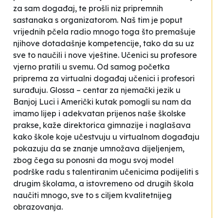
za sam događaj, te prošli niz pripremnih
sastanaka s organizatorom. Naš tim je poput
vrijednih pčela radio mnogo toga što premašuje
njihove dotadašnje kompetencije, tako da su uz
sve to naučili i nove vještine. Učenici su profesore
vjerno pratili u svemu. Od samog početka
priprema za virtualni događaj učenici i profesori
surađuju. Glossa – centar za njemački jezik u
Banjoj Luci i Američki kutak pomogli su nam da
imamo lijep i adekvatan prijenos naše školske
prakse
, kaže direktorica gimnazije i naglašava
kako škole koje učestvuju u virtualnom događaju
pokazuju da se znanje umnožava dijeljenjem,
zbog čega su ponosni da mogu svoj model
podrške radu s talentiranim učenicima podijeliti s
drugim školama, a istovremeno od drugih škola
naučiti mnogo, sve to s ciljem kvalitetnijeg
obrazovanja.