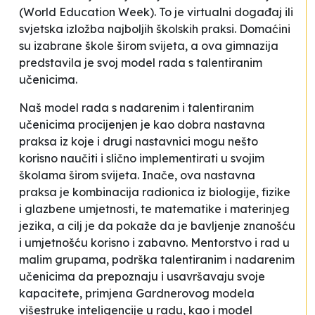
(World Education Week). To je virtualni događaj ili
svjetska izložba najboljih školskih praksi. Domaćini
su izabrane škole širom svijeta, a ova gimnazija
predstavila je svoj model rada s talentiranim
učenicima.
Naš model rada s nadarenim i talentiranim
učenicima procijenjen je kao dobra nastavna
praksa iz koje i drugi nastavnici mogu nešto
korisno naučiti i slično implementirati u svojim
školama širom svijeta. Inače, ova nastavna
praksa je kombinacija radionica iz biologije, fizike
i glazbene umjetnosti, te matematike i materinjeg
jezika, a cilj je da pokaže da je bavljenje znanošću
i umjetnošću korisno i zabavno. Mentorstvo i rad u
malim grupama, podrška talentiranim i nadarenim
učenicima da prepoznaju i usavršavaju svoje
kapacitete, primjena Gardnerovog modela
višestruke inteligencije u radu, kao i model