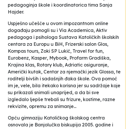
pedagoginja škole i koordinatorica tima Sanja
Hajder.
Uspješno učešće u ovom impozantnom online
događaju pomogli su i
Via Academica
, Aktiv
pedagoga i psihologa Sustava Katoličkih školskih
centara za Europu u BiH, Frizerski salon
Glos
,
Kompas tours
,
Zoki SP Lukić
,
Travel for fun
,
Eurobenz
,
Kasper
,
Mybook
,
Profarm
Gradiška,
Krajina klas
,
Rotary klub
,
Adriatic osiguranje
,
Američki kutak, Centar za njemački jezik
Glossa
, te
roditelji bivših i sadašnjih đaka škole. Ova pomoć
im je, vele, bila itekako korisna jer su sadržaje koje
su prikazali snimali unaprijed, a da bi sve
izgledalo ljepše trebali su frizure, kostime, razne
rekvizite, opremu za snimanje...
Opću gimnaziju Katoličkog školskog centra
osnovala je Banjolučka biskupija 2005. godine i