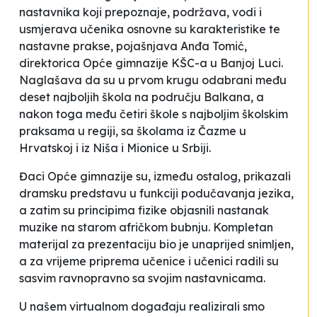
nastavnika koji prepoznaje, podržava, vodi i
usmjerava učenika osnovne su karakteristike te
nastavne prakse
, pojašnjava Anđa Tomić,
direktorica Opće gimnazije KŠC-a u Banjoj Luci.
Naglašava da su u prvom krugu odabrani među
deset najboljih škola na području Balkana, a
nakon toga među četiri škole s najboljim školskim
praksama u regiji, sa školama iz Čazme u
Hrvatskoj i iz Niša i Mionice u Srbiji.
Đaci Opće gimnazije su, između ostalog, prikazali
dramsku predstavu u funkciji podučavanja jezika,
a zatim su principima fizike objasnili nastanak
muzike na starom afričkom bubnju. Kompletan
materijal za prezentaciju bio je unaprijed snimljen,
a za vrijeme priprema učenice i učenici radili su
sasvim ravnopravno sa svojim nastavnicama.
U našem virtualnom događaju realizirali smo