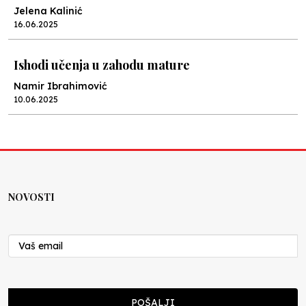
Jelena Kalinić
16.06.2025
Ishodi učenja u zahodu mature
Namir Ibrahimović
10.06.2025
Kraj školske godine, fotofiniš
Anes Osmić
04.06.2025
NOVOSTI
Reformar’s Coming
Nenad Veličković
29.10.2024
Cuke i djeca
POŠALJI