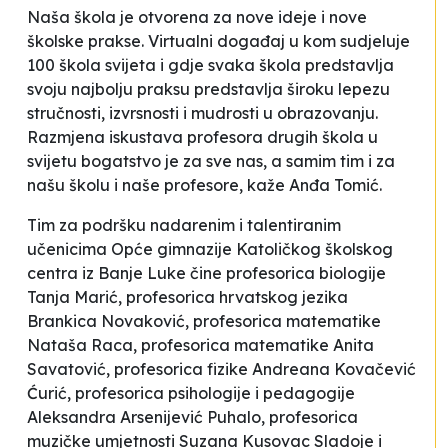
Naša škola je otvorena za nove ideje i nove
školske prakse. Virtualni događaj u kom sudjeluje
100 škola svijeta i gdje svaka škola predstavlja
svoju najbolju praksu predstavlja široku lepezu
stručnosti, izvrsnosti i mudrosti u obrazovanju.
Razmjena iskustava profesora drugih škola u
svijetu bogatstvo je za sve nas, a samim tim i za
našu školu i naše profesore
, kaže Anđa Tomić.
Tim za podršku nadarenim i talentiranim
učenicima Opće gimnazije Katoličkog školskog
centra iz Banje Luke čine profesorica biologije
Tanja Marić, profesorica hrvatskog jezika
Brankica Novaković, profesorica matematike
Nataša Raca, profesorica matematike Anita
Savatović, profesorica fizike Andreana Kovačević
Ćurić, profesorica psihologije i pedagogije
Aleksandra Arsenijević Puhalo, profesorica
muzičke umjetnosti Suzana Kusovac Sladoje i