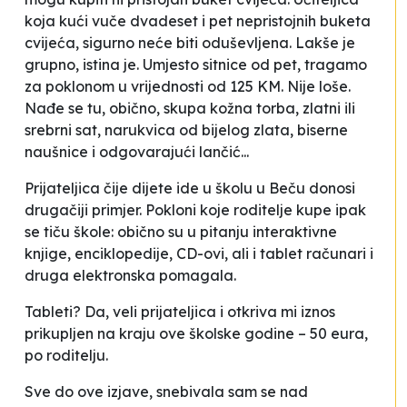
koja kući vuče dvadeset i pet nepristojnih buketa
cvijeća, sigurno neće biti oduševljena. Lakše je
grupno, istina je. Umjesto sitnice od pet, tragamo
za poklonom u vrijednosti od 125 KM. Nije loše.
Nađe se tu, obično, skupa kožna torba, zlatni ili
srebrni sat, narukvica od bijelog zlata, biserne
naušnice i odgovarajući lančić...
Prijateljica čije dijete ide u školu u Beču donosi
drugačiji primjer. Pokloni koje roditelje kupe ipak
se tiču škole: obično su u pitanju interaktivne
knjige, enciklopedije, CD-ovi, ali i tablet računari i
druga elektronska pomagala.
Tableti? Da, veli prijateljica i otkriva mi iznos
prikupljen na kraju ove školske godine – 50 eura,
po roditelju.
Sve do ove izjave, snebivala sam se nad