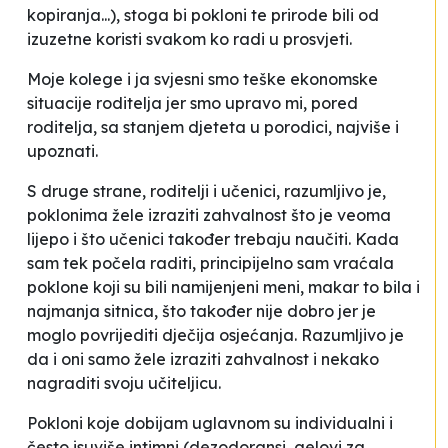
kopiranja...), stoga bi pokloni te prirode bili od
izuzetne koristi svakom ko radi u prosvjeti.
Moje kolege i ja svjesni smo teške ekonomske
situacije roditelja jer smo upravo mi, pored
roditelja, sa stanjem djeteta u porodici, najviše i
upoznati.
S druge strane, roditelji i učenici, razumljivo je,
poklonima žele izraziti zahvalnost što je veoma
lijepo i što učenici također trebaju naučiti. Kada
sam tek počela raditi, principijelno sam vraćala
poklone koji su bili namijenjeni meni, makar to bila i
najmanja sitnica, što također nije dobro jer je
moglo povrijediti dječija osjećanja. Razumljivo je
da i oni samo žele izraziti zahvalnost i nekako
nagraditi svoju učiteljicu.
Pokloni koje dobijam uglavnom su individualni i
često isuviše intimni (dezodoransi, gelovi za