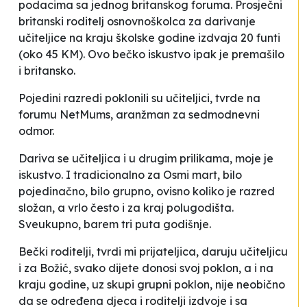
podacima sa jednog britanskog foruma. Prosječni
britanski roditelj osnovnoškolca za darivanje
učiteljice na kraju školske godine izdvaja 20 funti
(oko 45 KM). Ovo bečko iskustvo ipak je premašilo
i britansko.
Pojedini razredi poklonili su učiteljici, tvrde na
forumu NetMums, aranžman za sedmodnevni
odmor.
Dariva se učiteljica i u drugim prilikama, moje je
iskustvo. I tradicionalno za Osmi mart, bilo
pojedinačno, bilo grupno, ovisno koliko je razred
složan, a vrlo često i za kraj polugodišta.
Sveukupno, barem tri puta godišnje.
Bečki roditelji, tvrdi mi prijateljica, daruju učiteljicu
i za Božić, svako dijete donosi svoj poklon, a i na
kraju godine, uz skupi grupni poklon, nije neobično
da se određena djeca i roditelji izdvoje i sa