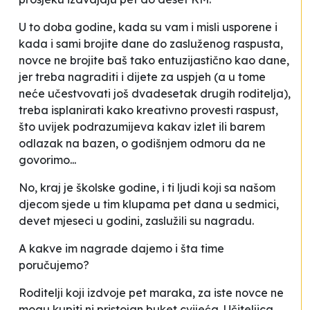
U to doba godine, kada su vam i misli usporene i
kada i sami brojite dane do zasluženog raspusta,
novce ne brojite baš tako entuzijastično kao dane,
jer treba nagraditi i dijete za uspjeh (a u tome
neće učestvovati još dvadesetak drugih roditelja),
treba isplanirati kako kreativno provesti raspust,
što uvijek podrazumijeva kakav izlet ili barem
odlazak na bazen, o godišnjem odmoru da ne
govorimo...
No, kraj je školske godine, i ti ljudi koji sa našom
djecom sjede u tim klupama pet dana u sedmici,
devet mjeseci u godini, zaslužili su nagradu.
A kakve im nagrade dajemo i šta time
poručujemo?
Roditelji koji izdvoje pet maraka, za iste novce ne
mogu kupiti ni pristojan buket cvijeća. Učiteljica