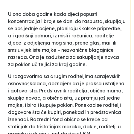
U ono doba godine kada djeci popusti
koncentracija i broje se dani do raspusta, skupljaju
se posljednje ocjene, planiraju školske pripredbe,
ali godišnji odmori, iz misli i računica, roditelje
djece iz odjeljenja mog sina, prene glas, mail ili
sms uvijek iste majke – nezvanične blagajnice
razreda. Ona je zadužena za sakupljanje novca
za poklon učiteljici za kraj godine.
U razgovorima sa drugim roditeljima sarajevskih
osnovnoškolaca, doznajem da je praksa ustaljena
i gotovo ista. Predstavnik roditelja, obično mama,
skuplja novac, a obično ista, uz pratnju još jedne
majke, i bira i kupuje poklon. Ponekad se roditelji
dogovore šta će kupiti, ponekad ih predstavnica
iznenadi. Razredni fond obično se kreće od
stotinjak do tristotinjak maraka, dakle, roditelji u
prosjeku izdvajaju pet do deset KM.