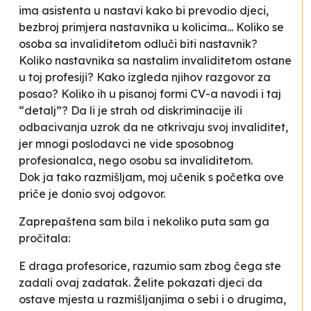
ima asistenta u nastavi kako bi
prevodio
djeci,
bezbroj primjera nastavnika u kolicima... Koliko se
osoba sa invaliditetom odluči biti nastavnik?
Koliko nastavnika sa nastalim invaliditetom ostane
u toj profesiji? Kako izgleda njihov razgovor za
posao? Koliko ih u pisanoj formi CV-a navodi i taj
“detalj”? Da li je strah od diskriminacije ili
odbacivanja uzrok da ne otkrivaju svoj invaliditet,
jer mnogi poslodavci ne vide sposobnog
profesionalca, nego osobu sa invaliditetom.
Dok ja tako razmišljam, moj učenik s početka ove
priče je donio svoj odgovor.
Zaprepaštena sam bila i nekoliko puta sam ga
pročitala:
E draga profesorice, razumio sam zbog čega ste
zadali ovaj zadatak. Želite pokazati djeci da
ostave mjesta u razmišljanjima o sebi i o drugima,