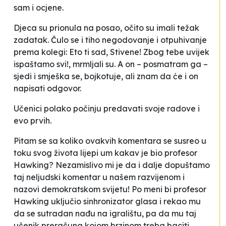
sam i ocjene.
Djeca su prionula na posao, očito su imali težak
zadatak. Čulo se i tiho negodovanje i otpuhivanje
prema kolegi:
Eto ti sad, Stivene! Zbog tebe uvijek
ispaštamo svi!,
mrmljali su. A on – posmatram ga –
sjedi i smješka se, bojkotuje, ali znam da će i on
napisati odgovor.
Učenici polako počinju predavati svoje radove i
evo prvih.
Pitam se sa koliko ovakvih komentara se susreo u
toku svog života lijepi um kakav je bio profesor
Hawking? Nezamislivo mi je da i dalje dopuštamo
taj neljudski komentar u našem razvijenom i
nazovi demokratskom svijetu! Po meni bi profesor
Hawking uključio sinhronizator glasa i rekao mu
da se sutradan nađu na igralištu, pa da mu taj
učenik preračuna kojom brzinom treba baciti