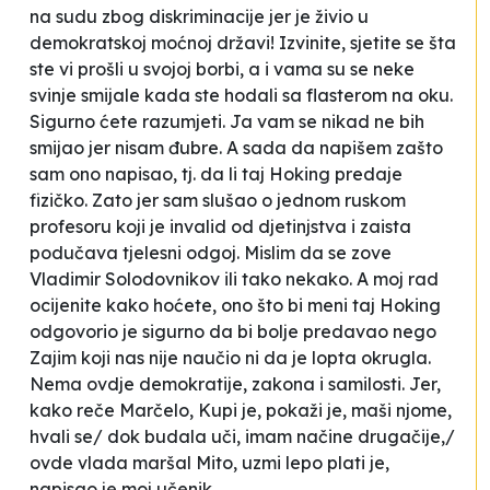
na sudu zbog diskriminacije jer je živio u
demokratskoj moćnoj državi! Izvinite, sjetite se šta
ste vi prošli u svojoj borbi, a i vama su se neke
svinje smijale kada ste hodali sa flasterom na oku.
Sigurno ćete razumjeti. Ja vam se nikad ne bih
smijao jer nisam đubre. A sada da napišem zašto
sam ono napisao, tj. da li taj Hoking predaje
fizičko. Zato jer sam slušao o jednom ruskom
profesoru koji je invalid od djetinjstva i zaista
podučava tjelesni odgoj. Mislim da se zove
Vladimir Solodovnikov ili tako nekako. A moj rad
ocijenite kako hoćete, ono što bi meni taj Hoking
odgovorio je sigurno da bi bolje predavao nego
Zajim koji nas nije naučio ni da je lopta okrugla.
Nema ovdje demokratije, zakona i samilosti. Jer,
kako reče Marčelo, Kupi je, pokaži je, maši njome,
hvali se/ dok budala uči, imam načine drugačije,/
ovde vlada maršal Mito, uzmi lepo plati je
,
napisao je moj učenik.