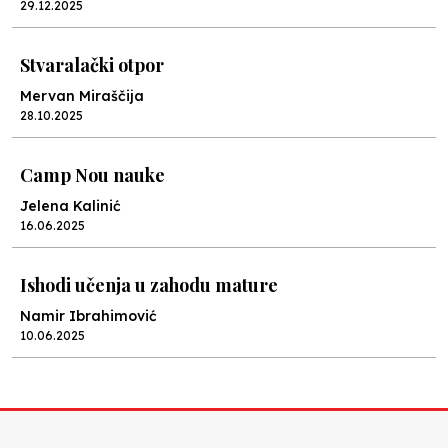
29.12.2025
Stvaralački otpor
Mervan Miraščija
28.10.2025
Camp Nou nauke
Jelena Kalinić
16.06.2025
Ishodi učenja u zahodu mature
Namir Ibrahimović
10.06.2025
Kraj školske godine, fotofiniš
Anes Osmić
04.06.2025