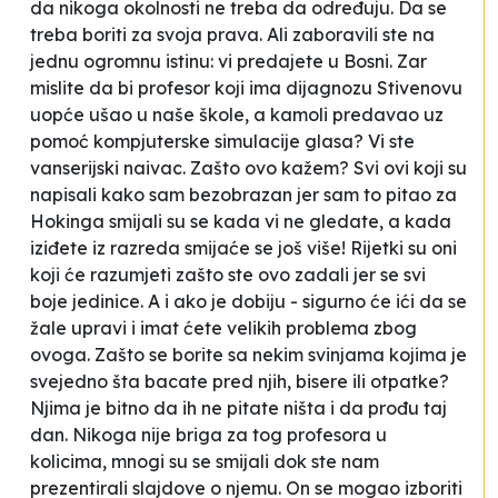
da nikoga okolnosti ne treba da određuju. Da se
treba boriti za svoja prava. Ali zaboravili ste na
jednu ogromnu istinu: vi predajete u Bosni. Zar
mislite da bi profesor koji ima dijagnozu Stivenovu
uopće ušao u naše škole, a kamoli predavao uz
pomoć kompjuterske simulacije glasa? Vi ste
vanserijski naivac. Zašto ovo kažem? Svi ovi koji su
napisali kako sam bezobrazan jer sam to pitao za
Hokinga smijali su se kada vi ne gledate, a kada
iziđete iz razreda smijaće se još više! Rijetki su oni
koji će razumjeti zašto ste ovo zadali jer se svi
boje jedinice. A i ako je dobiju - sigurno će ići da se
žale upravi i imat ćete velikih problema zbog
ovoga. Zašto se borite sa nekim svinjama kojima je
svejedno šta bacate pred njih, bisere ili otpatke?
Njima je bitno da ih ne pitate ništa i da prođu taj
dan. Nikoga nije briga za tog profesora u
kolicima, mnogi su se smijali dok ste nam
prezentirali slajdove o njemu. On se mogao izboriti