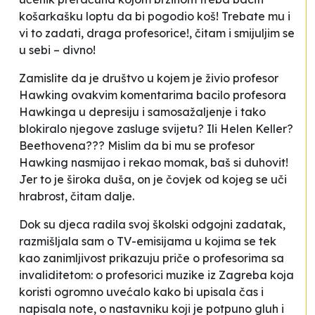
košarkašku loptu da bi pogodio koš! Trebate mu i
vi to zadati, draga profesorice!
, čitam i smijuljim se
u sebi – divno!
Zamislite da je društvo u kojem je živio profesor
Hawking ovakvim komentarima bacilo profesora
Hawkinga u depresiju i samosažaljenje i tako
blokiralo njegove zasluge svijetu? Ili Helen Keller?
Beethovena??? Mislim da bi mu se profesor
Hawking nasmijao i rekao momak, baš si duhovit!
Jer to je široka duša, on je čovjek od kojeg se uči
hrabrost,
čitam dalje
.
Dok su djeca radila svoj školski odgojni zadatak,
razmišljala sam o TV-emisijama u kojima se tek
kao zanimljivost prikazuju priče o profesorima sa
invaliditetom: o profesorici muzike iz Zagreba koja
koristi ogromno uvećalo kako bi upisala čas i
napisala note, o nastavniku koji je potpuno gluh i