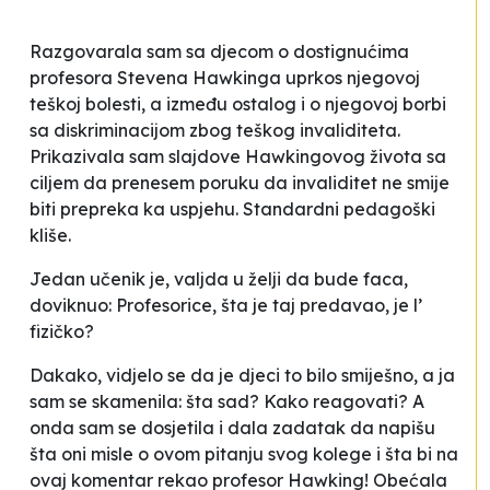
Razgovarala sam sa djecom o dostignućima
profesora Stevena Hawkinga uprkos njegovoj
teškoj bolesti, a između ostalog i o njegovoj borbi
sa diskriminacijom zbog teškog invaliditeta.
Prikazivala sam slajdove Hawkingovog života sa
ciljem da prenesem poruku da invaliditet ne smije
biti prepreka ka uspjehu. Standardni pedagoški
kliše.
Jedan učenik je, valjda u želji da bude
faca
,
doviknuo:
Profesorice, šta je taj predavao, je l’
fizičko?
Dakako, vidjelo se da je djeci to bilo smiješno, a ja
sam se
skamenila
: šta sad? Kako reagovati? A
onda sam se dosjetila i dala zadatak da napišu
šta oni misle o ovom pitanju svog kolege i šta bi na
ovaj komentar rekao profesor Hawking! Obećala