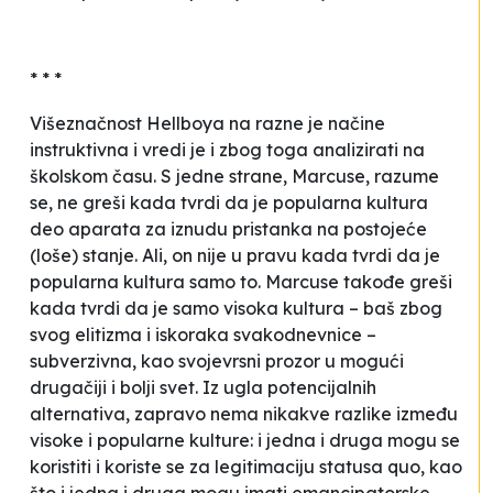
* * *
Višeznačnost
Hellboya
na razne je načine
instruktivna i vredi je i zbog toga analizirati na
školskom času. S jedne strane, Marcuse, razume
se, ne greši kada tvrdi da je popularna kultura
deo aparata za iznudu pristanka na postojeće
(loše) stanje. Ali, on nije u pravu kada tvrdi da je
popularna kultura samo to. Marcuse takođe greši
kada tvrdi da je samo visoka kultura – baš zbog
svog elitizma i iskoraka svakodnevnice –
subverzivna, kao svojevrsni prozor u mogući
drugačiji i bolji svet. Iz ugla potencijalnih
alternativa, zapravo nema nikakve razlike između
visoke i popularne kulture: i jedna i druga mogu se
koristiti i koriste se za legitimaciju
statusa quo
, kao