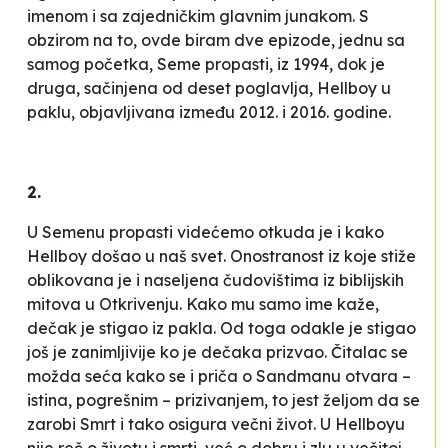
imenom i sa zajedničkim glavnim junakom. S
obzirom na to, ovde biram dve epizode, jednu sa
samog početka,
Seme propasti
, iz 1994, dok je
druga, sačinjena od deset poglavlja,
Hellboy u
paklu
, objavljivana između 2012. i 2016. godine.
2.
U
Semenu propasti
videćemo otkuda je i kako
Hellboy došao u
naš
svet. Onostranost iz koje stiže
oblikovana je i naseljena čudovištima iz biblijskih
mitova u
Otkrivenju
. Kako mu samo ime kaže,
dečak je stigao iz pakla. Od toga odakle je stigao
još je zanimljivije ko je dečaka prizvao. Čitalac se
možda seća kako se i priča o Sandmanu otvara –
istina, pogrešnim – prizivanjem, to jest željom da se
zarobi Smrt i tako osigura večni život. U
Hellboyu