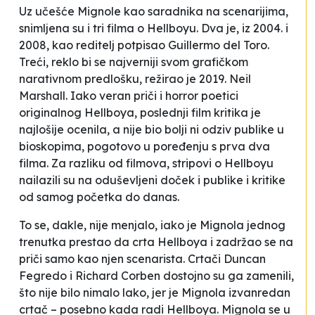
Uz učešće Mignole kao saradnika na scenarijima,
snimljena su i tri filma o Hellboyu. Dva je, iz 2004. i
2008, kao reditelj potpisao Guillermo del Toro.
Treći, reklo bi se najverniji svom grafičkom
narativnom predlošku, režirao je 2019. Neil
Marshall. Iako veran priči i
horror
poetici
originalnog
Hellboya
, poslednji film kritika je
najlošije ocenila, a nije bio bolji ni odziv publike u
bioskopima, pogotovo u poređenju s prva dva
filma. Za razliku od filmova, stripovi o Hellboyu
nailazili su na oduševljeni doček i publike i kritike
od samog početka do danas.
To se, dakle, nije menjalo, iako je Mignola jednog
trenutka prestao da crta
Hellboya
i zadržao se na
priči samo kao njen scenarista. Crtači Duncan
Fegredo i Richard Corben dostojno su ga zamenili,
što nije bilo nimalo lako, jer je Mignola izvanredan
crtač – posebno kada radi
Hellboya
. Mignola se u