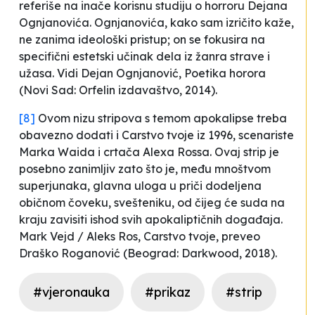
referiše na inače korisnu studiju o
horroru
Dejana
Ognjanovića. Ognjanovića, kako sam izričito kaže,
ne zanima ideološki pristup; on se fokusira na
specifični estetski učinak dela iz žanra strave i
užasa. Vidi Dejan Ognjanović,
Poetika horora
(Novi Sad: Orfelin izdavaštvo, 2014).
[8]
Ovom nizu stripova s temom apokalipse treba
obavezno dodati i
Carstvo tvoje
iz 1996, scenariste
Marka Waida i crtača Alexa Rossa. Ovaj strip je
posebno zanimljiv zato što je, među mnoštvom
superjunaka, glavna uloga u priči dodeljena
običnom čoveku, svešteniku, od čijeg će suda na
kraju zavisiti ishod svih apokaliptičnih događaja.
Mark Vejd / Aleks Ros,
Carstvo tvoje
, preveo
Draško Roganović (Beograd: Darkwood, 2018).
#vjeronauka
#prikaz
#strip