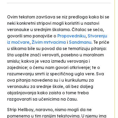
Ovim tekstom završava se niz predloga kako bi se
neki konkretni stripovi mogli koristiti u nastavi
veronauke u srednjim školama. Čitalac se seća,
govorili smo ponajviše o
Propovedniku
,
Stvorenju
iz močvare
,
Živim mrtvacima
i
Sandmanu
. Te priče
u slikama bile su povod da se tematizuju pitanja:
šta uopšte znači verovati, posebno u moralnom
smislu; kakva je veza između verovanja i
zajednice; o čemu nam govori otkrivenje; te o
razumevanju smrti iz specifičnog ugla vere. Sva
ova pitanja navedena su i u kurikulumu za
veronauku za srednje škole, ali bez daljeg
objašnjavanja kako zaista o tome treba
razgovarati sa učenicima na času.
Strip
Hellboy
, naravno, nismo mogli da ne
pomenemo u tim ranijim tekstovima. U njemu ima