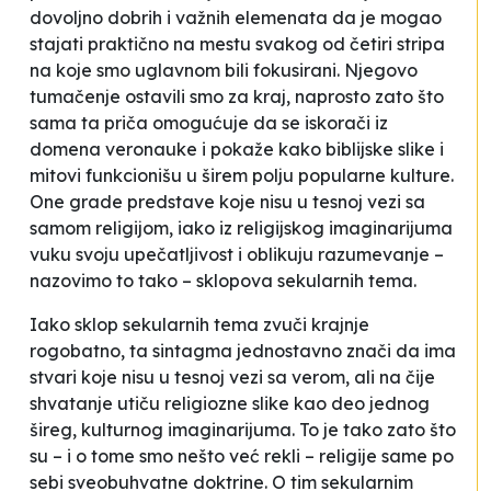
dovoljno dobrih i važnih elemenata da je mogao
stajati praktično na mestu svakog od četiri stripa
na koje smo uglavnom bili fokusirani. Njegovo
tumačenje ostavili smo za kraj, naprosto zato što
sama ta priča omogućuje da se iskorači iz
domena veronauke i pokaže kako biblijske slike i
mitovi funkcionišu u širem polju popularne kulture.
One grade predstave koje nisu u tesnoj vezi sa
samom religijom, iako iz religijskog imaginarijuma
vuku svoju upečatljivost i oblikuju razumevanje –
nazovimo to tako – sklopova sekularnih tema.
Iako
sklop sekularnih tema
zvuči krajnje
rogobatno, ta sintagma jednostavno znači da ima
stvari koje nisu u tesnoj vezi sa verom, ali na čije
shvatanje utiču religiozne slike kao deo jednog
šireg, kulturnog imaginarijuma. To je tako zato što
su – i o tome smo nešto već rekli – religije same po
sebi sveobuhvatne doktrine. O tim sekularnim