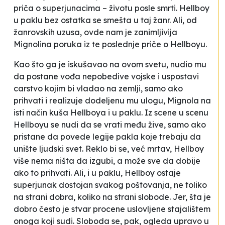
priča o superjunacima – životu posle smrti.
Hellboy
u paklu
bez ostatka se smešta u taj žanr. Ali, od
žanrovskih uzusa, ovde nam je zanimljivija
Mignolina poruka iz te poslednje priče o Hellboyu.
Kao što ga je iskušavao na ovom svetu, nudio mu
da postane vođa nepobedive vojske i uspostavi
carstvo kojim bi vladao na zemlji, samo ako
prihvati i realizuje dodeljenu mu ulogu, Mignola na
isti način kuša Hellboya i u paklu. Iz scene u scenu
Hellboyu se nudi da se vrati među žive, samo ako
pristane da povede legije pakla koje trebaju da
unište ljudski svet. Reklo bi se, već mrtav, Hellboy
više nema ništa da izgubi, a može sve da dobije
ako to prihvati. Ali, i u paklu, Hellboy ostaje
superjunak dostojan svakog poštovanja, ne toliko
na strani dobra, koliko na strani slobode. Jer, šta je
dobro često je stvar procene uslovljene stajalištem
onoga koji sudi. Sloboda se, pak, ogleda upravo u