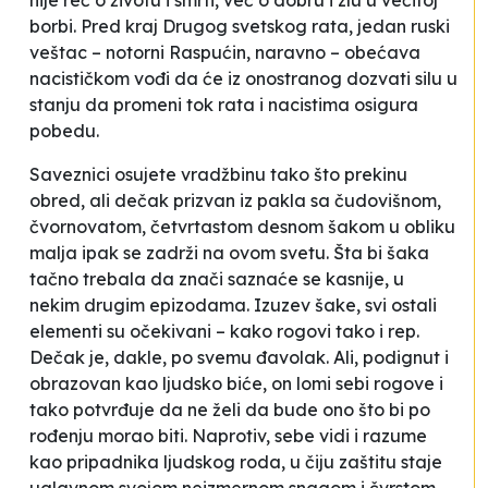
nije reč o životu i smrti, već o dobru i zlu u večitoj
borbi. Pred kraj Drugog svetskog rata, jedan ruski
veštac – notorni Raspućin, naravno – obećava
nacističkom vođi da će iz onostranog dozvati silu u
stanju da promeni tok rata i nacistima osigura
pobedu.
Saveznici osujete vradžbinu tako što prekinu
obred, ali dečak prizvan iz pakla sa čudovišnom,
čvornovatom, četvrtastom desnom šakom u obliku
malja ipak se zadrži na ovom svetu. Šta bi šaka
tačno trebala da znači saznaće se kasnije, u
nekim drugim epizodama. Izuzev šake, svi ostali
elementi su očekivani – kako rogovi tako i rep.
Dečak je, dakle, po svemu đavolak. Ali, podignut i
obrazovan kao ljudsko biće, on lomi sebi rogove i
tako potvrđuje da ne želi da bude ono što bi po
rođenju morao biti. Naprotiv, sebe vidi i razume
kao pripadnika ljudskog roda, u čiju zaštitu staje