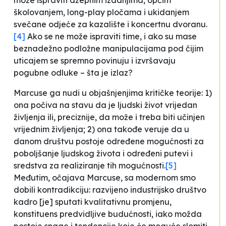
može ispraviti
džepnim izdanjima, općim
školovanjem, long-play pločama i ukidanjem
svečane odjeće za kazalište i koncertnu dvoranu
.
[4]
Ako se ne može ispraviti time, i ako su mase
beznadežno podložne manipulacijama pod čijim
uticajem se spremno povinuju i izvršavaju
pogubne odluke – šta je izlaz?
Marcuse ga nudi u objašnjenjima kritičke teorije: 1)
ona počiva na stavu da je
ljudski život vrijedan
življenja ili, preciznije, da može i treba biti učinjen
vrijednim življenja
; 2) ona takođe veruje da
u
danom društvu postoje određene mogućnosti za
poboljšanje ljudskog života i određeni putevi i
sredstva za realiziranje tih mogućnosti
.
[5]
Međutim, očajava Marcuse, sa modernom smo
dobili kontradikciju:
razvijeno industrijsko društvo
kadro
[je]
sputati kvalitativnu promjenu,
konstituens predvidljive budućnosti
, iako možda