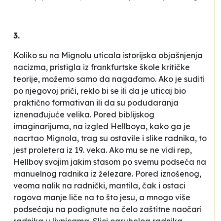
3.
Koliko su na Mignolu uticala istorijska objašnjenja
nacizma, pristigla iz frankfurtske škole kritičke
teorije, možemo samo da nagađamo. Ako je suditi
po njegovoj priči, reklo bi se ili da je uticaj bio
praktično formativan ili da su podudaranja
iznenađujuće velika. Pored biblijskog
imaginarijuma, na izgled Hellboya, kako ga je
nacrtao Mignola, trag su ostavile i slike radnika, to
jest proletera iz 19. veka. Ako mu se ne vidi rep,
Hellboy svojim jakim stasom po svemu podseća na
manuelnog radnika iz železare. Pored iznošenog,
veoma nalik na radnički, mantila, čak i ostaci
rogova manje liče na to što jesu, a mnogo više
podsećaju na podignute na čelo zaštitne naočari