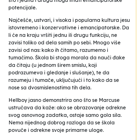
što i jedna i druga mogu imati emancipatorske
potencijale.
Najčešće, ustvari, i visoka i popularna kultura jesu
istovremeno i konzervativne i emancipatorske. Da
li će na kraju vršiti jednu ili drugu funkciju, ne
zavisi toliko od dela samih po sebi. Mnogo više
zavisi od nas: kako ih čitamo, razumemo i
tumačimo. Škola bi stoga morala da nauči đake
da čitaju (u jednom širem smislu, koji
podrazumeva i gledanje i slušanje), te da
razumeju i tumače, uključujući i to kako da se
nose sa dvosmislenostima tih dela.
Hellboy
jasno demonstrira ono što se Marcuse
ustručava da kaže: ako se obrazovanje odrekne
svog osnovnog zadatka, ostaje samo gola sila.
Nema nijednog dobrog razloga da se škola
povuče i odrekne svoje primarne uloge.