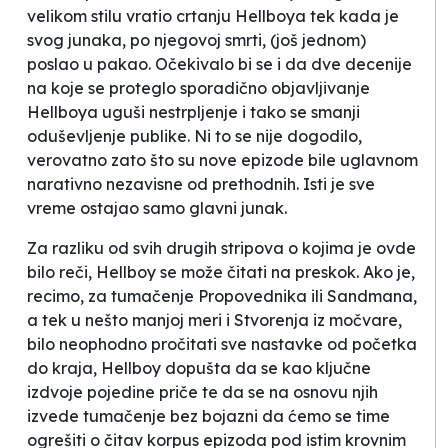
velikom stilu vratio crtanju
Hellboya
tek kada je
svog junaka, po njegovoj smrti, (još jednom)
poslao u pakao. Očekivalo bi se i da dve decenije
na koje se proteglo sporadično objavljivanje
Hellboya
uguši nestrpljenje i tako se smanji
oduševljenje publike. Ni to se nije dogodilo,
verovatno zato što su nove epizode bile uglavnom
narativno nezavisne od prethodnih. Isti je sve
vreme ostajao samo glavni junak.
Za razliku od svih drugih stripova o kojima je ovde
bilo reči,
Hellboy
se može čitati na preskok. Ako je,
recimo, za tumačenje
Propovednika
ili
Sandmana
,
a tek u nešto manjoj meri i
Stvorenja iz močvare
,
bilo neophodno pročitati sve nastavke od početka
do kraja,
Hellboy
dopušta da se kao ključne
izdvoje pojedine priče te da se na osnovu njih
izvede tumačenje bez bojazni da ćemo se time
ogrešiti o čitav korpus epizoda pod istim krovnim