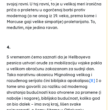
svojoj ravni. U toj ravni, to je u velikoj meri ironična
priča o
proleteru
u ogorčenoj borbi protiv
modernog (a ne onog iz 19. veka, prema kome i
Marcuse gaji velike simpatije)
proletarijata
. To,
međutim, nije jedina ravan.
4.
S vremenom ćemo saznati da je Hellboyeva
pesnica ustvari oruđe za mobilizaciju vojske pakla
u velikom obračunu zakazanom za sudnji dan.
Tako narativnu okosnicu Mignolinog velikog i
razuđenog serijala čini biblijska apokalipsa.
[8]
I o
tome smo govorili: za razliku od modernog
shvatanja budućnosti kao otvorene za promene (i
nabolje i nagore), biblijska budućnost, koliko god
on bio dalek – ima svoj kraj, lišen svake