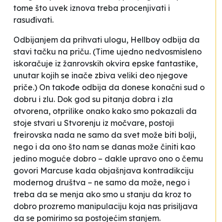
tome što uvek iznova treba procenjivati i
rasuđivati.
Odbijanjem da prihvati ulogu, Hellboy odbija da
stavi tačku na priču. (Time ujedno nedvosmisleno
iskoračuje iz žanrovskih okvira epske fantastike,
unutar kojih se inače zbiva veliki deo njegove
priče.) On takođe odbija da donese konačni sud o
dobru i zlu. Dok god su pitanja dobra i zla
otvorena, otprilike onako kako smo pokazali da
stoje stvari u
Stvorenju iz močvare
, postoji
freirovska nada ne samo da svet može biti bolji,
nego i da ono što nam se danas može činiti kao
jedino moguće dobro – dakle upravo ono o čemu
govori Marcuse kada objašnjava kontradikciju
modernog društva – ne samo da može, nego i
treba da se menja ako smo u stanju da
kroz
to
dobro prozremo manipulaciju koja nas prisiljava
da se pomirimo sa postojećim stanjem.