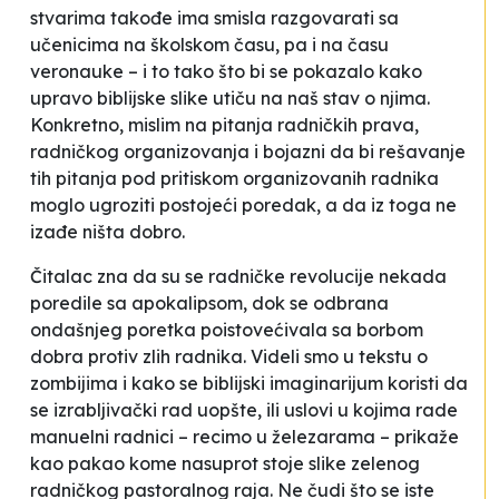
stvarima takođe ima smisla razgovarati sa
učenicima na školskom času, pa i na času
veronauke – i to tako što bi se pokazalo kako
upravo biblijske slike utiču na naš stav o njima.
Konkretno, mislim na pitanja radničkih prava,
radničkog organizovanja i bojazni da bi rešavanje
tih pitanja pod pritiskom organizovanih radnika
moglo ugroziti postojeći poredak, a da iz toga ne
izađe ništa dobro.
Čitalac zna da su se radničke revolucije nekada
poredile sa apokalipsom, dok se odbrana
ondašnjeg poretka poistovećivala sa borbom
dobra protiv zlih radnika. Videli smo u tekstu o
zombijima i kako se biblijski imaginarijum koristi da
se izrabljivački rad uopšte, ili uslovi u kojima rade
manuelni radnici – recimo u železarama – prikaže
kao pakao kome nasuprot stoje slike zelenog
radničkog pastoralnog raja. Ne čudi što se iste