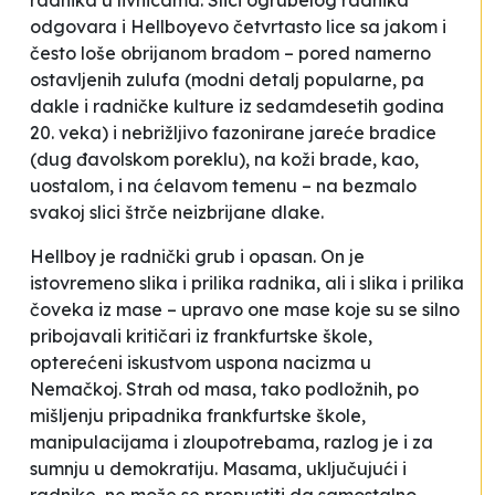
radnika u livnicama. Slici ogrubelog radnika
odgovara i Hellboyevo četvrtasto lice sa jakom i
često loše obrijanom bradom – pored namerno
ostavljenih zulufa (modni detalj popularne, pa
dakle i radničke kulture iz sedamdesetih godina
20. veka) i nebrižljivo fazonirane jareće bradice
(dug đavolskom poreklu), na koži brade, kao,
uostalom, i na ćelavom temenu – na bezmalo
svakoj slici štrče neizbrijane dlake.
Hellboy je radnički grub i opasan. On je
istovremeno slika i prilika radnika, ali i slika i prilika
čoveka iz mase – upravo one mase koje su se silno
pribojavali kritičari iz frankfurtske škole,
opterećeni iskustvom uspona nacizma u
Nemačkoj. Strah od masa, tako podložnih, po
mišljenju pripadnika frankfurtske škole,
manipulacijama i zloupotrebama, razlog je i za
sumnju u demokratiju. Masama, uključujući i