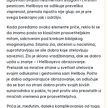
uglavnom svojom neizmernom snagom i čvrstom
pesnicom. Hellboya ne odlikuje prevelika
visprenost, premda nipošto nije glup: on je pre
svega beskrajno jak i izdržljiv.
Kada poređamo ovako elemente priče, reklo bi se
da imamo posla sa klasičnim prosvetiteljskim
mitom, sakrivenim pod krinkom biblijskog
imaginarijuma. Silama zla, oličenim u nacistima,
suprotstavljaju se sile dobra koje otelovljuju
saveznici. Zlo je sklono vradžbinama, dok se dobro
uzda u znanje – i Hellboyevo obrazovanje.
Prelazak sa mračne strane u svetlost oteloviće
svojim odlukama i gestovima sam Hellboy. Pošto
je dobio odgovarajuće obrazovanje, on odlučuje
da se bori na strani dobra protiv svojih bivših
sunarodnika iz pakla, to jest protiv sila preostalih iz
mračnih vremena pre prosvetiteljstva.
Priča je, međutim, daleko komplikovanija od toga.