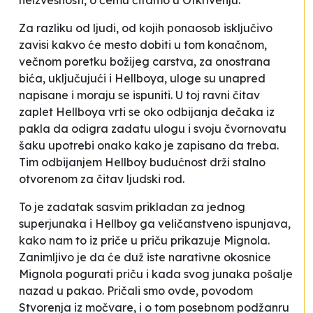
neizvesnosti, o čemu čitamo u
Otkrivenju
.
Za razliku od ljudi, od kojih ponaosob isključivo
zavisi kakvo će mesto dobiti u tom konačnom,
večnom poretku božijeg carstva, za onostrana
bića, uključujući i Hellboya, uloge su unapred
napisane i moraju se ispuniti. U toj ravni čitav
zaplet
Hellboya
vrti se oko odbijanja dečaka iz
pakla da odigra zadatu ulogu i svoju čvornovatu
šaku upotrebi onako kako je zapisano da treba.
Tim odbijanjem Hellboy budućnost drži stalno
otvorenom za čitav ljudski rod.
To je zadatak sasvim prikladan za jednog
superjunaka i Hellboy ga veličanstveno ispunjava,
kako nam to iz priče u priču prikazuje Mignola.
Zanimljivo je da će duž iste narativne okosnice
Mignola pogurati priču i kada svog junaka pošalje
nazad u pakao. Pričali smo ovde, povodom
Stvorenja iz močvare
, i o tom posebnom podžanru