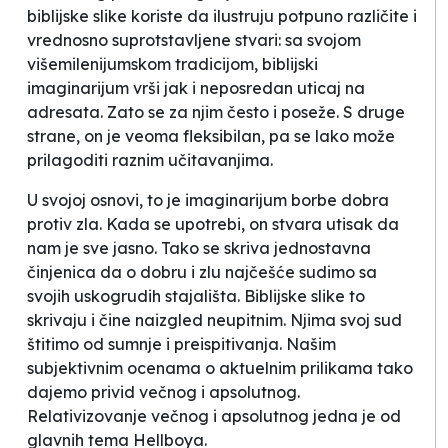
biblijske slike koriste da ilustruju potpuno različite i
vrednosno suprotstavljene stvari: sa svojom
višemilenijumskom tradicijom, biblijski
imaginarijum vrši jak i neposredan uticaj na
adresata. Zato se za njim često i poseže. S druge
strane, on je veoma fleksibilan, pa se lako može
prilagoditi raznim učitavanjima.
U svojoj osnovi, to je imaginarijum borbe dobra
protiv zla. Kada se upotrebi, on stvara utisak da
nam je sve jasno. Tako se skriva jednostavna
činjenica da o dobru i zlu najčešće sudimo sa
svojih uskogrudih stajališta. Biblijske slike to
skrivaju i čine naizgled neupitnim. Njima svoj sud
štitimo od sumnje i preispitivanja. Našim
subjektivnim ocenama o aktuelnim prilikama tako
dajemo privid večnog i apsolutnog.
Relativizovanje večnog i apsolutnog jedna je od
glavnih tema
Hellboya
.