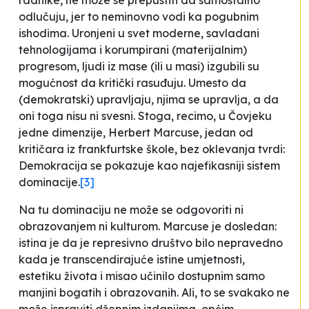
radnike, ne može se prepustiti da samostalno
odlučuju, jer to neminovno vodi ka pogubnim
ishodima. Uronjeni u svet moderne, savladani
tehnologijama i korumpirani (materijalnim)
progresom, ljudi iz mase (ili u masi) izgubili su
mogućnost da kritički rasuđuju. Umesto da
(demokratski) upravljaju, njima se upravlja, a da
oni toga nisu ni svesni. Stoga, recimo, u
Čovjeku
jedne dimenzije
, Herbert Marcuse, jedan od
kritičara iz frankfurtske škole, bez oklevanja tvrdi:
Demokracija se pokazuje kao najefikasniji sistem
dominacije
.
[3]
Na tu dominaciju ne može se odgovoriti ni
obrazovanjem ni kulturom. Marcuse je dosledan:
istina je da je represivno društvo bilo nepravedno
kada je
transcendirajuće istine umjetnosti,
estetiku života i misao
učinilo dostupnim
samo
manjini bogatih i obrazovanih
. Ali, to se svakako ne