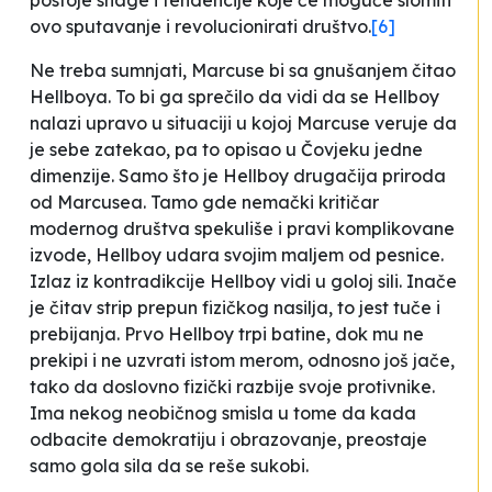
postoje snage i tendencije koje će moguće slomiti
ovo sputavanje i revolucionirati društvo
.
[6]
Ne treba sumnjati, Marcuse bi sa gnušanjem čitao
Hellboya
. To bi ga sprečilo da vidi da se Hellboy
nalazi upravo u situaciji u kojoj Marcuse veruje da
je sebe zatekao, pa to opisao u
Čovjeku jedne
dimenzije
. Samo što je Hellboy drugačija priroda
od Marcusea. Tamo gde nemački kritičar
modernog društva spekuliše i pravi komplikovane
izvode, Hellboy udara svojim maljem od pesnice.
Izlaz iz kontradikcije Hellboy vidi u goloj sili. Inače
je čitav strip prepun fizičkog nasilja, to jest tuče i
prebijanja. Prvo Hellboy trpi batine, dok mu ne
prekipi i ne uzvrati istom merom, odnosno još jače,
tako da doslovno fizički razbije svoje protivnike.
Ima nekog neobičnog smisla u tome da kada
odbacite demokratiju i obrazovanje, preostaje
samo gola sila da se reše sukobi.