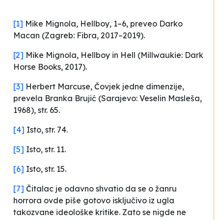
[1]
Mike Mignola,
Hellboy
, 1–6, preveo Darko
Macan (Zagreb: Fibra, 2017–2019).
[2]
Mike Mignola,
Hellboy in Hell
(Millwaukie: Dark
Horse Books, 2017).
[3]
Herbert Marcuse,
Čovjek jedne dimenzije
,
prevela Branka Brujić (Sarajevo: Veselin Masleša,
1968), str. 65.
[4]
Isto, str. 74.
[5]
Isto, str. 11.
[6]
Isto, str. 15.
[7]
Čitalac je odavno shvatio da se o žanru
horrora
ovde piše gotovo isključivo iz ugla
takozvane ideološke kritike. Zato se nigde ne