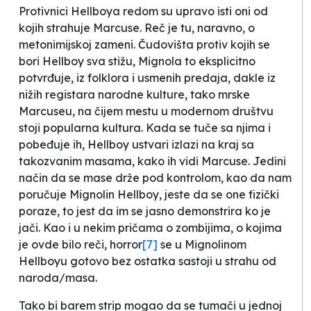
Protivnici Hellboya redom su upravo isti oni od
kojih strahuje Marcuse. Reč je tu, naravno, o
metonimijskoj zameni. Čudovišta protiv kojih se
bori Hellboy sva stižu, Mignola to eksplicitno
potvrđuje, iz folklora i usmenih predaja, dakle iz
nižih registara narodne kulture, tako mrske
Marcuseu, na čijem mestu u modernom društvu
stoji popularna kultura. Kada se tuče sa njima i
pobeđuje ih, Hellboy ustvari izlazi na kraj sa
takozvanim masama, kako ih vidi Marcuse. Jedini
način da se mase drže pod kontrolom, kao da nam
poručuje Mignolin
Hellboy
, jeste da se one fizički
poraze, to jest da im se jasno demonstrira ko je
jači. Kao i u nekim pričama o zombijima, o kojima
je ovde bilo reči,
horror
[7]
se u Mignolinom
Hellboyu
gotovo bez ostatka sastoji u strahu od
naroda/masa.
Tako bi barem strip mogao da se tumači u jednoj