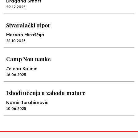
Dragana Smart
29.12.2025
Stvaralački otpor
Mervan Miraščija
28.10.2025
Camp Nou nauke
Jelena Kalinić
16.06.2025
Ishodi učenja u zahodu mature
Namir Ibrahimović
10.06.2025
Kraj školske godine, fotofiniš
Anes Osmić