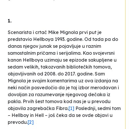
1.
Scenarista i crtač Mike Mignola prvi put je
predstavio Hellboya 1993. godine. Od tada pa do
danas njegov junak se pojavljuje u raznim
samostalnim pričama i serijalima. Kao svojevrsni
kanon
Hellboya
uzimaju se epizode sakupljene u
sedam velikih, takozvanih bibliotečkih tomova,
objavljivanih od 2008. do 2017. godine. Sam
Mignola je svojim komentarima uz ova izdanja na
neki način posvedočio da je taj izbor merodavan i
dovoljan za razumevanje njegovog dečaka iz
pakla. Prvih šest tomova kod nas je u prevodu
objavila zagrebačka Fibra.
[1]
Poslednji, sedmi tom
–
Hellboy in Hell
– još čeka da se ovde objavi u
prevodu.
[2]