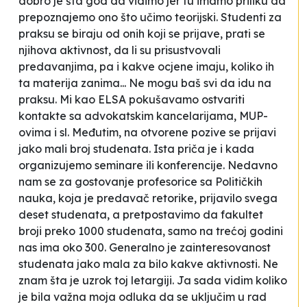
dobro je šta god da vidimo jer tu imamo priliku da
prepoznajemo ono što učimo teorijski. Studenti za
praksu se biraju od onih koji se prijave, prati se
njihova aktivnost, da li su prisustvovali
predavanjima, pa i kakve ocjene imaju, koliko ih
ta materija zanima... Ne mogu baš svi da idu na
praksu. Mi kao ELSA pokušavamo ostvariti
kontakte sa advokatskim kancelarijama, MUP-
ovima i sl. Međutim, na otvorene pozive se prijavi
jako mali broj studenata. Ista priča je i kada
organizujemo seminare ili konferencije. Nedavno
nam se za gostovanje profesorice sa Političkih
nauka, koja je predavač retorike, prijavilo svega
deset studenata, a pretpostavimo da fakultet
broji preko 1000 studenata, samo na trećoj godini
nas ima oko 300. Generalno je zainteresovanost
studenata jako mala za bilo kakve aktivnosti. Ne
znam šta je uzrok toj letargiji. Ja sada vidim koliko
je bila važna moja odluka da se uključim u rad