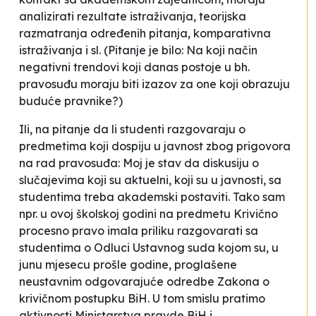
analizirati rezultate istraživanja, teorijska
razmatranja određenih pitanja, komparativna
istraživanja i sl
. (Pitanje je bilo: Na koji način
negativni
trendovi
koji danas postoje u bh.
pravosuđu moraju biti izazov za one koji obrazuju
buduće pravnike?)
Ili, na pitanje da li studenti razgovaraju o
predmetima koji dospiju u javnost zbog prigovora
na rad pravosuđa:
Moj je stav da diskusiju o
slučajevima koji su aktuelni, koji su u javnosti, sa
studentima treba akademski postaviti. Tako sam
npr. u ovoj školskoj godini na predmetu Krivično
procesno pravo imala priliku razgovarati sa
studentima o Odluci Ustavnog suda kojom su, u
junu mjesecu prošle godine, proglašene
neustavnim odgovarajuće odredbe Zakona o
krivičnom postupku BiH. U tom smislu pratimo
aktivnosti Ministarstva pravde BiH i