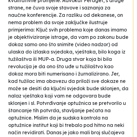
kvalitativne promjene. Advokat Feraget, s druge
strane, ne čuva svoje stavove i saznanja za
naučne konferencije. Za razliku od dekanese, on
nema problem da svoje zaključke ilustruje
primjerima:
Ključ svih problema koje danas imamo
je objektiviziranje istrage, da vam po zakonu bude
dokaz samo ono što snimite
(video nadzor)
od
ulaska do izlaska svjedoka, vještaka, bilo koga iz
tužilaštva ili MUP-a. Druga stvar koja bi bila
revolucija je da ono što uđe u tužilaštvo kao
dokaz mora biti numerisano i žurnalizirano. Jer,
kad tužilac ima obavezu da priloži sve dokaze ne
može se desiti da ključni svjedok bude sklonjen, da
nalaz vještaka koji vam ne odgovara bude
sklonjen i sl. Potvrđivanje optužnica se pretvorilo u
štancanje tih potvrda, stavljanje pečata na
optužnice. Mislim da je sudska kontrola na
optužnice institut koji bi trebalo pod hitno na neki
način revidirati. Danas je jako mali broj slučajeva