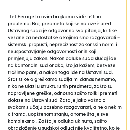
Ifet Feraget u ovim brojkama vidi suštinu
problema:
Broj predmeta koji se nalaze ispred
Ustavnog suda je odgovor na sva pitanja, kritike
vezane za nedostatke o kojima smo razgovarali –
sistemski propusti, nepreciznost zakonskih normi i
neuspostavljanje odgovornosti onih koji
primjenjuju zakon. Nakon odluke suda slučaj ide
na kantonalni sud onako, što ja kažem, bezveze
trošimo pare, a nakon toga ide na Ustavni sud.
Statistike o greškama sudija mi danas nemamo,
niko ne ulazi u strukturu tih predmeta, zašto su
napravljene greške, odnosno zašto toliki premeti
dolaze na Ustavni sud. Zato je jako važno o
svakom slučaju posebno razgovarati, a ne o nekim
ciframa, uopštenom stanju, o tome šta je sve
kompleksno... Zašto je odluka ukinuta, zašto
obrazloženje u sudskoj odluci nije kvalitetno, ko je