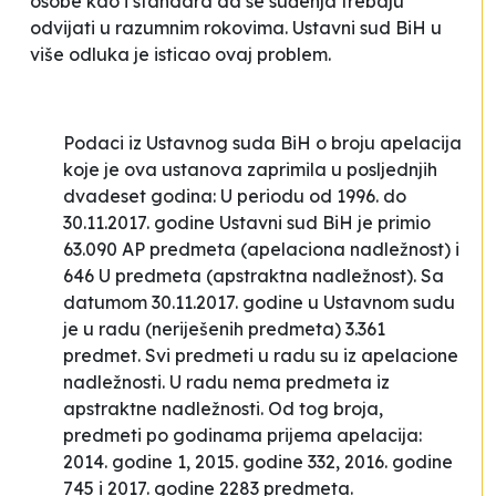
osobe kao i standard da se suđenja trebaju
odvijati u razumnim rokovima. Ustavni sud BiH u
više odluka je isticao ovaj problem
.
Podaci iz Ustavnog suda BiH o broju apelacija
koje je ova ustanova zaprimila u posljednjih
dvadeset godina:
U periodu od 1996. do
30.11.2017. godine Ustavni sud BiH je primio
63.090 AP predmeta
(apelaciona nadležnost)
i
646 U predmeta
(apstraktna nadležnost).
Sa
datumom 30.11.2017. godine u Ustavnom sudu
je u radu
(neriješenih predmeta)
3.361
predmet.
Svi predmeti u radu su iz apelacione
nadležnosti. U radu nema predmeta iz
apstraktne nadležnosti.
Od tog broja,
predmeti po godinama prijema apelacija:
2014. godine 1,
2015. godine 332, 2016. godine
745 i 2017. godine 2283 predmeta
.