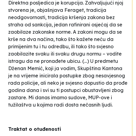
Direktna posljedica je
korupcija.
Zahvaljujući njoj
stvorena je, objašnjava Feraget,
tradicija
neodgovornosti, tradicija kršenja zakona bez
straha od sankcija, jedan rafinirani osjećaj da se
zaobilaze zakonske norme. A zakoni mogu da se
krše na dva načina, tako što kažete neću da
primijenim tu i tu odredbu, ili tako što svjesno
zaobilazite svaku ili svaku drugu normu – vodite
istragu da ne pronađete ubicu.
(…)
U predmetu
Dženan Memić, koji ja vodim, Skupština Kantona
je na vrijeme inicirala postupke zbog nesavjesnog
rada policije, ali neko je svjesno dopustio da prođe
godina dana i svi su ti postupci obustavljeni zbog
zastare. Mi danas imamo sudove, MUP-ove i
tužilaštva u kojima radi dosta nečasnih ljudi.
Traktat o otuđenosti