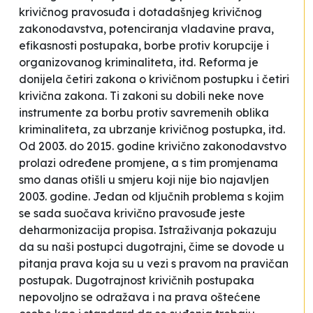
krivičnog pravosuđa i dotadašnjeg krivičnog
zakonodavstva, potenciranja vladavine prava,
efikasnosti postupaka, borbe protiv korupcije i
organizovanog kriminaliteta, itd.
Reforma je
donijela četiri zakona o krivičnom postupku i četiri
krivična zakona. Ti zakoni su dobili neke nove
instrumente za borbu protiv savremenih oblika
kriminaliteta, za ubrzanje krivičnog postupka, itd.
Od 2003. do 2015. godine krivično zakonodavstvo
prolazi određene promjene, a s tim promjenama
smo danas otišli u smjeru koji nije bio najavljen
2003. godine. Jedan od ključnih problema s kojim
se sada suočava krivično pravosuđe jeste
deharmonizacija propisa
.
Istraživanja pokazuju
da su naši postupci dugotrajni, čime se dovode u
pitanja prava koja su u vezi s pravom na pravičan
postupak. Dugotrajnost krivičnih postupaka
nepovoljno se odražava i na prava oštećene