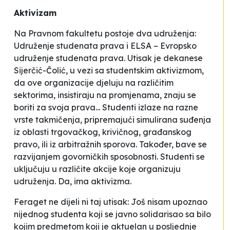
Aktivizam
Na Pravnom fakultetu postoje dva udruženja
:
Udruženje studenata prava
i
ELSA – Evropsko
udruženje studenata prava.
Utisak je dekanese
Sijerčić-Čolić, u vezi sa studentskim aktivizmom,
da ove organizacije
djeluju na različitim
sektorima, insistiraju na promjenama, znaju se
boriti za svoja prava... Studenti izlaze na razne
vrste takmičenja, pripremajući simulirana suđenja
iz oblasti trgovačkog, krivičnog, građanskog
pravo, ili iz arbitražnih sporova. Također, bave se
razvijanjem govorničkih sposobnosti. Studenti se
uključuju u različite akcije koje organizuju
udruženja. Da, ima aktivizma
.
Feraget ne dijeli ni taj utisak:
Još nisam upoznao
nijednog studenta koji se javno solidarisao sa bilo
kojim predmetom koji je aktuelan u posljednje