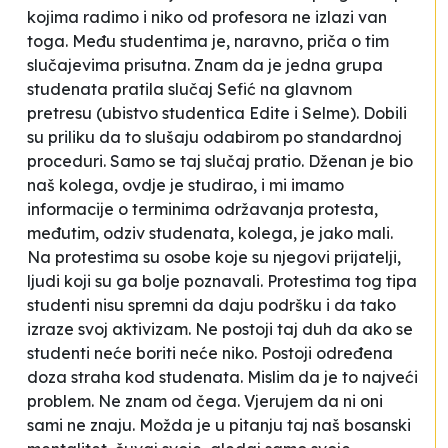
kojima radimo i niko od profesora ne izlazi van
toga. Među studentima je, naravno, priča o tim
slučajevima prisutna. Znam da je jedna grupa
studenata pratila slučaj Sefić na glavnom
pretresu
(ubistvo studentica Edite i Selme)
. Dobili
su priliku da to slušaju odabirom po standardnoj
proceduri. Samo se taj slučaj pratio. Dženan je bio
naš kolega, ovdje je studirao, i mi imamo
informacije o terminima održavanja protesta,
međutim, odziv studenata, kolega, je jako mali.
Na protestima su osobe koje su njegovi prijatelji,
ljudi koji su ga bolje poznavali. Protestima tog tipa
studenti nisu spremni da daju podršku i da tako
izraze svoj aktivizam. Ne postoji taj duh da ako se
studenti neće boriti neće niko. Postoji određena
doza straha kod studenata. Mislim da je to najveći
problem. Ne znam od čega. Vjerujem da ni oni
sami ne znaju. Možda je u pitanju taj naš bosanski