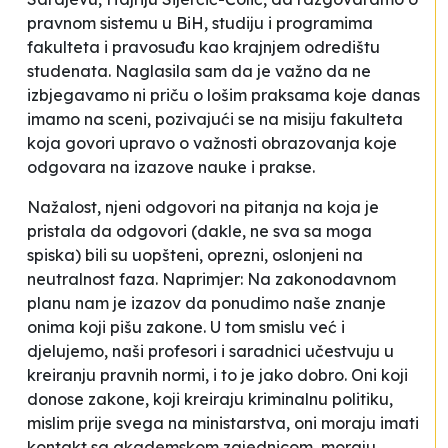
pravnom sistemu u BiH, studiju i programima
fakulteta i pravosuđu kao krajnjem odredištu
studenata. Naglasila sam da je važno da ne
izbjegavamo ni priču o lošim praksama koje danas
imamo
na sceni
, pozivajući se na misiju fakulteta
koja govori upravo o važnosti obrazovanja koje
odgovara na izazove nauke i prakse.
Nažalost, njeni odgovori na pitanja na koja je
pristala da odgovori (dakle, ne sva sa moga
spiska) bili su uopšteni, oprezni, oslonjeni na
neutralnost faza. Naprimjer:
Na zakonodavnom
planu nam je izazov da ponudimo naše znanje
onima koji pišu zakone. U tom smislu već i
djelujemo, naši profesori i saradnici učestvuju u
kreiranju pravnih normi, i to je jako dobro. Oni koji
donose zakone, koji kreiraju kriminalnu politiku,
mislim prije svega na ministarstva, oni moraju imati
kontakt sa akademskom zajednicom, moraju