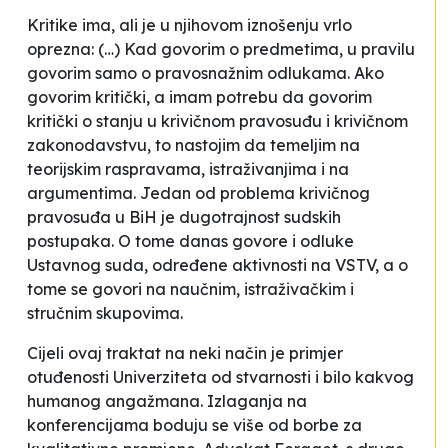
Kritike ima, ali je u njihovom iznošenju vrlo
oprezna: (…)
Kad govorim o predmetima, u pravilu
govorim samo o pravosnažnim odlukama. Ako
govorim kritički, a imam potrebu da govorim
kritički o stanju u krivičnom pravosuđu i krivičnom
zakonodavstvu, to nastojim da temeljim na
teorijskim raspravama, istraživanjima i na
argumentima. Jedan od problema krivičnog
pravosuđa u BiH je dugotrajnost sudskih
postupaka. O tome danas govore i odluke
Ustavnog suda, određene aktivnosti na VSTV, a o
tome se govori na naučnim, istraživačkim i
stručnim skupovima.
Cijeli ovaj traktat na neki način je primjer
otuđenosti Univerziteta od stvarnosti i bilo kakvog
humanog angažmana. Izlaganja na
konferencijama boduju se više od borbe za