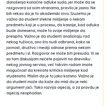
donošenja konačne odluke suda, jer može da se
razgovara sa svim stranama, pravilo je jasno. Ne
bih rekao da je to akademski nivo. Izuzetno je
važno da student stekne mišljenje o nekom
predmetu koji je u procesu, da kasnije, kad odluka
bude donesena, može to svoje mišljenje da
preispita. Važno je da studenti analiziraju rad
nekog tužioca, ono što nudi odbrana, kako se
javnost, društvo i mediji odnose prema nekom
predmetu i sl. Razgovor ne može biti presuda. Vi se
sa tom diskusijom nećete pojaviti na dnevniku
nekog javnog servisa, već takvim radom imate
mogućnost da kreirate kritičko mišljenje kod
studenata. Mislim da je to jako korisno. Važno je
da student može da kaže da misli da je neki
argument jači. Tako razvija osjećaj, a za pravdu je
osjećaj neophodan
.