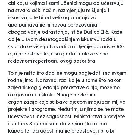
oblika, u kojima i sami učenici mogu da učestvuju
na stvaralački način, razmjenjuju mišljenja i
iskustva, bile bi od velikog značaja za
upotpunjavanje njihovog obrazovanja i
obogaćivanje odrastanja
, ističe Dušica Ilić. Kaže
da je u svom desetogodišnjem iskustvu rada u
školi đake više puta vodila u Dječije pozorište RS-
a, a predstave koje su gledali nalaze se na
redovnom repertoaru ovog pozorišta.
To nije ništa što đaci ne mogu pogledati i sa svojim
roditeljima. Naravno, razlika je u tome što nakon
zajedničkog gledanja predstave o njoj možemo
razgovarati u školi... Mnoge nevladine
organizacije koje se bave djecom imaju zanimljive
projekte i programe. Međutim, u njima se ne može
učestvovati bez saglasnosti Ministarstva prosvjete
i kulture. Sigurna sam da većina škola ima
kapacitet da ugosti manje predstave, i bilo bi