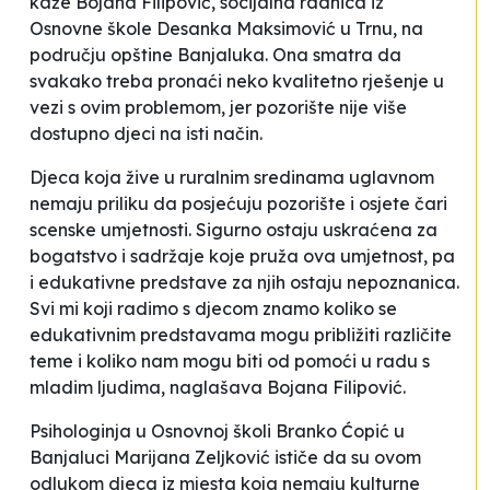
kaže Bojana Filipović, socijalna radnica iz
Osnovne škole
Desanka Maksimović
u Trnu, na
području opštine Banjaluka. Ona smatra da
svakako treba pronaći neko kvalitetno rješenje u
vezi s ovim problemom, jer pozorište nije više
dostupno djeci na isti način.
Djeca koja žive u ruralnim sredinama uglavnom
nemaju priliku da posjećuju pozorište i osjete čari
scenske umjetnosti. Sigurno ostaju uskraćena za
bogatstvo i sadržaje koje pruža ova umjetnost, pa
i edukativne predstave za njih ostaju nepoznanica.
Svi mi koji radimo s djecom znamo koliko se
edukativnim predstavama mogu približiti različite
teme i koliko nam mogu biti od pomoći u radu s
mladim ljudima
, naglašava Bojana Filipović.
Psihologinja u Osnovnoj školi
Branko Ćopić
u
Banjaluci Marijana Zeljković ističe da su ovom
odlukom djeca iz mjesta koja nemaju kulturne