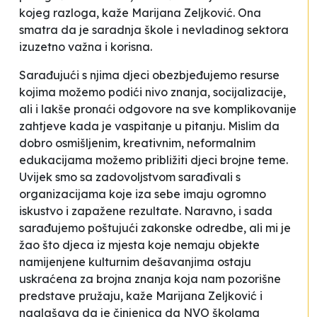
kojeg razloga
, kaže Marijana Zeljković. Ona
smatra da je saradnja škole i nevladinog sektora
izuzetno važna i korisna.
Sarađujući s njima djeci obezbjeđujemo resurse
kojima možemo podići nivo znanja, socijalizacije,
ali i lakše pronaći odgovore na sve komplikovanije
zahtjeve kada je vaspitanje u pitanju. Mislim da
dobro osmišljenim, kreativnim, neformalnim
edukacijama možemo približiti djeci brojne teme.
Uvijek smo sa zadovoljstvom sarađivali s
organizacijama koje iza sebe imaju ogromno
iskustvo i zapažene rezultate. Naravno, i sada
sarađujemo poštujući zakonske odredbe, ali mi je
žao što djeca iz mjesta koje nemaju objekte
namijenjene kulturnim dešavanjima ostaju
uskraćena za brojna znanja koja nam pozorišne
predstave pružaju
, kaže Marijana Zeljković i
naglašava da je činjenica da NVO školama