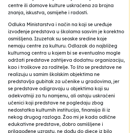
centre ili domove kulture uskraćena za brojna
znanja, iskustva, osmijehe i radosti.
Odluka Ministarstva i način na koji se uređuje
izvođenje predstava u školama sasvim je korektno
osmišljena. Izuzetak su seoske sredine koje
nemaju centre za kulturu. Odlazak do najbližeg
kulturnog centra u kojem bi se eventualno mogle
održati predstave zahtijeva dodatnu organizaciju,
kao i troškove za roditelje. To što se predstave ne
realizuju u samim školskim objektima ne
predstavlja gubitak za učenike u gradovima, jer
se predstave odigravaju u objektima koji su
adekvatniji za tu namjenu, ali ostaju uskraćeni
učenici koji predstave ne pogledaju zbog
nedostatka kulturnih institucija, finansija ili iz
nekog drugog razloga. Žao mi je kada odlične
edukativne predstave, dobro osmišljene i
prilagođene uzrastu, ne dođu do djece iz bilo