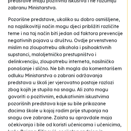
predstave imaju pozitivna iskustva i ne razumiju
zabranu Ministarstva.
Pozorišne predstave, ukoliko su dobro osmišljene,
na najslikovitiji način mogu djeci približiti različite
teme i na taj način biti jedan od faktora prevencije
negativnih pojava u društvu. Ovdje prvenstveno
mislim na zloupotrebu alkohola i psihoaktivnih
supstanci, maloljetničko prestupništvo i
delinkvenciju, zloupotrebu interneta, nasilničko
ponašanje i slično. Ne bih mogla da komentarišem
odluku Ministarstva o zabrani održavanja
predstava u školi jer vjerovatno postoje razlozi
zbog kojih je stupila na snagu. Ali zato mogu
govoriti o pozitivnim, edukativnim iskustvima
pozorišnih predstava koje su bile prikazane
đacima škole u kojoj radim prije stupanja na
snagu ove zabrane. Zaista su opravdale moja
očekivanja i bile od koristi učenicama i učenicima
,