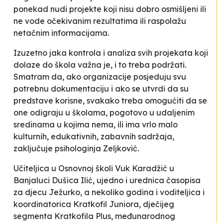
ponekad nudi projekte koji nisu dobro osmišljeni ili
ne vode očekivanim rezultatima ili raspolažu
netačnim informacijama.
Izuzetno jaka kontrola i analiza svih projekata koji
dolaze do škola važna je, i to treba podržati.
Smatram da, ako organizacije posjeduju svu
potrebnu dokumentaciju i ako se utvrdi da su
predstave korisne, svakako treba omogućiti da se
one odigraju u školama, pogotovo u udaljenim
sredinama u kojima nema, ili ima vrlo malo
kulturnih, edukativnih, zabavnih sadržaja
,
zaključuje psihologinja Zeljković.
Učiteljica u Osnovnoj školi
Vuk Karadžić
u
Banjaluci Dušica Ilić, ujedno i urednica časopisa
za djecu
Ježurko
, a nekoliko godina i voditeljica i
koordinatorica
Kratkofil Juniora
, dječijeg
segmenta
Kratkofila Plus
, međunarodnog