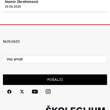
Namir Ibrahimović
10.06.2025
Kraj školske godine, fotofiniš
Anes Osmić
04.06.2025
NOVOSTI
Reformar’s Coming
Nenad Veličković
29.10.2024
Cuke i djeca
POŠALJI
Školegijum redakcija
06.12.2023
Francuski i može i ne može, ali turski može
svakako