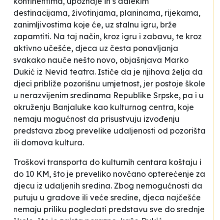
kontinentima, upoznaje ih s dalekim
destinacijama, životinjama, planinama, rijekama,
zanimljivostima koje će, uz stalnu igru, brže
zapamtiti. Na taj način, kroz igru i zabavu, te kroz
aktivno učešće, djeca uz česta ponavljanja
svakako nauče nešto novo
, objašnjava Marko
Dukić iz
Nevid teatra
. Ističe da je njihova želja da
djeci približe pozorišnu umjetnost, jer postoje škole
u nerazvijenim sredinama Republike Srpske, pa i u
okruženju Banjaluke kao kulturnog centra, koje
nemaju mogućnost da prisustvuju izvođenju
predstava zbog prevelike udaljenosti od pozorišta
ili domova kultura.
Troškovi transporta do kulturnih centara koštaju i
do 10 KM, što je preveliko novčano opterećenje za
djecu iz udaljenih sredina. Zbog nemogućnosti da
putuju u gradove ili veće sredine, djeca najčešće
nemaju priliku pogledati predstavu sve do srednje