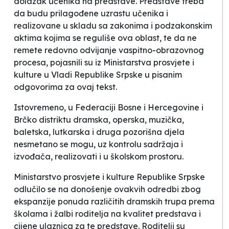
dolazak učenika na predstave. Predstave treba
da budu prilagođene uzrastu učenika i
realizovane u skladu sa zakonima i podzakonskim
aktima kojima se reguliše ova oblast, te da ne
remete redovno odvijanje vaspitno-obrazovnog
procesa
, pojasnili su iz Ministarstva prosvjete i
kulture u Vladi Republike Srpske u pisanim
odgovorima za ovaj tekst.
Istovremeno, u Federaciji Bosne i Hercegovine i
Brčko distriktu dramska, operska, muzička,
baletska, lutkarska i druga pozorišna djela
nesmetano se mogu, uz kontrolu sadržaja i
izvođača, realizovati i u školskom prostoru.
Ministarstvo prosvjete i kulture Republike Srpske
odlučilo se na donošenje ovakvih odredbi
zbog
ekspanzije ponuda različitih dramskih trupa prema
školama i žalbi roditelja na kvalitet predstava i
cijene ulaznica za te predstave. Roditelji su