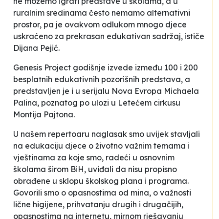
ne možemo igrati predstave u školama, a u
ruralnim sredinama često nemamo alternativni
prostor, pa je ovakvom odlukom mnogo djece
uskraćeno za prekrasan edukativan sadržaj,
ističe
Dijana Pejić.
Genesis Project
godišnje izvede između 100 i 200
besplatnih edukativnih pozorišnih predstava, a
predstavljen je i u serijalu
Nova Evropa
Michaela
Palina, poznatog po ulozi u
Letećem cirkusu
Montija Pajtona
.
U našem repertoaru naglasak smo uvijek stavljali
na edukaciju djece o životno važnim temama i
vještinama za koje smo, radeći u osnovnim
školama širom BiH, uviđali da nisu propisno
obrađene u sklopu školskog plana i programa.
Govorili smo o opasnostima od mina, o važnosti
lične higijene, prihvatanju drugih i drugačijih,
opasnostima na internetu, mirnom rješavanju