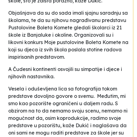
škole, što je zaista porazno
, kaže Dukić.
Objašnjava da su do sada imali sjajnu saradnju sa
školama, te da su njihovu nagrađivanu predstavu
Pustolovine Boleta Komete
gledali školarci iz 21
škole iz Banjaluke i okoline. Organizovali su i
likovni konkurs
Moje pustolovine Boleta Komete
na
koji su djeca iz svih škola poslala stotine radova
inspirisanih predstavom.
A
Čudesni kontinenti
osvojili su simpatije i djece i
njihovih nastavnika.
Vesela i oduševljena lica sa fotografija tokom
predstave dovoljno govore o svemu.
Međutim, mi
smo kao pozorište ograničeni u daljem radu. S
obzirom na to da nemamo svoju scenu, nemamo ni
mogućnost da, osim koprodukcije, radimo svoje
predstave u pozorištu
, kaže Dukić i naglašava da
oni sami ne mogu raditi predstave za škole jer su