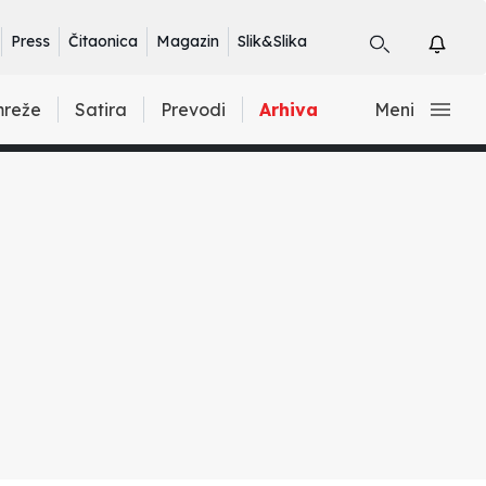
Press
Čitaonica
Magazin
Slik&Slika
mreže
Satira
Prevodi
Arhiva
Meni