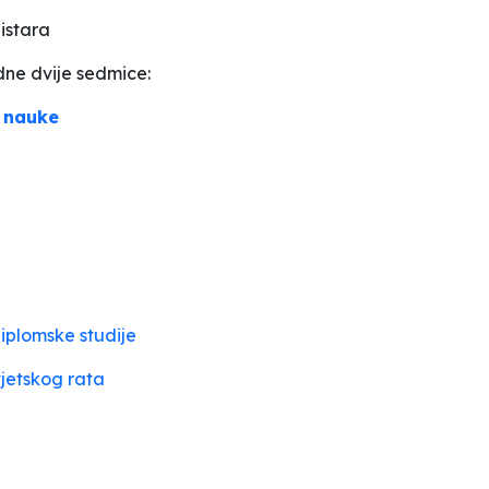
nistara
ne dvije sedmice:
i nauke
diplomske studije
vjetskog rata