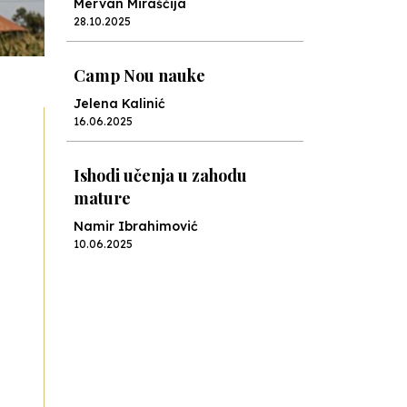
Mervan Miraščija
28.10.2025
Camp Nou nauke
Jelena Kalinić
16.06.2025
Ishodi učenja u zahodu
mature
Namir Ibrahimović
10.06.2025
Kraj školske godine, fotofiniš
Anes Osmić
04.06.2025
Reformar’s Coming