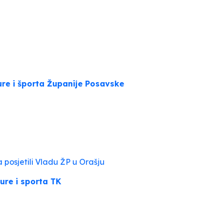
ture i športa Županije Posavske
posjetili Vladu ŽP u Orašju
ure i sporta TK