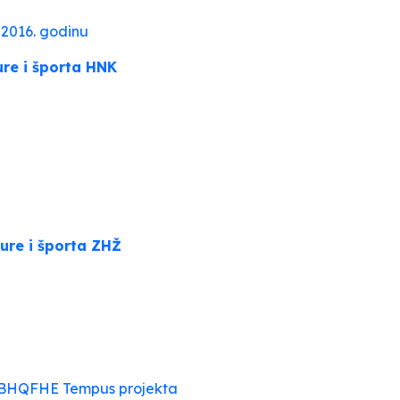
2016. godinu
ure i športa HNK
ure i športa ZHŽ
ru BHQFHE Tempus projekta