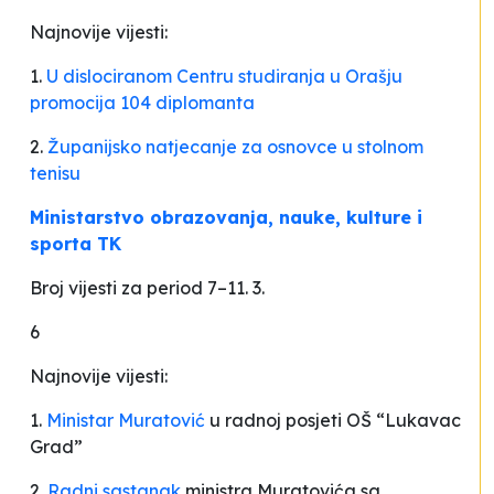
Najnovije vijesti:
1.
U dislociranom Centru studiranja u Orašju
promocija 104 diplomanta
2.
Županijsko natjecanje za osnovce u stolnom
tenisu
Ministarstvo obrazovanja, nauke, kulture i
sporta TK
Broj vijesti za period 7–11. 3.
6
Najnovije vijesti:
1.
Ministar Muratović
u radnoj posjeti OŠ “Lukavac
Grad”
2.
Radni sastanak
ministra Muratovića sa