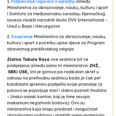
1.
Potpisivanje Ugovora o saradnji
između
Ministarstva za obrazovanje, nauku, kulturu i sport
i Instituta za međunarodnu saradnju Njemačkog
saveza visokih narodnih škola DVV International –
Ured u Bosni i Hercegovini
2.
Saopćenje
Ministarstva za obrazovanje, nauku,
kulturu i sport o početku upisa djece za Program
obaveznog predškolskog odgoja
Zlatna Tabula Rasa
ove sedmice bit će
podijeljena između samo tri ministarstva:
ZHŽ,
SBK
i USK,
što je gotovo pa radikalan okret u
odnosu na prethodnu sedmicu kada je čak pet
kandidata spremno podijelilo svoje priznanje (a
ponovo se pojavljuje stari i dobro poznati finalista
– Unsko-sanski kanton, koji je time osvojio
maksimum negativnih bodova). Ovo su
ministarstva koja imaju prednost i mogućnost
objavljivanja sadržaja i vlastitih press-materijala