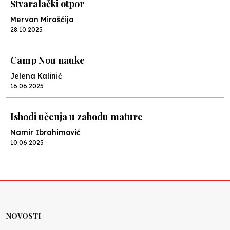
Stvaralački otpor
Mervan Miraščija
28.10.2025
Camp Nou nauke
Jelena Kalinić
16.06.2025
Ishodi učenja u zahodu mature
Namir Ibrahimović
10.06.2025
Kraj školske godine, fotofiniš
Anes Osmić
04.06.2025
NOVOSTI
Reformar’s Coming