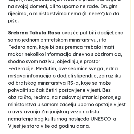
na svojoj domeni, ali to uporno ne rade. Drugim
riječima, o ministarstvima nema (ili neće?) ko da
piše.
Srebrna Tabula Rasa
ovaj će put biti dodijeljena
samo jednom entitetskom ministarstvu, i to
Federalnom, koje bi bez premca trebalo imati
makar nekoliko informacija dnevno s obzirom da,
shodno svom nazivu, objedinjuje prostor
Federacije. Međutim, ove sedmice svega jedna
mršava infomacija o dodjeli stipendije, za razliku
od bratskog ministarstva RS-a, koje se može
pohvaliti sa čak četiri postavljene vijesti. Bez
obzira što, recimo, na naslovnoj stranici potonjeg
ministarstva u samom začelju uporno opstaje vijest
o uvrštavanju
Zmijanjskog veza
na listu
nematerijalnog kulturnog naslijeđa UNESCO-a.
Vijest je stara više od godinu dana.