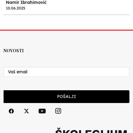
Namir Ibrahimović
10.06.2025
Kraj školske godine, fotofiniš
Anes Osmić
04.06.2025
NOVOSTI
Reformar’s Coming
Nenad Veličković
29.10.2024
Cuke i djeca
POŠALJI
Školegijum redakcija
06.12.2023
Francuski i može i ne može, ali turski može
svakako