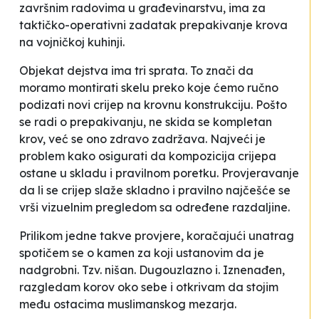
završnim radovima u građevinarstvu
, ima za
taktičko-operativni zadatak
prepakivanje
krova
na vojničkoj kuhinji.
Objekat dejstva ima tri sprata. To znači da
moramo montirati skelu preko koje ćemo ručno
podizati novi crijep na krovnu konstrukciju. Pošto
se radi o
prepakivanju
, ne skida se kompletan
krov, već se ono
zdravo
zadržava. Najveći je
problem kako osigurati da
kompozicija
crijepa
ostane u skladu i pravilnom poretku. Provjeravanje
da li se crijep slaže skladno i pravilno najčešće se
vrši vizuelnim pregledom sa određene razdaljine.
Prilikom jedne takve provjere, koračajući unatrag
spotičem se o kamen za koji ustanovim da je
nadgrobni. Tzv. nišan. Dugouzlazno
i
. Iznenađen,
razgledam korov oko sebe i otkrivam da stojim
među ostacima muslimanskog mezarja.