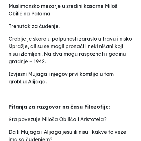
Muslimansko mezarje u sredini kasarne
Miloš
Obilić
na Palama.
Trenutak za čuđenje.
Groblje je skoro u potpunosti zaraslo u travu i nisko
šipražje, ali su se mogli pronaći i neki nišani koji
nisu izlomljeni. Na dva mogu raspoznati i godinu
gradnje – 1942.
Izvjesni Mujaga i njegov prvi komšija u tom
groblju: Alijaga.
Pitanja za razgovor na času Filozofije:
Šta povezuje Miloša Obilića i Aristotela?
Da li Mujaga i Alijaga jesu ili nisu i kakve to veze
ima sa čuđenjem?