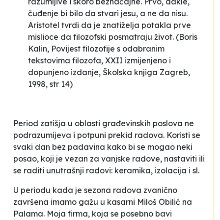
razumljive i skoro beznačajne. Prvo, dakle,
čuđenje bi bilo da stvari jesu, a ne da nisu.
Aristotel tvrdi da je znatiželja potakla prve
mislioce da filozofski posmatraju život
. (Boris
Kalin,
Povijest filozofije s odabranim
tekstovima filozofa
, XXII izmijenjeno i
dopunjeno izdanje, Školska knjiga Zagreb,
1998, str 14)
Period zatišja u oblasti građevinskih poslova ne
podrazumijeva i potpuni prekid radova. Koristi se
svaki dan bez padavina kako bi se mogao neki
posao, koji je vezan za vanjske radove, nastaviti ili
se raditi unutrašnji radovi: keramika, izolacija i sl.
U periodu kada je sezona radova zvanično
završena imamo gažu u kasarni
Miloš Obilić
na
Palama. Moja firma, koja se posebno bavi