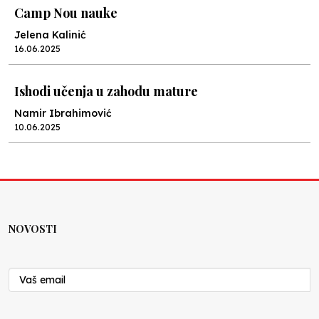
Camp Nou nauke
Jelena Kalinić
16.06.2025
Ishodi učenja u zahodu mature
Namir Ibrahimović
10.06.2025
Kraj školske godine, fotofiniš
Anes Osmić
04.06.2025
NOVOSTI
Reformar’s Coming
Nenad Veličković
29.10.2024