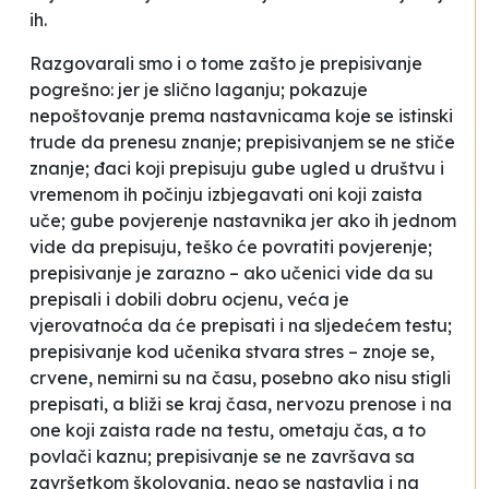
ih.
Razgovarali smo i o tome zašto je prepisivanje
pogrešno: jer je slično laganju; pokazuje
nepoštovanje prema nastavnicama koje se istinski
trude da prenesu znanje; prepisivanjem se ne stiče
znanje; đaci koji prepisuju gube ugled u društvu i
vremenom ih počinju izbjegavati oni koji zaista
uče; gube povjerenje nastavnika jer ako ih jednom
vide da prepisuju, teško će povratiti povjerenje;
prepisivanje je
zarazno
– ako učenici vide da su
prepisali i dobili dobru ocjenu, veća je
vjerovatnoća da će prepisati i na sljedećem testu;
prepisivanje kod učenika stvara stres – znoje se,
crvene, nemirni su na času, posebno ako nisu stigli
prepisati, a bliži se kraj časa, nervozu prenose i na
one koji zaista rade na testu, ometaju čas, a to
povlači kaznu; prepisivanje se ne završava sa
završetkom školovanja, nego se nastavlja i na