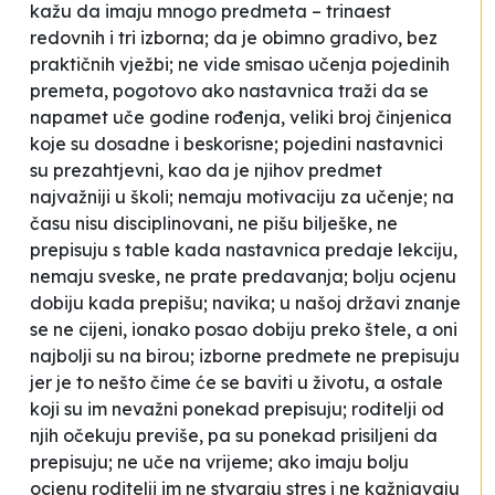
kažu da imaju mnogo predmeta – trinaest
redovnih i tri izborna; da je obimno gradivo, bez
praktičnih vježbi; ne vide smisao učenja pojedinih
premeta, pogotovo ako nastavnica traži da se
napamet uče godine rođenja, veliki broj činjenica
koje su dosadne i beskorisne; pojedini nastavnici
su prezahtjevni, kao da je njihov predmet
najvažniji u školi; nemaju motivaciju za učenje; na
času nisu disciplinovani, ne pišu bilješke, ne
prepisuju s table kada nastavnica predaje lekciju,
nemaju sveske, ne prate predavanja; bolju ocjenu
dobiju kada prepišu; navika; u našoj državi znanje
se ne cijeni, ionako posao dobiju preko štele, a oni
najbolji su na birou; izborne predmete ne prepisuju
jer je to nešto čime će se baviti u životu, a ostale
koji su im nevažni ponekad prepisuju; roditelji od
njih očekuju previše, pa su ponekad prisiljeni da
prepisuju; ne uče na vrijeme; ako imaju bolju
ocjenu roditelji im ne stvaraju stres i ne kažnjavaju