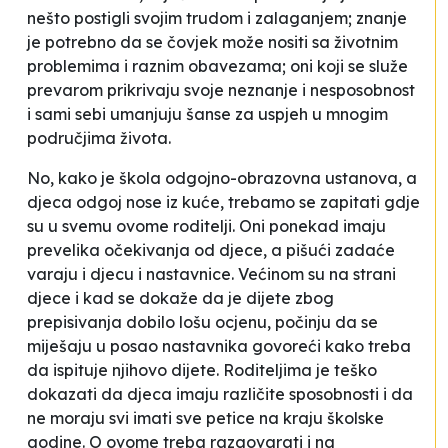
nešto postigli svojim trudom i zalaganjem; znanje
je potrebno da se čovjek može nositi sa životnim
problemima i raznim obavezama; oni koji se služe
prevarom prikrivaju svoje neznanje i nesposobnost
i sami sebi umanjuju šanse za uspjeh u mnogim
područjima života.
No, kako je škola odgojno-obrazovna ustanova, a
djeca odgoj nose iz kuće, trebamo se zapitati gdje
su u svemu ovome roditelji. Oni ponekad imaju
prevelika očekivanja od djece, a pišući zadaće
varaju i djecu i nastavnice. Većinom su na strani
djece i kad se dokaže da je dijete zbog
prepisivanja dobilo lošu ocjenu, počinju da se
miješaju u posao nastavnika govoreći kako treba
da ispituje njihovo dijete. Roditeljima je teško
dokazati da djeca imaju različite sposobnosti i da
ne moraju svi imati sve petice na kraju školske
godine. O ovome treba razgovarati i na