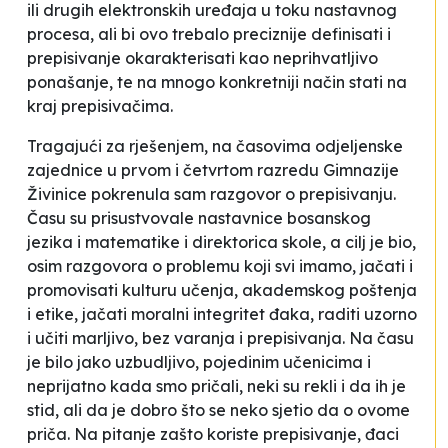
ili drugih elektronskih uređaja u toku nastavnog
procesa, ali bi ovo trebalo preciznije definisati i
prepisivanje okarakterisati kao neprihvatljivo
ponašanje, te na mnogo konkretniji način stati na
kraj prepisivačima.
Tragajući za rješenjem, na časovima odjeljenske
zajednice u prvom i četvrtom razredu Gimnazije
Živinice pokrenula sam razgovor o prepisivanju.
Času su prisustvovale nastavnice bosanskog
jezika i matematike i direktorica skole, a cilj je bio,
osim razgovora o problemu koji svi imamo, jačati i
promovisati kulturu učenja, akademskog poštenja
i etike, jačati moralni integritet đaka, raditi uzorno
i učiti marljivo, bez varanja i prepisivanja. Na času
je bilo jako uzbudljivo, pojedinim učenicima i
neprijatno kada smo pričali, neki su rekli i da ih je
stid, ali da je dobro što se neko sjetio da o ovome
priča. Na pitanje zašto koriste prepisivanje, đaci