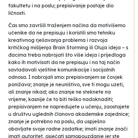
fakultetu i na poslu; prepisivanje postaje dio
ličnosti.
Čas smo završili traženjem načina da motivišemo
učenike da ne prepisuju i koristili smo tehniku
kreativnog rješavanja problema i razvoja
kritičkog mišljenja
Brain Storming
ili
Oluja ideja
– s
đacima treba nabrojati što više ideja i prijedloga
kako ih motivisati da ne prepisuju i na taj način
savladavali vještine komunikacije i socijalnih
odnosa. I nabrojali smo: prepisivanjem se čovjek
ponižava; znanje je neuništivo, sve ti mogu uzeti,
ali znanje nikad; ako znanje ne steknete na
vrijeme, kasnije će to biti teško nadoknaditi;
prepisivanjem ne napredujete u učenju, zaostajete
u društvu uglednih članova akademske zajednice;
znanje je potrebno na poslu, da uspješno
obavljate svoje radne zadatke; imati znanje znači
imati autoritet, osjećati samopouzdanje jer ste