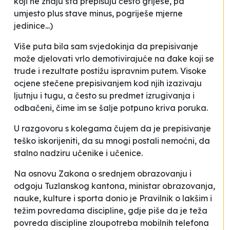
koji ne znaju šta prepisuju često griješe, pa
umjesto plus stave minus, pogriješe mjerne
jedinice...)
Više puta bila sam svjedokinja da prepisivanje
može djelovati vrlo demotivirajuće na đake koji se
trude i rezultate postižu ispravnim putem. Visoke
ocjene stečene prepisivanjem kod njih izazivaju
ljutnju i tugu, a često su predmet izrugivanja i
odbačeni, čime im se šalje potpuno kriva poruka.
U razgovoru s kolegama čujem da je prepisivanje
teško iskorijeniti, da su mnogi postali nemoćni, da
stalno nadziru učenike i učenice.
Na osnovu Zakona o srednjem obrazovanju i
odgoju Tuzlanskog kantona, ministar obrazovanja,
nauke, kulture i sporta donio je Pravilnik o lakšim i
težim povredama discipline, gdje piše da je teža
povreda discipline zloupotreba mobilnih telefona