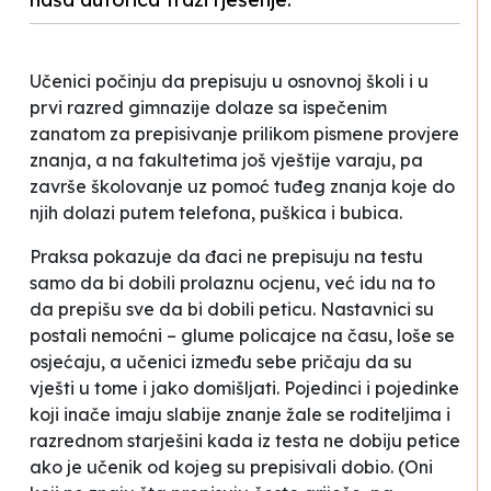
Učenici počinju da prepisuju u osnovnoj školi i u
prvi razred gimnazije dolaze sa
ispečenim
zanatom
za prepisivanje prilikom pismene provjere
znanja, a na fakultetima još vještije varaju, pa
završe školovanje uz pomoć tuđeg znanja koje do
njih dolazi putem telefona, puškica i bubica.
Praksa pokazuje da đaci ne prepisuju na testu
samo da bi dobili prolaznu ocjenu, već idu na to
da prepišu sve da bi dobili peticu. Nastavnici su
postali nemoćni – glume policajce na času, loše se
osjećaju, a učenici između sebe pričaju da su
vješti u tome i jako domišljati. Pojedinci i pojedinke
koji inače imaju slabije znanje žale se roditeljima i
razrednom starješini kada iz testa ne dobiju petice
ako je učenik od kojeg su prepisivali dobio. (Oni