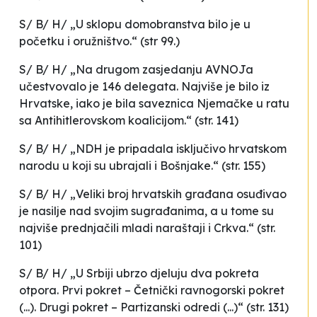
S/ B/ H/ „U sklopu domobranstva bilo je u
početku i oružništvo.“ (str 99.)
S/ B/ H/ „Na drugom zasjedanju AVNOJa
učestvovalo je 146 delegata. Najviše je bilo iz
Hrvatske, iako je bila saveznica Njemačke u ratu
sa Antihitlerovskom koalicijom.“ (str. 141)
S/ B/ H/ „NDH je pripadala isključivo hrvatskom
narodu u koji su ubrajali i Bošnjake.“ (str. 155)
S/ B/ H/ „Veliki broj hrvatskih građana osuđivao
je nasilje nad svojim sugrađanima, a u tome su
najviše prednjačili mladi naraštaji i Crkva.“ (str.
101)
S/ B/ H/ „U Srbiji ubrzo djeluju dva pokreta
otpora. Prvi pokret – Četnički ravnogorski pokret
(...). Drugi pokret – Partizanski odredi (...)“ (str. 131)