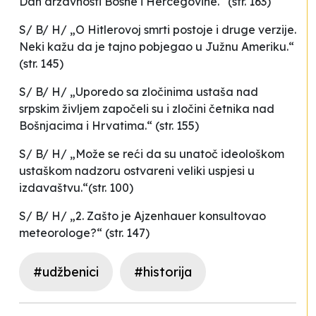
Dan državnosti Bosne i Hercegovine.“ (str. 163)
S/ B/ H/ „O Hitlerovoj smrti postoje i druge verzije.
Neki kažu da je tajno pobjegao u Južnu Ameriku.“
(str. 145)
S/ B/ H/ „Uporedo sa zločinima ustaša nad
srpskim življem započeli su i zločini četnika nad
Bošnjacima i Hrvatima.“ (str. 155)
S/ B/ H/ „Može se reći da su unatoč ideološkom
ustaškom nadzoru ostvareni veliki uspjesi u
izdavaštvu.“(str. 100)
S/ B/ H/ „2. Zašto je Ajzenhauer konsultovao
meteorologe?“ (str. 147)
#udžbenici
#historija