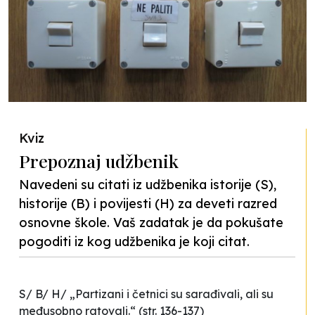
Kviz
Prepoznaj udžbenik
Navedeni su citati iz udžbenika istorije (S),
historije (B) i povijesti (H) za deveti razred
osnovne škole. Vaš zadatak je da pokušate
pogoditi iz kog udžbenika je koji citat.
S/ B/ H/ „Partizani i četnici su sarađivali, ali su
međusobno ratovali.“ (str. 136-137)