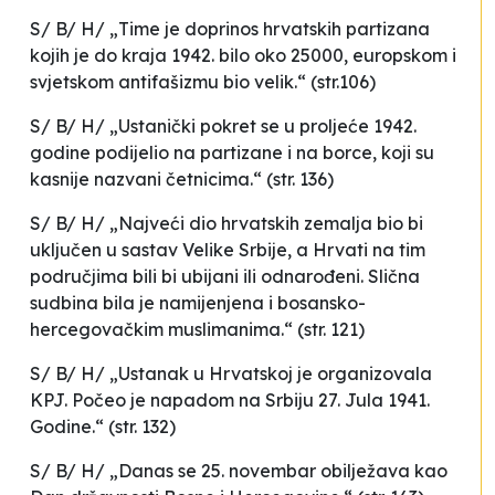
S/ B/ H/ „Time je doprinos hrvatskih partizana
kojih je do kraja 1942. bilo oko 25000, europskom i
svjetskom antifašizmu bio velik.“ (str.106)
S/ B/ H/ „Ustanički pokret se u proljeće 1942.
godine podijelio na partizane i na borce, koji su
kasnije nazvani četnicima.“ (str. 136)
S/ B/ H/ „Najveći dio hrvatskih zemalja bio bi
uključen u sastav Velike Srbije, a Hrvati na tim
područjima bili bi ubijani ili odnarođeni. Slična
sudbina bila je namijenjena i bosansko-
hercegovačkim muslimanima.“ (str. 121)
S/ B/ H/ „Ustanak u Hrvatskoj je organizovala
KPJ. Počeo je napadom na Srbiju 27. Jula 1941.
Godine.“ (str. 132)
S/ B/ H/ „Danas se 25. novembar obilježava kao