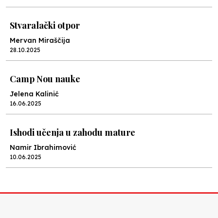
Stvaralački otpor
Mervan Miraščija
28.10.2025
Camp Nou nauke
Jelena Kalinić
16.06.2025
Ishodi učenja u zahodu mature
Namir Ibrahimović
10.06.2025
Kraj školske godine, fotofiniš
Anes Osmić
04.06.2025