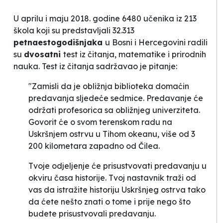
U aprilu i maju 2018. godine 6480 učenika iz 213
škola koji su predstavljali 32.313
petnaestogodišnjaka
u Bosni i Hercegovini radili
su
dvosatni
test iz čitanja, matematike i prirodnih
nauka. Test iz čitanja sadržavao je pitanje:
"
Zamisli da je obližnja biblioteka domaćin
predavanja sljedeće sedmice. Predavanje će
održati profesorica sa obližnjeg univerziteta.
Govorit će o svom terenskom radu na
Uskršnjem ostrvu u Tihom okeanu, više od 3
200 kilometara zapadno od Čilea.
Tvoje odjeljenje će prisustvovati predavanju u
okviru časa historije. Tvoj nastavnik traži od
vas da istražite historiju Uskršnjeg ostrva tako
da ćete nešto znati o tome i prije nego što
budete prisustvovali predavanju.