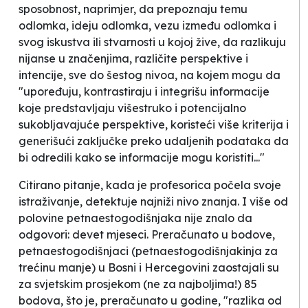
sposobnost, naprimjer, da prepoznaju temu
odlomka, ideju odlomka, vezu između odlomka i
svog iskustva ili stvarnosti u kojoj žive, da razlikuju
nijanse u značenjima, različite perspektive i
intencije, sve do šestog nivoa, na kojem mogu da
"upoređuju, kontrastiraju i integrišu informacije
koje predstavljaju višestruko i potencijalno
sukobljavajuće perspektive, koristeći više kriterija i
generišući zaključke preko udaljenih podataka da
bi odredili kako se informacije mogu koristiti..."
Citirano pitanje,
kada je profesorica počela svoje
istraživanje
, detektuje najniži nivo znanja. I više od
polovine petnaestogodišnjaka nije znalo da
odgovori: devet mjeseci. Preračunato u bodove,
petnaestogodišnjaci (petnaestogodišnjakinja za
trećinu manje) u Bosni i Hercegovini zaostajali su
za svjetskim prosjekom (ne za najboljima!) 85
bodova, što je, preračunato u godine, "razlika od