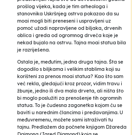
prošlog vijeka, kada je tim arheologa i
stanovnika Uskršnjeg ostrva pokazao da su
moai mogli biti preneseni i uspravljeni uz
pomoć užadi napravljene od biljaka, drvenih
oblica i greda od ogromnog drveća koje je
nekad bujalo na ostrvu. Tajna moai statua bila
je razriješena.
Ostala je, međutim, jedna druga tajna. Šta se
dogodilo s biljkama i velikim stablima koji su
korišteni za prenos moai statua? Kao što sam
već rekla, gledajući kroz prozor, vidim travu i
žbunje, jedno ili dva mala drveta, ali ništa što
bi moglo poslužiti za prenošenje tih ogromnih
statua. To je čudesna zagonetka kojom ću se
baviti u narednim člancima i predavanjima. U
međuvremenu, možete sami istraživati tu
tajnu. Predlažem da počnete knjigom Džareda
Dajmona (Jared Diamond) koja se