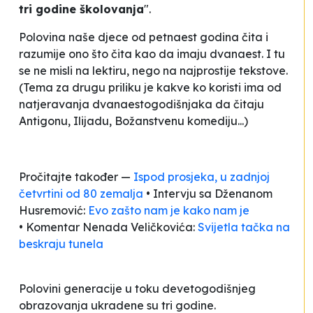
tri godine školovanja
".
Polovina naše djece od petnaest godina čita i
razumije ono što čita kao da imaju dvanaest. I tu
se ne misli na lektiru, nego na najprostije tekstove.
(Tema za drugu priliku je kakve ko koristi ima od
natjeravanja dvanaestogodišnjaka da čitaju
Antigonu, Ilijadu, Božanstvenu komediju...)
Pročitajte također —
Ispod prosjeka, u zadnjoj
četvrtini od 80 zemalja
• Intervju sa Dženanom
Husremović:
Evo zašto nam je kako nam je
• Komentar Nenada Veličkovića:
Svijetla tačka na
beskraju tunela
Polovini generacije u toku devetogodišnjeg
obrazovanja ukradene su tri godine.