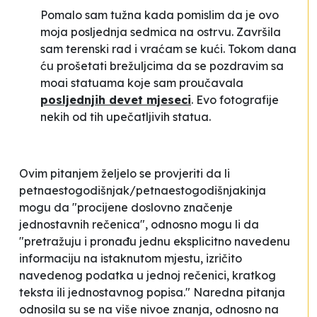
Pomalo sam tužna kada pomislim da je ovo
moja posljednja sedmica na ostrvu. Završila
sam terenski rad i vraćam se kući. Tokom dana
ću prošetati brežuljcima da se pozdravim sa
moai statuama koje sam proučavala
posljednjih devet mjeseci
. Evo fotografije
nekih od tih
upečatljivih statua.
Ovim pitanjem željelo se provjeriti da li
petnaestogodišnjak/petnaestogodišnjakinja
mogu da "procijene doslovno značenje
jednostavnih rečenica", odnosno mogu li da
"pretražuju i pronađu jednu eksplicitno navedenu
informaciju na istaknutom mjestu, izričito
navedenog podatka u jednoj rečenici, kratkog
teksta ili jednostavnog popisa." Naredna pitanja
odnosila su se na više nivoe znanja, odnosno na