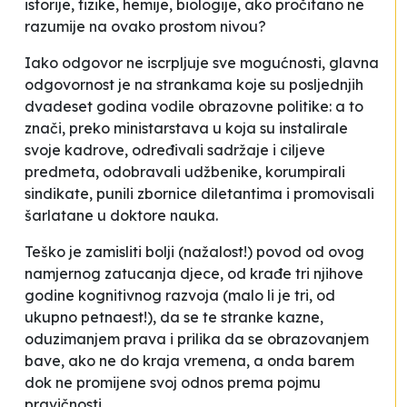
istorije, fizike, hemije, biologije, ako pročitano ne
razumije na ovako prostom nivou?
Iako odgovor ne iscrpljuje sve mogućnosti, glavna
odgovornost je na strankama koje su posljednjih
dvadeset godina vodile obrazovne politike: a to
znači, preko ministarstava u koja su instalirale
svoje kadrove, određivali sadržaje i ciljeve
predmeta, odobravali udžbenike, korumpirali
sindikate, punili zbornice diletantima i promovisali
šarlatane u doktore nauka.
Teško je zamisliti bolji (nažalost!) povod od ovog
namjernog zatucanja djece, od krađe tri njihove
godine kognitivnog razvoja (malo li je tri, od
ukupno petnaest!), da se te stranke kazne,
oduzimanjem prava i prilika da se obrazovanjem
bave, ako ne do kraja vremena, a onda barem
dok ne promijene svoj odnos prema pojmu
pravičnosti.