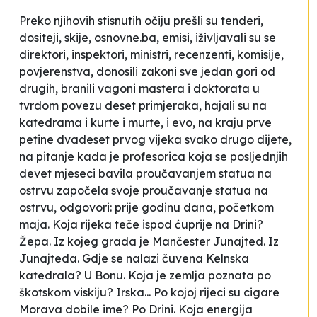
Preko njihovih stisnutih očiju prešli su tenderi,
dositeji, skije, osnovne.ba, emisi, iživljavali su se
direktori, inspektori, ministri, recenzenti, komisije,
povjerenstva, donosili zakoni sve jedan gori od
drugih, branili vagoni mastera i doktorata u
tvrdom povezu deset primjeraka, hajali su na
katedrama i kurte i murte, i evo, na kraju prve
petine dvadeset prvog vijeka svako drugo dijete,
na pitanje kada je profesorica koja se posljednjih
devet mjeseci bavila proučavanjem statua na
ostrvu započela svoje proučavanje statua na
ostrvu, odgovori: prije godinu dana, početkom
maja. Koja rijeka teče ispod ćuprije na Drini?
Žepa. Iz kojeg grada je Mančester Junajted. Iz
Junajteda. Gdje se nalazi čuvena Kelnska
katedrala? U Bonu. Koja je zemlja poznata po
škotskom viskiju? Irska... Po kojoj rijeci su cigare
Morava dobile ime? Po Drini. Koja energija