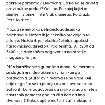
pokreće parobrod? Električna. Od kojeg se drveta
pravi bukov parket? Od lipe. Po kojoj knjizi je
snimljen istoimeni film Vlak u snijegu. Po Družbi
Pere Kvržice...
Možda se nekoliko petnaestogodišnjaka
zajebavalo. Možda ih je nekoliko previdjelo to
pitanje. Možda ih je nekoliko željelo napakostiti
nastavnicima, direktoru, roditeljima... Ali 3200 od
6400 nije dalo tačan odgovor na najprostije
moguće pitanje.
PISA istraživanje sigurno ima mana. Ne moramo
se slagati ni s ideološkim okvirom koji ga
opravdava. (Autor ovih redova se ne slaže.) Ali
prije nego što se ta pitanja otvore, ovo se treba
zatvoriti: ko je odgovoran da svako drugo dijete s
navršenih petnaest godina čita kao da ima
dvanaest? Kako uopšte može shvatiti lekcije iz