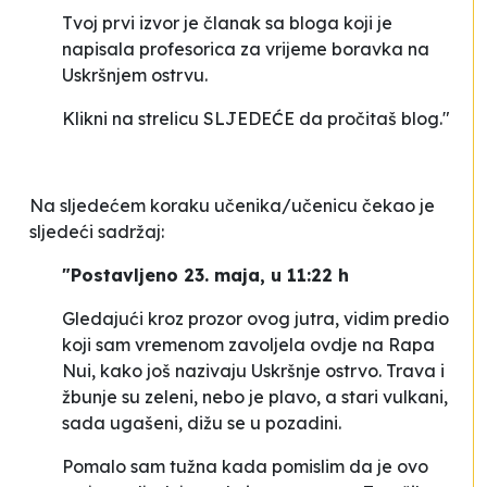
Tvoj prvi izvor je članak sa bloga koji je
napisala profesorica za vrijeme boravka na
Uskršnjem ostrvu.
Klikni na strelicu SLJEDEĆE da pročitaš blog.
"
Na sljedećem koraku učenika/učenicu čekao je
sljedeći sadržaj:
"
Postavljeno 23. maja, u 11:22 h
Gledajući kroz prozor ovog jutra, vidim predio
koji sam vremenom zavoljela ovdje na Rapa
Nui, kako još nazivaju Uskršnje ostrvo. Trava i
žbunje su zeleni, nebo je plavo, a stari vulkani,
sada ugašeni, dižu se u pozadini.
Pomalo sam tužna kada pomislim da je ovo