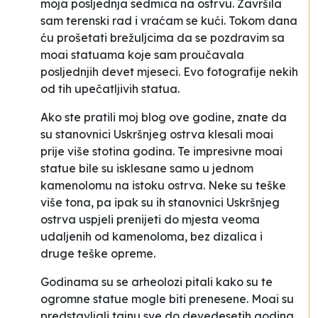
moja posljednja sedmica na ostrvu. Završila
sam terenski rad i vraćam se kući. Tokom dana
ću prošetati brežuljcima da se pozdravim sa
moai statuama koje sam proučavala
posljednjih devet mjeseci. Evo fotografije nekih
od tih upečatljivih statua.
Ako ste pratili moj blog ove godine, znate da
su stanovnici Uskršnjeg ostrva klesali moai
prije više stotina godina. Te impresivne moai
statue bile su isklesane samo u jednom
kamenolomu na istoku ostrva. Neke su teške
više tona, pa ipak su ih stanovnici Uskršnjeg
ostrva uspjeli prenijeti do mjesta veoma
udaljenih od kamenoloma, bez dizalica i
druge teške opreme.
Godinama su se arheolozi pitali kako su te
ogromne statue mogle biti prenesene. Moai su
predstavljali tajnu sve do devedesetih godina