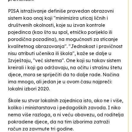
PISA istraživanje definiše pravedan obrazovni
sistem kao onaj koji "minimizira uticaj ličnih i
društvenih okolnosti, koje su izvan kontrole
pojedinca (kao što su spol, etničko porijeklo ili
porodična pozadina), na mogućnosti za sticanje
kvalitetnog obrazovanja". "Jednakost i pravičnost
nisu atributi učenika ili škola", kaže se dalje u
Izvještaju, "već sistema". One koji su takav sistem
kreirali i koji ga održavaju, na očitu i strašnu štetu
djece, mora se spriječiti da to dalje rade. Načina
ima mnogo, ali jedan je u ovom času najpreči:
lokalni izbori 2020.
Škole su stvar lokalnih zajednica isto, ako ne i više,
koliko i ministarstava i pedagoških zavoda. I niko
nema više razloga, a ni veću obavezu, od roditelja
pokradene djece, da na tim izborima zatraži
račun za zavrnute tri godine.