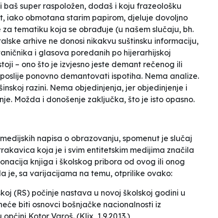
i baš super raspoložen, dodaš i koju frazeološku
t, iako obmotana starim papirom, djeluje dovoljno
 za tematiku koja se obrađuje (u našem slučaju, bh.
alske arhive ne donosi nikakvu suštinsku informaciju,
 zvaničnika i glasova poredanih po hijerarhijskoj
toji – ono što je izvjesno jeste demant rečenog ili
 poslije ponovno demantovati ispotiha. Nema analize.
skoj razini. Nema objedinjenja, jer objedinjenje i
anje. Možda i donošenje zaključka, što je isto opasno.
 medijskih napisa o obrazovanju, spomenut je slučaj
trakavica koja je i svim
entitetskim
medijima značila
donacija knjiga i školskog pribora od ovog ili onog
ela je, sa varijacijama na temu, otprilike ovako:
skoj (RS) počinje nastava u novoj školskoj godini u
eće biti osnovci bošnjačke nacionalnosti iz
 općini Kotor Varoš
. (Klix, 1.9.2013.)