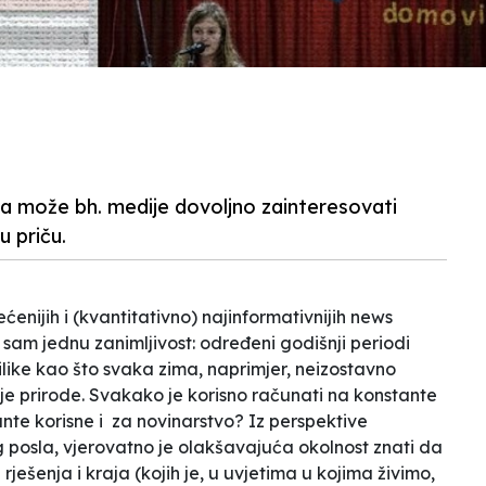
nja može bh. medije dovoljno zainteresovati
u priču.
enijih i (kvantitativno) najinformativnijih news
a sam jednu zanimljivost: određeni godišnji periodi
rilike kao što svaka zima, naprimjer, neizostavno
nje prirode. Svakako je korisno računati na konstante
tante korisne i za novinarstvo? Iz perspektive
osla, vjerovatno je olakšavajuća okolnost znati da
rješenja i kraja (kojih je, u uvjetima u kojima živimo,