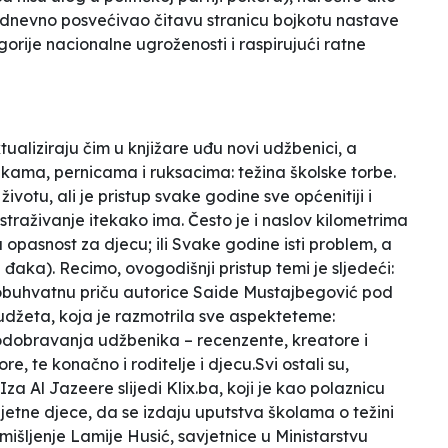
dnevno posvećivao čitavu stranicu bojkotu nastave
orije nacionalne ugroženosti i raspirujući ratne
tualiziraju čim u knjižare uđu novi udžbenici, a
ekama, pernicama i ruksacima: težina školske torbe.
ivotu, ali je pristup svake godine sve općenitiji i
istraživanje itekako ima. Često je i naslov kilometrima
su opasnost za djecu
; ili
Svake godine isti problem, a
d đaka
). Recimo, ovogodišnji pristup temi je sljedeći:
eobuhvatnu priču autorice Saide Mustajbegović pod
budžeta
, koja je razmotrila sve aspekteteme:
 odobravanja udžbenika – recenzente, kreatore i
e, te konačno i roditelje i djecu.Svi ostali su,
za Al Jazeere slijedi Klix.ba, koji je kao polaznicu
jetne djece, da se izdaju uputstva školama o težini
mišljenje Lamije Husić, savjetnice u Ministarstvu