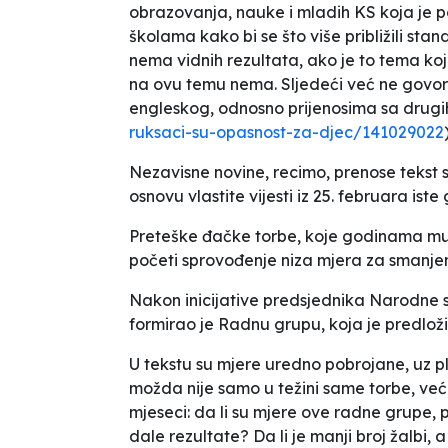
obrazovanja, nauke i mladih KS koja je p
školama
kako bi se što više približili st
nema vidnih rezultata, ako je to tema ko
na ovu temu nema. Sljedeći već ne govore
engleskog, odnosno prijenosima sa drugih
ruksaci-su-opasnost-za-djec/141029022
Nezavisne novine, recimo, prenose tekst sa
osnovu vlastite vijesti iz 25. februara iste
Preteške đačke torbe, koje godinama muč
početi sprovođenje niza mjera za smanjen
Nakon inicijative predsjednika Narodne s
formirao je Radnu grupu, koja je predlož
U tekstu su mjere uredno pobrojane, uz p
možda nije samo u težini same torbe, već
mjeseci: da li su mjere ove radne grupe, 
dale rezultate? Da li je manji broj žalbi,