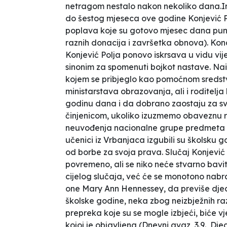
netragom nestalo nakon nekoliko dana.I
do šestog mjeseca ove godine Konjević Po
poplava koje su gotovo mjesec dana puni
raznih donacija i završetka obnova). K
Konjević Polja ponovo iskrsava u vidu vijes
sinonim za spomenuti bojkot nastave. Nai
kojem se pribjeglo kao pomoćnom sredst
ministarstava obrazovanja, ali i roditelja k
godinu dana i da dobrano zaostaju za sv
činjenicom, ukoliko izuzmemo obaveznu r
neuvođenja nacionalne grupe predmeta i 
učenici iz Vrbanjaca izgubili su školsku go
od borbe za svoja prava
. Slučaj Konjević
povremeno, ali se niko neće stvarno bavi
cijelog slučaja, već će se monotono nabra
one Mary Ann Hennessey, da
previše dje
školske godine, neka zbog neizbježnih ra
prepreka koje su se mogle izbjeći
, biće 
kojoj je objavljena (Dnevni avaz, 3.9.,
Djec