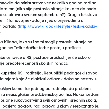
onovila da ministarstvo već nekoliko godina radi sa
andardima
(niko nije postavio pitanje kako to da onda
ja se aktivira svakim septembrom?). Drugih tekstova
 ništa novo; nekada je riječ o prijevodima s
 portala (
http://www.klix.ba/lifestyle/teski-skolski-
).
 Klix.ba, iako su i sami mogli postaviti pitanje na
 godine:
Teške đačke torbe postaju prošlost
:
e osnovce u RS, postaće prošlost, jer će uskoro
je preopterećenosti školskih ranaca.
kupštine RS i roditelja, Republički pedagoški zavod
ila mjere koje će olakšati odlazak đaka na nastavu
.
lašljivi komentar jednog od roditelja da problem
 i u neusaglašenoj udžbeničkoj politici. Nakon sedam
poslane rukovodstvima svih osnovnih i srednjih škola,
 a i posjeta doktoru radi bolova u kičmi? Nepoznato je,