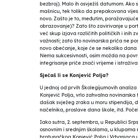
bezbroj). Malo ih osvježiš datumom. Ako s
mašnicu, tek toliko da prepakovana vijes
novo. Zašto je to, međutim, poražavajuće
obrazovanje)? Zato što zavirivanje u port
već skup izjava različitih političkih i inih
važnosti; zato što novinarska priča ne pos
novo obećanje, koje će se nekoliko dana
Nema sukcesivnosti, osim možda na površin
integrisanje priče znači vrijeme i istraživ
Sjećaš li se Konjević Polja?
U jednoj od prvih Školegijumovih analiza
Konjević Polja, vrlo zahvalna novinarska 
dašak svježeg zraka u moru
stipendija, 
načelnika, proslave dana škole
, itd. Poč
Iako sutra, 2. septembra, u Republici Srp
osnovnim i srednjim školama, u klupama n
bratunačkog Konjević Polja i Vrbanjaca u