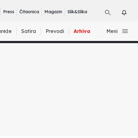
Press
Čitaonica
Magazin
Slik&Slika
mreže
Satira
Prevodi
Arhiva
Meni