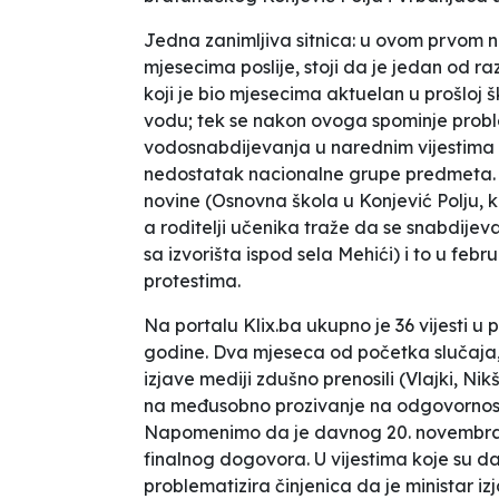
Jedna zanimljiva sitnica: u ovom prvom n
mjesecima poslije, stoji da je jedan od r
koji je bio mjesecima aktuelan u prošloj 
vodu
; tek se nakon ovoga spominje pro
vodosnabdijevanja u narednim vijestima go
nedostatak nacionalne grupe predmeta. Po
novine (
Osnovna škola u Konjević Polju,
a roditelji učenika traže da se snabdijeva
sa izvorišta ispod sela Mehići
) i to u fe
protestima.
Na portalu Klix.ba ukupno je 36 vijesti u
godine. Dva mjeseca od početka slučaja, u 
izjave mediji zdušno prenosili (Vlajki, Ni
na međusobno prozivanje na odgovornost 
Napomenimo da je davnog 20. novembra p
finalnog dogovora
. U vijestima koje su 
problematizira činjenica da je ministar izja