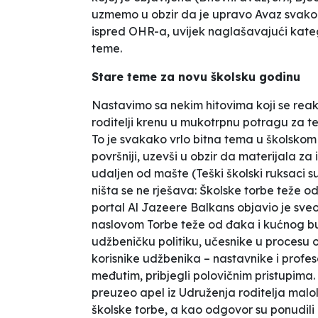
uzmemo u obzir da je upravo Avaz svako
ispred OHR-a, uvijek naglašavajući kateg
teme.
Stare teme za novu školsku godinu
Nastavimo sa nekim
hitovima
koji se reak
roditelji krenu u mukotrpnu potragu za t
To je svakako vrlo bitna tema u školskom ž
površniji, uzevši u obzir da materijala za 
udaljen od mašte (
Teški školski ruksaci 
ništa se ne rješava: Školske torbe teže o
portal Al Jazeere Balkans objavio je sv
naslovom
Torbe teže od đaka i kućnog 
udžbeničku politiku, učesnike u procesu
korisnike udžbenika – nastavnike i profesor
međutim, pribjegli polovičnim pristupima. I
preuzeo apel iz Udruženja roditelja malol
školske torbe, a kao odgovor su ponudili 