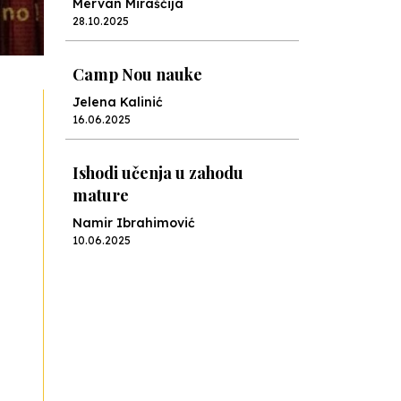
Mervan Miraščija
28.10.2025
Camp Nou nauke
Jelena Kalinić
16.06.2025
Ishodi učenja u zahodu
mature
Namir Ibrahimović
10.06.2025
Kraj školske godine, fotofiniš
Anes Osmić
04.06.2025
Reformar’s Coming