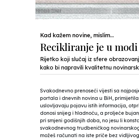
Kad kažem novine, mislim...
Recikliranje je u modi
Rijetko koji slučaj iz sfere obrazova
kako bi napravili kvalitetnu novinarsk
Svakodnevno prenoseći vijesti sa najposjeć
portala i dnevnih novina u BiH, primijetil
uslovljavaju pojavu istih informacija, otp
donosi snijeg i hladnoću, a proljeće buja
pri smjeni godišnjih doba, no jesu li kons
svakodnevnog trudbeničkog novinarskog p
možeš računati na iste priče bez vidljivog 