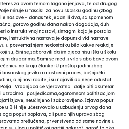
nteres za ovom temom lagano jenjava, te od drugog
lje miruje u fascikli
za novu školsku godinu
(zbog
le naslove – danas tek jedan ili dva, sa spomenom
onačno, gotovo godinu dana nakon
događaja
, duh
ti o instruktivnoj nastavi, sintagmi koja je postala
me, instruktivna nastava je dopunski vid nastave
vu u posvemašnjem nedostatku bilo kakve reakcije
oji su, čini se,zaboravili da im djeca nisu išla u školu
ojim drugarima. Sami se mediji vrlo slabo bave ovom
ečenicu na kraju članka:
U prošloj godini zbog
bosanskog jezika u nastavni proces, bošnjački
dinu, a njihovi roditelji su najavili da neće odustati
 Polja i Vrbanjaca će vjerovatno i dalje biti akutelan
ti uzrocima i posljedicama,ogoromnom politizacijom
jati izjave, neučinjeno i zaboravljeno. Izjava poput
ce u BiH nije učestvovalo u uzbuđenju prvog dana
zloga poput poplava, ali puno njih upravo zbog
vjerovatno prešućena, prvenstveno od same novine u
a nisu ulog u političkoj partiji pokera
), naročito ako