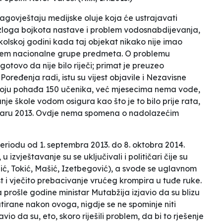
agovještaju medijske oluje koja će ustrajavati
azloga bojkota nastave i
problem vodosnabdijevanja,
školskoj godini kada taj objekat nikako nije imao
blem nacionalne grupe predmeta. O problemu
tovo da nije bilo riječi; primat je preuzeo
ređenja radi, istu su vijest objavile i Nezavisne
 koju pohađa 150 učenika, već mjesecima nema vode,
nje škole vodom osigura kao što je to bilo prije rata,
bruaru 2013. Ovdje nema spomena o nadolazećim
 periodu od 1. septembra 2013. do 8. oktobra 2014.
izvještavanje su se uključivali i političari čije su
kšić, Tokić, Mašić, Izetbegović), a svode se uglavnom
i vječito prebacivanje vrućeg krompira u tuđe ruke.
rošle godine ministar Mutabžija izjavio da su
blizu
datirane nakon ovoga, nigdje se ne spominje niti
vio da su, eto, skoro riješili problem, da bi to rješenje