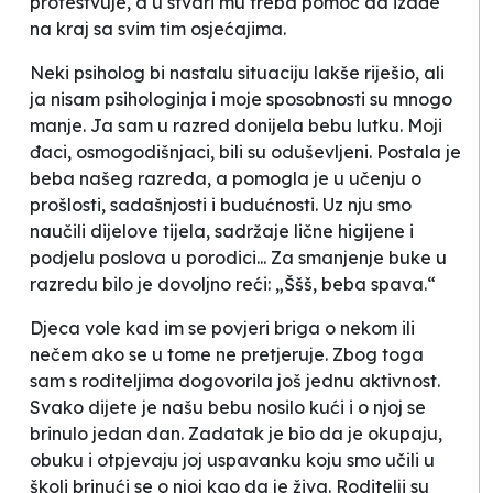
protestvuje, a u stvari mu treba pomoć da izađe
na kraj sa svim tim osjećajima.
Neki psiholog bi nastalu situaciju lakše riješio, ali
ja nisam psihologinja i moje sposobnosti su mnogo
manje. Ja sam u razred donijela bebu lutku. Moji
đaci, osmogodišnjaci, bili su oduševljeni. Postala je
beba našeg razreda, a pomogla je u učenju o
prošlosti, sadašnjosti i budućnosti. Uz nju smo
naučili dijelove tijela, sadržaje lične higijene i
podjelu poslova u porodici... Za smanjenje buke u
razredu bilo je dovoljno reći: „Ššš, beba spava.“
Djeca vole kad im se povjeri briga o nekom ili
nečem ako se u tome ne pretjeruje. Zbog toga
sam s roditeljima dogovorila još jednu aktivnost.
Svako dijete je našu bebu nosilo kući i o njoj se
brinulo jedan dan. Zadatak je bio da je okupaju,
obuku i otpjevaju joj uspavanku koju smo učili u
školi brinući se o njoj kao da je živa. Roditelji su