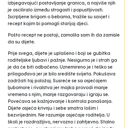
izbjegavajući postavljanje granica, a najviše njih
je osciliralo između strogosti i popustljivosti.
Iscrpljene brigom o bebama, tražile su savjet i
recept
kojim bi pomogli starijoj djeci.
Pošto
recept
ne postoji, zamolila sam ih da zamisle
da su dijete.
Prije svega, dijete je uplašeno i boji se gubitka
roditeljske ljubavi i pažnje. Nesigurno je i strah ga
je da će biti odbačeno. Uznemireno je i teško se
prilagođava jer je bilo središte svijeta. Pokušava
zadržati taj položaj. Susreće se sa osjećajem
ljubomore i rivalstva jer majka provodi manje
vremena s njim, manje razgovaraju i igraju se.
Povećava se kažnjavanje i kontrola ponašanja.
Dijete osjeća krivnju i sebe smatra lošim i
bezvrijednim. Ne razumije osjećaje roditelja. U
školi je razdražljivo, nervozno i zahtjevno. Stalno