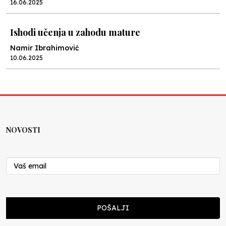
16.06.2025
Ishodi učenja u zahodu mature
Namir Ibrahimović
10.06.2025
Kraj školske godine, fotofiniš
Anes Osmić
04.06.2025
NOVOSTI
Reformar’s Coming
Nenad Veličković
29.10.2024
Cuke i djeca
POŠALJI
Školegijum redakcija
06.12.2023