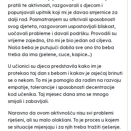
pratili te aktivnosti, razgovarali s djecom i
popunjavali upitnik koji mi je davao smjernice za
dalji rad. Posmatranjem su otkrivali sposobnosti
svog djeteta, razgovorom uspostavljali bliskost,
uočavali probleme i davali podršku. Provodili su
vrijeme zajedno, što mi je bio jedan od ciljeva.
Naša beba je putujući dobila sve ono što beba
treba da ima (pelene, cuce, kapice...)
U učionici su djeca predstavila kako im je
protekao taj dan s bebom i kakav je osjećaj brinuti
se o nekom. To mi je pomoglo da radim na razvoju
empatije, tolerancije i sposobnosti decentracije
kod učenika. Taj mjesec dana smo se mnogo
smijali i zabavljali.
Naravno da ovom aktivnošću nisu svi problemi
riješeni, ali su malo olakšani. To je proces u kojem
se situacije mijenjaju i za njih treba tražiti rješenje.