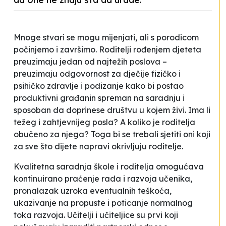
Mnoge stvari se mogu mijenjati, ali s porodicom
počinjemo i završimo. Roditelji rođenjem djeteta
preuzimaju jedan od najtežih poslova –
preuzimaju odgovornost za dječije fizičko i
psihičko zdravlje i podizanje kako bi postao
produktivni građanin spreman na saradnju i
sposoban da doprinese društvu u kojem živi. Ima li
težeg i zahtjevnijeg posla? A koliko je roditelja
obučeno za njega? Toga bi se trebali sjetiti oni koji
za sve što dijete napravi okrivljuju roditelje.
Kvalitetna saradnja škole i roditelja omogućava
kontinuirano praćenje rada i razvoja učenika,
pronalazak uzroka eventualnih teškoća,
ukazivanje na propuste i poticanje normalnog
toka razvoja. Učitelji i učiteljice su prvi koji