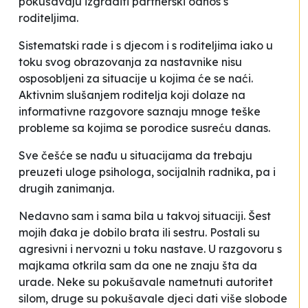
pokušavaju izgraditi partnerski odnos s
roditeljima.
Sistematski rade i s djecom i s roditeljima iako u
toku svog obrazovanja za nastavnike nisu
osposobljeni za situacije u kojima će se naći.
Aktivnim slušanjem roditelja koji dolaze na
informativne razgovore saznaju mnoge teške
probleme sa kojima se porodice susreću danas.
Sve češće se nađu u situacijama da trebaju
preuzeti uloge psihologa, socijalnih radnika, pa i
drugih zanimanja.
Nedavno sam i sama bila u takvoj situaciji. Šest
mojih đaka je dobilo brata ili sestru. Postali su
agresivni i nervozni u toku nastave. U razgovoru s
majkama otkrila sam da one ne znaju šta da
urade. Neke su pokušavale nametnuti autoritet
silom, druge su pokušavale djeci dati više slobode