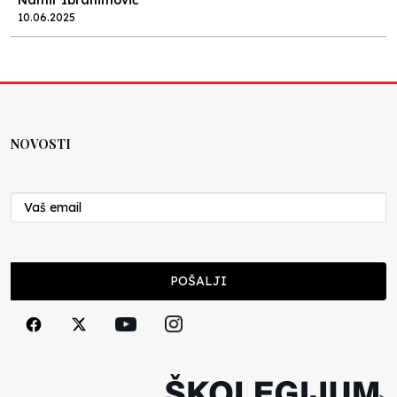
Namir Ibrahimović
10.06.2025
Kraj školske godine, fotofiniš
Anes Osmić
04.06.2025
NOVOSTI
Reformar’s Coming
Nenad Veličković
29.10.2024
Cuke i djeca
POŠALJI
Školegijum redakcija
06.12.2023
Francuski i može i ne može, ali turski može
svakako