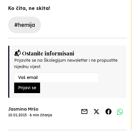
Ko čita, ne skita!
#hemija
📬 Ostanite informisani
Prijavite se na Školegijum newsletter i ne propustite
nijednu vijest.
Prijavi se
Jasmina Mršo
10.01.2015 · 6 min čitanja