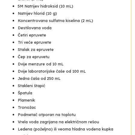
5M Natrijev hidroksid (10 mL)
Natrijev hlorid (10 g)
Koncentrovana sulfatna kiselina (2 mL)
Destilovana voda
Četiri epruvete
Tri veće epruvete
Stalak za epruvete
Čep za epruvetu
Dvije menzure od 10 mL
Dvije laboratorijske čaše od 100 mL
Jedna čaša od 250 mL
Stakleni štapić
Špatula
Plamenik
Tronožac
Podmetač otporan na toplotu
Vrela voda zagrijana na električnom rešou
Ledena (poželjno) ili veoma hladna vodena kupka