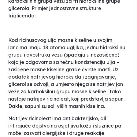
karboksilnih grupa vežu za tri hidroksilne grupe
glicerola. Primjer jednostavne strukture
triglicerida:
Kod ricinusovog ulja masne kiseline u svojim
lancima imaju 18 atoma ugljika, jednu hidroksilnu
grupu i dvostruku vezu (spadaju u nezasićene)
koja je odgovorna za tečnu konzistenciju ulja –
zasićene masne kiseline grade čvrste masti. Uz
dodatak natrijevog hidroksida i zagrijavanje,
glicerol se odvoji, a umjesto njega se natrijev jon
veže za karboksilnu grupu masne kiseline i tako
nastaje natrijev ricinoleat, koji predstavlja sapun.
Dakle, sapuni su soli viših masnih kiselina.
Natrijev ricinoleat ima antibakterijsko, ali i
iritirajuće dejstvo na osjetljivu kožu i sluznice pa
može izazvati alergijske i druge reakcije