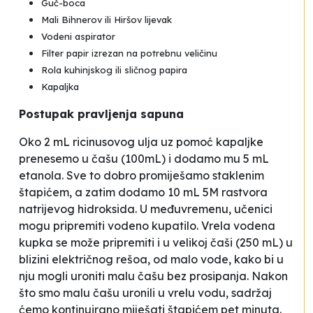
Guč-boca
Mali Bihnerov ili Hiršov lijevak
Vodeni aspirator
Filter papir izrezan na potrebnu veličinu
Rola kuhinjskog ili sličnog papira
Kapaljka
Postupak pravljenja sapuna
Oko 2 mL ricinusovog ulja uz pomoć kapaljke
prenesemo u čašu (100mL) i dodamo mu 5 mL
etanola. Sve to dobro promiješamo staklenim
štapićem, a zatim dodamo 10 mL 5M rastvora
natrijevog hidroksida. U međuvremenu, učenici
mogu pripremiti vodeno kupatilo. Vrela vodena
kupka se može pripremiti i u velikoj čaši (250 mL) u
blizini električnog rešoa, od malo vode, kako bi u
nju mogli uroniti malu čašu bez prosipanja. Nakon
što smo malu čašu uronili u vrelu vodu, sadržaj
ćemo kontinuirano miješati štapićem pet minuta.