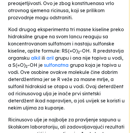
preosjetljivosti. Ovo je zbog konstituenasa vrlo
otrovnog sjemena ricinusa, koji se prilikom
prozvodnje mogu odstraniti.
Kod drugog eksperimenta tri masne kiseline preko
hidroksilne grupe na svom lancu reaguju sa
koncentrovanom sulfatnom i nastaju sulfonske
kiseline, opšte formule:
R
S(=O)
-OH.
R
predstavlja
2
organsku
alkil
ili
aril
grupu i ona nije topiva u vodi,
a S(=O)
-OH je
sulfonatna
grupa koja je topiva u
2
vodi. Ove osobine ovakve molekule čine dobrim
deterdžentima jer se
R
veže za masne mrlje, a
sulfonil hidroksid se otapa u vodi. Ovaj deterdžent
od ricinusovog ulja je inače prvi sintetski
deterdžent ikad napravljen, a još uvijek se koristi u
nekim uljima za kupanje.
Ricinusovo ulje je najbolje za pravljenje sapuna u
školskom laboratoriju, ali zadovoljavajući rezultati