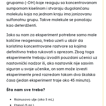
grupama (-OH) koje reaguju sa koncentrovanom
sumpornom kiselinom i stvaraju dugolančanu
molekulu koja na jednom kraju ima jonizovanu
sulfonatnu grupu. Takve molekule se ponašaju
kao deterdženti.
Iako su nam za eksperiment potrebne samo male
količine reagenasa, treba uzeti u obzir da
koristimo koncentrovane rastvore sa kojima
definitivno treba rukovati s oprezom. Zbog toga
eksperimente trebaju izvoditi pouzdani učenici uz
nastavnički nadzor ili, ako nastavnik nije sasvim
siguran u svoje učenike, on sam može izvesti
eksperimente pred razredom tokom dva školska
časa (jedan eksperiment traje oko 45 minuta).
Šta nam sve treba?
Ricinusovo ulje (oko 5 mL)
Etanol (5 mL)