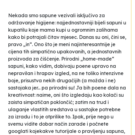
Nekada smo sapune vezivali isključivo za
održavanje higijene: najjednostavniji bijeli sapuni u
kupatilu koje mama kupi u ogromnim zalihama
kako bi potrajali čitav mjesec. Danas su oni, čini se,
pravo „in“. Ono što je meni najinteresantnije je
cijena tih simpatično upakovanih, a jednostavnih
proizvoda za čišćenje. Prirodni „home-made“
sapuni, kako vidim, dobivaju poene upravo na
nepravilan i hrapav izgled, na ne toliko intenzivne
boje, prisustva nekih drugačijih (a možda i ne)
sastojaka jer... pa prirodni su! Ja bih poene dala na
kreativnost: naime, oni što izgledaju kao kolači su
zaista simpatičan poklončić; zatim na trud i
ulaganje vlastitih sredstava u sastojke potrebne
za izradu i to je otprilike to. Ipak, prije nego u
svemu vidite dobar način zarade i počnete
googlati kojekakve tutorijale o pravljenju sapuna,