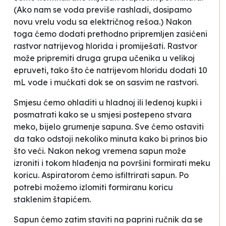
(Ako nam se voda previše rashladi, dosipamo
novu vrelu vodu sa električnog rešoa.) Nakon
toga ćemo dodati prethodno pripremljen zasićeni
rastvor natrijevog hlorida i promiješati. Rastvor
može pripremiti druga grupa učenika u velikoj
epruveti, tako što će natrijevom hloridu dodati 10
mL vode i mućkati dok se on sasvim ne rastvori.
Smjesu ćemo ohladiti u hladnoj ili ledenoj kupki i
posmatrati kako se u smjesi postepeno stvara
meko, bijelo grumenje sapuna. Sve ćemo ostaviti
da tako odstoji nekoliko minuta kako bi prinos bio
što veći. Nakon nekog vremena sapun može
izroniti i tokom hlađenja na površini formirati meku
koricu. Aspiratorom ćemo isfiltrirati sapun. Po
potrebi možemo izlomiti formiranu koricu
staklenim štapićem.
Sapun ćemo zatim staviti na paprini ručnik da se