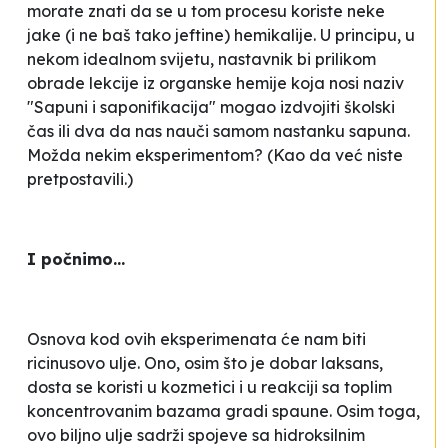
morate znati da se u tom procesu koriste neke
jake (i ne baš tako jeftine) hemikalije. U principu, u
nekom idealnom svijetu, nastavnik bi prilikom
obrade lekcije iz organske hemije koja nosi naziv
"Sapuni i saponifikacija" mogao izdvojiti školski
čas ili dva da nas nauči samom nastanku sapuna.
Možda nekim eksperimentom? (Kao da već niste
pretpostavili.)
I počnimo...
Osnova kod ovih eksperimenata će nam biti
ricinusovo ulje. Ono, osim što je dobar laksans,
dosta se koristi u kozmetici i u reakciji sa toplim
koncentrovanim bazama gradi spaune. Osim toga,
ovo biljno ulje sadrži spojeve sa hidroksilnim