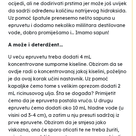
ocijedi, ali ne dodirivati prstima jer može još uvijek
da sadrži određenu količinu natrijevog hidroksida.
Uz pomoć špatule prenesemo nešto sapuna u
epruvetu i dodamo nekoliko mililitara destilovane
vode, dobro promiješamo i... Imamo sapun!
A može i deterdžent...
U veću epruvetu treba dodati 4 mL
koncentrovane sumporne kiseline. Obzirom da se
ovdje radi o koncentrovanoj jakoj kiselini, poželjno
je da ovaj korak učini nastavnik. Uz pomoć
kapaljke ćemo tome s velikim oprezom dodati 2
mL ricinusovog ulja. Šta se događa? Primijetit
ćemo da je epruveta postala vruća. U drugu
epruvetu ćemo dodati oko 10 mL hladne vode (u
visini od 3-4 cm), a zatim u nju presuti sadržaj iz
prve epruvete. Obzirom da je smjesa jako
viskozna, ona će sporo oticati te ne treba žuriti,