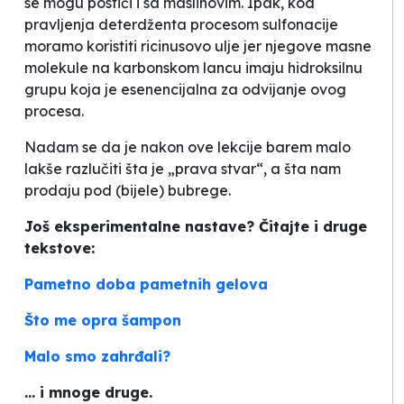
se mogu postići i sa maslinovim. Ipak, kod
pravljenja deterdženta procesom sulfonacije
moramo koristiti ricinusovo ulje jer njegove masne
molekule na karbonskom lancu imaju hidroksilnu
grupu koja je esenencijalna za odvijanje ovog
procesa.
Nadam se da je nakon ove lekcije barem malo
lakše razlučiti šta je „prava stvar“, a šta nam
prodaju pod (bijele) bubrege.
Još eksperimentalne nastave? Čitajte i druge
tekstove:
Pametno doba pametnih gelova
Što me opra šampon
Malo smo zahrđali?
... i mnoge druge.