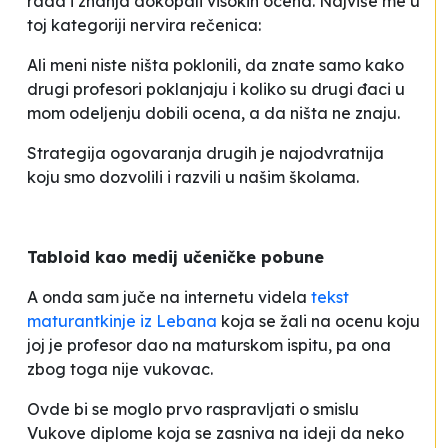
rada i znanja dokopali visokih ocena. Najviše me u
toj kategoriji nervira rečenica:
Ali meni niste ništa poklonili, da znate samo kako
drugi profesori poklanjaju i koliko su drugi đaci u
mom odeljenju dobili ocena, a da ništa ne znaju
.
Strategija ogovaranja drugih je najodvratnija
koju smo dozvolili i razvili u našim školama.
Tabloid kao medij učeničke pobune
A onda sam juče na internetu videla
tekst
maturantkinje iz Lebana
koja se žali na ocenu koju
joj je profesor dao na maturskom ispitu, pa ona
zbog toga nije vukovac.
Ovde bi se moglo prvo raspravljati o smislu
Vukove diplome koja se zasniva na ideji da neko