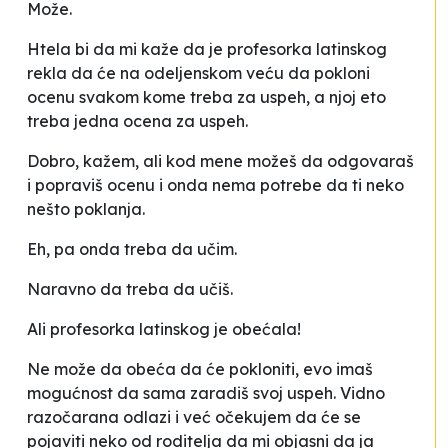
Može.
Htela bi da mi kaže
da je profesorka latinskog
rekla da će na odeljenskom veću da pokloni
ocenu svakom kome treba za uspeh, a njoj eto
treba jedna ocena za uspeh
.
Dobro
, kažem,
ali kod mene možeš da odgovaraš
i popraviš ocenu i onda nema potrebe da ti neko
nešto poklanja
.
Eh, pa onda treba da učim
.
Naravno da treba da učiš.
Ali profesorka latinskog je obećala!
Ne može da obeća da će pokloniti, evo imaš
mogućnost da sama zaradiš svoj uspeh.
Vidno
razočarana odlazi i već očekujem da će se
pojaviti neko od roditelja da mi objasni da ja