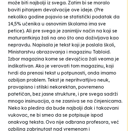
može biti najbolji iz svega. Zatim bi se moralo
baviti pitanjem devalvacije ove ideje. (Pre
nekoliko godine pojavio se statistički podatak da
14,5% učenika u osnovnim školama ima sve
petice). Ali pre svega je zanimljiv način na koji se
maturantkinja žali na ono što ona doživljava kao
nepravdu. Napisala je tekst koji je poslala školi,
Ministarstvu obrazovanja i magazinu Tabloid.
Izbor magazina kome se devojčica žali veoma je
indikativan. Ako je verovati tom magazinu, koji
tvrdi da prenosi tekst u potpunosti, onda imamo
ozbiljan problem. Tekst je neprihvatljivo neuk,
pravopisno i stilski nekorektan, povremeno
patetičan, bez jasne strukture, i pre svega sadrži
mnogo insinuacija, a ne zasniva se na činjenicama.
Neko ko pledira da bude najbolji đak i takozvani
vukovac, ne bi smeo da se potpisuje ispod
onakvog teksta. Ovo nije odbrana profesora, već
ozbiljna zabrinutost nad vremenom i