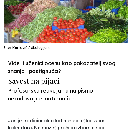
Enes Kurtović / Školegijum
Vide li učenici ocenu kao pokazatelj svog
znanja i postignuća?
Savest na pijaci
Profesorska reakcija na na pismo
nezadovoljne maturantice
J
un je tradicionalno lud mesec u školskom
kalendaru. Ne možeš proći do zbornice od