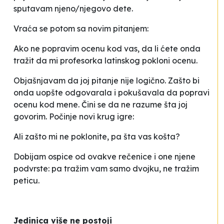
sputavam njeno/njegovo dete.
Vraća se potom sa novim pitanjem:
Ako ne popravim ocenu kod vas, da li ćete onda
tražit da mi profesorka latinskog pokloni ocenu
.
Objašnjavam da joj pitanje nije logično. Zašto bi
onda uopšte odgovarala i pokušavala da popravi
ocenu kod mene. Čini se da ne razume šta joj
govorim. Počinje novi krug igre:
Ali zašto mi ne poklonite, pa šta vas košta?
Dobijam ospice od ovakve rečenice i one njene
podvrste:
pa tražim vam samo dvojku, ne tražim
peticu
.
Jedinica više ne postoji