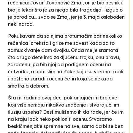
rečenicu:
Jovan Jovanović Zmaj, on je bio pesnik i
bio je lekar što je za njega bila tragedija
…
izgubio
je porodicu
… z
vao se Zmaj, jer je 3. maja oslobođen
neki narod
.
Pokušavam da sa njima protumačim bar nekoliko
rečenica iz teksta i grize me savest kada za to
zamuckivanje dam dvojku. Onda me je sramota
što drugo dete ima zaključenu trojku, onu pravu,
zarađenu, pa bih njoj da podignem ocenu na
četvorku, a pomislim na đake koju su vredno radili
i pošteno zaradili ocenu četiri koja se nekada
smatrala dobrom.
Šta mi radimo ovoj deci poklanjajući im brojeve
koji više nemaju nikakvo značenje i stvarajući im
iluziju uspeha? Destimulišemo ih da rade, jer će im
na kraju ipak neko pokloniti ocenu. Stvaramo
beskičmenjake spremne na sve, samo da bi se bez