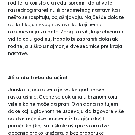
roditelja koji stoje u redu, spremni da uhvate
razrednog starešinu ili predmetnog nastavnika i
nešto se raspituju, objašnjavaju. Najčešće dolaze
da kritikuju nekog nastavnika koji
nema
razumevanja za dete
. Zbog takvih, koje obično ne
vidite celu godinu, trebalo bi zabraniti dolazak
roditelja u školu najmanje dve sedmice pre kraja
nastave
.
Ali onda treba da učim!
Junska pijaca ocena je svake godine sve
raskalašnija. Ocene se poklanjaju brzinom koju
više niko ne može da prati. Ovih dana ispitujem
đake koji uglavnom ne uspevaju da izgovore više
od dve rečenice naučene iz tragično loših
priručnika (koji su u škole ušli pre skoro dve
decenije preko knjižara, a bez preporuke