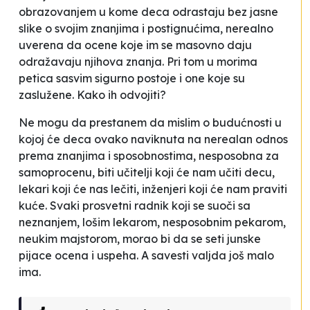
obrazovanjem u kome deca odrastaju bez jasne
slike o svojim znanjima i postignućima, nerealno
uverena da ocene koje im se masovno daju
odražavaju njihova znanja. Pri tom u morima
petica sasvim sigurno postoje i one koje su
zaslužene. Kako ih odvojiti?
Ne mogu da prestanem da mislim o budućnosti u
kojoj će deca ovako naviknuta na nerealan odnos
prema znanjima i sposobnostima, nesposobna za
samoprocenu, biti učitelji koji će nam učiti decu,
lekari koji će nas lečiti, inženjeri koji će nam praviti
kuće. Svaki prosvetni radnik koji se suoči sa
neznanjem, lošim lekarom, nesposobnim pekarom,
neukim majstorom, morao bi da se seti junske
pijace ocena i uspeha. A savesti valjda još malo
ima.