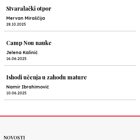
Stvaralački otpor
Mervan Miraščija
28.10.2025
Camp Nou nauke
Jelena Kalinić
16.06.2025
Ishodi učenja u zahodu mature
Namir Ibrahimović
10.06.2025
Kraj školske godine, fotofiniš
Anes Osmić
04.06.2025
NOVOSTI