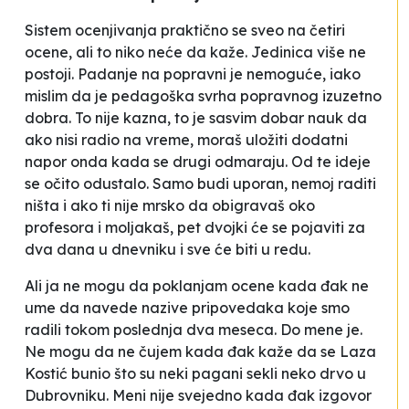
Sistem ocenjivanja praktično se sveo na četiri
ocene, ali to niko neće da kaže. Jedinica više ne
postoji. Padanje na popravni je nemoguće, iako
mislim da je pedagoška svrha popravnog izuzetno
dobra. To nije kazna, to je sasvim dobar nauk da
ako nisi radio na vreme, moraš uložiti dodatni
napor onda kada se drugi odmaraju. Od te ideje
se očito odustalo. Samo budi uporan, nemoj raditi
ništa i ako ti nije mrsko da obigravaš oko
profesora i moljakaš, pet dvojki će se pojaviti za
dva dana u dnevniku i sve će biti u redu.
Ali ja ne mogu da poklanjam ocene kada đak ne
ume da navede nazive pripovedaka koje smo
radili tokom poslednja dva meseca. Do mene je.
Ne mogu da ne čujem kada đak kaže da se Laza
Kostić
bunio što su neki pagani sekli neko drvo u
Dubrovniku
. Meni nije svejedno kada đak izgovor