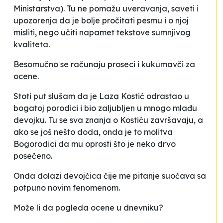
Ministarstva). Tu ne pomažu uveravanja, saveti i
upozorenja da je bolje pročitati pesmu i o njoj
misliti, nego učiti napamet tekstove sumnjivog
kvaliteta.
Besomučno se računaju proseci i kukumavči za
ocene.
Stoti put slušam da je
Laza Kostić odrastao u
bogatoj porodici i bio zaljubljen u mnogo mlađu
devojku
. Tu se sva znanja o Kostiću završavaju, a
ako se još nešto doda, onda je to
molitva
Bogorodici da mu oprosti što je neko drvo
posečeno.
Onda dolazi devojčica čije me pitanje suočava sa
potpuno novim fenomenom.
Može li da pogleda ocene u dnevniku
?