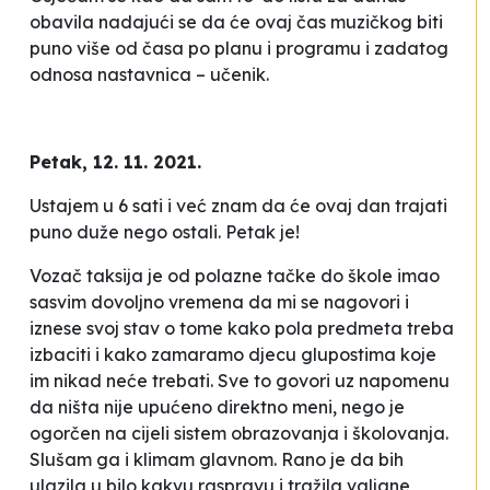
obavila nadajući se da će ovaj čas muzičkog biti
puno više od časa po planu i programu i zadatog
odnosa nastavnica – učenik.
Petak, 12. 11. 2021.
Ustajem u 6 sati i već znam da će ovaj dan trajati
puno duže nego ostali. Petak je!
Vozač taksija je od polazne tačke do škole imao
sasvim dovoljno vremena da mi se
nagovori
i
iznese svoj stav o tome kako
pola predmeta treba
izbaciti
i kako
zamaramo djecu glupostima
koje
im nikad neće trebati.
Sve to govori uz napomenu
da ništa nije upućeno direktno meni, nego je
ogorčen na cijeli sistem obrazovanja i školovanja.
Slušam ga i klimam glavnom. Rano je da bih
ulazila u bilo kakvu raspravu i tražila valjane