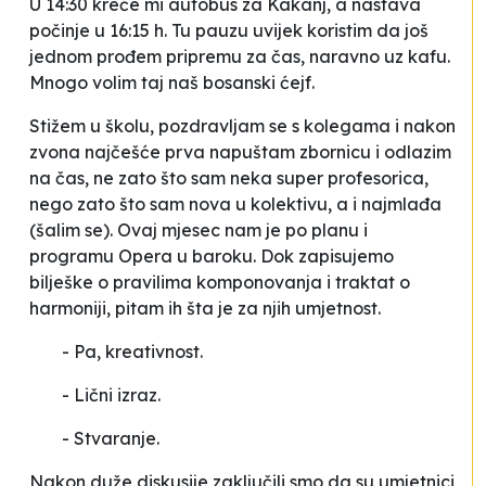
U 14:30 kreće mi autobus za Kakanj, a nastava
počinje u 16:15 h. Tu pauzu uvijek koristim da još
jednom prođem pripremu za čas, naravno uz kafu.
Mnogo volim taj naš bosanski ćejf.
Stižem u školu, pozdravljam se s kolegama i nakon
zvona najčešće prva napuštam zbornicu i odlazim
na čas, ne zato što sam neka super profesorica,
nego zato što sam nova u kolektivu, a i najmlađa
(šalim se). Ovaj mjesec nam je po planu i
programu
Opera u baroku
. Dok zapisujemo
bilješke o pravilima komponovanja i traktat o
harmoniji, pitam ih šta je za njih umjetnost.
- Pa, kreativnost.
- Lični izraz.
- Stvaranje.
Nakon duže diskusije zaključili smo da su umjetnici