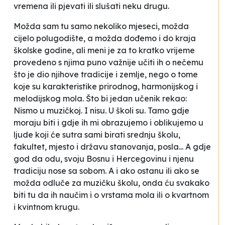
vremena ili pjevati ili slušati
neku drugu
.
Možda sam tu samo nekoliko mjeseci, možda
cijelo polugodište, a možda dođemo i do kraja
školske godine, ali meni je za to kratko vrijeme
provedeno s njima puno važnije učiti ih o nečemu
što je dio njihove tradicije i zemlje, nego o tome
koje su karakteristike prirodnog, harmonijskog i
melodijskog mola. Što bi jedan učenik rekao:
Nismo u muzičkoj.
I nisu. U školi su. Tamo gdje
moraju biti i gdje ih mi obrazujemo i oblikujemo u
ljude koji će sutra sami birati srednju školu,
fakultet, mjesto i državu stanovanja, posla... A gdje
god da odu, svoju Bosnu i Hercegovinu i njenu
tradiciju nose sa sobom. A i ako ostanu ili ako se
možda odluče za muzičku školu, onda ću svakako
biti tu da ih naučim i o vrstama mola ili o kvartnom
i kvintnom krugu.