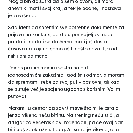
Mogla bih do sutra da pišem o ovom, ali mora
dnevnik imati i svoj kraj, a tek je podne, i nastava
je završena.
Sad idem da spremim sve potrebne dokumente za
prijavu na konkurs, pa da u ponedjeljak mogu
predati i nadati se da ćemo imati još dosta
časova na kojima ćemo učiti nešto novo. I ja od
njih i oni od mene.
Danas pratim mamu i sestru na put –
jednosedmični zakašnjeli godišnji odmor, a moram
da spremam i sebe za svoj put – poslovni, ali kad
se putuje već je spojeno ugodno s korisnim. Volim
putovati.
Moram i u centar da završim sve što mi je ostalo
jer za vikend neću biti tu. Na trening neću stići, a i
drugarica večeras slavi rođendan, pa će ovaj dan
biti baš zaokružen. I dug. Ali sutra je vikend, a ja