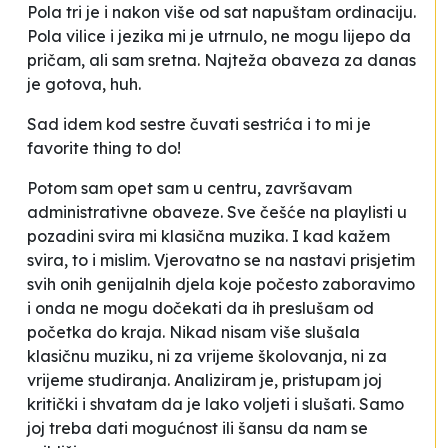
Pola tri je i nakon više od sat napuštam ordinaciju.
Pola vilice i jezika mi je utrnulo, ne mogu lijepo da
pričam, ali sam sretna. Najteža obaveza za danas
je gotova, huh.
Sad idem kod sestre čuvati sestrića i to mi je
favorite thing to do!
Potom sam opet sam u centru, završavam
administrativne obaveze. Sve češće na playlisti u
pozadini svira mi klasična muzika. I kad kažem
svira
,
to i mislim. Vjerovatno se na nastavi prisjetim
svih onih genijalnih djela koje počesto zaboravimo
i onda ne mogu dočekati da ih preslušam od
početka do kraja. Nikad nisam više slušala
klasičnu muziku, ni za vrijeme školovanja, ni za
vrijeme studiranja. Analiziram je, pristupam joj
kritički i shvatam da je lako voljeti i slušati. Samo
joj treba dati mogućnost ili šansu da nam se