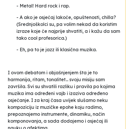
- Metal! Hard rock i rap.
- A ako je osjećaj lakoće, opuštenosti,
chilla
?
(Srednjoškolci su, pa volim nekad da koristim
izraze koje će najprije shvatiti, a i kažu da sam
tako
cool
profesorica.)
- Eh, pa to je jazz ili klasična muzika.
I ovom debatom i objašnjenjem šta je to
harmonija, ritam, tonalitet... svoju
misiju
sam
završila. Svi su shvatili razliku i pravila po kojima
muzika ima određeni
vajb
i izaziva određeno
osjećanje. I za kraj časa uvijek slušamo neku
kompoziciju iz muzičke epohe koju radimo,
prepoznajemo instrumente, dinamiku, način
komponovanja, a sada dodajemo i osjećaj ili
nauku o afektima
.