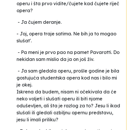
operu i šta prvo
vidite/čujete
kad čujete riječ
opera?
- Ja čujem
deranje.
- Joj, opera traje satima. Ne bih ja to mogao
slušat'.
- Pa meni je prvo pao na pamet Pavarotti. Do
nekidan sam mislio da ja on još živ.
- Ja sam gledala operu, prošle godine je bila
gostujuća studentska opera kod nas i bilo mi
je
okej
.
Iskrena da budem, nisam ni očekivala da će
neko voljeti i slušati operu ili biti njome
oduševljen, ali šta je razlog za to? Jesu li ikad
slušali ili gledali ozbiljnu opernu predstavu,
jesu li imali priliku?