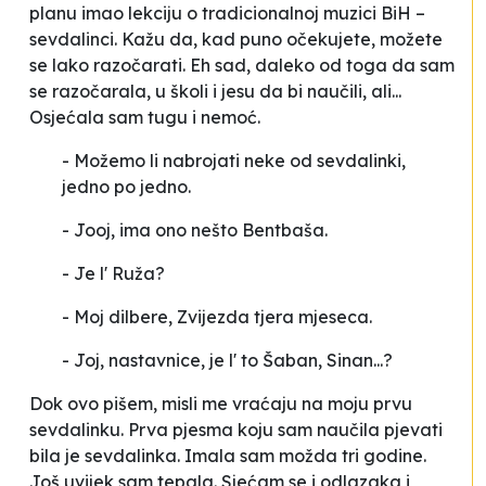
planu imao lekciju o tradicionalnoj muzici BiH –
sevdalinci. Kažu da, kad puno očekujete, možete
se lako razočarati. Eh sad, daleko od toga da sam
se razočarala, u školi i jesu da bi naučili, ali...
Osjećala sam tugu i nemoć.
- Možemo li nabrojati neke od sevdalinki,
jedno po jedno.
- Jooj, ima ono nešto Bentbaša.
- Je l'
Ruža
?
-
Moj dilbere
,
Zvijezda tjera mjeseca
.
- Joj, nastavnice, je l' to Šaban, Sinan...?
Dok ovo pišem, misli me vraćaju na moju prvu
sevdalinku. Prva pjesma koju sam naučila pjevati
bila je sevdalinka. Imala sam možda tri godine.
Još uvijek sam tepala. Sjećam se i odlazaka i