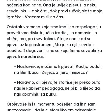
noćenja kod nane. Ona je uvijek pjevušila neku
sevdalinku – dok čisti, dok pravi ručak, slaže moje
igračke... Vraćam misli na čas.
Ostatak vremena koje smo imali na raspolaganju
proveli smo diskutujući o tradiciji, o domovini, o
običajima, pa i sevdalinci. Šta je ona, kad se
pjeva, uz koji instrument, šta je za njih
sevdah
uopšte... I dogovorili smo se koju ćemo sevdalinku
pjevati naredni čas!
- Nastavnice, možemo li pjevati
Kad ja pođoh
na Bentbašu
i
Zvijezda tjera mjeseca
?
- Naravno, ali pjevajte što tiše jer preko puta
nas je kabinet pedagoga, ne bi bilo lijepo da
nas opominju za buku.
Otpjevaše ih i u momentu poželjeh da ih nisam
upozoravala i da je cijelom školom odzvanjala