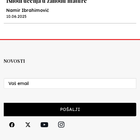
Ishodi učenja u zahodu mature
Namir Ibrahimović
10.06.2025
Kraj školske godine, fotofiniš
Anes Osmić
04.06.2025
NOVOSTI
Reformar’s Coming
Nenad Veličković
29.10.2024
Cuke i djeca
POŠALJI
Školegijum redakcija
06.12.2023
Francuski i može i ne može, ali turski može