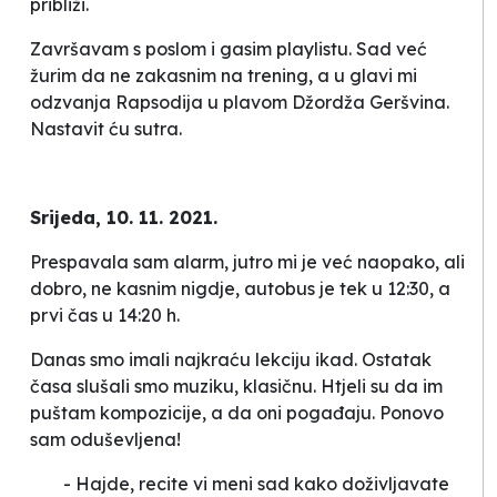
približi.
Završavam s poslom i gasim playlistu. Sad već
žurim da ne zakasnim na trening, a u glavi mi
odzvanja
Rapsodija u plavom
Džordža Geršvina.
Nastavit ću sutra.
Srijeda, 10. 11. 2021.
Prespavala sam alarm, jutro mi je već
naopako
, ali
dobro, ne kasnim nigdje, autobus je tek u 12:30, a
prvi čas u 14:20 h.
Danas smo imali najkraću lekciju ikad. Ostatak
časa slušali smo muziku, klasičnu. Htjeli su da im
puštam kompozicije, a da oni pogađaju. Ponovo
sam oduševljena!
- Hajde, recite vi meni sad kako doživljavate