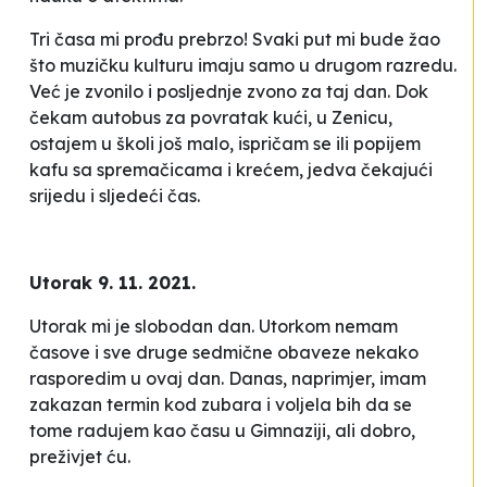
Tri časa mi prođu prebrzo! Svaki put mi bude žao
što muzičku kulturu imaju samo u drugom razredu.
Već je zvonilo i posljednje zvono za taj dan. Dok
čekam autobus za povratak kući, u Zenicu,
ostajem u školi još malo, ispričam se ili popijem
kafu sa spremačicama i krećem, jedva čekajući
srijedu i sljedeći čas.
Utorak 9. 11. 2021.
Utorak mi je slobodan dan. Utorkom nemam
časove i sve druge sedmične obaveze nekako
rasporedim u ovaj dan. Danas, naprimjer, imam
zakazan termin kod zubara i voljela bih da se
tome radujem kao času u Gimnaziji, ali dobro,
preživjet ću.