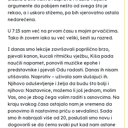
argumente da pobijem nešto od svega što je
rekao, a i uskoro stižemo, pa bih vjerovatno ostala
nedorečena.
U 7:15 sam već na prvom času s mojim
prvačićima
.
Tako ih zovem iako su već veliki, šesti su razred.
I danas smo lekcije završavali poprilično brzo,
pjevali kanon, kucali ritmičku vježbu,
Kiša pada
naučili napamet, ponovili muzičke epohe i
predstavnike i pjevali
Odu radosti
. Danas ih nisam
utišavala. Naprotiv – uživala sam slušajući ih.
Njihovo oduševljenje i želja da budu što bolji i
njihovo:
Nastavnice, možemo li još jednom, molim
Vas
, ono je zbog čega volim raditi s osnovcima. Na
kraju svakog časa ostajalo nam je vremena da
ponovimo ili nastavimo priču o sevdalinci. Sada
smo ih nabrojali više od 20, poslušali smo novu i
dogovorili se da ćemo svaki put kad nam ostane