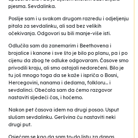
pjesma. Sevdalinka.
Poslije sam i u svakom drugom razredu i odjeljenju
pitala za sevdalinku, ali sad bez velikih
očekivanja. Odgovori su bili manje-više isti.
Odlučila sam da zanemarim i Beethovena i
brojalice i kanone i sve što je bilo po planu, pa i po
cijenu da zbog te odluke odgovaram. Časove smo
privodili kraju, ali smo ostajali nedorečeni. Bilo je
tu još mnogo toga da se kaže i ispriča o Bosni,
Hercegovini, nanama i dedama, folkloru... i
sevdalinci. Obećala sam da ćemo razgovor
nastaviti sljedeći čas, i hoćemo.
Nakon pet časova idem na drugi posao. Usput
slušam sevdalinku. Geršvina ću nastaviti neki
drugi put.
Osjećam se kao da sam
to-do
listu za danas