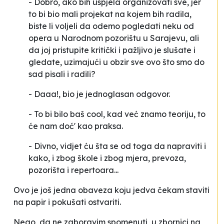
- Dobro, ako bih uspjela organizovati sve, jer
to bi bio mali projekat na kojem bih radila,
biste li voljeli da odemo pogledati neku od
opera u Narodnom pozorištu u Sarajevu, ali
da joj pristupite kritički i pažljivo je slušate i
gledate, uzimajući u obzir sve ovo što smo do
sad pisali i radili?
- Daaa!, bio je jednoglasan odgovor.
- To bi bilo baš
cool
, kad već znamo teoriju, to
će nam doć' kao praksa.
- Divno, vidjet ću šta se od toga da napraviti i
kako, i zbog škole i zbog mjera, prevoza,
pozorišta i repertoara...
Ovo je još jedna
obaveza
koju jedva čekam staviti
na papir i pokušati ostvariti.
Nego, da ne zaboravim spomenuti, u zbornici na