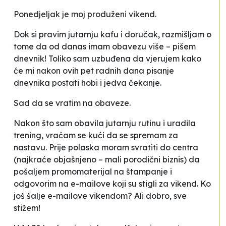
Ponedjeljak je moj produženi vikend.
Dok si pravim jutarnju kafu i doručak, razmišljam o
tome da od danas imam
obavezu
više – pišem
dnevnik! Toliko sam uzbuđena da vjerujem kako
će mi nakon ovih pet radnih dana pisanje
dnevnika postati hobi i
jedva čekanje
.
Sad da se vratim na obaveze.
Nakon što sam obavila jutarnju rutinu i uradila
trening, vraćam se kući da se spremam za
nastavu. Prije polaska moram svratiti do centra
(najkraće objašnjeno – mali porodični biznis) da
pošaljem promomaterijal na štampanje i
odgovorim na e-mailove koji su stigli za vikend. Ko
još šalje e-mailove vikendom? Ali dobro, sve
stižem!