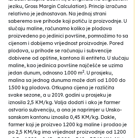
jeziku,
Gross Margin Calculation
). Princip izračuna
relativno je jednostavan. Na jednoj strani
saberemo sve prihode koji potiču iz proizvodnje. U
slučaju maline, računamo koliko je plodova
proizvedeno po jedinici površine, pomnožimo to sa
cijenom i dobijemo vrijednost proizvodnje. Pored
plodova, u prihode se računaju i subvencije
dobivene od opštine, kantona ili entiteta. U slučaju
maline, kao jedinica površine najčešće se uzima
2
jedan dunum, odnosno 1.000 m
. U prosjeku,
malina sa jednog dunuma može dati od 1.000 do
1.500 kg plodova. Otkupna cijena je različita
svake sezone, a u 2019. godini u prosjeku je
iznosila 2,5 KM/kg. Valja dodati i ako je farmer
ostvario subvenciju, a ona je naprimjer u Unsko-
sanskom kantonu iznosila 0,45 KM/kg. Dakle,
farmer koji je proizveo 1.200 kg maline i prodao je
po 2,5 KM/kg ima vrijednost proizvodnje od 1.200