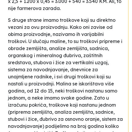
x 2,5 + 1.200 x 0,45 = 3.000 + 540 = 3.540 KM. Ali, to
nije farmerova zarada.
S druge strane imamo troškove koji su direktno
vezani za ovu proizvodnju. Kako oni zavise od
obima proizvodnje, nazivamo ih varijabilni
troškovi. U slučaju maline, to su troškovi pripreme i
obrade zemljišta, analize zemljišta, sadnica,
organskog i mineralnog đubriva, zaštitnih
sredstava, stubova i žice za vertikalni uzgoj,
sistema za navodnjavanje, dnevnice za
unajmljene radnike, i svi drugi troškovi koji su
nastali u proizvodnji. Malina se iskorištava više
godina, od 12 do 15, neki troškovi nastanu samo
jednom, a neke imamo svake godine. Zato u
izračunu pokrića, troškove koji nastanu jednom
(priprema zemljišta, analiza zemljišta, sadnice,
stubovi i žice, đubrivo za osnovno oranje, sistem za
navodnjavanje) podijelimo na broj godina koliko