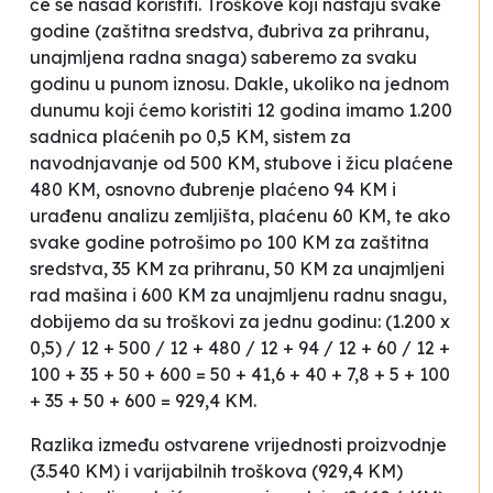
će se nasad koristiti. Troškove koji nastaju svake
godine (zaštitna sredstva, đubriva za prihranu,
unajmljena radna snaga) saberemo za svaku
godinu u punom iznosu. Dakle, ukoliko na jednom
dunumu koji ćemo koristiti 12 godina imamo 1.200
sadnica plaćenih po 0,5 KM, sistem za
navodnjavanje od 500 KM, stubove i žicu plaćene
480 KM, osnovno đubrenje plaćeno 94 KM i
urađenu analizu zemljišta, plaćenu 60 KM, te ako
svake godine potrošimo po 100 KM za zaštitna
sredstva, 35 KM za prihranu, 50 KM za unajmljeni
rad mašina i 600 KM za unajmljenu radnu snagu,
dobijemo da su troškovi za jednu godinu: (1.200 x
0,5) / 12 + 500 / 12 + 480 / 12 + 94 / 12 + 60 / 12 +
100 + 35 + 50 + 600 = 50 + 41,6 + 40 + 7,8 + 5 + 100
+ 35 + 50 + 600 = 929,4 KM.
Razlika između ostvarene vrijednosti proizvodnje
(3.540 KM) i varijabilnih troškova (929,4 KM)