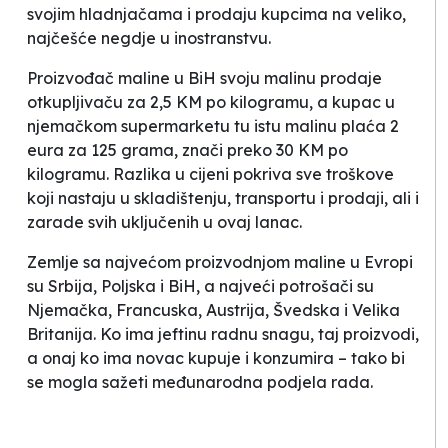
svojim hladnjačama i prodaju kupcima na veliko,
najčešće negdje u inostranstvu.
Proizvođač maline u BiH svoju malinu prodaje
otkupljivaču za 2,5 KM po kilogramu, a kupac u
njemačkom supermarketu tu istu malinu plaća 2
eura za 125 grama, znači preko 30 KM po
kilogramu. Razlika u cijeni pokriva sve troškove
koji nastaju u skladištenju, transportu i prodaji, ali i
zarade svih uključenih u ovaj lanac.
Zemlje sa najvećom proizvodnjom maline u Evropi
su Srbija, Poljska i BiH, a najveći potrošači su
Njemačka, Francuska, Austrija, Švedska i Velika
Britanija. Ko ima jeftinu radnu snagu, taj proizvodi,
a onaj ko ima novac kupuje i konzumira – tako bi
se mogla sažeti međunarodna podjela rada.