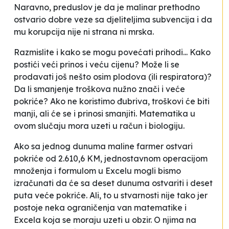
Naravno, preduslov je da je malinar prethodno
ostvario dobre veze sa djeliteljima subvencija i da
mu korupcija nije ni strana ni mrska.
Razmislite i kako se mogu povećati prihodi... Kako
postići veći prinos i veću cijenu? Može li se
prodavati još nešto osim plodova (ili respiratora)?
Da li smanjenje troškova nužno znači i veće
pokriće? Ako ne koristimo đubriva, troškovi će biti
manji, ali će se i prinosi smanjiti. Matematika u
ovom slučaju mora uzeti u račun i biologiju.
Ako sa jednog dunuma maline farmer ostvari
pokriće od 2.610,6 KM, jednostavnom operacijom
množenja i formulom u Excelu mogli bismo
izračunati da će sa deset dunuma ostvariti i deset
puta veće pokriće. Ali, to u stvarnosti nije tako jer
postoje neka ograničenja van matematike i
Excela koja se moraju uzeti u obzir. O njima na