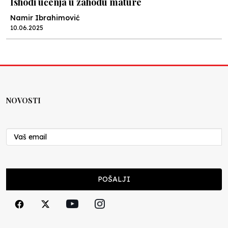
Ishodi učenja u zahodu mature
Namir Ibrahimović
10.06.2025
Kraj školske godine, fotofiniš
Anes Osmić
04.06.2025
NOVOSTI
Reformar’s Coming
Nenad Veličković
29.10.2024
Cuke i djeca
POŠALJI
Školegijum redakcija
06.12.2023
Francuski i može i ne može, ali turski može