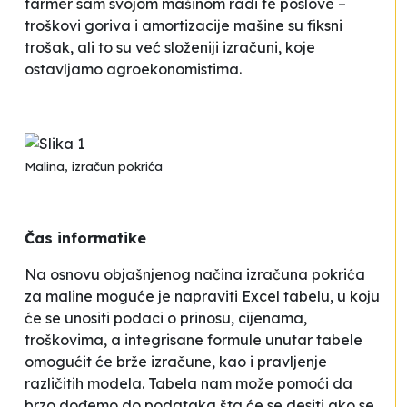
farmer sam svojom mašinom radi te poslove –
troškovi goriva i amortizacije mašine su fiksni
trošak, ali to su već složeniji izračuni, koje
ostavljamo agroekonomistima.
Malina, izračun pokrića
Čas informatike
Na osnovu objašnjenog načina izračuna pokrića
za maline moguće je napraviti Excel tabelu, u koju
će se unositi podaci o prinosu, cijenama,
troškovima, a integrisane formule unutar tabele
omogućit će brže izračune, kao i pravljenje
različitih modela. Tabela nam može pomoći da
brzo dođemo do podataka šta će se desiti ako se