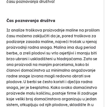
času poznavanja društva!
Čas poznavanja društva
Iz analize troškova proizvodnje maline na prošlom
času možemo zaključiti da je, pored troškova za
podizanje zasada maline, najveći trošak u njenoj
proizvodnji radna snaga. Malina ima dug period
berbe, a zreli plodovi su vrlo osjetljivi i moraju biti
brzo ubrani i uskladišteni u hladnjačama. Zato se
ona proizvodi na manjim parcelama, kako bi
članovi domaćinstva uz minimalno angažovanje
radne snage izvana mogli redovno obrati sve
plodove. U berbi se često koristi i dječija radna
snaga, jer je
besplatna
. Kako svako domaćinstvo
proizvede malu količinu, postoje firme ili zadruge
koje veliki broj domaćinstava organizuju u jedan
sistem, otkupljuju od njih plodove, skladište ih u