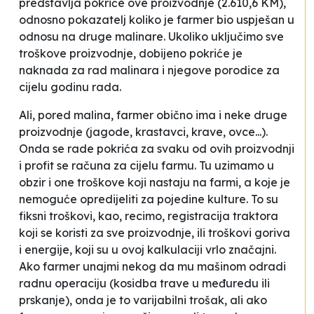
predstavlja pokriće ove proizvodnje (2.610,6 KM),
odnosno pokazatelj koliko je farmer bio uspješan u
odnosu na druge malinare. Ukoliko uključimo sve
troškove proizvodnje, dobijeno pokriće je
naknada za rad malinara i njegove porodice za
cijelu godinu rada.
Ali, pored malina, farmer obično ima i neke druge
proizvodnje (jagode, krastavci, krave, ovce...).
Onda se rade pokrića za svaku od ovih proizvodnji
i profit se računa za cijelu farmu. Tu uzimamo u
obzir i one troškove koji nastaju na farmi, a koje je
nemoguće opredijeliti za pojedine kulture. To su
fiksni troškovi, kao, recimo, registracija traktora
koji se koristi za sve proizvodnje, ili troškovi goriva
i energije, koji su u ovoj kalkulaciji vrlo značajni.
Ako farmer unajmi nekog da mu mašinom odradi
radnu operaciju (kosidba trave u međuredu ili
prskanje), onda je to varijabilni trošak, ali ako