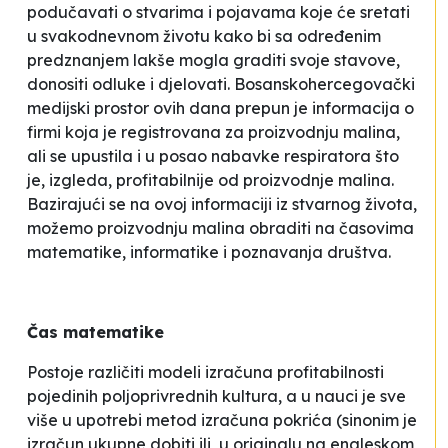
podučavati o stvarima i pojavama koje će sretati
u svakodnevnom životu kako bi sa određenim
predznanjem lakše mogla graditi svoje stavove,
donositi odluke i djelovati. Bosanskohercegovački
medijski prostor ovih dana prepun je informacija o
firmi koja je registrovana za proizvodnju malina,
ali se upustila i u posao nabavke respiratora što
je, izgleda, profitabilnije od proizvodnje malina.
Bazirajući se na ovoj informaciji iz stvarnog života,
možemo proizvodnju malina obraditi na časovima
matematike, informatike i poznavanja društva.
Čas matematike
Postoje različiti modeli izračuna profitabilnosti
pojedinih poljoprivrednih kultura, a u nauci je sve
više u upotrebi metod izračuna pokrića (sinonim je
izračun ukupne dobiti ili, u originalu na engleskom