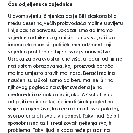
Čas odjeljenske zajednice
U ovom svjetlu, činjenica da je BiH doskora bila
među deset najvećih proizvođača maline u svijetu
i nije baš za pohvalu. Dokazali smo da imamo
vrijedne radnike na granici siromaštva, ali i da
imamo ekonomski i politički menadžment koji
vrijedno profitira na bijedi svog stanovništva.
Uzroka za ovakvo stanje je više, a jedan od njih je i
naš sistem obrazovanja, koji proizvodi berače
malina umjesto pravih malinara. Berači malina
naučeni su u školi samo da beru maline. Širina
njihovog pogleda na svijet svedena je na
međuredni razmak u malinjaku. A škola treba
odgojiti malinare koji će imati širok pogled na
svijet u kojem žive, koji će razumjeti svoj položaj,
svoj potencijal i svoju vrijednost. Takvi ljudi će biti
sposobni iznalaziti i realizovati rješenja svojih
problema. Takvi ljudi nikada neće pristati na