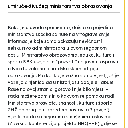
umiruće-živućeg ministarstva obrazovanja.
Kako je u uvodu spomenuto, doista su pojedina
ministarstva skočila sa nule na vrtoglave dvije
informacije koje samo pokazuju nevičnost i
neiskustvo administratora u ovom tegobnom
poslu. Ministarstvo obrazovanja, nauke, kulture i
sporta SBK uspjelo je “pozvati” na javnu raspravu
o Nacrtu zakona o predškolskom odgoju i
obrazovanju. Ma koliko je važna sama vijest, još je
važnija činjenica da u historijatu dodjele Tabule
Rase na ovoj stranici gotovo i nije bilo vijesti –
sada možete zamisliti o kakvom se pomaku radi.
Ministarstvo prosvjete, znanosti, kulture i športa
ZHŽ po drugi put zaredom postavlja 2 (dvije!)
vijesti, mada sa nejasnim i smušenim naslovima
(
Završna konferencija projekta BHQFHE
) gdje se