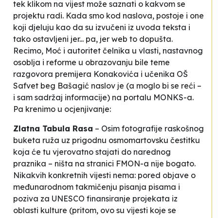
tek klikom na vijest može saznati o kakvom se
projektu radi. Kada smo kod naslova, postoje i one
koji djeluju kao da su izvučeni iz uvoda teksta i
tako ostavljeni jer... pa, jer web to dopušta.
Recimo,
Moć i autoritet čelnika u vlasti, nastavnog
osoblja i reforme u obrazovanju bile teme
razgovora premijera Konakovića i učenika OŠ
Safvet beg Bašagić
naslov je (a moglo bi se reći –
i sam sadržaj informacije) na portalu MONKS-a.
Pa krenimo u ocjenjivanje:
Zlatna Tabula Rasa
– Osim fotografije raskošnog
buketa ruža uz prigodnu osmomartovsku čestitku
koja će tu vjerovatno stajati do narednog
praznika – ništa na stranici FMON-a nije bogato.
Nikakvih konkretnih vijesti nema: pored objave o
međunarodnom takmičenju pisanja pisama i
poziva za UNESCO finansiranje projekata iz
oblasti kulture (pritom, ovo su vijesti koje se