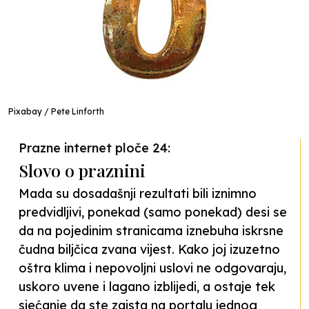
Pixabay / Pete Linforth
Prazne internet ploče 24:
Slovo o praznini
Mada su dosadašnji rezultati bili iznimno
predvidljivi, ponekad (samo ponekad) desi se
da na pojedinim stranicama iznebuha iskrsne
čudna biljčica zvana vijest. Kako joj izuzetno
oštra klima i nepovoljni uslovi ne odgovaraju,
uskoro uvene i lagano izblijedi, a ostaje tek
sjećanje da ste zaista na portalu jednog