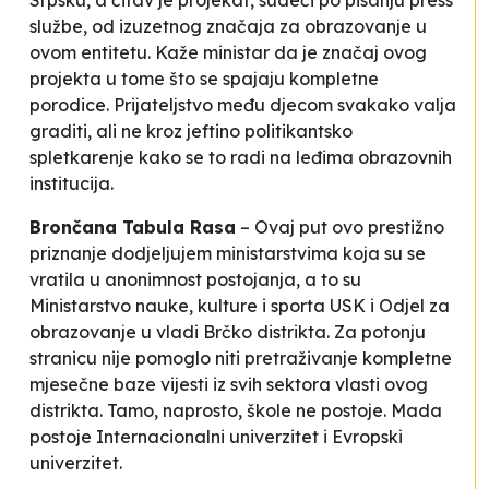
Srpsku, a čitav je projekat, sudeći po pisanju press
službe, od izuzetnog značaja za obrazovanje u
ovom entitetu. Kaže ministar da je značaj ovog
projekta u tome što se
spajaju kompletne
porodice.
Prijateljstvo među djecom svakako valja
graditi, ali ne kroz jeftino politikantsko
spletkarenje kako se to radi na leđima obrazovnih
institucija.
Brončana Tabula Rasa
– Ovaj put ovo prestižno
priznanje dodjeljujem ministarstvima koja su se
vratila u anonimnost postojanja, a to su
Ministarstvo nauke, kulture i sporta USK i Odjel za
obrazovanje u vladi Brčko distrikta. Za potonju
stranicu nije pomoglo niti pretraživanje kompletne
mjesečne baze vijesti iz svih sektora vlasti ovog
distrikta. Tamo, naprosto, škole ne postoje. Mada
postoje Internacionalni univerzitet i Evropski
univerzitet.