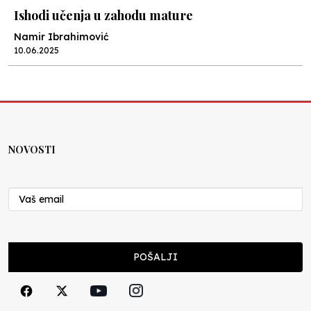
Ishodi učenja u zahodu mature
Namir Ibrahimović
10.06.2025
Kraj školske godine, fotofiniš
Anes Osmić
04.06.2025
NOVOSTI
Reformar’s Coming
Nenad Veličković
29.10.2024
Cuke i djeca
POŠALJI
Školegijum redakcija
06.12.2023