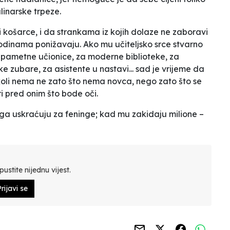
inarske trpeze.
i košarce, i da strankama iz kojih dolaze ne zaboravi
odinama ponižavaju. Ako mu učiteljsko srce stvarno
 pametne učionice, za moderne biblioteke, za
ke zubare, za asistente u nastavi... sad je vrijeme da
koli nema ne zato što nema novca, nego zato što se
i pred onim što bode oči.
d ga uskraćuju za feninge; kad mu zakidaju milione –
ustite nijednu vijest.
rijavi se