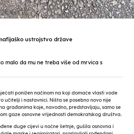
afijaško ustrojstvo države
liko malo da mu ne treba više od mrvica s
osjećati ponižen načinom na koji domaće vlasti vode
 učitelji i nastavnici. Ništa se posebno novo nije
ma građanima koje, navodno, predstavljaju, samo se
kojom gaze osnovne vrijednosti demokratskog društva.
zvođene duge cijevi u noćne šetnje, gušila osnovna i
e maske i regispiratori, proslavljali rođendani...