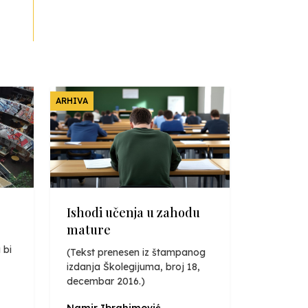
ARHIVA
Ishodi učenja u zahodu
mature
 bi
(Tekst prenesen iz štampanog
izdanja Školegijuma, broj 18,
decembar 2016.)
Namir Ibrahimović