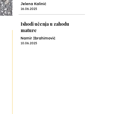
Jelena Kalinić
16.06.2025
Ishodi učenja u zahodu
mature
Namir Ibrahimović
10.06.2025
Kraj školske godine, fotofiniš
Anes Osmić
04.06.2025
Reformar’s Coming
Nenad Veličković
29.10.2024