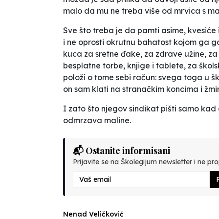
malo da mu ne treba više od mrvica s mal
Sve što treba je da pamti asime, kvesiće 
i ne oprosti okrutnu bahatost kojom ga g
kuca za sretne đake, za zdrave užine, za
besplatne torbe, knjige i tablete, za škols
položi o tome sebi račun: svega toga u š
on sam klati na stranačkim koncima i žmir
I zato što njegov sindikat pišti samo ka
odmrzava maline.
📬 Ostanite informisani
Prijavite se na Školegijum newsletter i ne prop
P
Nenad Veličković