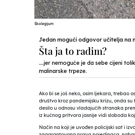
Školegijum
Jedan mogući odgovor učitelja na m
Šta ja to radim?
....jer nemoguće je da sebe cijeni to
malinarske trpeze.
Ako bi se još neko, osim ljekara, trebao 
društvo kroz pandemijsku krizu, onda su to
desilo u odnosu vladajućih stranaka pre
iz kućnog pritvora jasnije vidi sloboda 
Način na koji je uvođen policijski sat i i
zagarantovana prava pojedinaca, nabavljal