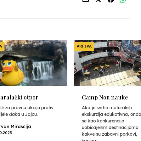
A
ARHIVA
varalački otpor
Camp Nou nauke
ič za pravnu akciju protiv
Ako je svrha maturalnih
jele đaka u Jajcu.
ekskurzija edukativna, onda
se kao konkurencija
van Miraščija
uobičajenim destinacijama
10.2025
kakve su zabavni parkovi,
šoping-...