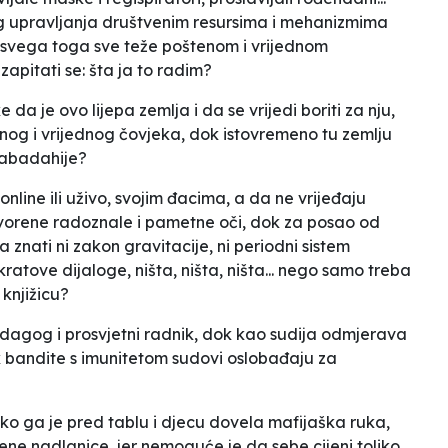
og upravljanja društvenim resursima i mehanizmima
 svega toga sve teže poštenom i vrijednom
 zapitati se: šta ja to radim?
da je ovo lijepa zemlja i da se vrijedi boriti za nju,
nog i vrijednog čovjeka, dok istovremeno tu zemlju
 kabadahije?
online ili uživo, svojim đacima, a da ne vrijeđaju
 otvorene radoznale i pametne oči, dok za posao od
 znati ni zakon gravitacije, ni periodni sistem
ratove dijaloge, ništa, ništa, ništa... nego samo treba
 knjižicu?
pedagog i prosvjetni radnik, dok kao sudija odmjerava
 bandite s imunitetom sudovi oslobađaju za
ako ga je pred tablu i djecu dovela mafijaška ruka,
ene nadlanice, jer nemoguće je da sebe cijeni toliko