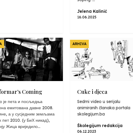
Jelena Kalinić
16.06.2025
A
ARHIVA
formar’s Coming
Cuke i djeca
о је пета и посљедња
Sedmi video u serijalu
она емитована давне 2008.
animiranih članaka portala
ине, а у сусједним земљама
skolegijum.ba
х пет 2010. (у БиХ никад),
Školegijum redakcija
ију Жица вриједило...
06.12.2023