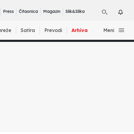
Press
Čitaonica
Magazin
Slik&Slika
mreže
Satira
Prevodi
Arhiva
Meni