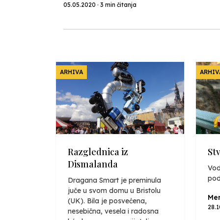
05.05.2020 · 3 min čitanja
ARHIVA
ARHIV
Razglednica iz
St
Dismalanda
Vod
pod
Dragana Smart je preminula
juče u svom domu u Bristolu
Mer
(UK). Bila je posvećena,
28.
nesebična, vesela i radosna