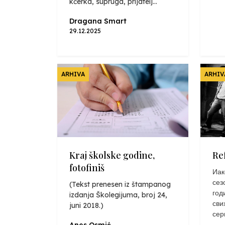
kćerka, supruga, prijatelj...
Dragana Smart
29.12.2025
ARHIVA
ARHIV
Kraj školske godine,
Re
fotofiniš
Иак
сез
(Tekst prenesen iz štampanog
год
izdanja Školegijuma, broj 24,
сви
juni 2018.)
сер