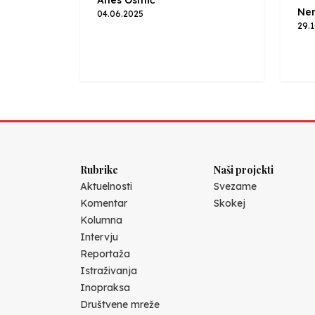
Anes Osmić
Nen
04.06.2025
29.
Rubrike
Naši projekti
Aktuelnosti
Svezame
Komentar
Skokej
Kolumna
Intervju
Reportaža
Istraživanja
Inopraksa
Društvene mreže