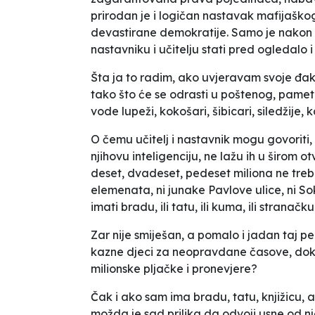
prirodan je i logičan nastavak mafijašk
devastirane demokratije. Samo je nakon
nastavniku i učitelju stati pred ogledalo i
Šta ja to radim, ako uvjeravam svoje đake 
tako što će se odrasti u poštenog, pamet
vode lupeži, kokošari, šibicari, siledžije,
O čemu učitelj i nastavnik mogu govoriti, 
njihovu inteligenciju, ne lažu ih u širom
deset, dvadeset, pedeset miliona ne treba
elemenata, ni junake Pavlove ulice, ni Sok
imati bradu, ili tatu, ili kuma, ili stranačku
Zar nije smiješan, a pomalo i jadan taj 
kazne djeci za neopravdane časove, dok
milionske pljačke i pronevjere?
Čak i ako sam ima bradu, tatu, knjižicu, 
možda je sad prilika da odvoji usne od nj