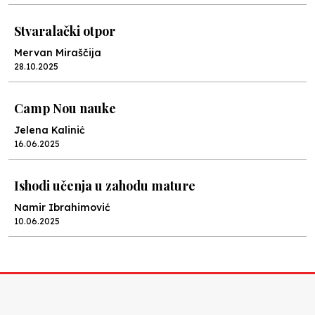
Stvaralački otpor
Mervan Miraščija
28.10.2025
Camp Nou nauke
Jelena Kalinić
16.06.2025
Ishodi učenja u zahodu mature
Namir Ibrahimović
10.06.2025
Kraj školske godine, fotofiniš
Anes Osmić
04.06.2025