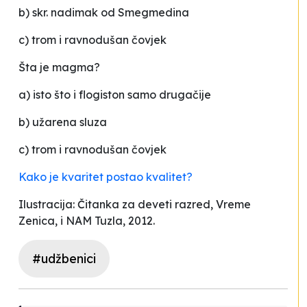
b) skr. nadimak od Smegmedina
c) trom i ravnodušan čovjek
Šta je magma?
a) isto što i flogiston samo drugačije
b) užarena sluza
c) trom i ravnodušan čovjek
Kako je kvaritet postao kvalitet?
Ilustracija: Čitanka za deveti razred, Vreme
Zenica, i NAM Tuzla, 2012.
#udžbenici