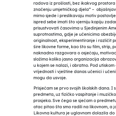
radova iz prošlosti, bez ikakvog prostora z
značenju umjetničkog djela” – objašnjava 
mirno sjede i preslikavaju motiv postavljen
ispred sebe imati što vjerniju kopiju zad
prisustvovati časovima u Sjedinjenim Am
suprotnostima, gdje je učenicima obezbi
originalnost, eksperimentiranje i različit
šire likovne forme, kao što su film, strip
naknadno razgovara o osjećaju, motivacij
složimo koliko jasno organizacija obrazov
u kojem se nalazi, i obratno. Pod utisk
vrijednosti i vještine danas učenici i uče
mogu da usvoje.
Prisjećam se prvo svojih školskih dana. I
predmeta, uz fizičko vaspitanje i muzičko
prosjeka. Sve čega se sjećam o predmetu
otac pitao šta smo radili na likovnom, a
Likovna kultura je uglavnom dolazila do i