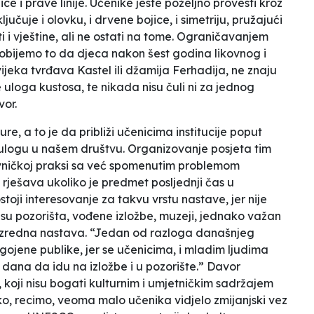
jice i prave linije. Učenike jeste poželjno provesti kroz
ljučuje i olovku, i drvene bojice, i simetriju, pružajući
sti i vještine, ali ne ostati na tome. Ograničavanjem
obijemo to da djeca nakon šest godina likovnog i
 vijeka tvrđava Kastel ili džamija Ferhadija, ne znaju
je uloga kustosa, te nikada nisu čuli ni za jednog
or.
re, a to je da približi učenicima institucije poput
 ulogu u našem društvu. Organizovanje posjeta tim
avničkoj praksi sa već spomenutim problemom
rješava ukoliko je predmet posljednji čas u
toji interesovanje za takvu vrstu nastave, jer nije
a su pozorišta, vođene izložbe, muzeji, jednako važan
razredna nastava. “Jedan od razloga današnjeg
dgojene publike, jer se učenicima, i mladim ljudima
 dana da idu na izložbe i u pozorište.” Davor
oji nisu bogati kulturnim i umjetničkim sadržajem
o, recimo, veoma malo učenika vidjelo zmijanjski vez