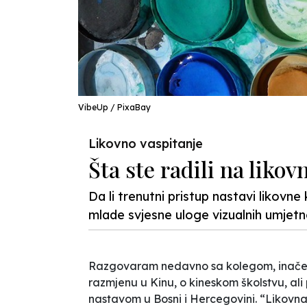
VibeUp / PixaBay
Likovno vaspitanje
Šta ste radili na lik
Da li trenutni pristup nastavi likovn
mlade svjesne uloge vizualnih umjet
Razgovaram nedavno sa kolegom, inače pr
razmjenu u Kinu, o kineskom školstvu, a
nastavom u Bosni i Hercegovini. “Likovna