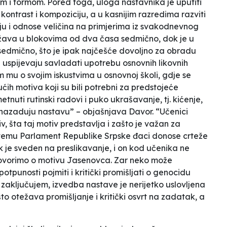
om i formom. Pored toga, uloga nastavnika je uputiti
ontrast i kompoziciju, a u kasnijim razredima razviti
iju i odnose veličina na primjerima iz svakodnevnog
žava u blokovima od dva časa sedmično, dok je u
sedmično, što je ipak najčešće dovoljno za obradu
i uspijevaju savladati upotrebu osnovnih likovnih
 mu o svojim iskustvima u osnovnoj školi, gdje se
ih motiva koji su bili potrebni za predstojeće
tnuti rutinski radovi i puko ukrašavanje, tj. kićenje,
 nazaduju nastavu” – objašnjava Davor. “Učenici
, šta taj motiv predstavlja i zašto je važan za
 temu Parlament Republike Srpske đaci donose crteže
k je sveden na preslikavanje, i on kod učenika ne
govorimo o motivu Jasenovca. Zar neko može
tpunosti pojmiti i kritički promišljati o genocidu
 zaključujem, izvedba nastave je nerijetko uslovljena
o otežava promišljanje i kritički osvrt na zadatak, a