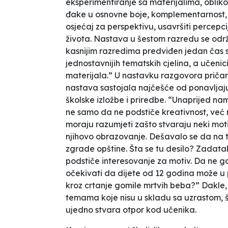
eksperimentiranje sa materijalima, oblik
đake u osnovne boje, komplementarnost, k
osjećaj za perspektivu, usavršiti percepc
života. Nastava u šestom razredu se odr
kasnijim razredima predviđen jedan čas 
jednostavnijih tematskih cjelina, a učenic
materijala.” U nastavku razgovora pričam
nastava sastojala najčešće od ponavljajuć
školske izložbe i priredbe. “Unaprijed name
ne samo da ne podstiče kreativnost, već
moraju razumjeti zašto stvaraju neki motiv
njihovo obrazovanje. Dešavalo se da na
zgrade opštine. Šta se tu desilo? Zadata
podstiče interesovanje za motiv. Da ne 
očekivati da dijete od 12 godina može u po
kroz crtanje gomile mrtvih beba?” Dakle,
temama koje nisu u skladu sa uzrastom, št
ujedno stvara otpor kod učenika.