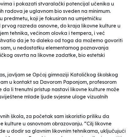
vima i pokazati stvaralački potencijal učenika u
etnih radova je uglavnom bio sveden na minimum.
 predmetu, koji je fokusiran na umjetničku
d prvog razreda osnovne, do kraja likovne kulture u
ojem tehnika, većinom olovka i tempera, i već
shvatio da je to daleko od toga da možemo govoriti
 da sam, u nedostatku elementarnog poznavanja
tičkog osvrta na likovne zadatke, bio estetski
as, javljam se Općoj gimnaziji Katoličkog školskog
stupam u kontakt sa Davorom Paponjom, profesorom
 da li trenutni pristup nastavi likovne kulture može
sviještene mlade ljude svjesne uloge vizualnih
ih škola, za početak sam iskoristio priliku da
e kulture u osnovnom obrazovanju. “Cilj likovne
de u dodir sa glavnim likovnim tehnikama, uključujući