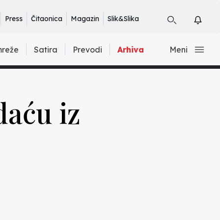
Press
Čitaonica
Magazin
Slik&Slika
mreže
Satira
Prevodi
Arhiva
Meni
daću iz