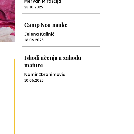
Mervan Miraščija
28.10.2025
Camp Nou nauke
Jelena Kalinić
16.06.2025
Ishodi učenja u zahodu
mature
Namir Ibrahimović
10.06.2025
Kraj školske godine, fotofiniš
Anes Osmić
04.06.2025
Reformar’s Coming