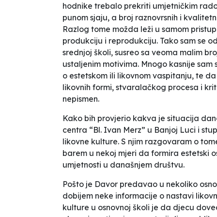
hodnike trebalo prekriti umjetničkim rado
punom sjaju, a broj raznovrsnih i kvalit
Razlog tome možda leži u samom pristupu
produkciju i reprodukciju. Tako sam se o
srednjoj školi, susreo sa veoma malim br
ustaljenim motivima. Mnogo kasnije sam 
o estetskom ili likovnom vaspitanju, te
likovnih formi, stvaralačkog procesa i kri
nepismen.
Kako bih provjerio kakva je situacija dan
centra “Bl. Ivan Merz” u Banjoj Luci i 
likovne kulture. S njim razgovaram o tome
barem u nekoj mjeri da formira estetski o
umjetnosti u današnjem društvu.
Pošto je Davor predavao u nekoliko osnovn
dobijem neke informacije o nastavi likovn
kulture u osnovnoj školi je da djecu dove