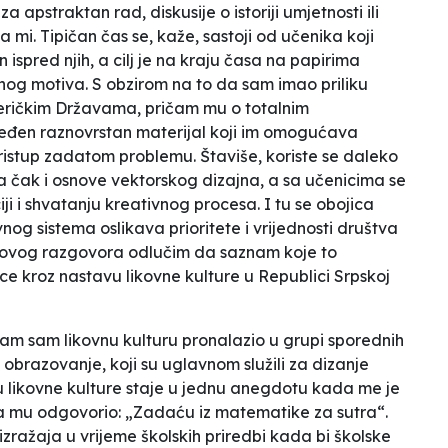
a apstraktan rad, diskusije o istoriji umjetnosti ili
mi. Tipičan čas se, kaže, sastoji od učenika koji
 ispred njih, a cilj je na kraju časa na papirima
anog motiva. S obzirom na to da sam imao priliku
eričkim Državama, pričam mu o totalnim
jeđen raznovrstan materijal koji im omogućava
 pristup zadatom problemu. Štaviše, koriste se daleko
, pa čak i osnove vektorskog dizajna, a sa učenicima se
i i shvatanju kreativnog procesa. I tu se obojica
nog sistema oslikava prioritete i vrijednosti društva
om ovog razgovora odlučim da saznam koje to
nice kroz nastavu likovne kulture u Republici Srpskoj
 sam sam likovnu kulturu pronalazio u grupi sporednih
 obrazovanje, koji su uglavnom služili za dizanje
 likovne kulture staje u jednu anegdotu kada me je
 ja mu odgovorio: „Zadaću iz matematike za sutra“.
zražaja u vrijeme školskih priredbi kada bi školske