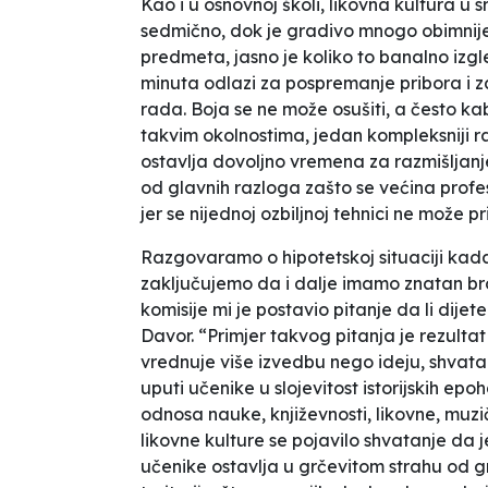
Kao i u osnovnoj školi, likovna kultura u 
sedmično, dok je gradivo mnogo obimnije
predmeta, jasno je koliko to banalno izgl
minuta odlazi za pospremanje pribora i z
rada. Boja se ne može osušiti, a često 
takvim okolnostima, jedan kompleksniji r
ostavlja dovoljno vremena za razmišljanj
od glavnih razloga zašto se većina profe
jer se nijednoj ozbiljnoj tehnici ne može p
Razgovaramo o hipotetskoj situaciji kada
zaključujemo da i dalje imamo znatan br
komisije mi je postavio pitanje da li dijet
Davor. “Primjer takvog pitanja je rezulta
vrednuje više izvedbu nego ideju, shvata
uputi učenike u slojevitost istorijskih ep
odnosa nauke, književnosti, likovne, muz
likovne kulture se pojavilo shvatanje da 
učenike ostavlja u grčevitom strahu od g