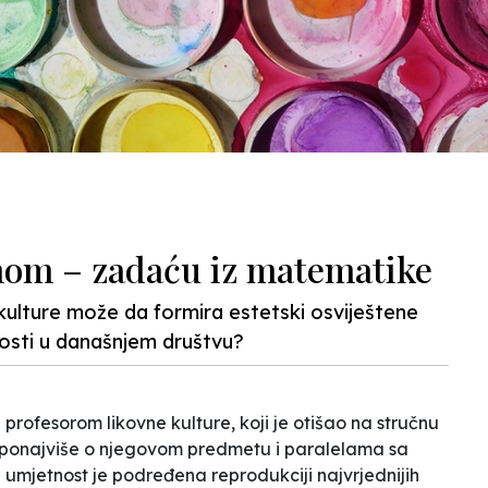
ovnom – zadaću iz matematike
e kulture može da formira estetski osviještene
nosti u današnjem društvu?
ofesorom likovne kulture, koji je otišao na stručnu
li ponajviše o njegovom predmetu i paralelama sa
 umjetnost je podređena reprodukciji najvrjednijih