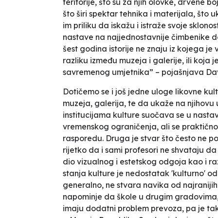
teritorije, što su za njih olovke, drvene bo
što širi spektar tehnika i materijala, što uk
im priliku da iskažu i istraže svoje sklono
nastave na najjednostavnije čimbenike d
šest godina istorije ne znaju iz kojega je
razliku između muzeja i galerije, ili koja 
savremenog umjetnika” – pojašnjava Dav
Dotičemo se i još jedne uloge likovne kultu
muzeja, galerija, te da ukaže na njihovu
institucijama kulture suočava se u nast
vremenskog ograničenja, ali se praktično 
rasporedu. Druga je stvar što često ne pos
rijetko da i sami profesori ne shvataju d
dio vizualnog i estetskog odgoja kao i 
stanja kulture je nedostatak 'kulturno' o
generalno, ne stvara navika od najranijih
napominje da škole u drugim gradovima, k
imaju dodatni problem prevoza, pa je tak