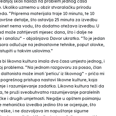
srednjoj školi nailazi na problem jednog časa
. Ukoliko uzmemo u obzir stvaralačku prirodu
eda. “Priprema materijala traje 10 minuta, te 10
avršne detalje, što ostavlja 25 minuta za izvedbu
kabinet nema vodu, što dodatno otežava izvedbu. U
ad može zahtijevati mjesec dana, što i dalje ne
e i analizu” – objašnjava Davor ukratko. “To je jedan
sora odlučuje na jednostavne tehnike, poput olovke,
ristupiti u takvim uslovima.“
 bi likovna kultura imala dva časa umjesto jednog, i
oj problema. “Na jednom razgovoru za posao, član
e daltonista može imati 'peticu' iz likovnog” – priča mi
t pogrešnog pristupa nastavi likovne kulture
, koja
nje i razumijevanje zadatka
. Likovna kultura teži da
oha, te pruži sveobuhvatno razumijevanje paralelnih
ičke i drugih umjetnosti. Negdje u opštem poimanju
je mehanička izvedba jedino što se ocjenjuje, što
reške, i ne dozvoljava im napuštanje sigurne