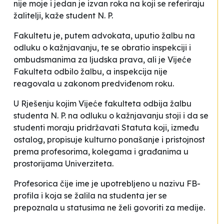
nije moje i jedan je izvan roka na koji se referiraju
žalitelji
, kaže student N. P.
Fakultetu je, putem advokata, uputio žalbu na
odluku o kažnjavanju, te se obratio inspekciji i
ombudsmanima za ljudska prava, ali je Vijeće
Fakulteta odbilo žalbu, a inspekcija nije
reagovala u zakonom predviđenom roku.
U Rješenju kojim Vijeće fakulteta odbija žalbu
studenta N. P. na odluku o kažnjavanju stoji i da se
studenti moraju pridržavati Statuta koji
, između
ostalog, propisuje
kulturno ponašanje i pristojnost
prema profesorima, kolegama i građanima u
prostorijama Univerziteta
.
Profesorica čije ime je upotrebljeno u nazivu FB-
profila i koja se žalila na studenta jer se
prepoznala u statusima ne želi govoriti za medije.