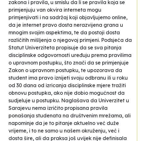
zakona i pravila, u smislu da li se pravila koja se
primjenjuju van okvira interneta mogu
primjenjivati i na sadržaj koji objavljujemo online,
da je internet pravo dosta nerazvijena grana u
mnogim svojim aspektima, te da postoji dosta
različitih mišljenja o njegovoj primjeni. Podsjeća da
Statut Univerziteta propisuje da se sva pitanja
disciplinske odgovornosti uređuju prema pravilima
o upravnom postupku, što znači da se primjenjuje
Zakon o upravnom postupku, te upozorava da
student ima pravo iznijeti svoju odbranu ili u roku
od 30 dana od izricanja disciplinske mjere tražiti
obnovu postupka, ako nije dobio mogućnost da
sudjeluje u postupku. Naglašava da Univerzitet u
Sarajevu nema izričito propisana pravila
ponašanja studenata na društvenim mrežama, ali
napominje da je to pitanje aktuelno već duže
vrijeme, i to ne samo u našem okruženju, već i
dosta šire, ali da praksa još uvijek nije definisala