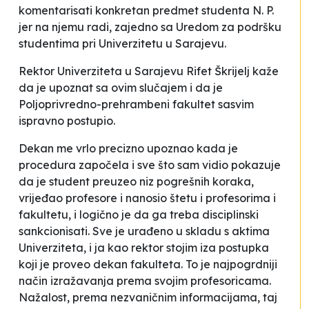
komentarisati konkretan predmet studenta N. P.
jer na njemu radi, zajedno sa Uredom za podršku
studentima pri Univerzitetu u Sarajevu.
Rektor Univerziteta u Sarajevu Rifet Škrijelj kaže
da je upoznat sa ovim slučajem i da je
Poljoprivredno-prehrambeni fakultet sasvim
ispravno postupio.
Dekan me vrlo precizno upoznao kada je
procedura započela i sve što sam vidio pokazuje
da je student preuzeo niz pogrešnih koraka,
vrijeđao profesore i nanosio štetu i profesorima i
fakultetu, i logično je da ga treba disciplinski
sankcionisati. Sve je urađeno u skladu s aktima
Univerziteta, i ja kao rektor stojim iza postupka
koji je proveo dekan fakulteta. To je najpogrdniji
način izražavanja prema svojim profesoricama.
Nažalost, prema nezvaničnim informacijama, taj