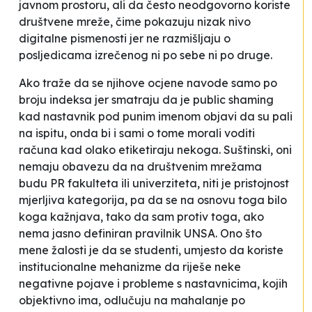
javnom prostoru, ali da često
neodgovorno koriste
društvene mreže, čime pokazuju nizak nivo
digitalne pismenosti jer ne razmišljaju o
posljedicama izrečenog ni po sebe ni po druge
.
Ako traže da se njihove ocjene navode samo po
broju indeksa jer smatraju da je
public shaming
kad nastavnik pod punim imenom objavi da su pali
na ispitu, onda bi i sami o tome morali voditi
računa kad olako etiketiraju nekoga. Suštinski, oni
nemaju obavezu da na društvenim mrežama
budu PR fakulteta ili univerziteta, niti je pristojnost
mjerljiva kategorija, pa da se na osnovu toga bilo
koga kažnjava, tako da sam protiv toga, ako
nema jasno definiran pravilnik UNSA. Ono što
mene žalosti je da se studenti, umjesto da koriste
institucionalne mehanizme da riješe neke
negativne pojave i probleme s nastavnicima, kojih
objektivno ima, odlučuju na
mahalanje
po