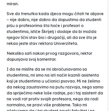
miran.
Sve do trenutka kada djeca mogu čitati te objave
– nije dobro, nije dobro da dopustimo da studenti
pišu o profesorima šta hoće i profesori o
studentima
, ističe Škrijelj i dodaje da
bi možda
njegov lični stav bio i drugačiji, ali da sve što je
rekao jeste stav rektora Univerziteta.
Nekoliko sati nakon prvog razgovora, rektor
dopunjava svoj komentar.
I da ne mislite da se mi obračunavamo sa
studentima, mi smo na isti način kaznili asistenta
koji je studentima u učionici psovao
.
Mi ne želimo
da nekog zaustavimo na putu razvoja, nego samo
da spriječimo neke loše radnje, pa i taj asistent da
ne vodi rat protiv svojih profesora, nego da radi
normalno, ne pravi više probleme. Tako mi
očekujemo da i taj student završi fakultet i ne