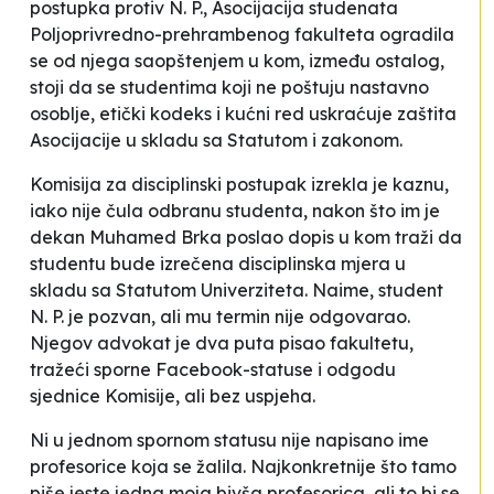
postupka protiv N. P., Asocijacija studenata
Poljoprivredno-prehrambenog fakulteta ogradila
se od njega saopštenjem u kom, između ostalog,
stoji da se
studentima koji ne poštuju nastavno
osoblje, etički kodeks i kućni red uskraćuje zaštita
Asocijacije u skladu sa Statutom i zakonom.
Komisija za disciplinski postupak izrekla je kaznu,
iako nije čula
odbranu
studenta, nakon što im je
dekan Muhamed Brka poslao dopis u kom traži da
studentu bude izrečena disciplinska mjera u
skladu sa Statutom Univerziteta. Naime, student
N. P. je pozvan, ali mu termin nije odgovarao.
Njegov advokat je dva puta pisao fakultetu,
tražeći sporne Facebook-statuse i odgodu
sjednice Komisije, ali bez uspjeha.
Ni u jednom spornom statusu nije napisano ime
profesorice koja se žalila. Najkonkretnije što tamo
piše jeste
jedna moja bivša profesorica
, ali to bi se