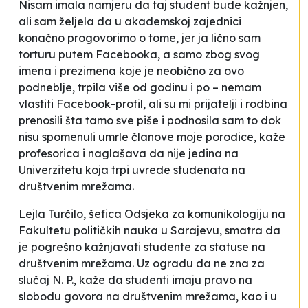
Nisam imala namjeru da taj student bude kažnjen,
ali sam željela da u akademskoj zajednici
konačno progovorimo o tome, jer ja lično sam
torturu putem Facebooka, a samo zbog svog
imena i prezimena koje je neobično za ovo
podneblje, trpila više od godinu i po – nemam
vlastiti Facebook-profil, ali su mi prijatelji i rodbina
prenosili šta tamo sve piše i podnosila sam to dok
nisu spomenuli umrle članove moje porodice
, kaže
profesorica i naglašava da
nije jedina na
Univerzitetu koja trpi uvrede studenata na
društvenim mrežama.
Lejla Turčilo, šefica Odsjeka za komunikologiju na
Fakultetu političkih nauka u Sarajevu, smatra da
je pogrešno kažnjavati studente za statuse na
društvenim mrežama. Uz ogradu da ne zna za
slučaj N. P., kaže da
studenti imaju pravo na
slobodu govora na društvenim mrežama, kao i u