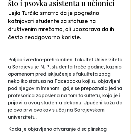
što i psovka asistenta u učionici
Lejla Turčilo smatra da je pogrešno
kažnjavati studente za statuse na
društvenim mrežama, ali upozorava da ih
često neodgovorno koriste.
Poljoprivredno-prehrambeni fakultet Univerziteta
u Sarajevu je N. P., studenta treće godine, kaznio
opomenom pred isključenje s fakulteta zbog
nekoliko statusa na Facebooku koji su objavljeni
pod njegovim imenom i gdje se prepoznala jedna
profesorica zaposlena na tom fakultetu, koja je i
prijavila ovog studenta dekanu. Upućeni kažu da
je ovo prvi ovakav slučaj na Sarajevskom
univerzitetu.
Kada je objavljeno otvaranje disciplinskog