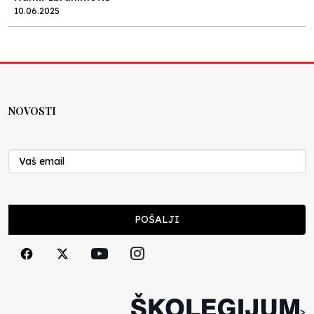
10.06.2025
Kraj školske godine, fotofiniš
Anes Osmić
04.06.2025
NOVOSTI
Reformar’s Coming
Nenad Veličković
29.10.2024
Cuke i djeca
POŠALJI
Školegijum redakcija
06.12.2023
Francuski i može i ne može, ali turski može
svakako
>