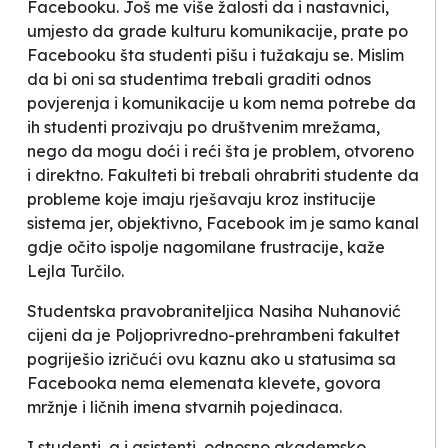
Facebooku. Još me više žalosti da i nastavnici,
umjesto da grade kulturu komunikacije, prate po
Facebooku šta studenti pišu i tužakaju se. Mislim
da bi oni sa studentima trebali graditi odnos
povjerenja i komunikacije u kom nema potrebe da
ih studenti prozivaju po društvenim mrežama,
nego da mogu doći i reći šta je problem, otvoreno
i direktno. Fakulteti bi trebali ohrabriti studente da
probleme koje imaju rješavaju kroz institucije
sistema jer, objektivno, Facebook im je samo kanal
gdje očito ispolje nagomilane frustracije
, kaže
Lejla Turčilo.
Studentska pravobraniteljica Nasiha Nuhanović
cijeni da je
Poljoprivredno-prehrambeni fakultet
pogriješio izričući ovu kaznu ako u statusima sa
Facebooka nema elemenata klevete, govora
mržnje i ličnih imena stvarnih pojedinaca
.
I studenti, a i asistenti, odnosno akademsko