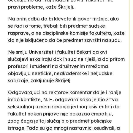
pravi probleme
, kaže Škrijelj.
Na primjedbu da bi kleveta ili govor mržnje, ako
se radi o tome, trebali biti predmet sudske
rasprave, a ne disciplinske komisije fakulteta, kaže
da nije isključeno da će predmet završiti na sudu.
Ne smiju Univerzitet i fakultet čekati da ovi
slučajevi eskaliraju dok ih sud ne riješi, a da pritom
profesori i studenti na društvenim mrežama
objavljuju neetičke, neakademske i neljudske
sadržaje
, zaključuje Škrijelj.
Odgovarajući na rektorov komentar da je i ranije
imao konflikte, N. H. odgovara kako
je bio žrtva
seksualnog uznemiravanja jednog asistenta i da
fakultet nakon prijave nije pokazao empatiju,
zbog čega je taj slučaj bio predmet policijske
istrage. Tada su ga mnogi nastavnici osuđivali, a