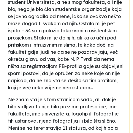
student Univerziteta, a ne s mog fakulteta, ali nije
bio, nego je bio član studentske organizacije koja
se javno ogradila od mene, iako se ovakvo nešto
može dogoditi svakom od njih. Ostalo mi je pet
ispita – 34 sam položio takozvanim asistentskim
prosjekom. Stalo mi je do njih, ali kako učiti pod
pritiskom i intruzivnim mislima, te kako doći na
fakultet gdje ljudi ne da se ne pozdravljaju, već
okreću glavu od vas
, kaže N. P. Tvrdi da nema
ništa sa registracijom FB-profila gdje su objavljeni
sporni postovi, da je optužen za neke koje on nije
napisao, da ne zna šta se desilo sa tim profilom,
koji je već neko vrijeme nedostupan...
Ne znam šta je s tom stranicom sada, ali dok je
bila vidljiva tu nije bilo prezime profesorice, ime
fakulteta, ime univerziteta, logotip ili fotografije
tih ustanova, njena fotografija ili bilo šta slično.
Meni se na teret stavlja 11 statusa, od kojih pola