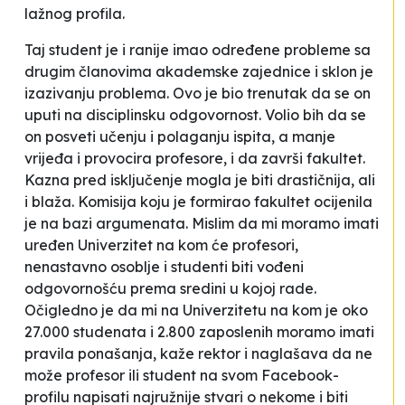
lažnog profila
.
Taj student je i ranije imao određene probleme sa
drugim članovima akademske zajednice i sklon je
izazivanju problema. Ovo je bio trenutak da se on
uputi na disciplinsku odgovornost. Volio bih da se
on posveti učenju i polaganju ispita, a manje
vrijeđa i provocira profesore, i da završi fakultet.
Kazna pred isključenje mogla je biti drastičnija, ali
i blaža. Komisija koju je formirao fakultet ocijenila
je na bazi argumenata. Mislim da mi moramo imati
uređen Univerzitet na kom će profesori,
nenastavno osoblje i studenti biti vođeni
odgovornošću prema sredini u kojoj rade.
Očigledno je da mi na Univerzitetu na kom je oko
27.000 studenata i 2.800 zaposlenih moramo imati
pravila ponašanja
, kaže rektor i naglašava da
ne
može profesor ili student na svom Facebook-
profilu napisati najružnije stvari o nekome i biti