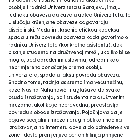
osoblje i radnici Univerziteta u Sarajevu, imaju
jednaku obavezu da čuvaju ugled Univerziteta, te
u slučaju kršenja te obaveze odgovaraju
disciplinski. Međutim, kršenje etičkog kodeksa
spada u težu povredu obaveza kada govorimo o
radniku Univerziteta (konkretno asistentu), dok
pisanje
studenta na društvenoj mreži, ukoliko bi se
moglo, pod određenim uslovima, odrediti kao
neprimjereno ponašanje prema osoblju
univerziteta, spada u lakšu povredu obaveza.
Shodno tome, radnja asistenta ima veću težinu
,
kaže Nasiha Nuhanović i naglašava da
svaka
osuda izražavanja, pa i studenta na društvenim
mrežama, ukoliko je nepravedna, predstavlja
povredu slobode izražavanja.
Pojašnjava da je
pojava socijalnih mreža i drugih oblika i načina
izražavanja na internetu dovela do određene
sive
zone
i dosta promjenjivo ocrtanih linija primjene