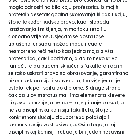
moglo odnositi na bilo koju profesoricu iz mojih
proteklih desetak godina školovanja ili čak fikciju,
što je također ljudsko pravo, kao i sloboda
izražavanja i mišljenja, mimo fakulteta i u
slobodno vrijeme. Osjećam se dosta loše i
uplašeno jer sada možda mogu negdje
nesmotreno reći nešto kao
jedna moja bivša
profesorica
, čak i pozitivno, a da to neko krivo
tumači, te da budem isključen s fakulteta i da mi
se tako uskrati pravo na obrazovanje, garantirano
nizom deklaracija i konvencija, tim više jer mi je
ostalo tek pet ispita do diplome. S druge strane –
čak da u ovim statusima i ima elemenata klevete
ili govora mržnje, a nema – to je pitanje za sud, a
ne za disciplinsku komisiju fakulteta, što je u
konkretnom slučaju zloupotreba položaja i
demonstracija zastrašivanja. Osim toga, u toj
disciplinskoj komisiji trebao je biti jedan nezavisni