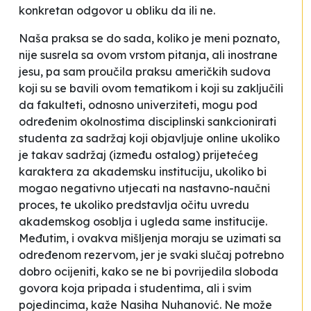
konkretan odgovor u obliku
da
ili
ne
.
Naša praksa se do sada, koliko je meni poznato,
nije susrela sa ovom vrstom pitanja, ali inostrane
jesu, pa sam proučila praksu američkih sudova
koji su se bavili ovom tematikom i koji su zaključili
da fakulteti, odnosno univerziteti, mogu pod
određenim okolnostima disciplinski sankcionirati
studenta za sadržaj koji objavljuje online ukoliko
je takav sadržaj (između ostalog) prijetećeg
karaktera za akademsku instituciju, ukoliko bi
mogao negativno utjecati na nastavno-naučni
proces, te ukoliko predstavlja očitu uvredu
akademskog osoblja i ugleda same institucije.
Međutim, i ovakva mišljenja moraju se uzimati sa
određenom rezervom, jer je svaki slučaj potrebno
dobro ocijeniti, kako se ne bi povrijedila sloboda
govora koja pripada i studentima, ali i svim
pojedincima
, kaže Nasiha Nuhanović. Ne može