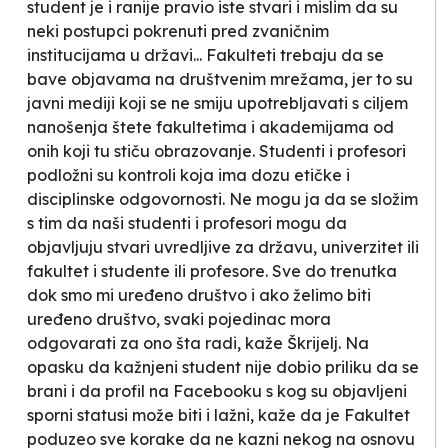
student je i ranije pravio iste stvari i mislim da su
neki postupci pokrenuti pred zvaničnim
institucijama u državi... Fakulteti trebaju da se
bave objavama na društvenim mrežama, jer to su
javni mediji koji se ne smiju upotrebljavati s ciljem
nanošenja štete fakultetima i akademijama od
onih koji tu stiču obrazovanje. Studenti i profesori
podložni su kontroli koja ima dozu etičke i
disciplinske odgovornosti. Ne mogu ja da se složim
s tim da naši studenti i profesori mogu da
objavljuju stvari uvredljive za državu, univerzitet ili
fakultet i studente ili profesore. Sve do trenutka
dok smo mi uređeno društvo i ako želimo biti
uređeno društvo, svaki pojedinac mora
odgovarati za ono šta radi
, kaže Škrijelj. Na
opasku da kažnjeni student nije dobio priliku da se
brani i da profil na Facebooku s kog su objavljeni
sporni statusi može biti i lažni, kaže da je
Fakultet
poduzeo sve korake da ne kazni nekog na osnovu