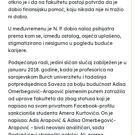
otkrio je i da na fakultetu postoji potvrda da je
dobio finansijsku pomoć, koju nikada nije ni tražio
ni dobio.
U međuvremenu je N. P. dobio nalaz psihijatra
prema kom se, između ostalog, osjeća uplašeno,
stigmatizirano i nesigurno u pogledu buduće
karijere.
Podsjećanja radi, jedini sličan slučaj zabilježen je u
januaru 2018. godine, kada je profesorica na
sarajevskom Burch univerzitetu i tadašnja
potpredsjednica Saveza za bolju budućnost Adisa
Omerbegović–Arapović pismenim putem zatražila
od uprave fakulteta da zbog statusa koji je
napisao na svom privatnom Facebook-profilu
sankcioniše studenta Amera Kurtovića. On je
napisao:
Adis Arapović & Adisa Omerbegović-
Arapović – bivši neovisni analitičari, sada
Radončićevi stranački potrčci
. Ali, prema