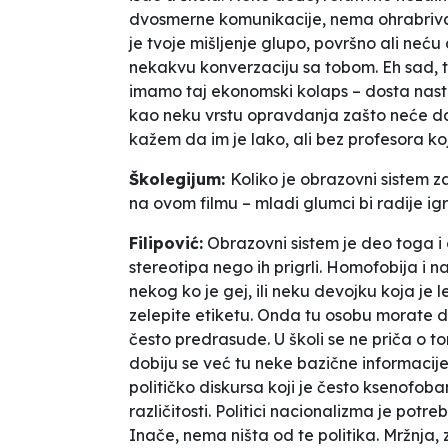
dvosmerne komunikacije, nema ohrabriva
je tvoje mišljenje glupo, površno ali ne
nekakvu konverzaciju sa tobom. Eh sad, 
imamo taj ekonomski kolaps – dosta nastav
kao neku vrstu opravdanja zašto neće da
kažem da im je lako, ali bez profesora ko
Školegijum:
Koliko je obrazovni sistem z
na ovom filmu – mladi glumci bi radije i
Filipović:
Obrazovni sistem je deo toga i o
stereotipa nego ih prigrli. Homofobija i
nekog ko je gej, ili neku devojku koja je 
zelepite etiketu. Onda tu osobu morate da
često predrasude. U školi se ne priča o tom
dobiju se već tu neke bazične informacije.
političko diskursa koji je često ksenofoban,
različitosti. Politici nacionalizma je potr
Inače, nema ništa od te politika. Mržnja, 