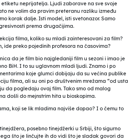
etiketu neprijatelja. Ljudi zaborave na sve svoje
ato ne volim da pravim preteranu razliku između
mo korak dalje. Isti model, isti svetonazor. Samo
gresivnosti prema drugačijima.
cija filma, koliko su mladi zainteresovani za film?
avnom, ide preko pojedinih profesora na časovima?
ica da je film bio najgledaniji film u sezoni i imao je
bno BiH. I to su uglavnom mladi ljudi. Znamo i po
entarima koje glumci dobijaju da su većina publike
ciju filma, ali su oni po društvenim mrežama “od usta
aju da pogledaju ovaj film. Tako smo od malog
a došli do mejnstrim hita u bioskopima.
ma, koji se lik mladima najviše dopao? I o čemu to
 tinejdžera, posebno tinejdžerki u Srbiji, što sigurno
čega što je
linčujte ih
do
vidi što je sladak
govori da