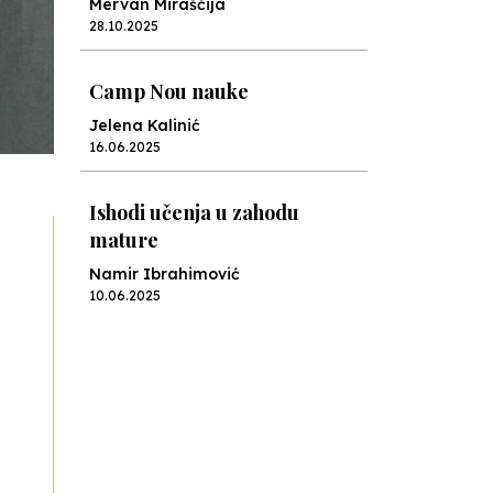
Mervan Miraščija
28.10.2025
Camp Nou nauke
Jelena Kalinić
16.06.2025
Ishodi učenja u zahodu
mature
Namir Ibrahimović
10.06.2025
Kraj školske godine, fotofiniš
Anes Osmić
04.06.2025
Reformar’s Coming