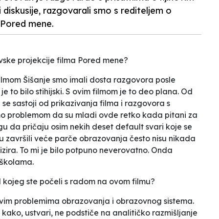
diskusije, razgovarali smo s rediteljem o
m Pored mene.
evske projekcije filma
Pored mene
?
filmom
Šišanje
smo imali dosta razgovora posle
e to bilo stihijski. S ovim filmom je to deo plana. Od
se sastoji od prikazivanja filma i razgovora s
imo problemom da su mladi ovde retko kada pitani za
ogu da pričaju osim nekih deset
default
svari koje se
 su završili veće parče obrazovanja često nisu nikada
izira. To mi je bilo potpuno neverovatno. Onda
 školama.
d kojeg ste počeli s radom na ovom filmu?
im problemima obrazovanja i obrazovnog sistema.
kako, ustvari, ne podstiče na analitičko razmišljanje