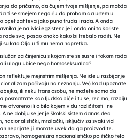
nja da pričamo, da čujem tvoje mišljenje, pa možda
ću da ti se smejem nego ću da probam da uđem u
to opet zahteva jako puno truda i rada. A onda
nika je na ivici egzistencije i onda oni to koriste
 rade svoj posao onako kako bi trebalo raditi. Ne
ji su kao Olja u filmu nema napretka.
aslužan za činjenicu s kojom ste se susreli tokom rada
grali ulogu ubice nego homoseksualca?
n reflektuje mejnstrim mišljenja. Ne ide u razbijanje
 nacionalizam počivaju na neznanju. Već kad upoznate
lezbejka, ili neku trans osobu, ne možete samo da
 posmatrate kao ljudsko biće i tu se, recimo, razbiju
e otvoreno ili o bilo kojem vidu različitosti i ne
 A ne dobiju se jer je školski sistem danas deo
 nacionalistički, mrzilački, isključiv za svaki vid
eban neprijatelj i morate uvek da ga proizvodite.
zapravo, homogenizira nacionalističko političko telo.