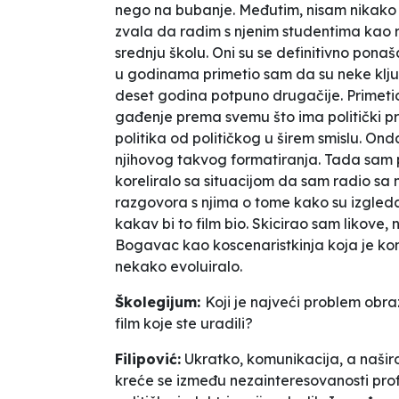
nego na bubanje. Međutim, nisam nikako 
zvala da radim s njenim studentima kao r
srednju školu. Oni su se definitivno ponaš
u godinama primetio sam da su neke klju
deset godina potpuno drugačije. Primetio 
gađenje prema svemu što ima politički pre
politika od političkog u širem smislu. On
njihovog takvog formatiranja. Tada sam p
koreliralo sa situacijom da sam radio sa
razgovora s njima o tome kako su izgleda
kakav bi to film bio. Skicirao sam likove,
Bogavac kao koscenaristkinja koja je konc
nekako evoluiralo.
Školegijum:
Koji je najveći problem obra
film koje ste uradili?
Filipović:
Ukratko, komunikacija, a našir
kreće se između nezainteresovanosti profe