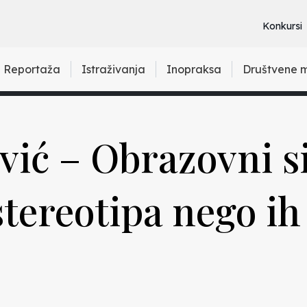
Konkursi
Reportaža
Istraživanja
Inopraksa
Društvene 
ović – Obrazovni s
stereotipa nego ih 