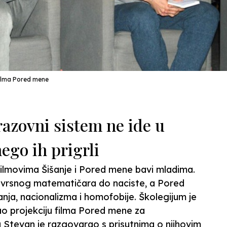
 filma Pored mene
razovni sistem ne ide u
nego ih prigrli
 filmovima Šišanje i Pored mene bavi mladima.
 izvrsnog matematičara do naciste, a Pored
anja, nacionalizma i homofobije. Školegijum je
irao projekciju filma Pored mene za
ma Stevan je razgovarao s prisutnima o njihovim