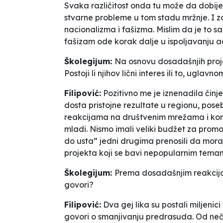
Svaka različitost onda tu može da dobije 
stvarne probleme u tom stadu mržnje. I z
nacionalizma i fašizma. Mislim da je to sa
fašizam ode korak dalje u ispoljavanju a
Školegijum:
Na osnovu dosadašnjih projek
Postoji li njihov lični interes ili to, ugl
Filipović:
Pozitivno me je iznenadila činjen
dosta pristojne rezultate u regionu, pose
reakcijama na društvenim mrežama i kom
mladi. Nismo imali veliki budžet za promo
do usta” jedni drugima prenosili da mor
projekta koji se bavi nepopularnim temam
Školegijum:
Prema dosadašnjim reakcija
govori?
Filipović:
Dva gej lika su postali miljenici
govori o smanjivanju predrasuda. Od ne