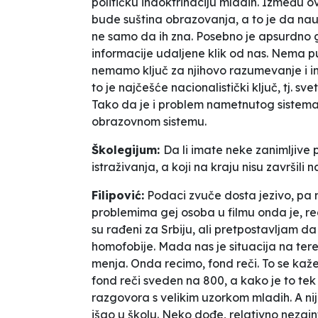
političku indoktrinaciju mladih. Između 
bude suština obrazovanja, a to je da nau
ne samo da ih zna. Posebno je apsurdno 
informacije udaljene klik od nas. Nema pu
nemamo ključ za njihovo razumevanje i in
to je najčešće nacionalistički ključ, tj. sv
Tako da je i problem nametnutog sistema
obrazovnom sistemu.
Školegijum:
Da li imate neke zanimljive
istraživanja, a koji na kraju nisu završili n
Filipović:
Podaci zvuče dosta jezivo, pa 
problemima gej osoba u filmu onda je, rec
su rađeni za Srbiju, ali pretpostavljam da 
homofobije. Mada nas je situacija na ter
menja. Onda recimo, fond reči. To se kaž
fond reči sveden na 800, a kako je to tek 
razgovora s velikim uzorkom mladih. A nije
išao u školu. Neko dođe, relativno nezai