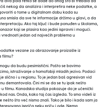
ova dva pola retko se dođe do onog što bi trebala da
čiš nekog da analizira i interpretira neke podatke, a
govoriti o tome u digitalnom dobu kada su
no smisla da sve te informacije držimo u glavi, a da
terpretaciju. Ako taj ključ i bude ponuđen u školama,
etonazor koji se plasira kao jedini ispravni i mogući.
 vrednosti jedan od najvećih problema u
 podatke vezane za obrazovanje proizašle iz
a filmu?
mogu da budu pesimistični. Pošto se bavimo
imo, istraživanje o homofobiji mladih jezivo. Podaci
je slično i u regionu. To je jedan baš agresivan vid
enu demantovala. Čini mi se da se tu ipak nešto
e u filmu. Kanadska studija pokazuje da je učenički
kod nas. Onda, kako taj čas izgleda. To smo videli iz
 nešto što već nismo znali. Tako je bilo i kada sam ja
nteresovano ispriča neku priču i ode. Nema