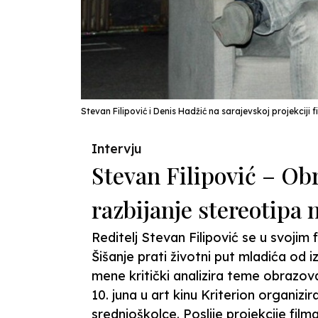
Stevan Filipović i Denis Hadžić na sarajevskoj projekciji
Intervju
Stevan Filipović – Ob
razbijanje stereotipa 
Reditelj Stevan Filipović se u svojim
Šišanje prati životni put mladića od
mene kritički analizira teme obrazov
10. juna u art kinu Kriterion organiz
srednjoškolce. Poslije projekcije fil