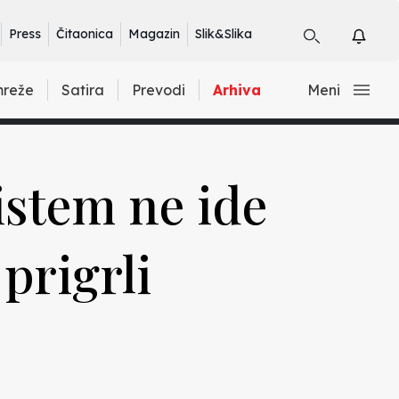
Press
Čitaonica
Magazin
Slik&Slika
mreže
Satira
Prevodi
Arhiva
Meni
istem ne ide
prigrli