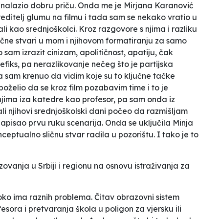
nalazio dobru priču. Onda me je Mirjana Karanović
editelj glumu na filmu i tada sam se nekako vratio u
ali kao srednjoškolci. Kroz razgovore s njima i razliku
čne stvari u mom i njihovom formatiranju za samo
sam izrazit cinizam, apolitičnost, apatiju, čak
fiks, pa nerazlikovanje nečeg što je partijska
da sam krenuo da vidim koje su to ključne tačke
oželio da se kroz film pozabavim time i to je
 njima iza katedre kao profesor, pa sam onda iz
li njihovi srednjoškolski dani počeo da razmišljam
 napisao prvu ruku scenarija. Onda se uključila Minja
eptualno sličnu stvar radila u pozorištu. I tako je to
zovanja u Srbiji i regionu na osnovu istraživanja za
oko ima raznih problema. Čitav obrazovni sistem
sora i pretvaranja škola u poligon za vjersku ili