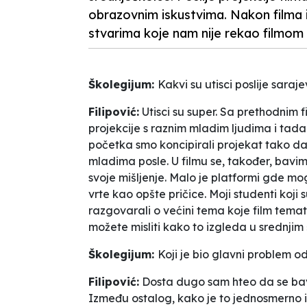
obrazovnim iskustvima. Nakon filma i 
stvarima koje nam nije rekao filmo
Školegijum:
Kakvi su utisci poslije saraj
Filipović:
Utisci su super. Sa prethodnim 
projekcije s raznim mladim ljudima i tada j
početka smo koncipirali projekat tako da 
mladima posle. U filmu se, također, bav
svoje mišljenje. Malo je platformi gde m
vrte kao opšte pričice. Moji studenti koji
razgovarali o većini tema koje film temat
možete misliti kako to izgleda u srednjim
Školegijum:
Koji je bio glavni problem o
Filipović:
Dosta dugo sam hteo da se bav
Između ostalog, kako je to jednosmerno i 