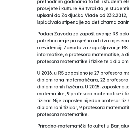
prethodnim godinama to bili i studenti el
prosvjete i kulture RS tvrdi da je student
upisani do Zaključka Vlade od 23.2.2012, i
isplaćivalo stipendije za deficitarna zani
Podaci Zavoda za zapošljavanje RS pokazu
potrebno im je prosječno od dva mjeseca d
u evidenciji Zavoda za zapošljavanje RS 
informatike, 6 profesora matematike, 3 d
profesora matematike i fizike te 1 diplomir
U 2016. u RS zaposleno je 27 profesora m
diplomirana matematičara, 22 profesora ma
diplomiranih fizičara. U 2015. zaposleno 
matematike, 9 profesora matematike i fiz
fizičar. Nije zaposlen nijedan profesor fiz
diplomirani fizičar, 9 profesora matematik
profesora matematike.
Prirodno-matematički fakultet u Banjaluc