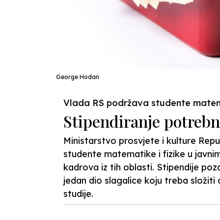
George Hodan
Vlada RS podržava studente matema
Stipendiranje potrebn
Ministarstvo prosvjete i kulture Rep
studente matematike i fizike u javn
kadrova iz tih oblasti. Stipendije poz
jedan dio slagalice koju treba složit
studije.