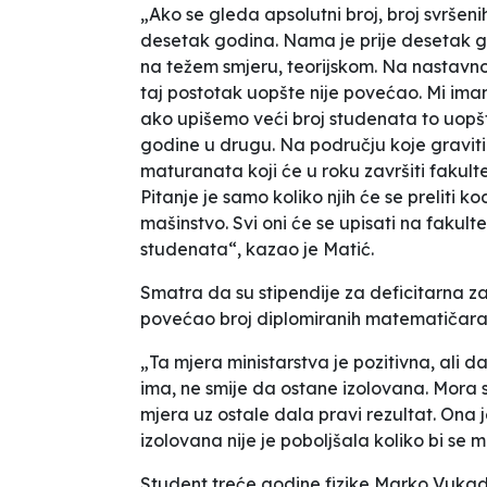
„Ako se gleda apsolutni broj, broj svršen
desetak godina. Nama je prije desetak g
na težem smjeru, teorijskom. Na nastavnom
taj postotak uopšte nije povećao. Mi ima
ako upišemo veći broj studenata to uopšt
godine u drugu. Na području koje graviti
maturanata koji će u roku završiti fakulte
Pitanje je samo koliko njih će se preliti k
mašinstvo. Svi oni će se upisati na fakultet
studenata“, kazao je Matić.
Smatra da su stipendije za deficitarna 
povećao broj diplomiranih matematičara i
„Ta mjera ministarstva je pozitivna, ali d
ima, ne smije da ostane izolovana. Mora 
mjera uz ostale dala pravi rezultat. Ona j
izolovana nije je poboljšala koliko bi se 
Student treće godine fizike Marko Vukadin