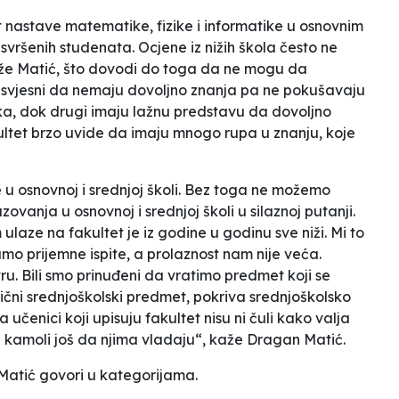
t nastave matematike, fizike i informatike u osnovnim
svršenih studenata. Ocjene iz nižih škola često ne
že Matić, što dovodi do toga da ne mogu da
 svjesni da nemaju dovoljno znanja pa ne pokušavaju
uka, dok drugi imaju lažnu predstavu da dovoljno
ltet brzo uvide da imaju mnogo rupa u znanju, koje
 u osnovnoj i srednjoj školi. Bez toga ne možemo
ovanja u osnovnoj i srednjoj školi u silaznoj putanji.
laze na fakultet je iz godine u godinu sve niži. Mi to
mo prijemne ispite, a prolaznost nam nije veća.
ru. Bili smo prinuđeni da vratimo predmet koji se
čni srednjoškolski predmet, pokriva srednjoškolsko
učenici koji upisuju fakultet nisu ni čuli kako valja
kamoli još da njima vladaju“, kaže Dragan Matić.
Matić govori u kategorijama.