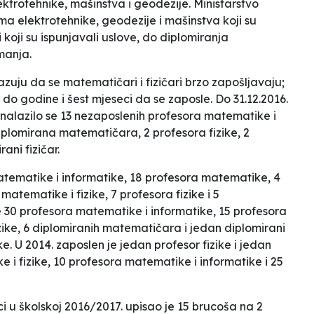
ektrotehnike, mašinstva i geodezije. Ministarstvo
ima elektrotehnike, geodezije i mašinstva koji su
 koji su ispunjavali uslove, do diplomiranja
manja.
ju da se matematičari i fizičari brzo zapošljavaju;
o godine i šest mjeseci da se zaposle. Do 31.12.2016.
nalazilo se 13 nezaposlenih profesora matematike i
iplomirana matematičara, 2 profesora fizike, 2
ani fizičar.
atematike i informatike, 18 profesora matematike, 4
tematike i fizike, 7 profesora fizike i 5
je 30 profesora matematike i informatike, 15 profesora
ike, 6 diplomiranih matematičara i jedan diplomirani
ike. U 2014. zaposlen je jedan profesor fizike i jedan
e i fizike, 10 profesora matematike i informatike i 25
i u školskoj 2016/2017. upisao je 15 brucoša na 2