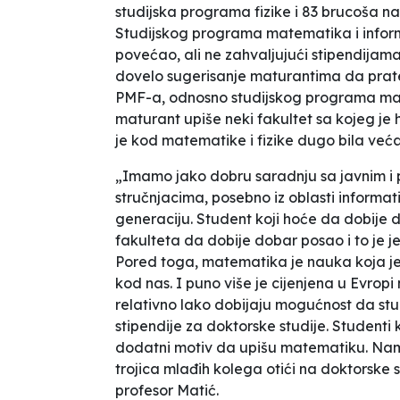
studijska programa fizike i 83 brucoša 
Studijskog programa matematika i infor
povećao, ali ne zahvaljujući stipendija
dovelo sugerisanje maturantima da prate
PMF-a, odnosno studijskog programa mate
maturant upiše neki fakultet sa kojeg je 
je kod matematike i fizike dugo bila već
„Imamo jako dobru saradnju sa javnim i 
stručnjacima, posebno iz oblasti informati
generaciju. Student koji hoće da dobije do
fakulteta da dobije dobar posao i to je j
Pored toga, matematika je nauka koja je 
kod nas. I puno više je cijenjena u Evropi 
relativno lako dobijaju mogućnost da stud
stipendije za doktorske studije. Studenti 
dodatni motiv da upišu matematiku. Nama
trojica mlađih kolega otići na doktorske s
profesor Matić.