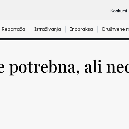
Konkursi
Reportaža
Istraživanja
Inopraksa
Društvene 
e potrebna, ali ne