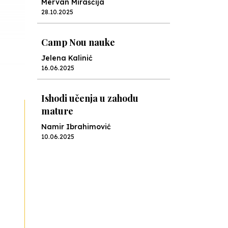
Mervan Miraščija
28.10.2025
Camp Nou nauke
Jelena Kalinić
16.06.2025
Ishodi učenja u zahodu
mature
Namir Ibrahimović
10.06.2025
Kraj školske godine, fotofiniš
Anes Osmić
04.06.2025
Reformar’s Coming