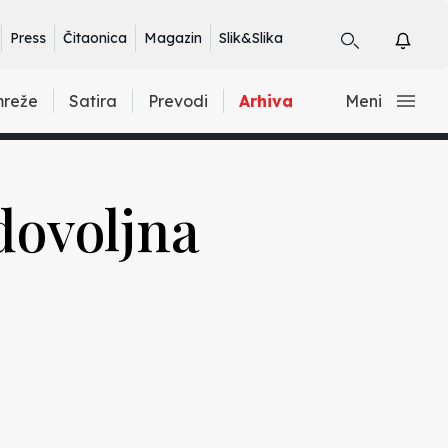
Press
Čitaonica
Magazin
Slik&Slika
mreže
Satira
Prevodi
Arhiva
Meni
dovoljna