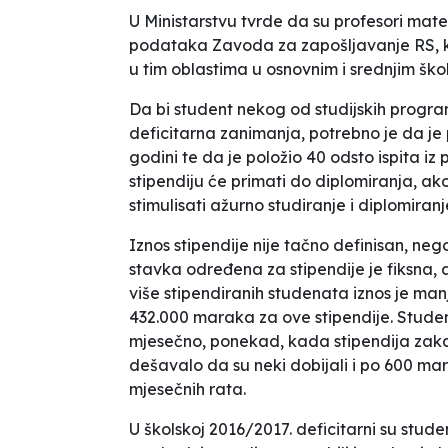
U Ministarstvu tvrde da su profesori mate
podataka Zavoda za zapošljavanje RS, k
u tim oblastima u osnovnim i srednjim šk
Da bi student nekog od studijskih progra
deficitarna zanimanja, potrebno je da je p
godini te da je položio 40 odsto ispita i
stipendiju će primati do diplomiranja, ak
stimulisati ažurno studiranje i diplomiranj
Iznos stipendije nije tačno definisan, ne
stavka određena za stipendije je fiksna, a
više stipendiranih studenata iznos je manj
432.000 maraka za ove stipendije. Studen
mjesečno, ponekad, kada stipendija zakas
dešavalo da su neki dobijali i po 600 m
mjesečnih rata.
U školskoj 2016/2017. deficitarni su stud