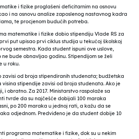
matike i fizike proglašeni deficitarnim na osnovu
ao i na osnovu analize zaposlenog nastavnog kadra
olama, te procjenom budućih potreba.
ma matematike i fizike dobio stipendiju Vlade RS za
rvi put upisao prvi ciklus studija u tekućoj školskoj
z prvog semestra. Kada student ispuni ove uslove,
o ne bude obnavljao godinu. Stipendijom se želi
e u roku.
go zavisi od broja stipendiranih studenata; budžetska
 visina stipendije zavisi od broja studenata. Ako je
i, i obratno. Za 2017. Ministarstvo raspolaže sa
ti tvrde da su najčešće dobijali 100 maraka
ni, po 200 maraka u jednoj rati, a kažu da se
araka odjednom. Predviđeno je da student dobije 10
enti programa matematike i fizike, dok su u nekim