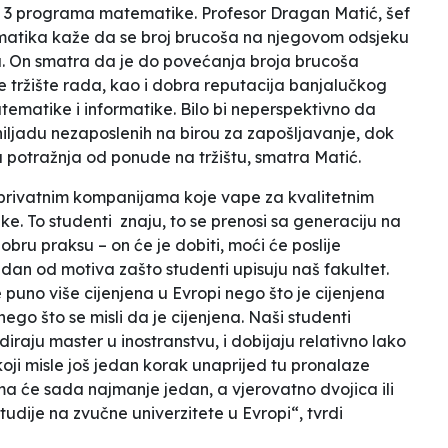
na 3 programa matematike. Profesor Dragan Matić, šef
matika kaže da se broj brucoša na njegovom odsjeku
ma. On smatra da je do povećanja broja brucoša
 tržište rada, kao i dobra reputacija banjalučkog
matike i informatike. Bilo bi neperspektivno da
hiljadu nezaposlenih na birou za zapošljavanje, dok
a potražnja od ponude na tržištu, smatra Matić.
privatnim kompanijama koje vape za kvalitetnim
ke. To studenti znaju, to se prenosi sa generaciju na
bru praksu – on će je dobiti, moći će poslije
edan od motiva zašto studenti upisuju naš fakultet.
puno više cijenjena u Evropi nego što je cijenjena
nego što se misli da je cijenjena. Naši studenti
iraju master u inostranstvu, i dobijaju relativno lako
koji misle još jedan korak unaprijed tu pronalaze
 će sada najmanje jedan, a vjerovatno dvojica ili
tudije na zvučne univerzitete u Evropi“, tvrdi