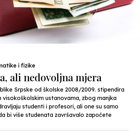
tike i fizike
a, ali nedovoljna mjera
ublike Srpske od školske 2008/2009. stipendira
im visokoškolskim ustanovama, zbog manjka
dravljaju studenti i profesori, ali one su samo
i da bi više studenata završavalo započete