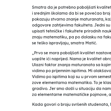
Smatra da je potrebno poboljšati kvalite
i srednjim školama da bi se povećao broj 
pokazuju stvarno znanje maturanata, ka
odgovore zahtjevima fakulteta. Jedni su
upisati tehničke i fakultete prirodnih na
znaju matematiku, pa po dolasku na faku
se teško ispravljaju, smatra Matić.
„Prvo se mora poboljšati kvalitet nastave
uopšte ići naprijed. Nama je kvalitet obraz
Ulazni faktor znanja maturanata sa kojim u
vidimo po prijemnim ispitima. Mi olakšava
Vidimo po ispitima koji su u prvom semest
zove elementarna matematika. To je klasi
gradivo. Jer smo došli u situaciju da nama 
za elementarne matematičke pojmove, a 
Kada govori o broju svršenih studenata, 