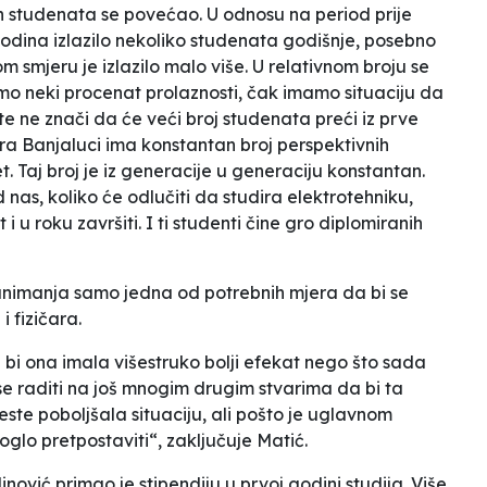
ih studenata se povećao. U odnosu na period prije
odina izlazilo nekoliko studenata godišnje, posebno
 smjeru je izlazilo malo više. U relativnom broju se
mo neki procenat prolaznosti, čak imamo situaciju da
e ne znači da će veći broj studenata preći iz prve
ra Banjaluci ima konstantan broj perspektivnih
t. Taj broj je iz generacije u generaciju konstantan.
od nas, koliko će odlučiti da studira elektrotehniku,
 i u roku završiti. I ti studenti čine gro diplomiranih
zanimanja samo jedna od potrebnih mjera da bi se
 fizičara.
a bi ona imala višestruko bolji efekat nego što sada
se raditi na još mnogim drugim stvarima da bi ta
este poboljšala situaciju, ali pošto je uglavnom
moglo pretpostaviti“, zaključuje Matić.
ović primao je stipendiju u prvoj godini studija. Više