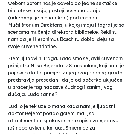
webom potom nas je odvelo do jedne sektaške
biblioteke u kojoj postoji posebna odaja
(održavaju je bibliotekari) pod imenom
Mučilištorium Direktoris, u kojoj imaju litografije sa
scenama mučenja direktora biblioteke. Rekli su
nam da je Hieronimus Bosch tu dobio ideju za
svoje čuvene triptihe.
Elem, ljubavi ni traga. Tada smo se javili čuvenom
psihijatru Nilsu Bejerotu iz Stockholma, koji nam je
pojasnio da taj primjer iz njegovog rodnog grada
predstavlja presedan i da je od početka uključen
u praćenje tog nadasve čudnog i zanimljivog
slučaja. Ludo zar ne?
Ludilo je tek uzelo maha kada nam je ljubazni
doktor Bejerot poslao golemi mail, sa
attachmentom spakovanih rukopisa za njegovu
još neobjavljenu knjigu: „Smjernice za