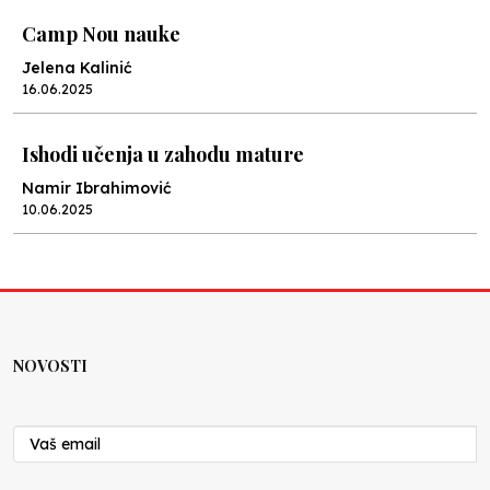
Camp Nou nauke
Jelena Kalinić
16.06.2025
Ishodi učenja u zahodu mature
Namir Ibrahimović
10.06.2025
Kraj školske godine, fotofiniš
Anes Osmić
04.06.2025
NOVOSTI
Reformar’s Coming
Nenad Veličković
29.10.2024