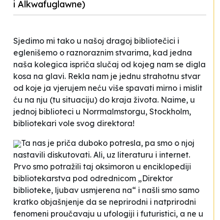
i Alkwafuglawne)
Sjedimo mi tako u našoj dragoj bibliotečici i
eglenišemo o raznoraznim stvarima, kad jedna
naša kolegica ispriča slučaj od kojeg nam se digla
kosa na glavi. Rekla nam je jednu strahotnu stvar
od koje ja vjerujem neću više spavati mirno i mislit
ću na nju (tu situaciju) do kraja života. Naime, u
jednoj biblioteci u Norrmalmstorgu, Stockholm,
bibliotekari vole svog direktora!
Ta nas je priča duboko potresla, pa smo o njoj
nastavili diskutovati. Ali, uz literaturu i internet.
Prvo smo potražili taj oksimoron u enciklopediji
bibliotekarstva pod odrednicom „Direktor
biblioteke, ljubav usmjerena na“ i našli smo samo
kratko objašnjenje da se neprirodni i natprirodni
fenomeni proučavaju u ufologiji i futuristici, a ne u