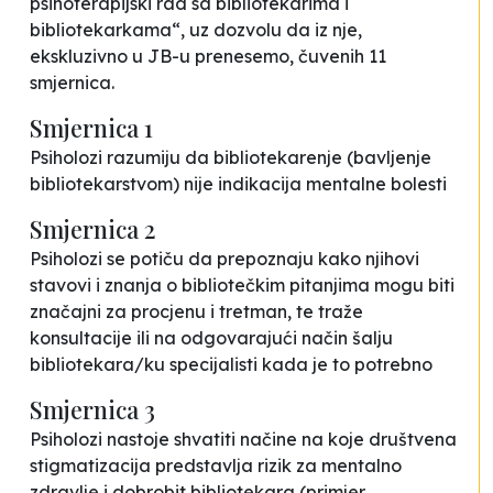
psihoterapijski rad sa bibliotekarima i
bibliotekarkama“, uz dozvolu da iz nje,
ekskluzivno u JB-u prenesemo, čuvenih 11
smjernica.
Smjernica 1
Psiholozi razumiju da bibliotekarenje (bavljenje
bibliotekarstvom) nije indikacija mentalne bolesti
Smjernica 2
Psiholozi se potiču da prepoznaju kako njihovi
stavovi i znanja o bibliotečkim pitanjima mogu biti
značajni za procjenu i tretman, te traže
konsultacije ili na odgovarajući način šalju
bibliotekara/ku specijalisti kada je to potrebno
Smjernica 3
Psiholozi nastoje shvatiti načine na koje društvena
stigmatizacija predstavlja rizik za mentalno
zdravlje i dobrobit bibliotekara (primjer