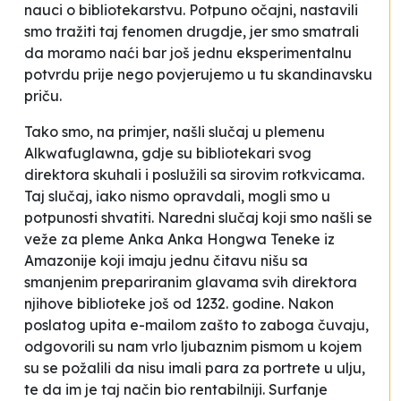
nauci o bibliotekarstvu. Potpuno očajni, nastavili
smo tražiti taj fenomen drugdje, jer smo smatrali
da moramo naći bar još jednu eksperimentalnu
potvrdu prije nego povjerujemo u tu skandinavsku
priču.
Tako smo, na primjer, našli slučaj u plemenu
Alkwafuglawna, gdje su bibliotekari svog
direktora skuhali i poslužili sa sirovim rotkvicama.
Taj slučaj, iako nismo opravdali, mogli smo u
potpunosti shvatiti. Naredni slučaj koji smo našli se
veže za pleme Anka Anka Hongwa Teneke iz
Amazonije koji imaju jednu čitavu nišu sa
smanjenim prepariranim glavama svih direktora
njihove biblioteke još od 1232. godine. Nakon
poslatog upita e-mailom zašto to zaboga čuvaju,
odgovorili su nam vrlo ljubaznim pismom u kojem
su se požalili da nisu imali para za portrete u ulju,
te da im je taj način bio rentabilniji. Surfanje