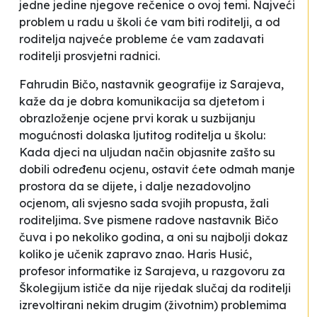
jedne jedine njegove rečenice o ovoj temi.
Najveći
problem u radu u školi će vam biti roditelji, a od
roditelja najveće probleme će vam zadavati
roditelji prosvjetni radnici
.
Fahrudin Bičo, nastavnik geografije iz Sarajeva,
kaže da je dobra komunikacija sa djetetom i
obrazloženje ocjene prvi korak u suzbijanju
mogućnosti dolaska ljutitog roditelja u školu:
Kada djeci na uljudan način objasnite zašto su
dobili određenu ocjenu, ostavit ćete odmah manje
prostora da se dijete, i dalje nezadovoljno
ocjenom, ali svjesno sada svojih propusta, žali
roditeljima
. Sve pismene radove nastavnik Bičo
čuva i po nekoliko godina, a oni su najbolji dokaz
koliko je učenik zapravo znao. Haris Husić,
profesor informatike iz Sarajeva, u razgovoru za
Školegijum ističe da nije rijedak slučaj da roditelji
izrevoltirani nekim drugim (životnim) problemima