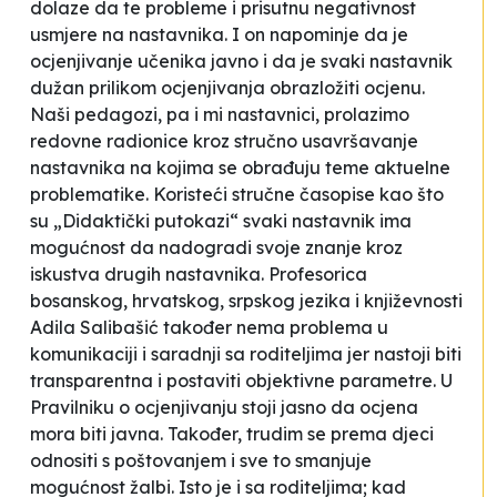
dolaze da te probleme i prisutnu negativnost
usmjere na nastavnika. I on napominje da je
ocjenjivanje učenika javno i da je svaki nastavnik
dužan prilikom ocjenjivanja obrazložiti ocjenu.
Naši pedagozi, pa i mi nastavnici, prolazimo
redovne radionice kroz stručno usavršavanje
nastavnika na kojima se obrađuju teme aktuelne
problematike. Koristeći stručne časopise kao što
su „Didaktički putokazi“ svaki nastavnik ima
mogućnost da nadogradi svoje znanje kroz
iskustva drugih nastavnika.
Profesorica
bosanskog, hrvatskog, srpskog jezika i književnosti
Adila Salibašić također nema problema u
komunikaciji i saradnji sa roditeljima jer nastoji biti
transparentna i postaviti objektivne parametre.
U
Pravilniku o ocjenjivanju stoji jasno da ocjena
mora biti javna.
Također, trudim se prema djeci
odnositi s poštovanjem i sve to smanjuje
mogućnost žalbi. Isto je i sa roditeljima; kad