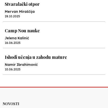
Stvaralački otpor
Mervan Miraščija
28.10.2025
Camp Nou nauke
Jelena Kalinić
16.06.2025
Ishodi učenja u zahodu mature
Namir Ibrahimović
10.06.2025
Kraj školske godine, fotofiniš
Anes Osmić
04.06.2025
NOVOSTI