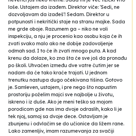
loše. Ustajem da izađem. Direktor viče: 'Sedi, ne
dozvoljavam da izađeš'! Sedam. Direktor u
potpunosti i nekritički staje na stranu majke. Sada
me grde oboje. Razumem ga – niko ne voli
inspekciju, a nju je procenio kao osobu koja će ih
zvati svako malo ako ne dobije zadovoljenje
odmah sad. I to će ih zvati mnogo puta. A kad
krenu da dolaze, ko zna šta će sve još da pronađu
po školi. Uhvaćen između dve vatre ćutim jer se
nadam da će tako kraće trajati. U jednom
trenutku nastupa dugo očekivana tišina. Gotovo
je. Samleven, ustajem, i pre nego što napustim
prostoriju poželim majci sve najbolje u životu,
iskreno i iz duše. Ako je meni teško sa mojom
porodicom gde nas ima dvoje odraslih, kako li je
tek njoj, samoj sa dvoje dece. Ostavljam je
zbunjenu i odvlačim se do učionice da ližem rane.
Lako zamenljiv, imam razumevanja za svačiji