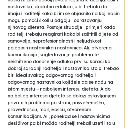
nastavnika, dodatnu edukaciju bi trebalo da
imaju i roditelji kako bi im se objasnilo na koji način
mogu pomoći školi u odgoju i obrazovanju
njihovog djeteta.
Postoje situacije i primjeri kada
roditelji trebaju reagirati kako bi zaštitili dijete od
samovolje, neprofesionalnosti i neljudskosti
pojedinih nastavnika i nastavnica. Ali, otvorena
komunikacija, sagledavanje problema te
neishitreno donošenje odluka prvi su koraci ka
dobroj saradnji roditelja i nastavnika što bi trebao
biti ideal svakog odgovornog roditelja i
odgovornog nastavnika koji žele da se nađu na
istom mjestu – najboljem interesu djeteta. A do
najboljeg interesa djeteta se dolazi ostavljanjem
privatnih problema po strani, posvećenošću,
pravednošću, marljivošću, otvorenom
komunikacijom. Ali, ponekad se i nastavnicima
desi život pa bi možda roditelji trebali uzeti i to u