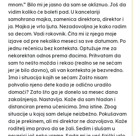
mnom.“ Bilo mi je jasno da sam se okliznuo. Još da
vidim koliko će boleti pad. U kancelariji
samohrana majka, zamenica direktora, direktor i
ja. Majka je vrlo ljuta. Nezadovoljna je kako radim
sa decom. Vadi rokovnik. Čita mi iz njega moje
izjave od pre nekoliko meseci sa sve datumom. Po
jednu rečenicu bez konteksta. Optužuje me za
nekorektan odnos prema đacima. Prihvatam da
sam to nešto možda i rekao (realno se ne sećam
jer je bilo davno), ali van konteksta je bezvredno.
Ima i situacija kojih se sećam: Zašto nisam
pohvalio njeno dete kada je odlično uradilo
domaći? Zato što ga je donelo sa mesec dana
zakašnjenja. Nastavlja. Kaže da sam hladan i
distanciran prema učenicima. Ima istine. Zbog
situacije u kojoj sam deluje neizbežno. Pokušavam
da je prekinem, ali mi direktor ne dozvoljava. Kaže
roditelj ima pravo da se žali. Sedim i slušam u
neverici još neko vreme. Sada mi je već fizički vrlo