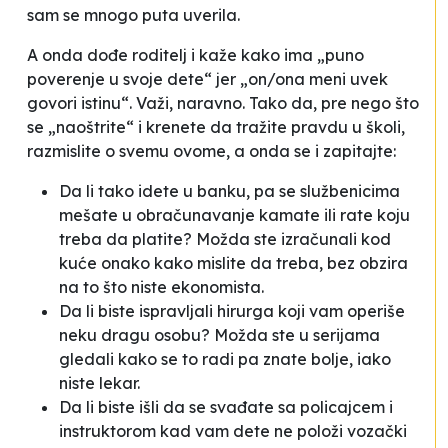
sam se mnogo puta uverila.
A onda dođe roditelj i kaže kako ima „puno
poverenje u svoje dete“ jer „on/ona meni uvek
govori istinu“. Važi, naravno. Tako da, pre nego što
se „naoštrite“ i krenete da tražite pravdu u školi,
razmislite o svemu ovome, a onda se i zapitajte:
Da li tako idete u banku, pa se službenicima
mešate u obračunavanje kamate ili rate koju
treba da platite? Možda ste izračunali kod
kuće onako kako mislite da treba, bez obzira
na to što niste ekonomista.
Da li biste ispravljali hirurga koji vam operiše
neku dragu osobu? Možda ste u serijama
gledali kako se to radi pa znate bolje, iako
niste lekar.
Da li biste išli da se svađate sa policajcem i
instruktorom kad vam dete ne položi vozački