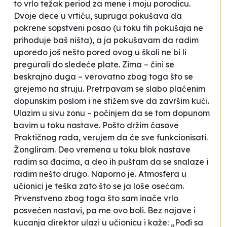
to vrlo težak period za mene i moju porodicu.
Dvoje dece u vrtiću, supruga pokušava da
pokrene sopstveni posao (u toku tih pokušaja ne
prihoduje baš ništa), a ja pokušavam da radim
uporedo još nešto pored ovog u školi ne bi li
pregurali do sledeće plate. Zima – čini se
beskrajno duga – verovatno zbog toga što se
grejemo na struju. Pretrpavam se slabo plaćenim
dopunskim poslom i ne stižem sve da završim kući.
Ulazim u sivu zonu – počinjem da se tom dopunom
bavim u toku nastave. Pošto držim časove
Praktičnog rada, verujem da će sve funkcionisati.
Žongliram. Deo vremena u toku blok nastave
radim sa đacima, a deo ih puštam da se snalaze i
radim nešto drugo. Naporno je. Atmosfera u
učionici je teška zato što se ja loše osećam.
Prvenstveno zbog toga što sam inače vrlo
posvećen nastavi, pa me ovo boli. Bez najave i
kucanja direktor ulazi u učionicu i kaže: „Pođi sa