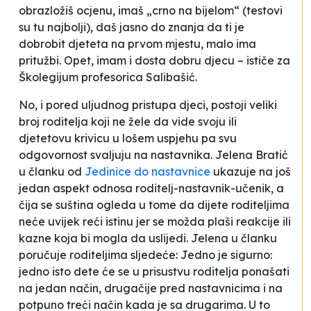
obrazložiš ocjenu, imaš „crno na bijelom“ (testovi
su tu najbolji), daš jasno do znanja da ti je
dobrobit djeteta na prvom mjestu, malo ima
pritužbi. Opet, imam i dosta dobru djecu
– ističe za
Školegijum profesorica Salibašić.
No, i pored uljudnog pristupa djeci, postoji veliki
broj roditelja koji ne žele da vide svoju ili
djetetovu krivicu u lošem uspjehu pa svu
odgovornost svaljuju na nastavnika. Jelena Bratić
u članku od
Jedinice do nastavnice
ukazuje na još
jedan aspekt odnosa roditelj-nastavnik-učenik, a
čija se suština ogleda u tome da dijete roditeljima
neće uvijek reći istinu jer se možda plaši reakcije ili
kazne koja bi mogla da uslijedi. Jelena u članku
poručuje roditeljima sljedeće:
Jedno je sigurno:
jedno isto dete će se u prisustvu roditelja ponašati
na jedan način, drugačije pred nastavnicima i na
potpuno treći način kada je sa drugarima. U to