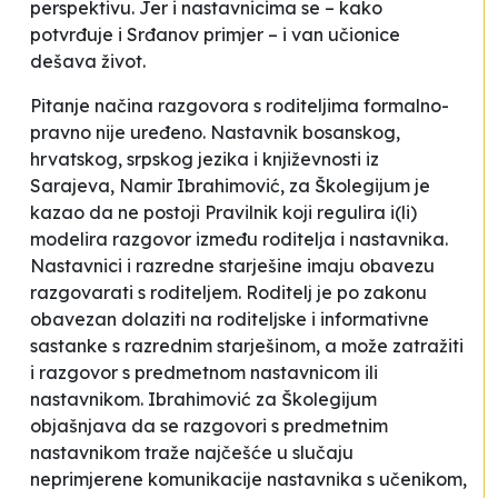
perspektivu. Jer i nastavnicima se – kako
potvrđuje i Srđanov primjer – i van učionice
dešava život.
Pitanje načina razgovora s roditeljima formalno-
pravno nije uređeno. Nastavnik bosanskog,
hrvatskog, srpskog jezika i književnosti iz
Sarajeva, Namir Ibrahimović, za Školegijum je
kazao da ne postoji Pravilnik koji regulira i(li)
modelira razgovor između roditelja i nastavnika.
Nastavnici i razredne starješine imaju obavezu
razgovarati s roditeljem. Roditelj je po zakonu
obavezan dolaziti na roditeljske i informativne
sastanke s razrednim starješinom, a može zatražiti
i razgovor s predmetnom nastavnicom ili
nastavnikom. Ibrahimović za Školegijum
objašnjava da se razgovori s predmetnim
nastavnikom traže najčešće u slučaju
neprimjerene komunikacije nastavnika s učenikom,