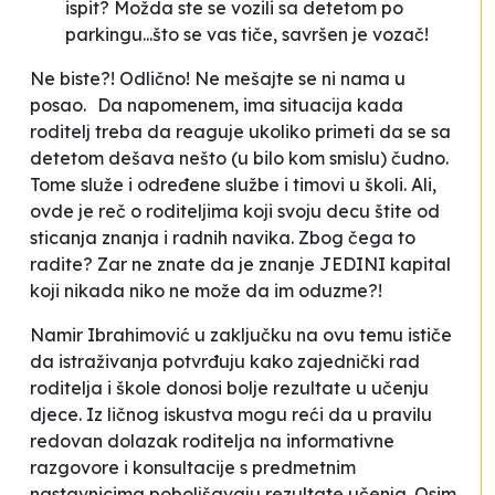
ispit? Možda ste se vozili sa detetom po
parkingu...što se vas tiče, savršen je vozač!
Ne biste?! Odlično! Ne mešajte se ni nama u
posao.
Da napomenem, ima situacija kada
roditelj treba da reaguje ukoliko primeti da se sa
detetom dešava nešto (u bilo kom smislu) čudno.
Tome služe i određene službe i timovi u školi. Ali,
ovde je reč o roditeljima koji svoju decu štite od
sticanja znanja i radnih navika. Zbog čega to
radite? Zar ne znate da je znanje JEDINI kapital
koji nikada niko ne može da im oduzme?!
Namir Ibrahimović u zaključku na ovu temu ističe
da istraživanja potvrđuju kako zajednički rad
roditelja i škole donosi bolje rezultate u učenju
djece.
Iz ličnog iskustva mogu reći da u pravilu
redovan dolazak roditelja na informativne
razgovore i konsultacije s predmetnim
nastavnicima poboljšavaju rezultate učenja. Osim