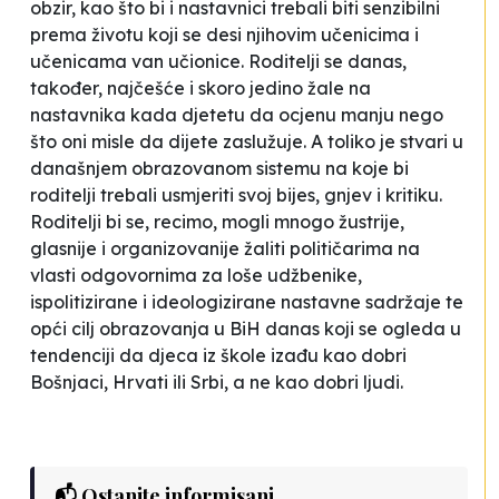
obzir, kao što bi i nastavnici trebali biti senzibilni
prema životu koji se desi njihovim učenicima i
učenicama van učionice. Roditelji se danas,
također, najčešće i skoro jedino žale na
nastavnika kada djetetu da ocjenu manju nego
što oni misle da dijete zaslužuje. A toliko je stvari u
današnjem obrazovanom sistemu na koje bi
roditelji trebali usmjeriti svoj bijes, gnjev i kritiku.
Roditelji bi se, recimo, mogli mnogo žustrije,
glasnije i organizovanije žaliti političarima na
vlasti odgovornima za loše udžbenike,
ispolitizirane i ideologizirane nastavne sadržaje te
opći cilj obrazovanja u BiH danas koji se ogleda u
tendenciji da djeca iz škole izađu kao dobri
Bošnjaci, Hrvati ili Srbi, a ne kao dobri ljudi.
📬 Ostanite informisani