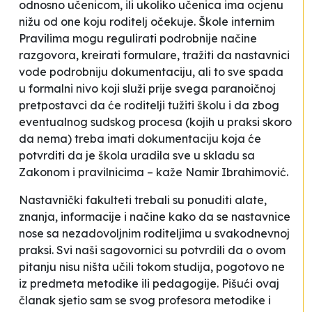
odnosno učenicom, ili ukoliko učenica ima ocjenu
nižu od one koju roditelj očekuje.
Škole internim
Pravilima mogu regulirati podrobnije načine
razgovora, kreirati formulare, tražiti da nastavnici
vode podrobniju dokumentaciju, ali to sve spada
u formalni nivo koji služi prije svega paranoičnoj
pretpostavci da će roditelji tužiti školu i da zbog
eventualnog sudskog procesa (kojih u praksi skoro
da nema) treba imati dokumentaciju koja će
potvrditi da je škola uradila sve u skladu sa
Zakonom i pravilnicima
– kaže Namir Ibrahimović.
Nastavnički fakulteti trebali su ponuditi alate,
znanja, informacije i načine kako da se nastavnice
nose sa nezadovoljnim roditeljima u svakodnevnoj
praksi. Svi naši sagovornici su potvrdili da o ovom
pitanju nisu ništa učili tokom studija, pogotovo ne
iz predmeta metodike ili pedagogije. Pišući ovaj
članak sjetio sam se svog profesora metodike i