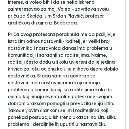
interes, a voleo bih i da se neko iskreno
zainteresovao za moj. Voleo
– završava svoju
priču za Školegijum Srđan Plavšić, profesor
grafičkog dizajna iz Beograda.
Priča ovog profesora potaknula me da pažljivije
istražim odnos nastavnik-roditelj jer veliki broj
nastavnika i nastavnica danas ima problema u
komunikaciji i saradnji sa roditeljima. Naime,
roditelji često dođu u školu uvjereni da je jedina
krivica za lošu ocjenu koju je njihovo dijete dobilo
nastavnička. Stoga sam razgovarao sa
nastavnicima i nastavnicama koji nemaju
problema u komunikaciji sa roditeljima kako bi
onima koji imaju eventualne poteškoće svojom
dobrom praksom pomogli u prevazilaženju istih.
Također, ovim člankom želim i roditeljima koji
ponekad postupaju ishitreno ukazati na širu sliku
problema i detaljnije ih uputiti u nastavničku