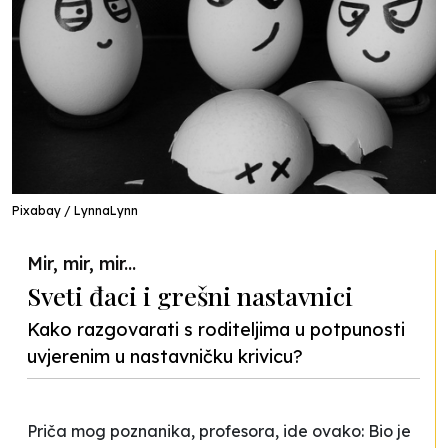
Pixabay / LynnaLynn
Mir, mir, mir...
Sveti đaci i grešni nastavnici
Kako razgovarati s roditeljima u potpunosti
uvjerenim u nastavničku krivicu?
Priča mog poznanika, profesora, ide ovako:
Bio je