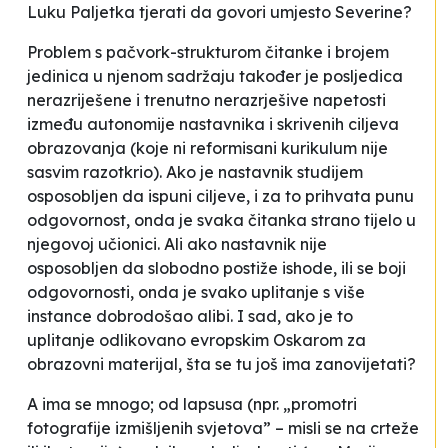
Luku Paljetka tjerati da govori umjesto Severine?
Problem s pačvork-strukturom čitanke i brojem
jedinica u njenom sadržaju također je posljedica
nerazriješene i trenutno nerazrješive napetosti
između autonomije nastavnika i skrivenih ciljeva
obrazovanja (koje ni reformisani kurikulum nije
sasvim razotkrio). Ako je nastavnik studijem
osposobljen da ispuni ciljeve, i za to prihvata punu
odgovornost, onda je svaka čitanka strano tijelo u
njegovoj učionici. Ali ako nastavnik nije
osposobljen da slobodno postiže ishode, ili se boji
odgovornosti, onda je svako uplitanje s više
instance dobrodošao alibi. I sad, ako je to
uplitanje odlikovano evropskim Oskarom za
obrazovni materijal, šta se tu još ima zanovijetati?
A ima se mnogo; od lapsusa (npr. „promotri
fotografije izmišljenih svjetova” – misli se na crteže