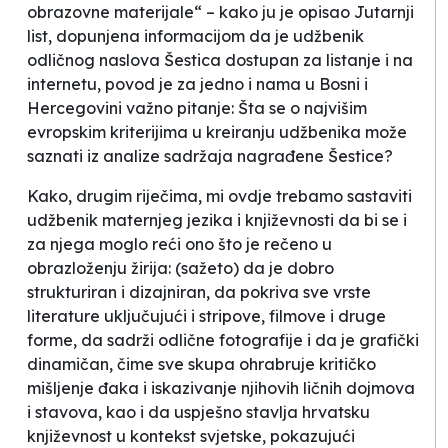
obrazovne materijale“ – kako ju je opisao Jutarnji
list, dopunjena informacijom da je udžbenik
odličnog naslova
Šestica
dostupan za listanje i na
internetu, povod je za jedno i nama u Bosni i
Hercegovini važno pitanje: Šta se o najvišim
evropskim kriterijima u kreiranju udžbenika može
saznati iz analize sadržaja nagrađene
Šestice
?
Kako, drugim riječima, mi ovdje trebamo sastaviti
udžbenik maternjeg jezika i književnosti da bi se i
za njega moglo reći ono što je rečeno u
obrazloženju žirija: (sažeto) da je dobro
strukturiran i dizajniran, da pokriva sve vrste
literature uključujući i stripove, filmove i druge
forme, da sadrži odlične fotografije i da je grafički
dinamičan, čime sve skupa ohrabruje kritičko
mišljenje đaka i iskazivanje njihovih ličnih dojmova
i stavova, kao i da uspješno stavlja hrvatsku
književnost u kontekst svjetske, pokazujući