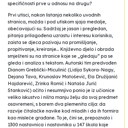
specifičnosti prve u odnosu na drugu?
Prvi utisci, nakon listanja nekoliko uvodnih
stranica, možda i pod utiskom sjaja medalje,
obećavajući su. Sadržaj je jasan i pregledan,
pitanja prilagođena uzrastu i interesu korisnika,
zaista se djeca pozivaju na promišljanje,
propitivanje, kreiranje... Književno djelo i obrada
smješteni su na stranice koje se „gledaju“ pa se
gleda i analiza s tekstom. Autorski tim predvođen
Dianom Greblički-Miculinić (Lidija Sykora-Nagy,
Dejana Tava, Krunoslav Matošević, Ela Družijanić
Hajdarević, Zrinka Romić i Nataša Jurić
Stanković) očito i nesumnjivo ponio je iz učionice
veliko iskustvo i ništa manju želju da svoj predmet
osavremeni, s barem dva plemenita cilja: da
razvije čitalačke navike kod mladih i da ih formira
kao misleće građane. To je, čini se, prepoznalo i
1300 nastavnica i nastavnika u 147 škola koje