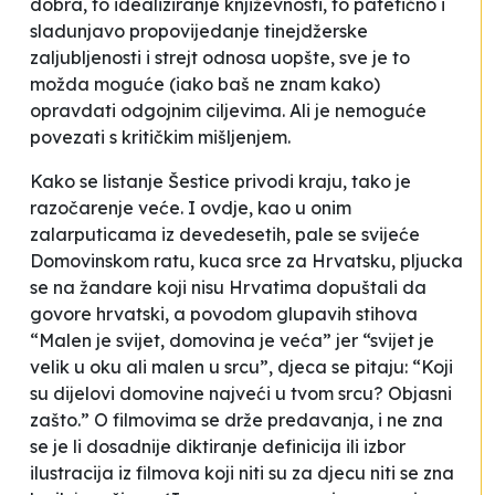
dobra, to idealiziranje književnosti, to patetično i
sladunjavo propovijedanje tinejdžerske
zaljubljenosti i strejt odnosa uopšte, sve je to
možda moguće (iako baš ne znam kako)
opravdati odgojnim ciljevima. Ali je nemoguće
povezati s kritičkim mišljenjem.
Kako se listanje
Šestice
privodi kraju, tako je
razočarenje veće. I ovdje, kao u onim
zalarputicama iz devedesetih, pale se svijeće
Domovinskom ratu, kuca srce za Hrvatsku, pljucka
se na žandare koji nisu Hrvatima dopuštali da
govore hrvatski, a povodom glupavih stihova
“Malen je svijet, domovina je veća” jer “svijet je
velik u oku ali malen u srcu”, djeca se pitaju: “Koji
su dijelovi domovine najveći u tvom srcu? Objasni
zašto.” O filmovima se drže predavanja, i ne zna
se je li dosadnije diktiranje definicija ili izbor
ilustracija iz filmova koji niti su za djecu niti se zna