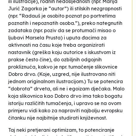
ili ilustracije), rodnih nedosljednosti (npr. Marija
Jurić Zagorka je “autor”) ili stilskih nezgrapnosti
(npr. “Radauš je osobito poznat po portretima
poznatih i nepoznatih osoba.”), preko nategnutih
zadataka (npr. poziv da se protumači misao o
ljubavi Marsela Prusta) i uputa đacima za
aktivnosti na času koje treba organizirati
nastavnik (greška koju autorice s iskustvom iz
prakse često čine), do ozbiljnih odgojnih
prokliznuća, kakvo je npr. tumačenje slikovnice
Dobro drvo
. (Koje, uzgred, nije ilustrovano niti
jednom originalnom ilustracijom.) Tu se potencira
“dobrota” drveta, ali ne i egoizam dječaka. Malo
koja slikovnica kao
Dobro drvo
ima tako bogatu
istoriju različitih tumačenja, i upravo se na ovom
primjeru vidi kako za napraviti najbolju evropsku
čitanku nije najbitnije studirati književnost.
Taj neki pretjerani optimizam, to potenciranje