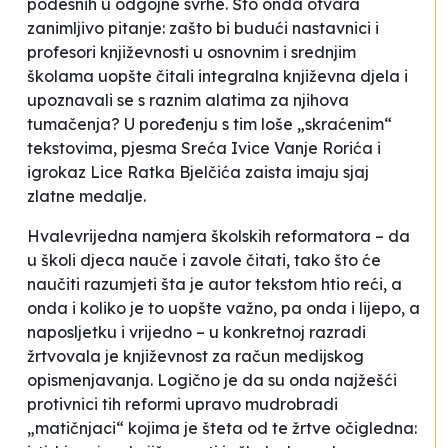
podesnih u odgojne svrhe. Što onda otvara
zanimljivo pitanje: zašto bi budući nastavnici i
profesori književnosti u osnovnim i srednjim
školama uopšte čitali integralna književna djela i
upoznavali se s raznim alatima za njihova
tumačenja? U poređenju s tim loše „skraćenim“
tekstovima, pjesma
Sreća
Ivice Vanje Rorića i
igrokaz
Lice
Ratka Bjelčića zaista imaju sjaj
zlatne medalje.
Hvalevrijedna namjera školskih reformatora – da
u školi djeca nauče i zavole čitati, tako što će
naučiti razumjeti šta je autor tekstom htio reći, a
onda i koliko je to uopšte važno, pa onda i lijepo, a
naposljetku i vrijedno – u konkretnoj razradi
žrtvovala je književnost za račun medijskog
opismenjavanja. Logično je da su onda najžešći
protivnici tih reformi upravo mudrobradi
„matičnjaci“ kojima je šteta od te žrtve očigledna: