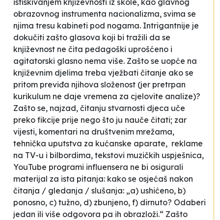
istiskivanjem književnosti iz škole, kao glavnog
obrazovnog instrumenta nacionalizma, svima se
njima tresu kabineti pod nogama. Intrigantnije je
dokučiti zašto glasova koji bi tražili da se
književnost ne čita pedagoški uprošćeno i
agitatorski glasno nema više. Zašto se uopće na
književnim djelima treba vježbati čitanje ako se
pritom previđa njihova složenost (jer pretrpan
kurikulum ne daje vremena za cjelovite analize)?
Zašto se, najzad, čitanju stvarnosti djeca uče
preko fikcije prije nego što ju nauče čitati; zar
vijesti, komentari na društvenim mrežama,
tehnička uputstva za kućanske aparate, reklame
na TV-u i bilbordima, tekstovi muzičkih uspješnica,
YouTube programi influensera ne bi osigurali
materijal za ista pitanja: kako se osjećaš nakon
čitanja / gledanja / slušanja: „a) ushićeno, b)
ponosno, c) tužno, d) zbunjeno, f) dirnuto? Odaberi
jedan ili više odgovora pa ih obrazloži.“ Zašto