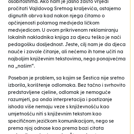
osobitostima. Ako nam je jasno zašto vrijedi
pročitati Vajldovog
Sretnog kraljevića
, ostajemo
dignutih obrva kad nakon njega čitamo o
opčinjenosti polarnog medvjeda ličkom
medvjedicom. U ovom prikrivenom reklamiranju
lokalnih nakladnika knjiga za djecu teško je naći
pedagošku dosljednost. Jeste, cilj nam je da djeca
nauče i zavole čitanje, ali nećemo ih tome učiti na
najboljim književnim tekstovima, nego ponajvećma
na „našim“.
Poseban je problem, sa kojim se
Šestica
nije sretno
izborila, korištenje odlomaka. Bez tačno i svrhovito
predstavljene cjeline, odlomak je nemoguće
razumjeti, pa onda interpretacija i postizanje
ishoda više nemaju veze s književnošću kao
umjetnošću niti s književnim tekstom kao
specifičnom jezičkom komunikacijom, nego se
prema njoj odnose kao prema bazi citata