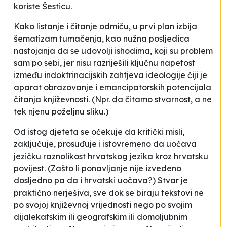
koriste
Šesticu
.
Kako listanje i čitanje odmiču, u prvi plan izbija
šematizam tumačenja, kao nužna posljedica
nastojanja da se udovolji
ishodima
, koji su problem
sam po sebi, jer nisu razriješili ključnu napetost
između indoktrinacijskih zahtjeva ideologije čiji je
aparat obrazovanje i emancipatorskih potencijala
čitanja književnosti. (Npr. da čitamo stvarnost, a ne
tek njenu poželjnu sliku.)
Od istog djeteta se očekuje da kritički misli,
zaključuje, prosuđuje i istovremeno da uočava
jezičku raznolikost hrvatskog jezika kroz hrvatsku
povijest. (Zašto li ponavljanje nije izvedeno
dosljedno pa da i
hrvatski
uočava?) Stvar je
praktično nerješiva, sve dok se biraju tekstovi ne
po svojoj književnoj vrijednosti nego po svojim
dijalekatskim ili geografskim ili domoljubnim