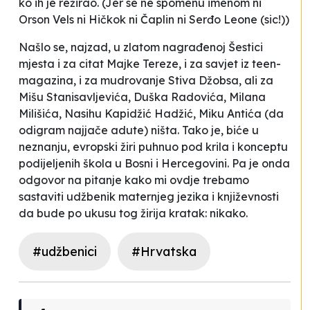
ko ih je režirao. (Jer se ne spomenu imenom ni
Orson Vels ni Hičkok ni Čaplin ni Serđo Leone (sic!))
Našlo se, najzad, u zlatom nagrađenoj
Šestici
mjesta i za citat Majke Tereze, i za savjet iz teen-
magazina, i za mudrovanje Stiva Džobsa, ali za
Mišu Stanisavljevića, Duška Radovića, Milana
Milišića, Nasihu Kapidžić Hadžić, Miku Antića (da
odigram najjače adute) ništa. Tako je, biće u
neznanju, evropski žiri puhnuo pod krila i konceptu
podijeljenih škola u Bosni i Hercegovini. Pa je onda
odgovor na pitanje kako mi ovdje trebamo
sastaviti udžbenik maternjeg jezika i književnosti
da bude po ukusu tog žirija kratak: nikako.
#udžbenici
#Hrvatska