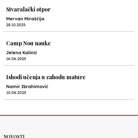
Stvaralački otpor
Mervan Miraščija
28.10.2025
Camp Nou nauke
Jelena Kalinić
16.06.2025
Ishodi učenja u zahodu mature
Namir Ibrahimović
10.06.2025
Kraj školske godine, fotofiniš
Anes Osmić
04.06.2025
NOVOSTI