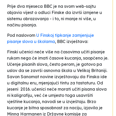
Prije dva mjeseca BBC je na svom web-sajtu
objavio vijest o odluci Finske da izvrši izmjene u
sistemu obrazovanja - i to, ni manje ni više, u
načinu pisanja.
Pod naslovom
U Finskoj tipkanje zamjenjuje
pisanje slova u školama
,
BBC izvještava:
Finski učenici neće više na časovima učiti pisanje
rukom nego će imati časove kucanja, saopćeno je.
Učenje pisanih slova, često perom, je gotovo pa
uslov da se završi osnovna škola u Velikoj Britaniji.
Savon Sanomat novine izvještavaju da Finska ide
u digitalnu eru, mjenjajući tintu za tastaturu.
Od
jeseni 2016. učenici neće morati učiti pisana slova
ni kaligrafiju, već će umjesto toga usavršiti
vještine kucanja, navodi se u izvještaju.
Brzo
kucanje je bitna sposobnost za naciju,
izjavila je
Minna Harmanen iz Državne komisije za