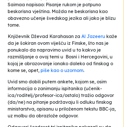
Saimaa napisao:
Pisanje rukom je potpuno
beskorisna vještina. Možda ne beskorisna kao
obavezno učenje švedskog jezika ali jako je blizu
tome
.
Književnik Dževad Karahasan za
Al Jazeeru
kaže
da je šokiran ovom viješću iz Finske, što nas je
ponukalo da napravimo uvid u to kakvo je
razmišljanje o ovoj temi u Bosni i Hercegovini, u
kojoj je obrazovanje ionako daleko od finskog o
kome se, opet,
piše kao o uzornom
.
Uvid smo dobili putem ankete, kojom se, osim
informacija o zanimanju ispitanika (učenik-
ica/roditelj/profesor-ica/ostalo) tražio odgovor
(da/ne) na pitanje podržavaju li odluku finskog
ministarstva, opisanu u priloženom tekstu BBC-ja,
uz molbu da obrazlože odgovor.