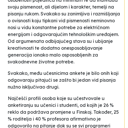
osobenosti pojedinca na minimum te da individua
svoju pismenost, ali dijelom i karakter, temelji na
pisanju rukom. Svakako su zanimljiva i razmišljanja
o ovisnosti koju tipkani vid pismenosti neminovno
nosi u vidu konstantne potrebe za električnom
energijom i odgovarajućim tehnološkim uređajem.
Od argumenata odbijajućeg stava su i ubijanje
kreativnosti te dodatno onesposobljavanje
generacija ionako malo osposobljenih za
svakodnevne životne potrebe.
Svakako, među učesnicima ankete je bilo onih koji
odgovaraju pitajući se zašto bi jedan vid pisanja
nužno isključivao drugi.
Najčešći profili osoba koje su učestvovale u
anketiranju su učenici i studenti, od kojih je 26 %
reklo da podržava promjene u Finskoj. Također, 25
% roditelja i 40 % profesora afirmativno je
odgovorilo na pitanje dok su se svi programeri