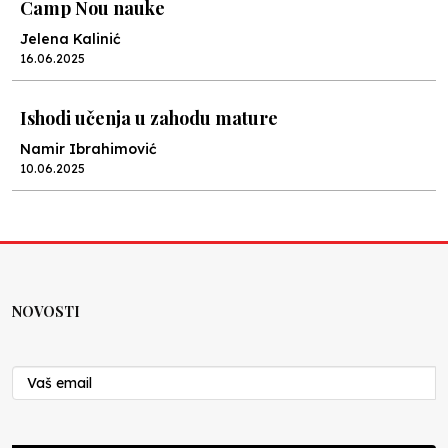
Camp Nou nauke
Jelena Kalinić
16.06.2025
Ishodi učenja u zahodu mature
Namir Ibrahimović
10.06.2025
Kraj školske godine, fotofiniš
Anes Osmić
04.06.2025
NOVOSTI
Reformar’s Coming
Nenad Veličković
29.10.2024