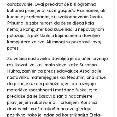
obrazovanje. Ovaj preokrat će biti ogromna
kulturna promjena, kaže gospođa Harmanen, ali
kucanje je relevantnije u svakodnevnom životu.
Prisutna je zabrinutost da će se djeca koja
nemaju kompjuter kod kuće naći u nepovoljnom
položaju, ili pak škole u kojima nema dovoljno
kompjutera za sve. Ali mnogi su pozdravili ovaj
potez.
Za većinu nastavnika dovoljno je da učenici znaju
razlikovati veliko i malo slovo, kaže Susanna
Huhta, zamjenica predsjedavajuće Asocijacije
nastavnika maternjeg jezika. Međutim, ona ističe
da pisanje rukom pomaže djeci da razvijaju
motoričke sposobnosti i moždane funkcije; te
predlaže da se časovi pisanja nadomjeste
pravljenjem rukotvorina ili crtanjem. Korisnici
društvenih mreža također na ovo gledaju
pozitivno, tako je jedan od korisnik sajta Etela-