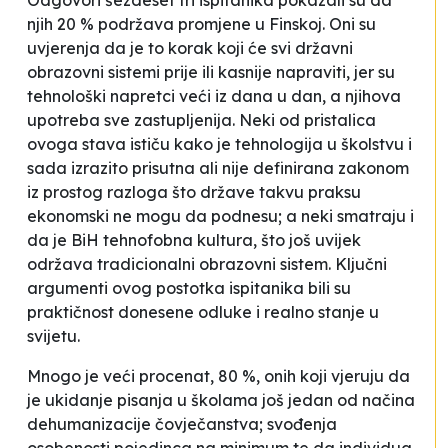
Odgovori šezdeset tri ispitanika pokazali su da
njih 20 % podržava promjene u Finskoj. Oni su
uvjerenja da je to korak koji će svi državni
obrazovni sistemi prije ili kasnije napraviti, jer su
tehnološki napretci veći iz dana u dan, a njihova
upotreba sve zastupljenija. Neki od pristalica
ovoga stava ističu kako je tehnologija u školstvu i
sada izrazito prisutna ali nije definirana zakonom
iz prostog razloga što države takvu praksu
ekonomski ne mogu da podnesu; a neki smatraju i
da je BiH tehnofobna kultura, što još uvijek
održava tradicionalni obrazovni sistem. Ključni
argumenti ovog postotka ispitanika bili su
praktičnost donesene odluke i realno stanje u
svijetu.
Mnogo je veći procenat, 80 %, onih koji vjeruju da
je ukidanje pisanja u školama još jedan od načina
dehumanizacije čovječanstva; svođenja