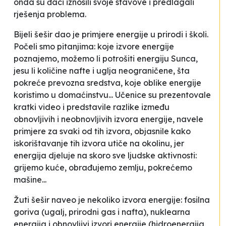
onda su đaci iznosili svoje stavove i predlagali
rješenja problema.
Bijeli šešir dao je primjere energije u prirodi i školi.
Počeli smo pitanjima: koje izvore energije
poznajemo, možemo li potrošiti energiju Sunca,
jesu li količine nafte i uglja neograničene, šta
pokreće prevozna sredstva, koje oblike energije
koristimo u domaćinstvu... Učenice su prezentovale
kratki video i predstavile razlike između
obnovljivih i neobnovljivih izvora energije, navele
primjere za svaki od tih izvora, objasnile kako
iskorištavanje tih izvora utiče na okolinu, jer
energija djeluje na skoro sve ljudske aktivnosti:
grijemo kuće, obrađujemo zemlju, pokrećemo
mašine...
Žuti šešir naveo je nekoliko izvora energije: fosilna
goriva (ugalj, prirodni gas i nafta), nuklearna
energija i obnovljivi izvori energije (hidroenergija,