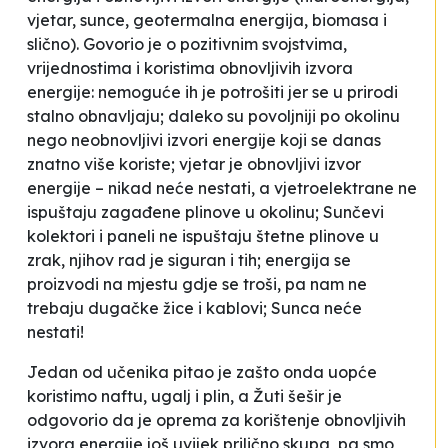
vjetar, sunce, geotermalna energija, biomasa i
slično). Govorio je o pozitivnim svojstvima,
vrijednostima i koristima obnovljivih izvora
energije: nemoguće ih je potrošiti jer se u prirodi
stalno obnavljaju; daleko su povoljniji po okolinu
nego neobnovljivi izvori energije koji se danas
znatno više koriste; vjetar je obnovljivi izvor
energije – nikad neće nestati, a vjetroelektrane ne
ispuštaju zagađene plinove u okolinu; Sunčevi
kolektori i paneli ne ispuštaju štetne plinove u
zrak, njihov rad je siguran i tih; energija se
proizvodi na mjestu gdje se troši, pa nam ne
trebaju dugačke žice i kablovi; Sunca neće
nestati!
Jedan od učenika pitao je zašto onda uopće
koristimo naftu, ugalj i plin, a Žuti šešir je
odgovorio da je oprema za korištenje obnovljivih
izvora energije još uvijek prilično skupa, pa smo