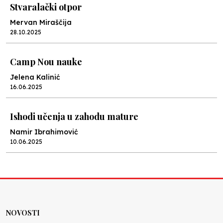
Stvaralački otpor
Mervan Miraščija
28.10.2025
Camp Nou nauke
Jelena Kalinić
16.06.2025
Ishodi učenja u zahodu mature
Namir Ibrahimović
10.06.2025
Kraj školske godine, fotofiniš
Anes Osmić
04.06.2025
NOVOSTI