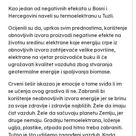
Kao jedan od negativnih efekata u Bosni i
Hercegovini naveli su termoelektranu u Tuzli.
Ocijenili su da, uprkos svim prednostima, korištenje
obnovljivih izvora proizvodi negativne efekte na
životnu sredinu: elektrane koje energiju crpe iz
obnovljivih izvora zahtijevaće velike površine,
elektrane na vjetar proizvodiće buku ili će
ugrožavati kvalitet vazduha zbog stvaranja
geotermalne energije i spaljivanja biomase.
Crveni šešir iskazao je emocije o tome sviđa li im
se učenja ovog gradiva ili ne. Zabranili bi
korištenje neobnovljivih izvora energije jer se brinu
za svoje zdravlje i zdravlje najbližih. Žele da imaju
čist vazduh. Žele da sačuvaju planetu Zemlju, jer
druge nemaju. Gradnju termoelektrana, loženje
uglja, plastike, otpada pod hitno treba zabraniti.
Tužno je što udišemo zagađeni vazduh. Kada