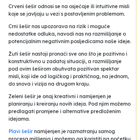
Crveni šešir
odnosi se na osjećaje ili intuitivne misli
koje se javljaju u vezi s postavljenim problemom.
Crni šešir
nas upozorava na rizik i moguće
nedostatke odluka, navodi nas na razmišljanje o
potencijalnim negativnim posljedicama naše ideje.
Žuti šešir
nastoji pronaći sve ono što je pozitivno i
konstruktivno u zadatoj situaciji, a razmišljanje
pod
ovim šeširom
obuhvata pozitivan spektar
misli, koji ide od logičkog i praktičnog, na jednom,
do snova i vizija na drugom kraju.
Zeleni šešir
je onaj kreativni i namijenjen je
planiranju i kreiranju novih ideja. Pod njim možemo
predlagati promjene i alternative predloženim
idejama.
Plavi šešir
namijenjen je razmatranju samog
procesa mišljenja i možemo ga koristiti na početku