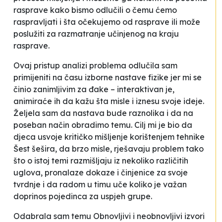
rasprave kako bismo odlučili o čemu ćemo
raspravljati i šta očekujemo od rasprave ili može
poslužiti za razmatranje učinjenog na kraju
rasprave.
Ovaj pristup analizi problema odlučila sam
primijeniti na času izborne nastave fizike jer mi se
činio zanimljivim za đake – interaktivan je,
animiraće ih da kažu šta misle i iznesu svoje ideje.
Željela sam da nastava bude raznolika i da na
poseban način obradimo temu. Cilj mi je bio da
djeca usvoje kritičko mišljenje korištenjem tehnike
Šest šešira
, da brzo misle, rješavaju problem tako
što o istoj temi razmišljaju iz nekoliko različitih
uglova, pronalaze dokaze i činjenice za svoje
tvrdnje i da radom u timu uče koliko je važan
doprinos pojedinca za uspjeh grupe.
Odabrala sam temu
Obnovljivi i neobnovljivi izvori