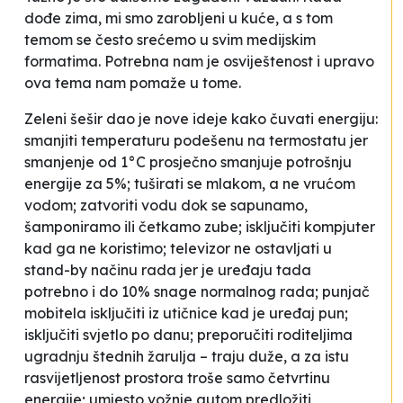
dođe zima, mi smo zarobljeni u kuće, a s tom
temom se često srećemo u svim medijskim
formatima. Potrebna nam je osviještenost i upravo
ova tema nam pomaže u tome.
Zeleni šešir dao je nove ideje kako čuvati energiju:
smanjiti temperaturu podešenu na termostatu jer
smanjenje od 1°C prosječno smanjuje potrošnju
energije za 5%; tuširati se mlakom, a ne vrućom
vodom; zatvoriti vodu dok se sapunamo,
šamponiramo ili četkamo zube; isključiti kompjuter
kad ga ne koristimo; televizor ne ostavljati u
stand-by načinu rada jer je uređaju tada
potrebno i do 10% snage normalnog rada; punjač
mobitela isključiti iz utičnice kad je uređaj pun;
isključiti svjetlo po danu; preporučiti roditeljima
ugradnju štednih žarulja – traju duže, a za istu
rasvijetljenost prostora troše samo četvrtinu
energije; umjesto vožnje autom predložiti