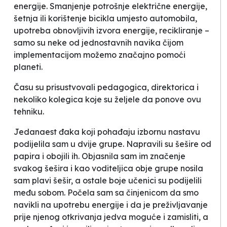
energije
. Smanjenje potrošnje električne energije,
šetnja ili korištenje bicikla umjesto automobila,
upotreba obnovljivih izvora energije, recikliranje –
samo su neke od jednostavnih navika čijom
implementacijom možemo značajno pomoći
planeti.
Času su prisustvovali pedagogica, direktorica i
nekoliko kolegica koje su željele da ponove ovu
tehniku.
Jedanaest đaka koji pohađaju izbornu nastavu
podijelila sam u dvije grupe. Napravili su šešire od
papira i obojili ih. Objasnila sam im značenje
svakog šešira i kao voditeljica obje grupe nosila
sam plavi šešir, a ostale boje učenici su podijelili
među sobom. Počela sam sa činjenicom da smo
navikli na upotrebu energije i da je preživljavanje
prije njenog otkrivanja jedva moguće i zamisliti, a