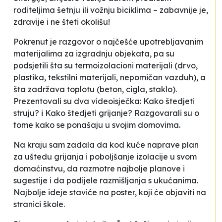
roditeljima šetnju ili vožnju biciklima – zabavnije je,
zdravije i ne šteti okolišu!
Pokrenut je razgovor o najčešće upotrebljavanim
materijalima za izgradnju objekata, pa su
podsjetili šta su termoizolacioni materijali (drvo,
plastika, tekstilni materijali, nepomičan vazduh), a
šta zadržava toplotu (beton, cigla, staklo).
Prezentovali su dva videoisječka:
Kako štedjeti
struju?
i
Kako štedjeti grijanje
? Razgovarali su o
tome kako se ponašaju u svojim domovima.
Na kraju sam zadala da kod kuće naprave plan
za uštedu grijanja i poboljšanje izolacije u svom
domaćinstvu, da razmotre najbolje planove i
sugestije i da podijele razmišljanja s ukućanima.
Najbolje ideje staviće na poster, koji će objaviti na
stranici škole.