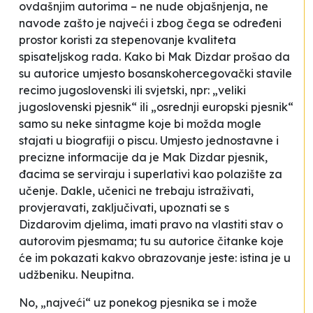
ovdašnjim autorima – ne nude objašnjenja, ne
navode zašto je najveći i zbog čega se određeni
prostor koristi za stepenovanje kvaliteta
spisateljskog rada. Kako bi Mak Dizdar prošao da
su autorice umjesto
bosanskohercegovački
stavile
recimo
jugoslovenski
ili
svjetski
, npr: „veliki
jugoslovenski pjesnik“ ili „osrednji europski pjesnik“
samo su neke sintagme koje bi možda mogle
stajati u biografiji o piscu. Umjesto jednostavne i
precizne informacije da je Mak Dizdar pjesnik,
đacima se serviraju i superlativi kao polazište za
učenje. Dakle, učenici ne trebaju istraživati,
provjeravati, zaključivati, upoznati se s
Dizdarovim djelima, imati pravo na vlastiti stav o
autorovim pjesmama; tu su autorice čitanke koje
će im pokazati kakvo obrazovanje jeste: istina je u
udžbeniku. Neupitna.
No, „najveći“ uz ponekog pjesnika se i može