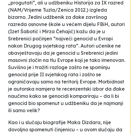
„progutati“, ali u udžbeniku Historija za IX razred
(NAM/Vrijeme Tuzla/Zenica 2012.) izgleda
bizarno. Jedini udžbenik za đake završnog
razreda osnovne škole u većem dijelu FBiH, autori
(Izet Šabotić i Mirza Čehajić) kažu da je u
Srebrenici počinjen “najveći genocid u Evropi
nakon Drugog svjetskog rata“. Autori učenike ne
obavještavaju da je genocid u Srebrenici jedini
masovni zločin na tlu Evrope koji je tako imenovan.
Suvišno je i tražiti razloge zašto ne spominju
genocid prije II svjetskog rata i zašto se
ograničavaju samo na teritorij Evrope. Morbidnost
je autorska namjera te recenzentski izbor da đake
naučimo kako se genocidi kompariraju – da li bi
genocid bio spomenut u udžbeniku da je najmanji
ili samo velik?
Kao i u slučaju biografije Maka Dizdara, nije
dovoljno spomenuti činjenicu – u ovom slučaju da