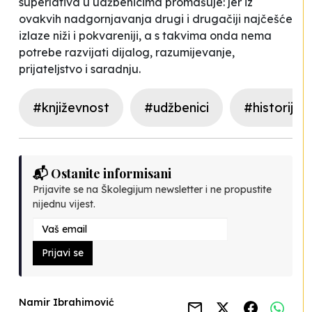
superlativa u udžbenicima promašuje: jer iz
ovakvih nadgornjavanja drugi i drugačiji najčešće
izlaze niži i pokvareniji, a s takvima onda nema
potrebe razvijati dijalog, razumijevanje,
prijateljstvo i saradnju.
#književnost
#udžbenici
#historija
📬 Ostanite informisani
Prijavite se na Školegijum newsletter i ne propustite
nijednu vijest.
Prijavi se
Namir Ibrahimović