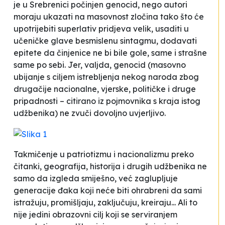
je u Srebrenici počinjen genocid, nego autori
moraju ukazati na masovnost zločina tako što će
upotrijebiti superlativ pridjeva velik, usaditi u
učeničke glave besmislenu sintagmu, dodavati
epitete da činjenice ne bi bile gole, same i strašne
same po sebi. Jer, valjda, genocid (
masovno
ubijanje s ciljem istrebljenja nekog naroda zbog
drugačije nacionalne, vjerske, političke i druge
pripadnosti
– citirano iz pojmovnika s kraja istog
udžbenika) ne zvuči dovoljno uvjerljivo.
Takmičenje u patriotizmu i nacionalizmu preko
čitanki, geografija, historija i drugih udžbenika ne
samo da izgleda smiješno, već zaglupljuje
generacije đaka koji neće biti ohrabreni da sami
istražuju, promišljaju, zaključuju, kreiraju... Ali to
nije jedini obrazovni cilj koji se serviranjem