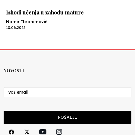
Ishodi učenja u zahodu mature
Namir Ibrahimović
10.06.2025
Kraj školske godine, fotofiniš
Anes Osmić
04.06.2025
NOVOSTI
Reformar’s Coming
Nenad Veličković
29.10.2024
Cuke i djeca
POŠALJI
Školegijum redakcija
06.12.2023