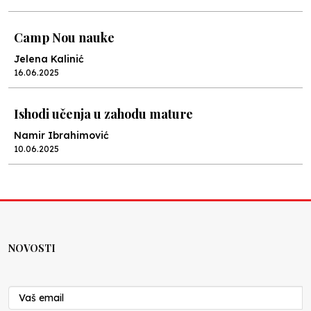
Camp Nou nauke
Jelena Kalinić
16.06.2025
Ishodi učenja u zahodu mature
Namir Ibrahimović
10.06.2025
Kraj školske godine, fotofiniš
Anes Osmić
04.06.2025
NOVOSTI
Reformar’s Coming
Nenad Veličković
29.10.2024