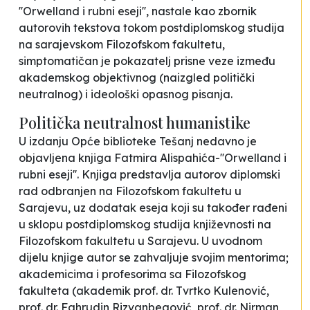
''Orwelland i rubni eseji'', nastale kao zbornik
autorovih tekstova tokom postdiplomskog studija
na sarajevskom Filozofskom fakultetu,
simptomatičan je pokazatelj prisne veze između
akademskog objektivnog (naizgled politički
neutralnog) i ideološki opasnog pisanja.
Politička neutralnost humanistike
U izdanju Opće biblioteke Tešanj nedavno je
objavljena knjiga Fatmira Alispahića-''Orwelland i
rubni eseji''. Knjiga predstavlja autorov diplomski
rad odbranjen na Filozofskom fakultetu u
Sarajevu, uz dodatak eseja koji su također rađeni
u sklopu postdiplomskog studija književnosti na
Filozofskom fakultetu u Sarajevu. U uvodnom
dijelu knjige autor se zahvaljuje svojim mentorima;
akademicima i profesorima sa Filozofskog
fakulteta (akademik prof. dr. Tvrtko Kulenović,
prof. dr. Fahrudin Rizvanbegović, prof. dr. Nirman