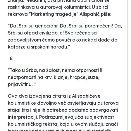
znanja. Međutim, ova prividna apolitičnost se
raskrinkava u autorovoj kolumnistici. U zbirci
tekstova ''Marketing tragedije'' Alispahić piše:
''Da, Srbi su genocidni! Da, Srbi su poremećeni! Da,
Srbi su otpad civilizacije! Sve rečeno sa
zadovoljstvom ćemo povući ako nekad dođe do
katarze u srpskom narodu.''
Ili:
''Tako u Srba, na žalost, nema otpornosti ili
neotpornosti na krv, klanje, hropce, suze,
prljavštinu…''
Ova dva izdvojena citata iz Alispahićeve
kolumnistike dovoljno već osvjetljavaju autorova
stajališta i nije ih potrebno dodatno podvrgavati
interpretaciji. Podrazumijevajuća subjektivnost
kolumnističkog teksta, koja u ovom slučaju znači