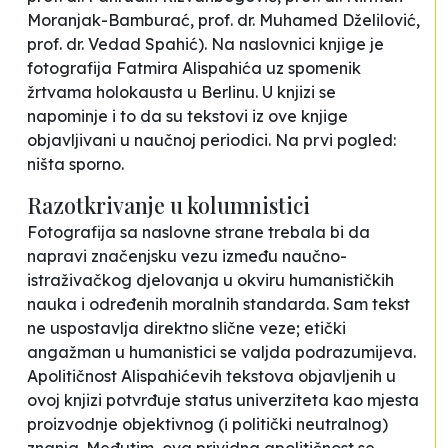
Moranjak-Bamburać, prof. dr. Muhamed Dželilović,
prof. dr. Vedad Spahić). Na naslovnici knjige je
fotografija Fatmira Alispahića uz spomenik
žrtvama holokausta u Berlinu. U knjizi se
napominje i to da su tekstovi iz ove knjige
objavljivani u naučnoj periodici. Na prvi pogled:
ništa sporno.
Razotkrivanje u kolumnistici
Fotografija sa naslovne strane trebala bi da
napravi značenjsku vezu između naučno-
istraživačkog djelovanja u okviru humanističkih
nauka i određenih moralnih standarda. Sam tekst
ne uspostavlja direktno slične veze; etički
angažman u humanistici se valjda podrazumijeva.
Apolitičnost Alispahićevih tekstova objavljenih u
ovoj knjizi potvrđuje status univerziteta kao mjesta
proizvodnje objektivnog (i politički neutralnog)