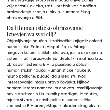
iznevjeravanje skoro svih mogući univerzalnih
vrijednosti Čovjeka, traži i preispitivanje načina
proizvođenja znanja u okviru humanističkog
obrazovanja u BiH.
Da li humanističko obrazovanje
iznevjerava svoj cilj?
Objavljivanje naučno-istraživačke knjige iz oblasti
humanistike Fatmira Alispahića, uz čitanje
njegovih kolumnističkih tekstova, jasno ukazuje na
sistem i način proizvođenja ideoloških matrica kroz
obrazovni sistem u BiH, a posebno u oblasti
humanističkih nauka. Humanističke nauke su
nužno politične, budući da u središtu svog
interesovanja imaju upravo čovjeka. Njihov
primarni interes nameće im obavezu osmišljavanja
novih društvenih i kulturnih paradigmi. Međutim,
mjesto stvaranja novih politika, humanističke
znanosti u BiH premještaju iz akademskog okvira