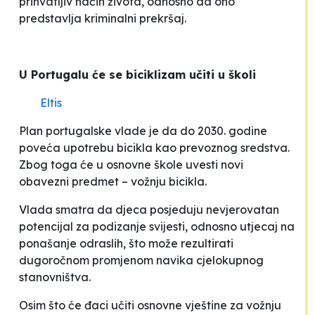
prihvatljiv način života, odnosno da ono
predstavlja kriminalni prekršaj
.
U Portugalu će se biciklizam učiti u školi
Eltis
Plan portugalske vlade je da do 2030. godine
poveća upotrebu bicikla kao prevoznog sredstva.
Zbog toga će u osnovne škole uvesti novi
obavezni predmet – vožnju bicikla.
Vlada smatra da djeca posjeduju nevjerovatan
potencijal za podizanje svijesti, odnosno utjecaj na
ponašanje odraslih, što može rezultirati
dugoročnom promjenom navika cjelokupnog
stanovništva.
Osim što će đaci učiti osnovne vještine za vožnju