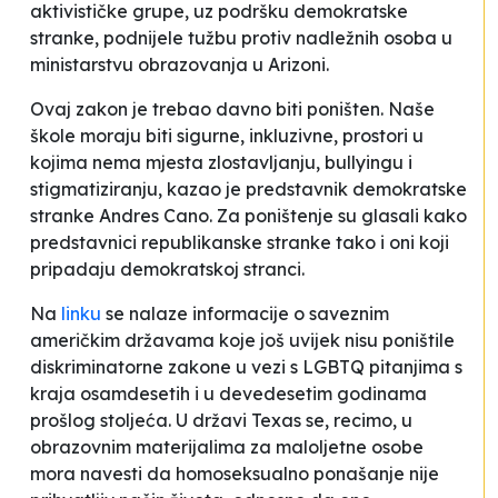
aktivističke grupe, uz podršku demokratske
stranke, podnijele tužbu protiv nadležnih osoba u
ministarstvu obrazovanja u Arizoni.
Ovaj zakon je trebao davno biti poništen. Naše
škole moraju biti sigurne, inkluzivne, prostori u
kojima nema mjesta zlostavljanju,
bullyingu i
stigmatiziranju
, kazao je predstavnik demokratske
stranke Andres Cano. Za poništenje su glasali kako
predstavnici republikanske stranke tako i oni koji
pripadaju demokratskoj stranci.
Na
linku
se nalaze informacije o saveznim
američkim državama koje još uvijek nisu poništile
diskriminatorne zakone u vezi s LGBTQ pitanjima s
kraja osamdesetih i u devedesetim godinama
prošlog stoljeća. U državi Texas se, recimo, u
obrazovnim materijalima za maloljetne osobe
mora navesti da
homoseksualno ponašanje nije