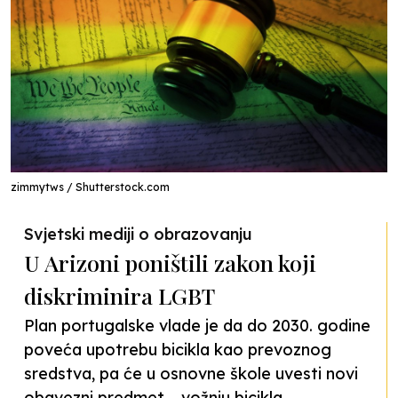
zimmytws / Shutterstock.com
Svjetski mediji o obrazovanju
U Arizoni poništili zakon koji
diskriminira LGBT
Plan portugalske vlade je da do 2030. godine
poveća upotrebu bicikla kao prevoznog
sredstva, pa će u osnovne škole uvesti novi
obavezni predmet – vožnju bicikla.