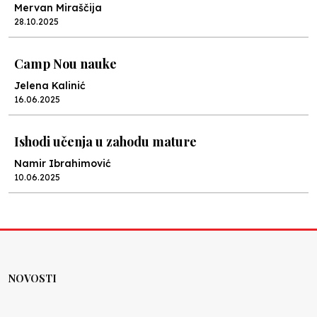
Mervan Miraščija
28.10.2025
Camp Nou nauke
Jelena Kalinić
16.06.2025
Ishodi učenja u zahodu mature
Namir Ibrahimović
10.06.2025
Kraj školske godine, fotofiniš
Anes Osmić
04.06.2025
NOVOSTI
Reformar’s Coming