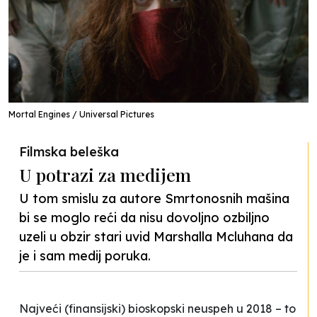
Mortal Engines / Universal Pictures
Filmska beleška
U potrazi za medijem
U tom smislu za autore Smrtonosnih mašina
bi se moglo reći da nisu dovoljno ozbiljno
uzeli u obzir stari uvid Marshalla Mcluhana da
je i sam medij poruka.
Najveći (finansijski) bioskopski neuspeh u 2018 – to