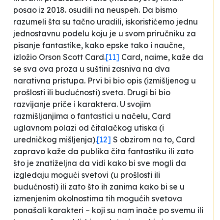
posao iz 2018. osudili na neuspeh. Da bismo
razumeli šta su tačno uradili, iskoristićemo jednu
jednostavnu podelu koju je u svom priručniku za
pisanje fantastike, kako epske tako i naučne,
izložio Orson Scott Card.
[11]
Card, naime, kaže da
se sva ova proza u suštini zasniva na dva
narativna pristupa. Prvi bi bio opis (izmišljenog u
prošlosti ili budućnosti) sveta. Drugi bi bio
razvijanje priče i karaktera. U svojim
razmišljanjima o fantastici u načelu, Card
uglavnom polazi od čitalačkog utiska (i
uredničkog mišljenja).
[12]
S obzirom na to, Card
zapravo kaže da publika čita fantastiku ili zato
što je znatiželjna da vidi kako bi sve mogli da
izgledaju mogući svetovi (u prošlosti ili
budućnosti) ili zato što ih zanima kako bi se u
izmenjenim okolnostima tih mogućih svetova
ponašali karakteri – koji su nam inače po svemu ili