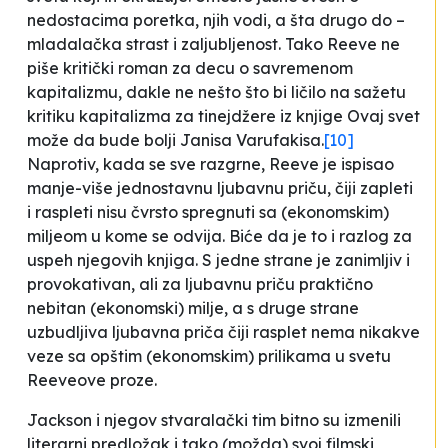
nedostacima poretka, njih vodi, a šta drugo do –
mladalačka strast i zaljubljenost. Tako Reeve ne
piše kritički roman za decu o savremenom
kapitalizmu, dakle ne nešto što bi ličilo na sažetu
kritiku kapitalizma za tinejdžere iz knjige
Ovaj svet
može da bude bolji
Janisa Varufakisa.
[10]
Naprotiv, kada se sve razgrne, Reeve je ispisao
manje-više jednostavnu ljubavnu priču, čiji zapleti
i raspleti nisu čvrsto spregnuti sa (ekonomskim)
miljeom u kome se odvija. Biće da je to i razlog za
uspeh njegovih knjiga. S jedne strane je zanimljiv i
provokativan, ali za ljubavnu priču praktično
nebitan (ekonomski) milje, a s druge strane
uzbudljiva ljubavna priča čiji rasplet nema nikakve
veze sa opštim (ekonomskim) prilikama u svetu
Reeveove proze.
Jackson i njegov stvaralački tim bitno su izmenili
literarni predložak i tako (možda) svoj filmski