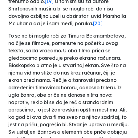
trenutno odbio.
[19]
U tom smislu za autore
Smrtonosnih mašina
bi se moglo reći da nisu
dovoljno ozbiljno uzeli u obzir stari uvid Marshalla
Mcluhana da je i sam medij poruka.
[20]
To se ne bi moglo reći za Timura Bekmambetova,
na čije se filmove, pomenute na početku ovog
teksta, sada vraćamo. U oba filma priča se
gledaocima posreduje preko ekrana računara.
Bioskopsko platno je u stvari taj ekran. Sve što na
njemu vidimo stiže do nas kroz računar, čiji je
ekran pred nama. Reč je o žanrovski precizno
određenim filmovima: hororu, odnosno trileru. Iz
ugla žanra, obe priče ne donose ništa novo:
naprotiv, reklo bi se da je reč o standardnim
obrascima, to jest žanrovskim opštim mestima. Ali,
ko god bi ova dva filma sveo na njihov sadržaj, to
jest na priču, pogrešio bi. Stvar je upravo u mediju.
Svi ustaljeni žanrovski elementi obe priče dobijaju