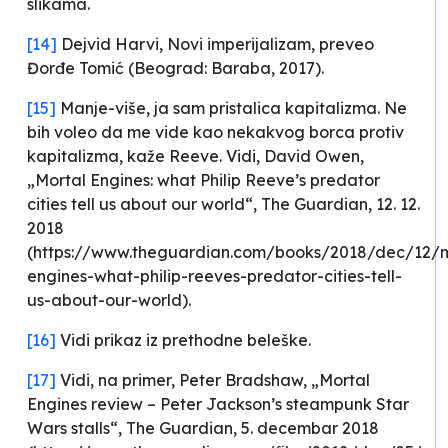
slikama.
[14]
Dejvid Harvi,
Novi imperijalizam
, preveo
Đorđe Tomić (Beograd: Baraba, 2017).
[15]
Manje-više, ja sam pristalica kapitalizma. Ne
bih voleo da me vide kao nekakvog borca protiv
kapitalizma
, kaže Reeve. Vidi, David Owen,
„Mortal Engines: what Philip Reeve’s predator
cities tell us about our world“,
The Guardian
, 12. 12.
2018
(https://www.theguardian.com/books/2018/dec/12/m
engines-what-philip-reeves-predator-cities-tell-
us-about-our-world).
[16]
Vidi prikaz iz prethodne beleške.
[17]
Vidi, na primer, Peter Bradshaw, „Mortal
Engines review – Peter Jackson’s steampunk Star
Wars stalls“,
The Guardian
, 5. decembar 2018