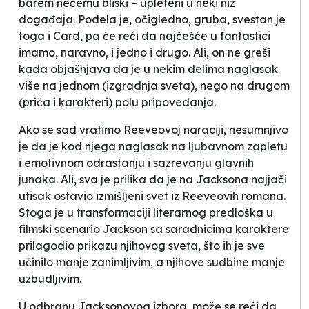
barem nečemu bliski – upleteni u neki niz
događaja. Podela je, očigledno, gruba, svestan je
toga i Card, pa će reći da najčešće u fantastici
imamo, naravno, i jedno i drugo. Ali, on ne greši
kada objašnjava da je u nekim delima naglasak
više na jednom (izgradnja sveta), nego na drugom
(priča i karakteri) polu pripovedanja.
Ako se sad vratimo Reeveovoj naraciji, nesumnjivo
je da je kod njega naglasak na ljubavnom zapletu
i emotivnom odrastanju i sazrevanju glavnih
junaka. Ali, sva je prilika da je na Jacksona najjači
utisak ostavio izmišljeni svet iz Reeveovih romana.
Stoga je u transformaciji literarnog predloška u
filmski scenario Jackson sa saradnicima karaktere
prilagodio prikazu njihovog sveta, što ih je sve
učinilo manje zanimljivim, a njihove sudbine manje
uzbudljivim.
U odbranu Jacksonovog izbora, može se reći da