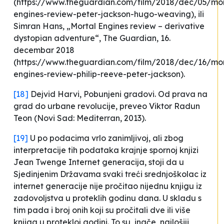
(https://www.theguardian.com/film/2018/dec/05/mor
engines-review-peter-jackson-hugo-weaving), ili
Simran Hans, „Mortal Engines review – derivative
dystopian adventure“,
The Guardian
, 16.
decembar 2018
(https://www.theguardian.com/film/2018/dec/16/mor
engines-review-philip-reeve-peter-jackson).
[18]
Dejvid Harvi,
Pobunjeni gradovi. Od prava na
grad do urbane revolucije
, preveo Viktor Radun
Teon (Novi Sad: Mediterran, 2013).
[19]
U po podacima vrlo zanimljivoj, ali zbog
interpretacije tih podataka krajnje spornoj knjizi
Jean Twenge
Internet generacija
, stoji da u
Sjedinjenim Državama svaki treći srednjoškolac iz
internet generacije
nije pročitao nijednu knjigu iz
zadovoljstva u proteklih godinu dana
. U skladu s
tim pada i broj onih koji su pročitali dve ili više
knjiga u protekloj godini. To su, inače, najlošiji