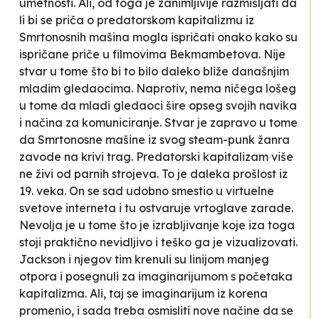
umetnosti. Ali, od toga je zanimljivije razmišljati da
li bi se priča o predatorskom kapitalizmu iz
Smrtonosnih mašina
mogla ispričati onako kako su
ispričane priče u filmovima Bekmambetova. Nije
stvar u tome što bi to bilo daleko bliže današnjim
mladim gledaocima. Naprotiv, nema ničega lošeg
u tome da mladi gledaoci šire opseg svojih navika
i načina za komuniciranje. Stvar je zapravo u tome
da
Smrtonosne mašine
iz svog steam-punk žanra
zavode na krivi trag. Predatorski kapitalizam više
ne živi od parnih strojeva. To je daleka prošlost iz
19. veka. On se sad udobno smestio u virtuelne
svetove interneta i tu ostvaruje vrtoglave zarade.
Nevolja je u tome što je izrabljivanje koje iza toga
stoji praktično nevidljivo i teško ga je vizualizovati.
Jackson i njegov tim krenuli su linijom manjeg
otpora i posegnuli za imaginarijumom s početaka
kapitalizma. Ali, taj se imaginarijum iz korena
promenio, i sada treba osmisliti nove načine da se