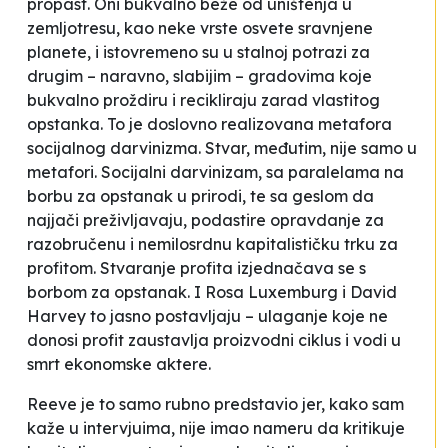
propast. Oni bukvalno beže od uništenja u
zemljotresu, kao neke vrste osvete sravnjene
planete, i istovremeno su u stalnoj potrazi za
drugim – naravno, slabijim – gradovima koje
bukvalno proždiru i recikliraju zarad vlastitog
opstanka. To je doslovno realizovana metafora
socijalnog darvinizma. Stvar, međutim, nije samo u
metafori. Socijalni darvinizam, sa paralelama na
borbu za opstanak u prirodi, te sa geslom da
najjači preživljavaju, podastire opravdanje za
razobručenu i nemilosrdnu kapitalističku trku za
profitom. Stvaranje profita izjednačava se s
borbom za opstanak. I Rosa Luxemburg i David
Harvey to jasno postavljaju – ulaganje koje ne
donosi profit zaustavlja proizvodni ciklus i vodi u
smrt ekonomske aktere.
Reeve je to samo rubno predstavio jer, kako sam
kaže u intervjuima, nije imao nameru da kritikuje