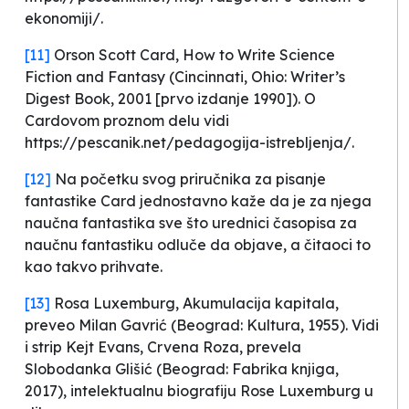
ekonomiji/.
[11]
Orson Scott Card,
How to Write Science
Fiction and Fantasy
(Cincinnati, Ohio: Writer’s
Digest Book, 2001 [prvo izdanje 1990]). O
Cardovom proznom delu vidi
https://pescanik.net/pedagogija-istrebljenja/.
[12]
Na početku svog priručnika za pisanje
fantastike Card jednostavno kaže da je za njega
naučna fantastika sve što urednici časopisa za
naučnu fantastiku odluče da objave, a čitaoci to
kao takvo prihvate.
[13]
Rosa Luxemburg,
Akumulacija kapitala
,
preveo Milan Gavrić (Beograd: Kultura, 1955). Vidi
i strip Kejt Evans,
Crvena Roza
, prevela
Slobodanka Glišić (Beograd: Fabrika knjiga,
2017), intelektualnu biografiju Rose Luxemburg u