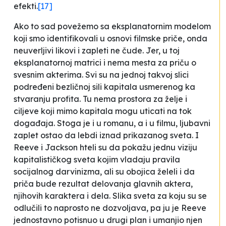
efekti.
[17]
Ako to sad povežemo sa eksplanatornim modelom
koji smo identifikovali u osnovi filmske priče, onda
neuverljivi likovi i zapleti ne čude. Jer, u toj
eksplanatornoj matrici i nema mesta za priču o
svesnim akterima. Svi su na jednoj takvoj slici
podređeni bezličnoj sili kapitala usmerenog ka
stvaranju profita. Tu nema prostora za želje i
ciljeve koji mimo kapitala mogu uticati na tok
događaja. Stoga je i u romanu, a i u filmu, ljubavni
zaplet ostao da lebdi iznad prikazanog sveta. I
Reeve i Jackson hteli su da pokažu jednu viziju
kapitalističkog sveta kojim vladaju pravila
socijalnog darvinizma, ali su obojica želeli i da
priča bude rezultat delovanja glavnih aktera,
njihovih karaktera i dela. Slika sveta za koju su se
odlučili to naprosto ne dozvoljava, pa ju je Reeve
jednostavno potisnuo u drugi plan i umanjio njen