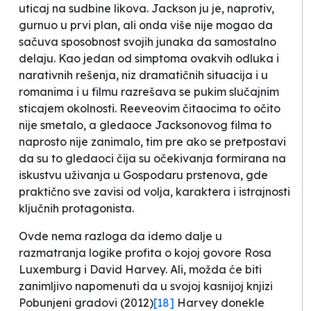
uticaj na sudbine likova. Jackson ju je, naprotiv,
gurnuo u prvi plan, ali onda više nije mogao da
sačuva sposobnost svojih junaka da samostalno
delaju. Kao jedan od simptoma ovakvih odluka i
narativnih rešenja, niz dramatičnih situacija i u
romanima i u filmu razrešava se pukim slučajnim
sticajem okolnosti. Reeveovim čitaocima to očito
nije smetalo, a gledaoce Jacksonovog filma to
naprosto nije zanimalo, tim pre ako se pretpostavi
da su to gledaoci čija su očekivanja formirana na
iskustvu uživanja u
Gospodaru prstenova
, gde
praktično sve zavisi od volja, karaktera i istrajnosti
ključnih protagonista.
Ovde nema razloga da idemo dalje u
razmatranja logike profita o kojoj govore Rosa
Luxemburg i David Harvey. Ali, možda će biti
zanimljivo napomenuti da u svojoj kasnijoj knjizi
Pobunjeni gradovi
(2012)
[18]
Harvey donekle