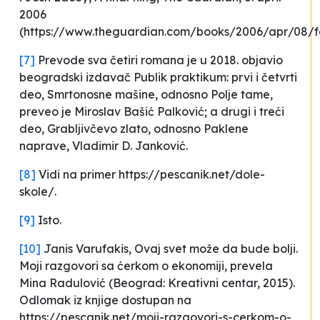
2006
(https://www.theguardian.com/books/2006/apr/08/fe
[7]
Prevode sva četiri romana je u 2018. objavio
beogradski izdavač Publik praktikum: prvi i četvrti
deo,
Smrtonosne mašine
, odnosno
Polje tame
,
preveo je Miroslav Bašić Palković; a drugi i treći
deo,
Grabljivčevo zlato
, odnosno
Paklene
naprave
, Vladimir D. Janković.
[8]
Vidi na primer https://pescanik.net/dole-
skole/.
[9]
Isto.
[10]
Janis Varufakis,
Ovaj svet može da bude bolji.
Moji razgovori sa ćerkom o ekonomiji
, prevela
Mina Radulović (Beograd: Kreativni centar, 2015).
Odlomak iz knjige dostupan na
https://pescanik.net/moji-razgovori-s-cerkom-o-