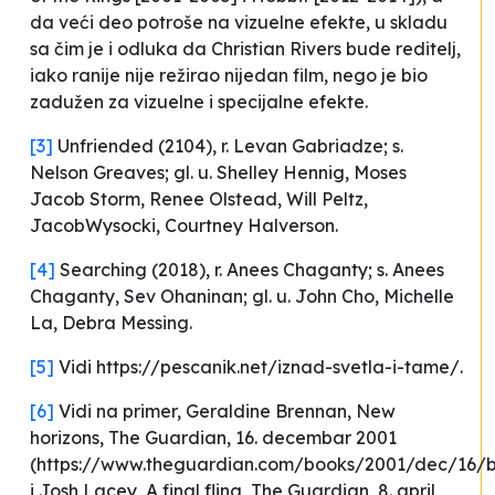
da veći deo potroše na vizuelne efekte, u skladu
sa čim je i odluka da Christian Rivers bude reditelj,
iako ranije nije režirao nijedan film, nego je bio
zadužen za vizuelne i specijalne efekte.
[3]
Unfriended
(2104), r. Levan Gabriadze; s.
Nelson Greaves; gl. u. Shelley Hennig, Moses
Jacob Storm, Renee Olstead, Will Peltz,
JacobWysocki, Courtney Halverson.
[4]
Searching
(2018), r. Anees Chaganty; s. Anees
Chaganty, Sev Ohaninan; gl. u. John Cho, Michelle
La, Debra Messing.
[5]
Vidi https://pescanik.net/iznad-svetla-i-tame/.
[6]
Vidi na primer, Geraldine Brennan,
New
horizons
, The Guardian, 16. decembar 2001
(https://www.theguardian.com/books/2001/dec/16/b
i Josh Lacey,
A final fling
, The Guardian, 8. april