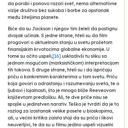
da porobi i ponovo razori svet, nema alternativne
vizije društva bez sukoba i borbe za opstanak
među žiteljima planete.
Biće da su Jackson i njegov tim želeli da postignu
dvojak učinak. S jedne strane, hteli su da film
progovori o aktuelnom stanju u svetu prožetom
finansijskim krvotocima globalne ekonomije. U
tome su očito uspeli,
[16]
uskladivši tu sliku sa
jednom mogućom (marksističkom) interpretacijom
tih tokova. S druge strane, hteli su i da ispričaju
priču o konkretnim karakterima u tom svetu. Priču
koja govori o odrastanju i razumevanju sveta, te o
ljubavi i lojalnosti, što je mnogo bliže Reeveovom
književnom predlošku. Ali, te dve priče nisu se
spojile u jedinstven narativ. Teško je tvrditi da je to
razlog za izostanak velike posete u bioskopima,
ali, u većini kritika zaista stoji da su priča i likovi
neuverljivi, te da su u filmu jedino uspeli vizuelni