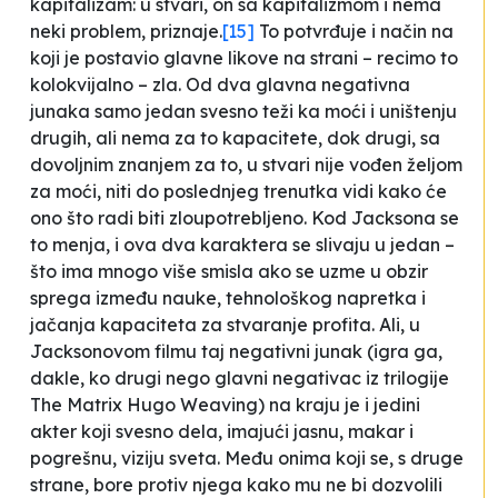
kapitalizam: u stvari, on sa kapitalizmom i nema
neki problem, priznaje.
[15]
To potvrđuje i način na
koji je postavio glavne likove na strani – recimo to
kolokvijalno – zla. Od dva glavna negativna
junaka samo jedan svesno teži ka moći i uništenju
drugih, ali nema za to kapacitete, dok drugi, sa
dovoljnim znanjem za to, u stvari nije vođen željom
za moći, niti do poslednjeg trenutka vidi kako će
ono što radi biti zloupotrebljeno. Kod Jacksona se
to menja, i ova dva karaktera se slivaju u jedan –
što ima mnogo više smisla ako se uzme u obzir
sprega između nauke, tehnološkog napretka i
jačanja kapaciteta za stvaranje profita. Ali, u
Jacksonovom filmu taj negativni junak (igra ga,
dakle, ko drugi nego glavni negativac iz trilogije
The Matrix
Hugo Weaving) na kraju je i jedini
akter koji svesno dela, imajući jasnu, makar i
pogrešnu, viziju sveta. Među onima koji se, s druge
strane, bore protiv njega kako mu ne bi dozvolili