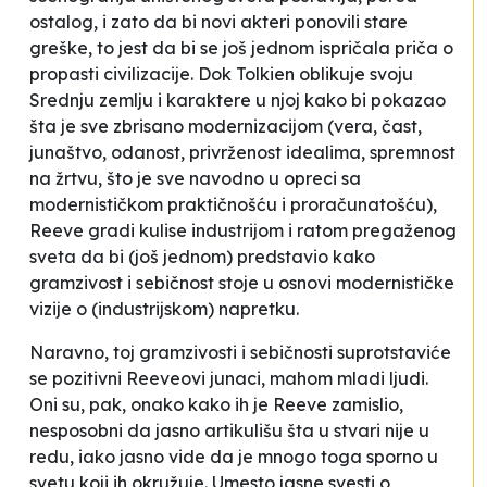
ostalog, i zato da bi novi akteri ponovili stare
greške, to jest da bi se još jednom ispričala priča o
propasti civilizacije. Dok Tolkien oblikuje svoju
Srednju zemlju i karaktere u njoj kako bi pokazao
šta je sve zbrisano modernizacijom (vera, čast,
junaštvo, odanost, privrženost idealima, spremnost
na žrtvu, što je sve navodno u opreci sa
modernističkom praktičnošću i proračunatošću),
Reeve gradi kulise industrijom i ratom pregaženog
sveta da bi (još jednom) predstavio kako
gramzivost i sebičnost stoje u osnovi modernističke
vizije o (industrijskom) napretku.
Naravno, toj gramzivosti i sebičnosti suprotstaviće
se pozitivni Reeveovi junaci, mahom mladi ljudi.
Oni su, pak, onako kako ih je Reeve zamislio,
nesposobni da jasno artikulišu šta u stvari nije u
redu, iako jasno vide da je mnogo toga sporno u
svetu koji ih okružuje. Umesto jasne svesti o