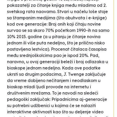
pokazatelji za čitanje knjiga među mladima od 2.
svetskog rata naovamo. Stvari u načelu loše stoje
sa štampanim medijima (što obuhvata i e-knjige)
kod ove generacije:
Broj onih koji čitaju novine
survao se sa skoro 70% početkom 1990-ih na samo
10% 2015. godine (a u pitanju je čitanje novina
jednom ili više puta nedeljno, što je prilično nisko
postavljena lestvica).
Procenat čitalaca časopisa
među srednjoškolcima pao je ispod 20%. Pad,
naravno, u ovoj generaciji beleži i broj odlazaka u
bioskope jednom nedeljno. Kada ove podatke
ukrsti sa drugim podacima, J. Twenge zaključuje
da vreme dobijeno nečitanjem i neodlaskom u
bioskop mladi ljudi provode na internetu i
društvenim mrežama. To je navodi na sledeći
pedagoški zaključak:
Pripadnicima aj-generacije
su potrebni udžbenici u kojima će se nalaziti
interaktivne aktivnosti kao što su deljenje video