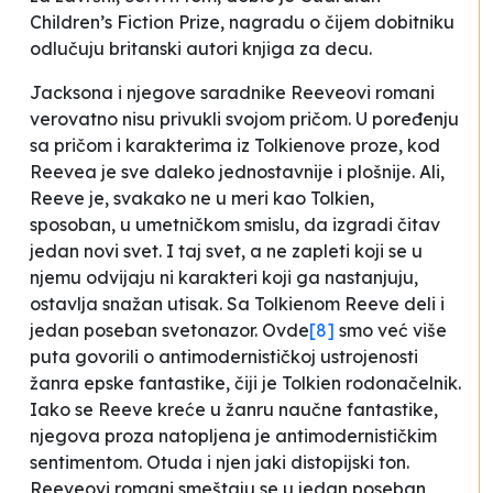
Children’s Fiction Prize, nagradu o čijem dobitniku
odlučuju britanski autori knjiga za decu.
Jacksona i njegove saradnike Reeveovi romani
verovatno nisu privukli svojom pričom. U poređenju
sa pričom i karakterima iz Tolkienove proze, kod
Reevea je sve daleko jednostavnije i plošnije. Ali,
Reeve je, svakako ne u meri kao Tolkien,
sposoban, u umetničkom smislu, da izgradi čitav
jedan novi svet. I taj svet, a ne zapleti koji se u
njemu odvijaju ni karakteri koji ga nastanjuju,
ostavlja snažan utisak. Sa Tolkienom Reeve deli i
jedan poseban svetonazor. Ovde
[8]
smo već više
puta govorili o antimodernističkoj ustrojenosti
žanra epske fantastike, čiji je Tolkien rodonačelnik.
Iako se Reeve kreće u žanru naučne fantastike,
njegova proza natopljena je antimodernističkim
sentimentom. Otuda i njen jaki distopijski ton.
Reeveovi romani smeštaju se u jedan poseban