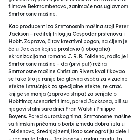
filmove Bekmambetova, zanimaće nas uglavnom
Smrtonosne mašine
.
Kao producent iza
Smrtonosnih mašina
stoji Peter
Jackson – reditelj trilogija
Gospodar prstenova
i
Hobit
. Zapravo, čitav kreativni pogon, na čijem je
čelu Jackson koji se proslavio (i obogatio)
ekranizacijama romana J. R. R. Tolkiena, radio je i
Smrtonosne mašine
– da (prvi put) režira
Smrtonosne mašine
Christian Rivers kvalifikovao
se tako što je ranije bio glavna osoba za vizuelne
efekte i stručnjak za specijalne efekte, te crtač
knjige snimanja (zapravo stripa) za serijale o
Hobitima; scenaristi filma, pored Jacksona, bili su
njegovi stalni saradnici Fran Walsh i Philippa
Boyens. Pored autorskog tima,
Smrtonosne mašine
sa filmskim pričama o borbi između dobra i zla u
Tolkienovoj Srednjoj zemlji kao scenografiju dele i
– recimo to tako – Jacksonovu
rodnu grudu
, to