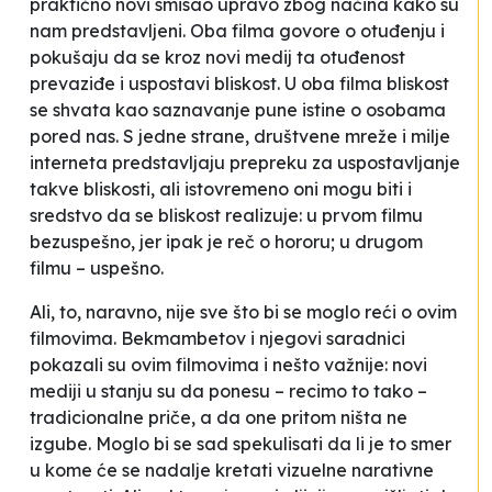
praktično novi smisao upravo zbog načina kako su
nam predstavljeni. Oba filma govore o otuđenju i
pokušaju da se kroz novi medij ta otuđenost
prevaziđe i uspostavi bliskost. U oba filma bliskost
se shvata kao saznavanje pune istine o osobama
pored nas. S jedne strane, društvene mreže i milje
interneta predstavljaju prepreku za uspostavljanje
takve bliskosti, ali istovremeno oni mogu biti i
sredstvo da se bliskost realizuje: u prvom filmu
bezuspešno, jer ipak je reč o hororu; u drugom
filmu – uspešno.
Ali, to, naravno, nije sve što bi se moglo reći o ovim
filmovima. Bekmambetov i njegovi saradnici
pokazali su ovim filmovima i nešto važnije: novi
mediji u stanju su da ponesu – recimo to tako –
tradicionalne priče, a da one pritom ništa ne
izgube. Moglo bi se sad spekulisati da li je to smer
u kome će se nadalje kretati vizuelne narativne