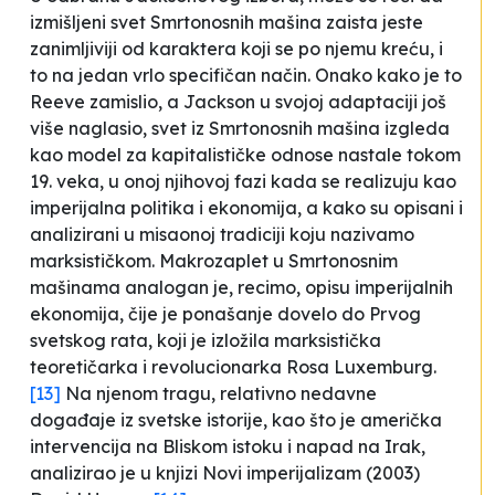
izmišljeni svet
Smrtonosnih mašina
zaista jeste
zanimljiviji od karaktera koji se po njemu kreću, i
to na jedan vrlo specifičan način. Onako kako je to
Reeve zamislio, a Jackson u svojoj adaptaciji još
više naglasio, svet iz
Smrtonosnih mašina
izgleda
kao model za kapitalističke odnose nastale tokom
19. veka, u onoj njihovoj fazi kada se realizuju kao
imperijalna politika i ekonomija, a kako su opisani i
analizirani u misaonoj tradiciji koju nazivamo
marksističkom. Makrozaplet u
Smrtonosnim
mašinama
analogan je, recimo, opisu imperijalnih
ekonomija, čije je ponašanje dovelo do Prvog
svetskog rata, koji je izložila marksistička
teoretičarka i revolucionarka Rosa Luxemburg.
[13]
Na njenom tragu, relativno nedavne
događaje iz svetske istorije, kao što je američka
intervencija na Bliskom istoku i napad na Irak,
analizirao je u knjizi
Novi imperijalizam
(2003)