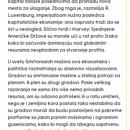
kapital nalaže posednicima da pronađu nova
mesta za ulaganje. Zbog toga je, razmišlja R.
Luxemburg, imperijalizam nužna posledica
kapitalističke ekonomije: ona naprosto traži da se
širi u nedogled. Slično tvrdi i Harvey: Sjedinjene
Američke Države su morale ući u rat protiv Iraka
kako bi sačuvale dominaciju nad globalnim
resursima neophodnim za stvaranje profita.
U svetu
Smrtonosnih mašina
ova ekonomska i
politička razmatranja su doslovno vizualizovana.
Gradovi su smrtonosne mašine u stalnoj potrazi za
plenom. A plen su drugi gradovi. Posle velikog
razaranja ne samo što više nema prirodnih
resursa, oni su odavno potrošeni ili u ratu uništeni,
nego je i zemljina kora postala tako nestabilna da
su gradovi morali da budu postavljeni na pokretne
platforme sa jakim parnim mašinama i ogromnim
gusenicama, kako bi mogli da izbegnu sopstvenu