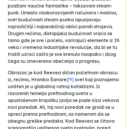
podžanr naučne fantastike – takozvani steam-
punk. Umesto visokorazvijenih računara i mašina,
svet budućnosti steam-punka ispunjavaju
najrazličitiji i najneobičniji oblici parnih strojeva.
Drugim rečima, distopijska budućnost vraća se
tamo gde je sve i počelo, varirajući elemente iz 19.
veka i vremena industrijske revolucije, da bi se tu
tražili uzroci zašto je sve krenulo naopako i zbog
čega su izneverena obećanja o progresu.
Obrazac je kod Reevea sličan početnom obrascu
iz, recimo,
Hronika Šanare
:
[9]
svet koji poznajemo
uništen je u globalnoj ratnoj kataklizmi. Iz
razorenih temelja prethodnog sveta u
opustošenom krajoliku javlja se posle niza vekova
novi poredak. Ali, taj novi poredak ne gradi se u
opreci prema prethodnom, sa namerom da se
izbegnu greške predaka. Kod Reevea se čitava
scenografija uništenog sveta postavlja, pored