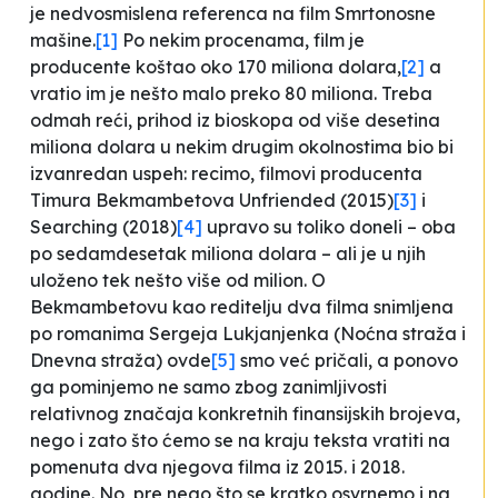
je nedvosmislena referenca na film
Smrtonosne
mašine
.
[1]
Po nekim procenama, film je
producente koštao oko 170 miliona dolara,
[2]
a
vratio im je nešto malo preko 80 miliona. Treba
odmah reći, prihod iz bioskopa od više desetina
miliona dolara u nekim drugim okolnostima bio bi
izvanredan uspeh: recimo, filmovi producenta
Timura Bekmambetova
Unfriended
(2015)
[3]
i
Searching
(2018)
[4]
upravo su toliko doneli – oba
po sedamdesetak miliona dolara – ali je u njih
uloženo tek nešto više od milion. O
Bekmambetovu kao reditelju dva filma snimljena
po romanima Sergeja Lukjanjenka (
Noćna straža
i
Dnevna straža
) ovde
[5]
smo već pričali, a ponovo
ga pominjemo ne samo zbog zanimljivosti
relativnog značaja konkretnih finansijskih brojeva,
nego i zato što ćemo se na kraju teksta vratiti na
pomenuta dva njegova filma iz 2015. i 2018.
godine. No, pre nego što se kratko osvrnemo i na