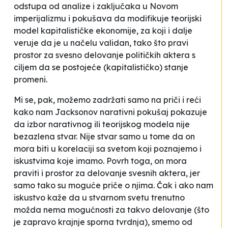
odstupa od analize i zaključaka u
Novom
imperijalizmu
i pokušava da modifikuje teorijski
model kapitalističke ekonomije, za koji i dalje
veruje da je u načelu validan, tako što pravi
prostor za svesno delovanje političkih aktera s
ciljem da se postojeće (kapitalističko) stanje
promeni.
Mi se, pak, možemo zadržati samo na priči i reći
kako nam Jacksonov narativni pokušaj pokazuje
da izbor narativnog ili teorijskog modela nije
bezazlena stvar. Nije stvar samo u tome da on
mora biti u korelaciji sa svetom koji poznajemo i
iskustvima koje imamo. Povrh toga, on mora
praviti i prostor za delovanje svesnih aktera, jer
samo tako su moguće priče o njima. Čak i ako nam
iskustvo kaže da u stvarnom svetu trenutno
možda nema mogućnosti za takvo delovanje (što
je zapravo krajnje sporna tvrdnja), smemo od