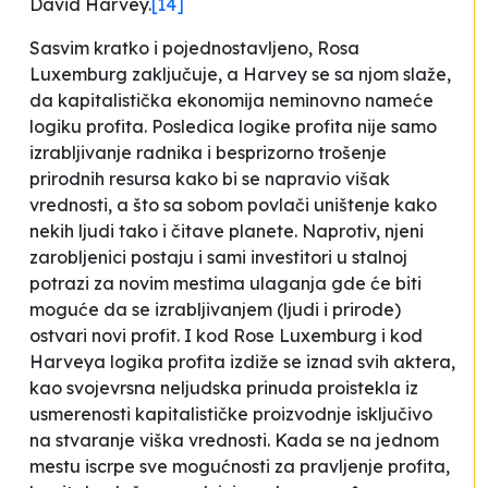
David Harvey.
[14]
Sasvim kratko i pojednostavljeno, Rosa
Luxemburg zaključuje, a Harvey se sa njom slaže,
da kapitalistička ekonomija neminovno nameće
logiku profita. Posledica logike profita nije samo
izrabljivanje radnika i besprizorno trošenje
prirodnih resursa kako bi se napravio višak
vrednosti, a što sa sobom povlači uništenje kako
nekih ljudi tako i čitave planete. Naprotiv, njeni
zarobljenici postaju i sami investitori u stalnoj
potrazi za novim mestima ulaganja gde će biti
moguće da se izrabljivanjem (ljudi i prirode)
ostvari novi profit. I kod Rose Luxemburg i kod
Harveya logika profita izdiže se iznad svih aktera,
kao svojevrsna neljudska prinuda proistekla iz
usmerenosti kapitalističke proizvodnje isključivo
na stvaranje viška vrednosti. Kada se na jednom
mestu iscrpe sve mogućnosti za pravljenje profita,