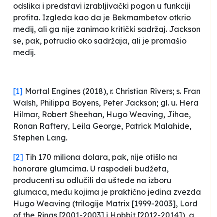
odslika i predstavi izrabljivački pogon u funkciji
profita. Izgleda kao da je Bekmambetov otkrio
medij, ali ga nije zanimao kritički sadržaj. Jackson
se, pak, potrudio oko sadržaja, ali je promašio
medij.
[1]
Mortal Engines
(2018), r. Christian Rivers; s. Fran
Walsh, Philippa Boyens, Peter Jackson; gl. u. Hera
Hilmar, Robert Sheehan, Hugo Weaving, Jihae,
Ronan Raftery, Leila George, Patrick Malahide,
Stephen Lang.
[2]
Tih 170 miliona dolara, pak, nije otišlo na
honorare glumcima. U raspodeli budžeta,
producenti su odlučili da uštede na izboru
glumaca, među kojima je praktično jedina zvezda
Hugo Weaving (trilogije
Matrix
[1999-2003],
Lord
of the Rings
[2001-2003] i
Hobbit
[2012-2014]), a