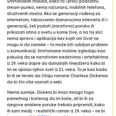
Smrtonosnih mašina
, kako to i priliči podžanru
steam-punka, nema računara, mobilnih telefona,
društvenih mreža. Ako se generaciji rođenoj sa
internetom, takozvanim domorocima interneta ili i-
generaciji, želi poslati (narativna) poruka ili
prikazati istina o svetu u kome žive, a na toj slici
nema sprava i aplikacija bez kojih oni život ne
mogu ni da zamisle – to može biti ozbiljan problem
u komunikaciji.
Smrtonosne mašine
izgledaju kao
pokušaj da se narativnim sredstvima i artefaktima
iz 19. veka dopre do današnjih tinejdžera kako bi
im se opisao njihov svet iz 21. veka. To je kao kada
bi ih se teralo da čitaju romane Charlesa Dickensa
da bi što više saznali o sebi.
Nema sumnje, Dickens bi imao mnogo toga
pametnog i korisnog da im kaže, ali bi ih za
njegove smislene poruke trebalo pripremiti, kako
ih sam medij – realistički roman iz 19. veka – ne bi