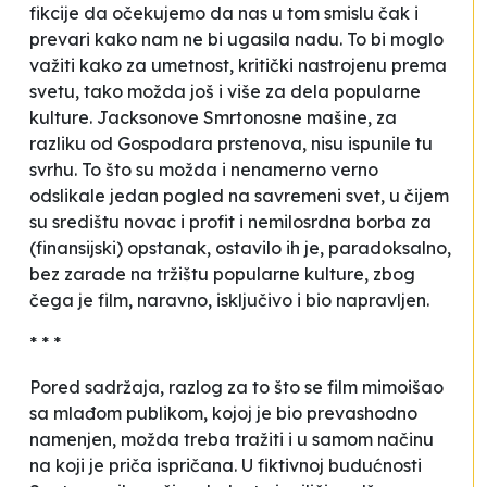
fikcije da očekujemo da nas u tom smislu čak i
prevari kako nam ne bi ugasila nadu. To bi moglo
važiti kako za umetnost, kritički nastrojenu prema
svetu, tako možda još i više za dela popularne
kulture. Jacksonove
Smrtonosne mašine
, za
razliku od
Gospodara prstenova
, nisu ispunile tu
svrhu. To što su možda i nenamerno verno
odslikale jedan pogled na savremeni svet, u čijem
su središtu novac i profit i nemilosrdna borba za
(finansijski) opstanak, ostavilo ih je, paradoksalno,
bez zarade na tržištu popularne kulture, zbog
čega je film, naravno, isključivo i bio napravljen.
* * *
Pored sadržaja, razlog za to što se film mimoišao
sa mlađom publikom, kojoj je bio prevashodno
namenjen, možda treba tražiti i u samom načinu
na koji je priča ispričana. U fiktivnoj budućnosti