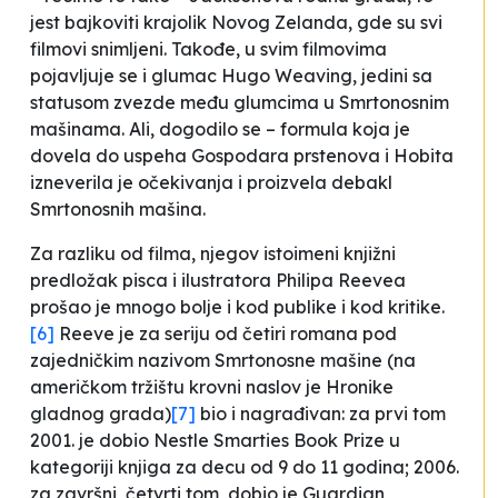
jest bajkoviti krajolik Novog Zelanda, gde su svi
filmovi snimljeni. Takođe, u svim filmovima
pojavljuje se i glumac Hugo Weaving, jedini sa
statusom zvezde među glumcima u
Smrtonosnim
mašinama
. Ali, dogodilo se – formula koja je
dovela do uspeha
Gospodara prstenova
i
Hobita
izneverila je očekivanja i proizvela debakl
Smrtonosnih mašina
.
Za razliku od filma, njegov istoimeni knjižni
predložak pisca i ilustratora Philipa Reevea
prošao je mnogo bolje i kod publike i kod kritike.
[6]
Reeve je za seriju od četiri romana pod
zajedničkim nazivom
Smrtonosne mašine
(na
američkom tržištu krovni naslov je
Hronike
gladnog grada
)
[7]
bio i nagrađivan: za prvi tom
2001. je dobio Nestle Smarties Book Prize u
kategoriji knjiga za decu od 9 do 11 godina; 2006.
za završni, četvrti tom, dobio je Guardian