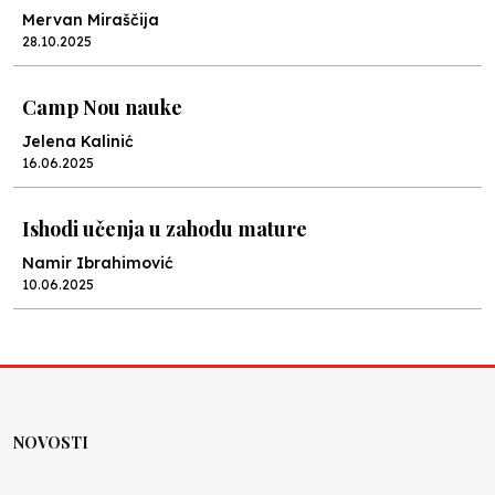
Mervan Miraščija
28.10.2025
Camp Nou nauke
Jelena Kalinić
16.06.2025
Ishodi učenja u zahodu mature
Namir Ibrahimović
10.06.2025
Kraj školske godine, fotofiniš
Anes Osmić
04.06.2025
NOVOSTI
Reformar’s Coming