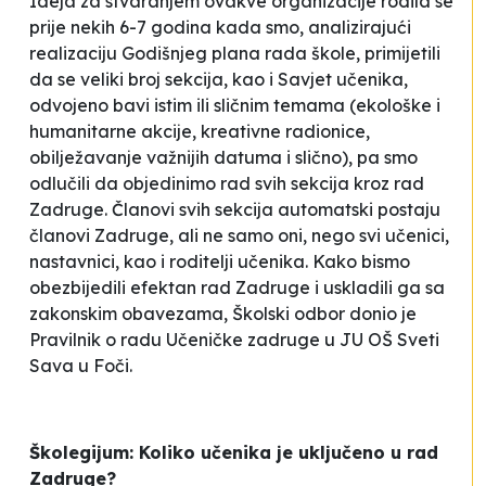
Ideja za stvaranjem ovakve organizacije rodila se
prije nekih 6-7 godina kada smo, analizirajući
realizaciju Godišnjeg plana rada škole, primijetili
da se veliki broj sekcija, kao i Savjet učenika,
odvojeno bavi istim ili sličnim temama (ekološke i
humanitarne akcije, kreativne radionice,
obilježavanje važnijih datuma i slično), pa smo
odlučili da objedinimo rad svih sekcija kroz rad
Zadruge. Članovi svih sekcija automatski postaju
članovi Zadruge, ali ne samo oni, nego svi učenici,
nastavnici, kao i roditelji učenika. Kako bismo
obezbijedili efektan rad Zadruge i uskladili ga sa
zakonskim obavezama, Školski odbor donio je
Pravilnik o radu Učeničke zadruge u JU OŠ
Sveti
Sava
u Foči.
Školegijum: Koliko učenika je uključeno u rad
Zadruge?