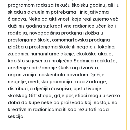
programom rada za tekuću školsku godinu, ali i u
skladu s aktuelnim potrebama i inicijativama
članova. Neke od aktivnosti koje realizujemo već
duži niz godina su: kreativne radionice učenika i
roditelja, novogodišnja prodajna izložba u
prostorijama škole, osmomartovska prodajna
izložba u prostorijama škole ili negdje u lokalnoj
zajednici, humanitarne akcije, ekološke akcije,
kao što su jesenja i proljećna
Sedmica reciklaže
,
uređenje i održavanje školskog dvorišta,
organizacija maskenbala povodom
Dječije
nedjelje
, medijska promocija rada Zadruge,
distribucija dječijih časopisa, opsluživanje
školskog Gift shopa, gdje posjetioci mogu u svako
doba da kupe neke od proizvoda koji nastaju na
kreativnim radionicama ili kao rezultati rada
sekcija.