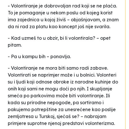
- Volontiranje je dobrovoljan rad koji se ne plaća.
To je pomaganje u nekom poslu od kojeg korist
ima zajednica u kojoj živiš – objašnjavam, a znam
da ni rad za platu kao koncept još nije
svarila
.
- Kad uzmeš to u obzir, bi li volontirala? – opet
pitam.
- Pa u kampu bih – ponavlja.
- Volontiranje ne mora biti samo radi zabave.
Volontirati se naprimjer može i u bolnici. Volonteri
su i ljudi koji odnose obroke iz narodne kuhinje do
onih koji sami ne mogu doći po njih. I skupljanje
smeća po parkovima može biti volontiranje. Ili
kada su prirodne nepogode, pa sortiramo i
pakujemo potrepštine za unesrećene kao poslije
zemljotresa u Turskoj, sjećaš se? – nabrajam
primjere suprotne njenoj predstavi volonterizma.