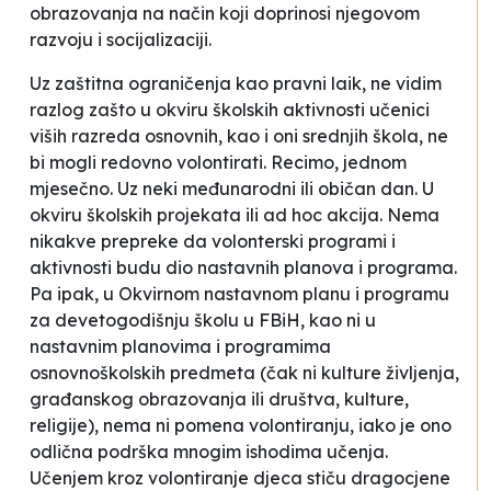
obrazovanja na način koji doprinosi njegovom
razvoju i socijalizaciji.
Uz zaštitna ograničenja kao pravni laik, ne vidim
razlog zašto u okviru školskih aktivnosti učenici
viših razreda osnovnih, kao i oni srednjih škola, ne
bi mogli redovno volontirati. Recimo, jednom
mjesečno. Uz neki međunarodni ili
običan
dan. U
okviru školskih projekata ili
ad hoc
akcija. Nema
nikakve prepreke da volonterski programi i
aktivnosti budu dio nastavnih planova i programa.
Pa ipak, u Okvirnom nastavnom planu i programu
za devetogodišnju školu u FBiH, kao ni u
nastavnim planovima i programima
osnovnoškolskih predmeta (čak ni kulture življenja,
građanskog obrazovanja ili društva, kulture,
religije), nema ni pomena volontiranju, iako je ono
odlična podrška mnogim ishodima učenja.
Učenjem kroz volontiranje djeca stiču dragocjene