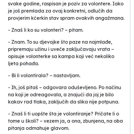
svake godine, raspisan je poziv za volontere. Iako
je još premlada za ovaj konkretni, odlučih da
provjerim kćerkin stav spram ovakvih angažmana.
- Znaš li ko su volonteri? – pitam.
- Znam. To su djevojke što paze na najmlađe,
pripremaju užinu i uveče zaključavaju vrata –
opisuje volonterke sa kampa koji već nekoliko
ljeta pohađa.
- Bi li volontirala? – nastavljam.
- Ih, još pitaš – odgovara oduševljeno. Po načinu
na koji je odreagovala, a znajući da joj je bilo
kakav
rad
tlaka, zaključih da slika nije potpuna.
- Znaš li ti uopšte šta je volontiranje? Pričate li o
tome u školi? – vezem ja, a ona, zbunjena, na oba
pitanja odmahuje glavom.