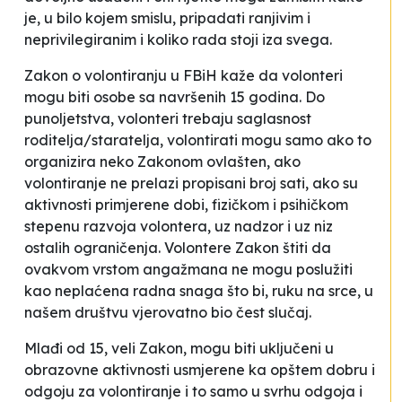
je, u bilo kojem smislu, pripadati ranjivim i
neprivilegiranim i koliko rada stoji iza svega.
Zakon o volontiranju u FBiH kaže da
volonteri
mogu biti osobe sa navršenih 15 godina
. Do
punoljetstva, volonteri trebaju saglasnost
roditelja/staratelja, volontirati mogu samo ako to
organizira neko Zakonom ovlašten, ako
volontiranje ne prelazi propisani broj sati, ako su
aktivnosti primjerene dobi, fizičkom i psihičkom
stepenu razvoja volontera, uz nadzor i uz niz
ostalih ograničenja. Volontere Zakon štiti da
ovakvom vrstom angažmana ne mogu poslužiti
kao neplaćena radna snaga što bi, ruku na srce, u
našem društvu vjerovatno bio čest slučaj.
Mlađi od 15, veli Zakon, mogu
biti uključeni u
obrazovne aktivnosti usmjerene ka opštem dobru i
odgoju za volontiranje i to samo u svrhu odgoja i