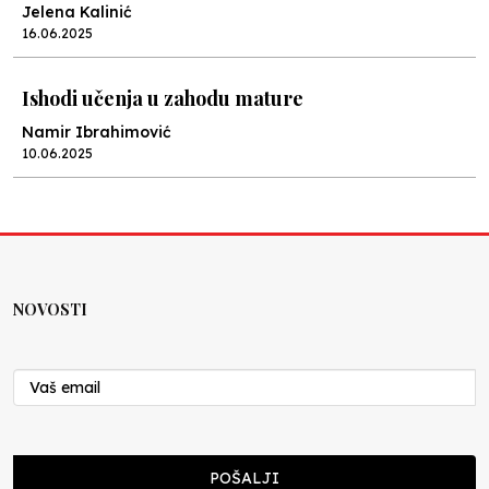
Jelena Kalinić
16.06.2025
Ishodi učenja u zahodu mature
Namir Ibrahimović
10.06.2025
Kraj školske godine, fotofiniš
Anes Osmić
04.06.2025
NOVOSTI
Reformar’s Coming
Nenad Veličković
29.10.2024
Cuke i djeca
POŠALJI