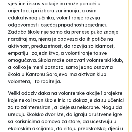
vještine i iskustvo koje im može pomoći u
orijentaciji pri izboru zanimanja, a osim
edukativnog učinka, volontiranje razvija
odgovornost i osjećaj pripadnosti zajednici.
Zadaća škole nije samo da prenese puko znanje
naraštajima, njena je obaveza da ih potiče na
aktivnost, preduzetnost, da razvija solidarnost,
empatiju i zajedništvo, a volontiranje to sve
omogućava. Škola može osnovati volonterski klub,
a koliko je meni poznato, samo jedna osnovna
škola u Kantonu Sarajevo ima aktivan klub
volontera, i to roditelja.
Veliki odaziv đaka na volonterske akcije i projekte
koje neko izvan škole inicira dokaz je da su učenici
za to zainteresirani, a ideje su neiscrpne. Mogu da
uređuju školsko dvorište, da igraju društvene igre
sa korisnicima domova za stare, da učestvuju u
ekološkim akcijama, da čitaju predškolskoj djeci u