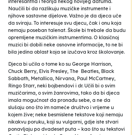
interesantna i teorija nekog novijeg datuma.
Naučili bi da razlikuju muzičke instrumente i
njihove sastavne dijelove. Važno je da djeca uče
da sviraju. To interesuje svu djecu, čak i onu koja
nemaju poseban talenat. Škole bi trebale da budu
opremljene muzičkim instrumentima. O klasičnoj
muzici bi dobili neke osnovne informacije, to ne bi
bila jedina oblast koja se izu
č
ava kroz školovanje.
Djeca
bi učila o tome ko su George Harrison,
Chuck Berry, Elvis Presley, The Beatles, Black
Sabbath, Metallica, Nirvana, Paul McCartney,
Ringo Starr
,
neki bojbendovi i dr. Učili bi o svim
muzičarima, o svim žanrovima, tako da bi djeca
imala mogućnost da pronađu sebe, a ne da
slušaju ono što im nameće društvo i vrijeme u
kojem žive; neke besmislene tekstove koji nemaju
nikakvu poruku, koji su vulgarni, gdje iste stvari
ponavljaju po dvadeset puta – kao što su tekstovi