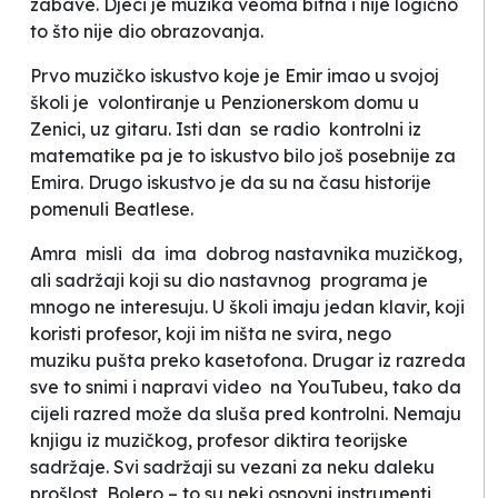
zabave
.
Djeci je muzika veoma bitna i nije logično
to
što nije dio obrazovanja
.
Prvo muzičko iskustvo koje je Emir imao u svojoj
školi je volontiranje u Penzionerskom domu u
Zenici, uz gitaru. Isti dan se radio kontrolni iz
matematike pa je to iskustvo bilo još posebnije za
Emira. Drugo iskustvo je da su na času historije
pomenuli
Beatlese
.
Amra misli da ima dobrog nastavnika muzičkog,
ali sadržaji koji su dio nastavnog programa je
mnogo ne interesuju. U školi imaju jedan klavir, koji
koristi profesor, koji im ništa ne svira, nego
muziku
pušta preko kasetofona. Drugar iz razreda
sve to snimi i napravi video na YouTubeu, tako da
cijeli razred može da sluša pred kontrolni. Nemaju
knjigu iz muzičkog, profesor diktira teorijske
sadržaje. Svi sadržaji su vezani za neku daleku
prošlost, Bolero – to su neki osnovni instrumenti,