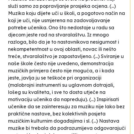
služi samo za popravljanje prosjeka ocjena. (...)
Muzika koju dijete
uči
u školi, a pogotovo način na
koji je uči, nije usmjerena na zadovoljavanje
potrebe učenika. Ono što nedostaje u radu sa
djecom jeste rad na stvaralaštvu. Iz mnogo
razloga, bilo da je to nastavnikova nesigurnost i
nekompetentnost u ovoj oblasti, novac ili nešto
treće, stvaralaštvo je zapostavljeno. (...) Sviranje u
naše škole često nije uvedeno, demonstracija
muzičkih primjera često nije moguća, a i kada
jeste, javlja ju se teškoće pri organizaciji
(malobrojni instrumenti su uglavnom dotrajali,
lošeg su kvaliteta, i sve to dosta utječe na
motivaciju učenika da napreduju). (...) Inspirisati
učenike da se zainteresuju za muziku nije lako bez
praktične nastave, bez kolektivnih posjeta
muzičkim kulturnim događajima i sl. (...) Nastava
muzike bi trebala da podrazumijeva odgovarajući