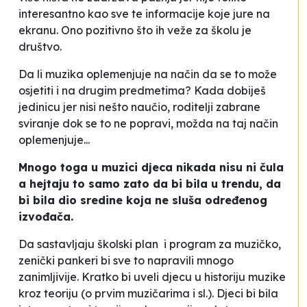
interesantno kao sve te informacije koje jure na
ekranu. Ono pozitivno što ih veže za školu je
društvo.
Da li muzika oplemenjuje na način da se to može
osjetiti i na drugim predmetima?
Kada dobiješ
jedinicu jer nisi nešto naučio, roditelji zabrane
sviranje dok se to ne popravi, možda na taj način
oplemenjuje
...
Mnogo toga u muzici djeca nikada nisu ni čula
a hejtaju to samo zato da bi bila u trendu, da
bi bila dio sredine koja ne sluša određenog
izvođača.
Da sastavljaju školski plan i program za muzičko,
zenički pankeri bi sve to napravili mnogo
zanimljivije.
Kratko bi uveli djecu u historiju muzike
kroz teoriju (o prvim muzičarima i sl.). Djeci bi bila