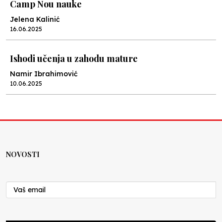
Camp Nou nauke
Jelena Kalinić
16.06.2025
Ishodi učenja u zahodu mature
Namir Ibrahimović
10.06.2025
Kraj školske godine, fotofiniš
Anes Osmić
04.06.2025
NOVOSTI
Reformar’s Coming
Nenad Veličković
29.10.2024