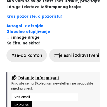
Ako vam se sviđa tekst Ines Haskić, pročitajte
i druge tekstove iz štampanog broja:
Kroz pozorište, o pozorištu!
Autogol iz ofsajda
Globalno otupljivanje
... i mnoge druge.
Ko čita, ne skita!
#ze-do kanton
#tjelesni i zdravstveni od
📬 Ostanite informisani
Prijavite se na Školegijum newsletter i ne propustite
nijednu vijest.
Prijavi se