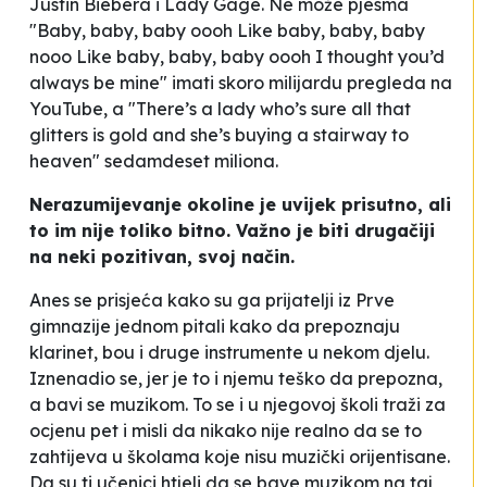
Justin Biebera i Lady Gage. Ne može pjesma
"Baby, baby, baby oooh Like baby, baby, baby
nooo Like baby, baby, baby oooh I thought you’d
always be mine" imati skoro milijardu pregleda na
YouTube
,
a
"
There’s a lady who’s sure all that
glitters is gold and she’s buying a stairway to
heaven" sedamdeset miliona.
Nerazumijevanje okoline je uvijek prisutno, ali
to im nije toliko bitno. Važno je biti drugačiji
na neki pozitivan, svoj način.
Anes se prisjeća kako su ga prijatelji iz Prve
gimnazije jednom pitali kako da prepoznaju
klarinet, bou i druge instrumente u nekom djelu.
Iznenadio se, jer je to i njemu teško da prepozna,
a bavi se muzikom. To se i u njegovoj školi traži za
ocjenu pet i misli da nikako nije realno da se to
zahtijeva u školama koje nisu muzički orijentisane.
Da su ti učenici htjeli da se bave muzikom na taj