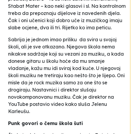
Stabat Mater – kao neki glasovi i sl. Na kontrolnom
treba da prepoznaju dijelove iz navedenih djela.
Čak i oni učenici koji dobro uče iz muzičkog imaju
slabe ocjene, dva ili tri. Rijetko ko ima peticu.
Sabrija je jednom imao priliku da svira u svojoj
školi, ali je sve otkazano. Njegova
škola nema
nikakve sadržaje koji su vezani za muziku, a kada
donese gitaru u
školu hoće da mu smanje
vladanje, kažu mu
idi sviraj kod kuće
. U njegovoj
školi muziku ne tretiraju kao nešto što je lijepo.
Oni
misle da je rock muzika samo za one
što se
drogiraju
.
Nastavnici i direktor slušaju
novokomponovanu muziku
. Čak je direktor na
YouTube postavio video kako sluša Jelenu
Karleušu.
P
unk govori o čemu škola šuti