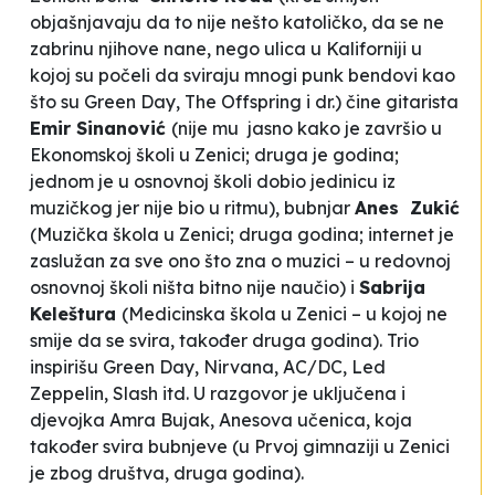
objašnjavaju da to nije nešto katoličko, da se ne
zabrinu njihove nane, nego ulica u Kaliforniji u
kojoj su počeli da sviraju mnogi punk bendovi kao
što su Green Day, The Offspring i dr.) čine gitarista
Emir Sinanović
(nije mu jasno kako je završio u
Ekonomskoj školi u Zenici; druga je godina;
jednom je u osnovnoj školi dobio jedinicu iz
muzičkog jer nije bio u ritmu), bubnjar
Anes Zukić
(Muzička škola u Zenici; druga godina; internet je
zaslužan za sve ono što zna o muzici – u redovnoj
osnovnoj školi ništa bitno nije naučio) i
Sabrija
Keleštura
(Medicinska škola u Zenici – u kojoj ne
smije da se svira, također druga godina). Trio
inspirišu Green Day, Nirvana, AC/DC, Led
Zeppelin, Slash itd. U razgovor je uključena i
djevojka Amra Bujak, Anesova učenica, koja
također svira bubnjeve (u Prvoj gimnaziji u Zenici
je zbog društva, druga godina).