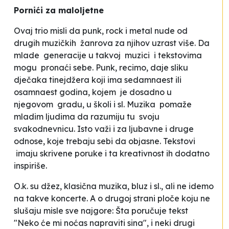
P
ornići za maloljetne
Ovaj trio misli da punk, rock i metal nude od
drugih muzičkih žanrova za njihov uzrast više. Da
mlade generacije u takvoj muzici i tekstovima
mogu pronaći sebe. Punk, recimo, daje sliku
dječaka tinejdžera koji ima sedamnaest ili
osamnaest godina, kojem je dosadno u
njegovom gradu, u školi i sl. Muzika pomaže
mladim ljudima da razumiju tu svoju
svakodnevnicu. Isto važi i za ljubavne i druge
odnose, koje trebaju sebi da objasne. Tekstovi
imaju skrivene poruke i ta kreativnost ih dodatno
inspiriše.
O
.k. su džez, klasična muzika, bluz i sl., ali ne idemo
na takve koncerte.
A o drugoj strani ploče koju ne
slušaju misle sve najgore:
Šta poručuje tekst
"Neko će mi noćas napraviti sina", i neki drugi