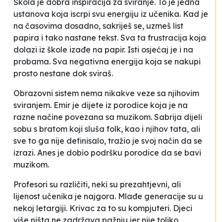
Škola je dobra inspiracija za sviranje. To je jedna
ustanova koja iscrpi svu energiju iz učenika. Kad je
na časovima dosadno, sakriješ se, uzmeš list
papira i tako nastane tekst. Sva ta frustracija koja
dolazi iz škole izađe na papir. Isti osjećaj je i na
probama. Sva negativna energija koja se nakupi
prosto nestane dok sviraš.
Obrazovni sistem nema nikakve veze sa njihovim
sviranjem. Emir je dijete iz porodice koja je na
razne načine povezana sa muzikom. Sabrija dijeli
sobu s bratom koji sluša folk, kao i njihov tata, ali
sve to ga nije definisalo, tražio je svoj način da se
izrazi. Anes je dobio podršku porodice da se bavi
muzikom.
Profesori
su različiti, neki su prezahtjevni, ali
lijenost učenika je najgora. Mlađe generacije su u
nekoj letargiji. Krivac za to su kompjuteri. Djeci
više ništa ne zadržava pažnju jer nije toliko