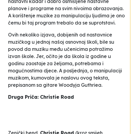
nastavni kadar i dobro osmišljene nastavne
planove i programe na svim nivoima obrazovanja.
A korištenje muzike za manipulaciju ljudima je ono
čemu bi taj program trebalo da se suprotstavi.
Ovih nekoliko izjava, dobijenih od nastavnice
muzičkog u jednoj našoj osnovnoj
školi, bile su
povod da muziku među učenicima potražimo
izvan škole. Jer, očito je da škola iz godine u
godinu zaostaje za željama, potrebama i
mogućnostima djece. A posljednja, o manipulaciji
muzikom, kumovala je naslovu ovog teksta,
prepisanom sa gitare Woodyja Guthriea.
Druga Priča:
Christie Road
Zenički bend
Christie Road
(kroz smijeh