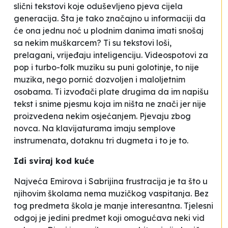
slični tekstovi koje oduševljeno pjeva cijela
generacija. Šta je tako značajno u informaciji da
će ona jednu noć u plodnim danima imati snošaj
sa nekim muškarcem? Ti su tekstovi loši,
prelagani, vrijeđaju inteligenciju. Videospotovi za
pop i tur
bo-folk
muziku su puni golotinje, to nije
muzika, nego pornić dozvoljen i maloljetnim
osobama. Ti izvođači plate drugima da im napišu
tekst i snime pjesmu koja im ništa ne znači jer nije
proizvedena nekim osjećanjem. Pjevaju zbog
novca. Na klavijaturama imaju semplove
instrumenata, dotaknu tri dugmeta i to je to.
Idi sviraj kod kuće
Najveća Emirova i Sabrijina frustracija je ta što u
njihovim školama nema muzičkog vaspitanja. Bez
tog predmeta škola je manje interesantna.
Tjelesni
odgoj je jedini predmet koji omogućava neki vid