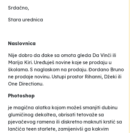
Srdačno,
Stara urednica
Naslovnica
Nije dobro da đake sa omota gleda Da Vinči ili
Marija Kiri. Uređuješ novine koje se prodaju u
školama. S naglaskom na
prodaju.
Đordano Bruno
ne prodaje novinu. Ustupi prostor Rihanni, Džeki ili
One Directionu.
Photoshop
je magična alatka kojom možeš smanjiti dubinu
glumičinog dekoltea, obrisati tetovaže sa
pjevačevog ramena ili diskretno maknuti krstić sa
lančića teen starlete, zamijenivši ga kakvim