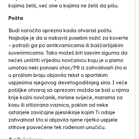
kojima želiš, već one o kojima
ne
želiš da pišu.
Pošta
Budi naročito oprezna kada otvaraš poštu.
Najbolje je da si nabaviš posebni nožić za koverte
– potraži ga po antikvarnicama ili baščaršijskim
suvenirnicama. Tako možeš biti sasvim sigurna da
nećeš uništiti vrijednu novčanicu koju je u pismo
umotao neki ponosni otac/PR iz zahvalnosti što si
u prošlom broju objavila tekst o sportskim
uspjesima njegovog devetogodišnjeg sina. I veće
pošiljke otvaraj sa oprezom: možda se baš u njima
krije kožni novčanik, mirisne svijeće, marama za
kosu ili stilizirana vaznica, poklon od neke
ostarjele zavičajne pjesnikinje kojim Ti odaje
zahvalnost što si objavila njene rijetko uspjele
stihove posvećene tek rođenom unučiću.