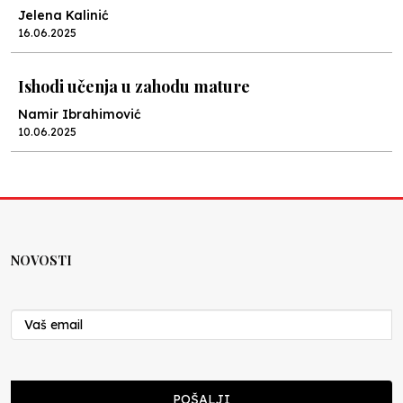
Jelena Kalinić
16.06.2025
Ishodi učenja u zahodu mature
Namir Ibrahimović
10.06.2025
Kraj školske godine, fotofiniš
Anes Osmić
04.06.2025
NOVOSTI
Reformar’s Coming
Nenad Veličković
29.10.2024
Cuke i djeca
POŠALJI