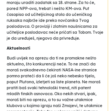
moraju uraditi zadatak sa 18. strane. Za to će,
pored NPP-ova, trebat i nešto KM-ova. Put
časopisa od učiteljicinog stola do učeničkog
ruksaka najbrže ide preko novčanika Tvog
poslodavca. O proviziji i zlatnim naušnicama za
učiteljice poslodavac neće pričati sa Tobom. Tvoje
je da uređuješ, njegovo da privređuje.
Aktuelnosti
Budi uvijek na oprezu da ti ne promakne nešto
aktuelno, što konkurenciji neće. To ne znači da
moraš svakodnevno čekirati NASA-ine stranice
pomno prateći da li će još neko nebesko tijelo,
poput Plutona, izletjeti sa liste planeta. Ne moraš
pratiti baš svaki tehnološki trend, niti patent
mladih finskih osnovaca. Oko nekih stvari, ipak,
moraš biti na oprezu, a to su važne utakmice
klubova u kojima igraju naši Zmajevi, te utakmice