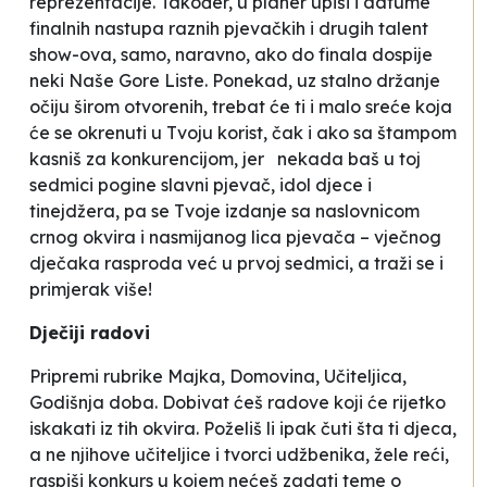
reprezentacije. Također, u planer upiši i datume
finalnih nastupa raznih pjevačkih i drugih talent
show-ova, samo, naravno, ako do finala dospije
neki Naše Gore Liste. Ponekad, uz stalno držanje
očiju širom otvorenih, trebat će ti i malo sreće koja
će se okrenuti u Tvoju korist, čak i ako sa štampom
kasniš za konkurencijom, jer nekada baš u toj
sedmici pogine slavni pjevač, idol djece i
tinejdžera, pa se Tvoje izdanje sa naslovnicom
crnog okvira i nasmijanog lica pjevača – vječnog
dječaka rasproda već u prvoj sedmici, a traži se i
primjerak više!
Dječiji radovi
Pripremi rubrike Majka, Domovina, Učiteljica,
Godišnja doba. Dobivat ćeš radove koji će rijetko
iskakati iz tih okvira. Poželiš li ipak čuti šta ti djeca,
a ne njihove učiteljice i tvorci udžbenika, žele reći,
raspiši konkurs u kojem nećeš zadati teme o