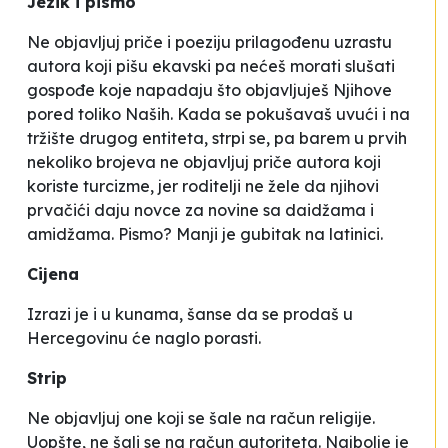
Jezik i pismo
Ne objavljuj priče i poeziju prilagođenu uzrastu
autora koji pišu ekavski pa nećeš morati slušati
gospođe koje napadaju što objavljuješ
Njihove
pored toliko
Naših
. Kada se pokušavaš uvući i na
tržište drugog entiteta, strpi se, pa barem u prvih
nekoliko brojeva ne objavljuj priče autora koji
koriste turcizme, jer roditelji ne žele da njihovi
prvačići daju novce za novine sa daidžama i
amidžama. Pismo? Manji je gubitak na latinici.
Cijena
Izrazi je i u kunama, šanse da se prodaš u
Hercegovinu će naglo porasti.
Strip
Ne objavljuj one koji se šale na račun religije.
Uopšte, ne šali se na račun autoriteta. Najbolje je