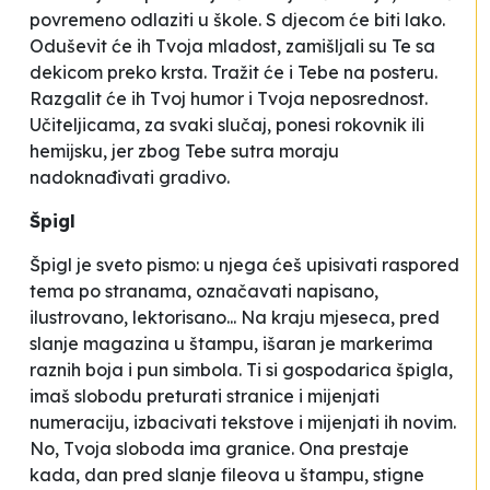
povremeno odlaziti u škole. S djecom će biti lako.
Oduševit će ih Tvoja mladost, zamišljali su Te sa
dekicom preko krsta. Tražit će i Tebe na posteru.
Razgalit će ih Tvoj humor i Tvoja neposrednost.
Učiteljicama, za svaki slučaj, ponesi rokovnik ili
hemijsku, jer zbog Tebe sutra moraju
nadoknađivati gradivo.
Špigl
Špigl je sveto pismo: u njega ćeš upisivati raspored
tema po stranama, označavati napisano,
ilustrovano, lektorisano... Na kraju mjeseca, pred
slanje magazina u štampu, išaran je markerima
raznih boja i pun simbola. Ti si gospodarica špigla,
imaš slobodu preturati stranice i mijenjati
numeraciju, izbacivati tekstove i mijenjati ih novim.
No, Tvoja sloboda ima granice. Ona prestaje
kada, dan pred slanje fileova u štampu, stigne