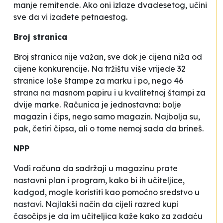
manje remitende
. Ako oni izlaze dvadesetog, učini
sve da vi izađete petnaestog.
Broj stranica
Broj stranica nije važan, sve dok je cijena niža od
cijene konkurencije. Na tržištu više vrijede 32
stranice loše štampe za marku i po, nego 46
strana na masnom papiru i u kvalitetnoj štampi za
dvije marke. Računica je jednostavna: bolje
magazin i čips, nego samo magazin. Najbolja su,
pak, četiri čipsa, ali o tome nemoj sada da brineš.
NPP
Vodi računa da sadržaji u magazinu prate
nastavni plan i program, kako bi ih učiteljice,
kadgod, mogle koristiti kao pomoćno sredstvo u
nastavi. Najlakši način da cijeli razred kupi
časočips
je da im učiteljica kaže kako za zadaću