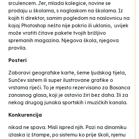
srculencem. Jer, mlada kolegice, novine se
prodaju u školama, s naglaskom na
školama
. Iz
kojih ti direktor, samim pogledom na naslovnicu na
kojoj Photoshop nešto nije pokrio ili uklonio, uvijek
može vratiti čitave pakete tvojih brižljivo
spremanih magazina. Njegova škola, njegova
pravila.
Posteri
Zaboravi geografske karte, šeme ljudskog tijela,
Sunčev sistem ili super ilustrovane grafike o
vrstama riječi. To je mjesto rezervisano za Bosanca
zanosnog glasa, koji je ostavio žiri bez daha. Ili za
nekog drugog junaka sportskih i muzičkih kanala.
Konkurencija
nikad ne spava. Misli ispred njih. Pazi na dinamiku
izlaska iz štampe, po sistemu
ko prije školi, njemu