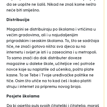
da se uopšte ne šališ. Nikad ne znaš kome nešto
neće biti smiješno.
Distribucija
Magazini se distribuiraju po školama i vrtićima u
većim gradovima, ali i u najudaljenijim
prigradskim i seoskim školama. To, što se sadržaja
tiče, ne znači gotovo ništa: sva djeca su na
internetu i svijet je isti i u zaseocima i u metropoli.
To samo znači da dok distributer doveze
magazine u daleke škole, učiteljice već potroše
novce koje su naplatile od učenika, pošto plate
kasne. To se Tebe i Tvoje uređivačke politike ne
tiče. Osim što utiče na to kad ćeš i kako platiti
struju i internet za pripremu novog broja.
Posjete školama
Da bi osjetila puls svojih čitateljki i čitatelja, moraš