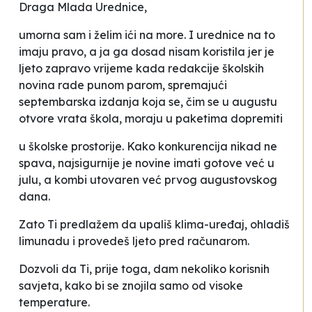
Draga Mlada Urednice,
umorna sam i želim ići na more. I urednice na to
imaju pravo, a ja ga dosad nisam koristila jer je
ljeto zapravo vrijeme kada redakcije školskih
novina rade punom parom, spremajući
septembarska izdanja koja se, čim se u augustu
otvore vrata škola, moraju u paketima dopremiti
u školske prostorije. Kako konkurencija nikad ne
spava, najsigurnije je novine imati gotove već u
julu, a kombi utovaren već prvog augustovskog
dana.
Zato Ti predlažem da upališ klima-uređaj, ohladiš
limunadu i provedeš ljeto pred računarom.
Dozvoli da Ti, prije toga, dam nekoliko korisnih
savjeta, kako bi se znojila samo od visoke
temperature.