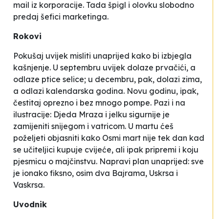
mail iz korporacije. Tada špigl i olovku slobodno
predaj šefici marketinga.
Rokovi
Pokušaj uvijek misliti unaprijed kako bi izbjegla
kašnjenje. U septembru uvijek dolaze prvačići, a
odlaze ptice selice; u decembru, pak, dolazi zima,
a odlazi kalendarska godina. Novu godinu, ipak,
čestitaj oprezno i bez mnogo pompe. Pazi i na
ilustracije: Djeda Mraza i jelku sigurnije je
zamijeniti snijegom i vatricom. U martu ćeš
poželjeti objasniti kako Osmi mart nije tek dan kad
se učiteljici kupuje cvijeće, ali ipak pripremi i koju
pjesmicu o majčinstvu. Napravi plan unaprijed: sve
je ionako fiksno, osim dva Bajrama, Uskrsa i
Vaskrsa.
Uvodnik