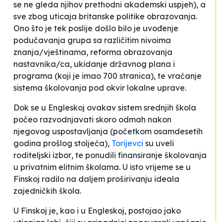
se ne gleda njihov prethodni akademski uspjeh), a
sve zbog uticaja britanske politike obrazovanja.
Ono što je tek poslije došlo bilo je uvođenje
podučavanja grupa sa različitim nivoima
znanja/vještinama, reforma obrazovanja
nastavnika/ca, ukidanje državnog plana i
programa (koji je imao 700 stranica), te vraćanje
sistema školovanja pod okvir lokalne uprave.
Dok se u Engleskoj ovakav sistem srednjih škola
počeo razvodnjavati skoro odmah nakon
njegovog uspostavljanja (početkom osamdesetih
godina prošlog stoljeća),
Torijevci
su uveli
roditeljski izbor
, te ponudili finansiranje školovanja
u privatnim elitnim školama. U isto vrijeme se u
Finskoj radilo na daljem proširivanju ideala
zajedničkih škola.
U Finskoj je, kao i u Engleskoj, postojao jako