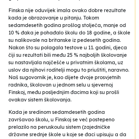
Finska nije oduvijek imala ovako dobre rezultate
kada je obrazovanje u pitanju. Tokom
sedamdesetih godina prošlog stoljeća, manje od
10 % đaka je pohađalo školu do 18 godine, a škole
su nalikovale na britanske iz pedesetih godina.
Nakon što su polagala testove u 11. godini, djeca
čiji su rezultati bili među 25 % najboljih školovanje
su nastavljala najčešće u privatnim školama, uz
uslov da njihovi roditelji mogu to priuštiti, naravno.
Naš sugovornik je, kao dijete dvoje prosvjetnih
radnika, školovan u jednom selu u sjevernoj
Finskoj, među posljednjim đacima koji su prošli
ovakav sistem školovanja.
Kada je sredinom sedamdesetih godina
završavao školu, u Finskoj se već postepeno
prelazilo na
peruskoulu
sistem (zajedničke
državne srednje škole u koje se đaci upisuju a da