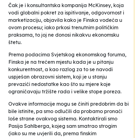
Čak je i konsultantska kompanija McKinsey, koja
vodi globalni pokret za ispitivanje,
odgovornost
i
marketizaciju, objavila kako je Finska vodeća u
ovom procesu; iako prkosi trenutnim političkim
praksama, to joj ne donosi nikakvu ekonomsku
štetu.
Prema podacima Svjetskog ekonomskog foruma,
Finska je na trećem mjestu kada je u pitanju
konkurentnost, a kao razlog za to se navodi
uspješan obrazovni sistem, koji je u stanju
prevazići nedostatke kao što su mjere koje
ograničavaju tržište rada i velike stope poreza.
Ovakve informacije mogu se činiti predobrim da bi
bile istinite, pa smo odlučili da probamo pronaći
loše strane ovakvog sistema. Kontaktirali smo
Pasija Sahlberga, kojeg sam smatrao strogim
(iako su me uvjerili da, prema finskim