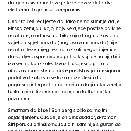
drugi dio sistema:
I sve je teže povezati ta dva
ekstrema. To je finski kompromis
.
Ono što želi reći jeste da, iako nema sumnje da je
Finska zemlja u kojoj najviše djece postiže odlične
rezultate, u odnosu na bilo koju drugu državu na
svijetu, uspjeh možda (naglašavam,
možda
) nije
rezultat ležernijeg režima u školi, nego činjenice
da su djeca spremna na pritisak koji će na njih biti
izvršen nakon škole. Izvoziti uspješnu priču o
obrazovnom sistemu može predstavljati nesiguran
poduhvat zato što se lako može desiti da
pogrešno interpretiramo način na koji neka zemlja
funkcionira ili zanemarimo njenu kulturološku
pozadinu.
Smatram da bi se i Sahlberg složio sa mojim
objašnjenjem. Čudan je on ambasador, skroman.
Širi poruku o
finskomčudu
a ni sam nije siguran do