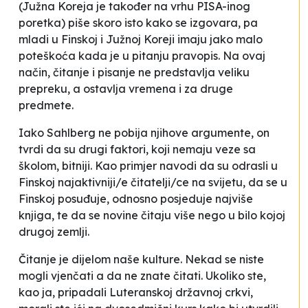
(Južna Koreja je također na vrhu PISA-inog
poretka) piše skoro isto kako se izgovara, pa
mladi u Finskoj i Južnoj Koreji imaju jako malo
poteškoća kada je u pitanju pravopis. Na ovaj
način, čitanje i pisanje ne predstavlja veliku
prepreku, a ostavlja vremena i za druge
predmete.
Iako Sahlberg ne pobija njihove argumente, on
tvrdi da su drugi faktori, koji nemaju veze sa
školom, bitniji. Kao primjer navodi da su odrasli u
Finskoj najaktivniji/e čitatelji/ce na svijetu, da se u
Finskoj posuđuje, odnosno posjeduje najviše
knjiga, te da se novine čitaju više nego u bilo kojoj
drugoj zemlji.
Čitanje je dijelom naše kulture. Nekad se niste
mogli vjenčati a da ne znate čitati. Ukoliko ste,
kao ja, pripadali Luteranskoj državnoj crkvi,