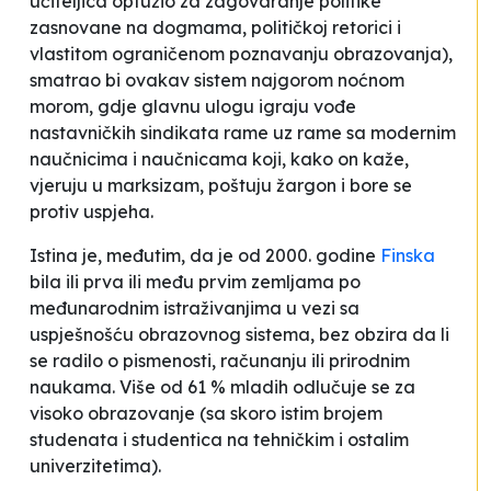
učiteljica optužio za zagovaranje politike
zasnovane na dogmama, političkoj retorici i
vlastitom ograničenom poznavanju obrazovanja),
smatrao bi ovakav sistem najgorom noćnom
morom, gdje glavnu ulogu igraju vođe
nastavničkih sindikata rame uz rame sa modernim
naučnicima i naučnicama koji, kako on kaže,
vjeruju u marksizam, poštuju žargon i bore se
protiv uspjeha
.
Istina je, međutim, da je od 2000. godine
Finska
bila ili prva ili među prvim zemljama po
međunarodnim istraživanjima u vezi sa
uspješnošću obrazovnog sistema, bez obzira da li
se radilo o pismenosti, računanju ili prirodnim
naukama. Više od 61 % mladih odlučuje se za
visoko obrazovanje (sa skoro istim brojem
studenata i studentica na tehničkim i ostalim
univerzitetima).