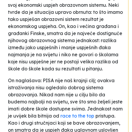
svoj ekonomski uspjeh obrazovnom sistemu.
Neki
tvrde da je situacija upravo obrnuta: to što imamo
tako uspješan obrazovni sistem rezultat je
ekonomskog uspjeha
. On, kao i većina građana i
građanki Finske, smatra da je najveće dostignuće
njihovog obrazovnog sistema jednakost: razlika
između jako uspješnih i manje uspješnih đaka
najmanja je na svijetu i niko ne govori o školama
koje nisu uspješne jer ne postoji velika razlika od
škole do škole kada su rezultati u pitanju.
On naglašava:
PISA nije naš krajnji cilj; ovakva
istraživanja nisu ogledalo dobrog sistema
obrazovanja. Nikad nam nije u cilju bilo da
budemo najbolji na svijetu, sve što smo željeli jeste
imati dobre škole dostupne svima. Jednakost nam
je uvijek bila bitnija od
race to the top
pristupa
.
Kao i drugi stručnjaci koji se bave obrazovanjem,
on smatra da je uspjeh đaka uglavnom uslovljen