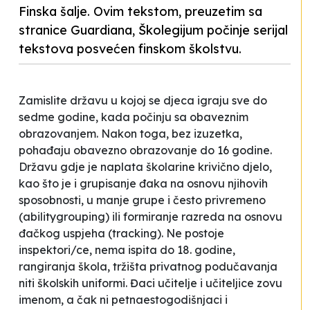
Finska šalje. Ovim tekstom, preuzetim sa
stranice Guardiana, Školegijum počinje serijal
tekstova posvećen finskom školstvu.
Zamislite državu u kojoj se djeca igraju sve do
sedme godine, kada počinju sa obaveznim
obrazovanjem. Nakon toga, bez izuzetka,
pohađaju obavezno obrazovanje do 16 godine.
Državu gdje je naplata školarine krivično djelo,
kao što je i grupisanje đaka na osnovu njihovih
sposobnosti, u manje grupe i često privremeno
(
abilitygrouping
) ili formiranje razreda na osnovu
đačkog uspjeha (
tracking
). Ne postoje
inspektori/ce, nema ispita do 18. godine,
rangiranja škola, tržišta privatnog podučavanja
niti školskih uniformi. Đaci učitelje i učiteljice zovu
imenom, a čak ni petnaestogodišnjaci i