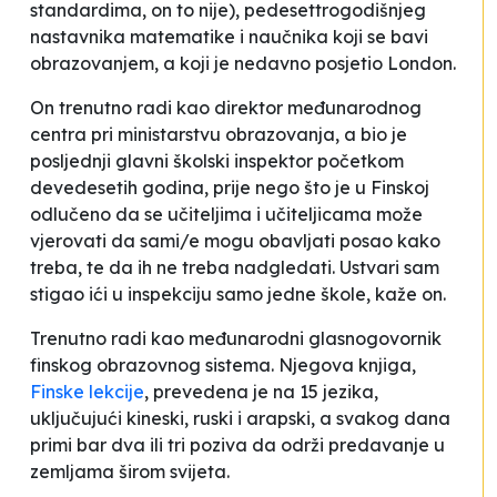
standardima, on to nije), pedesettrogodišnjeg
nastavnika matematike i naučnika koji se bavi
obrazovanjem, a koji je nedavno posjetio London.
On trenutno radi kao direktor međunarodnog
centra pri ministarstvu obrazovanja, a bio je
posljednji glavni školski inspektor početkom
devedesetih godina, prije nego što je u Finskoj
odlučeno da se učiteljima i učiteljicama može
vjerovati da sami/e mogu obavljati posao kako
treba, te da ih ne treba nadgledati.
Ustvari sam
stigao ići u inspekciju samo jedne škole
, kaže on.
Trenutno radi kao međunarodni glasnogovornik
finskog obrazovnog sistema. Njegova knjiga,
Finske lekcije
, prevedena je na 15 jezika,
uključujući kineski, ruski i arapski, a svakog dana
primi bar dva ili tri poziva da održi predavanje u
zemljama širom svijeta.