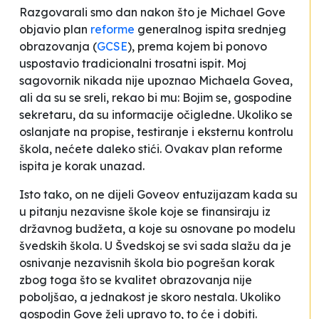
Razgovarali smo dan nakon što je Michael Gove
objavio plan
reforme
generalnog ispita srednjeg
obrazovanja (
GCSE
), prema kojem bi ponovo
uspostavio tradicionalni trosatni ispit. Moj
sagovornik nikada nije upoznao Michaela Govea,
ali da su se sreli, rekao bi mu:
Bojim se, gospodine
sekretaru, da su informacije očigledne. Ukoliko se
oslanjate na propise, testiranje i eksternu kontrolu
škola, nećete daleko stići. Ovakav plan reforme
ispita je korak unazad
.
Isto tako, on ne dijeli Goveov entuzijazam kada su
u pitanju nezavisne škole koje se finansiraju iz
državnog budžeta, a koje su osnovane po modelu
švedskih škola.
U Švedskoj se svi sada slažu da je
osnivanje nezavisnih škola bio pogrešan korak
zbog toga što se kvalitet obrazovanja nije
poboljšao, a jednakost je skoro nestala. Ukoliko
gospodin Gove želi upravo to, to će i dobiti
.