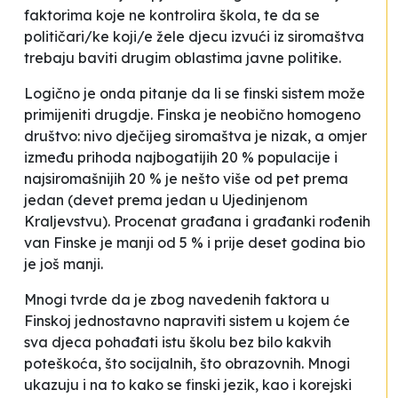
faktorima koje ne kontrolira škola, te da se
političari/ke koji/e žele djecu izvući iz siromaštva
trebaju baviti drugim oblastima javne politike.
Logično je onda pitanje da li se finski sistem može
primijeniti drugdje. Finska je neobično homogeno
društvo: nivo dječijeg siromaštva je nizak, a omjer
između prihoda najbogatijih 20 % populacije i
najsiromašnijih 20 % je nešto više od pet prema
jedan (devet prema jedan u Ujedinjenom
Kraljevstvu). Procenat građana i građanki rođenih
van Finske je manji od 5 % i prije deset godina bio
je još manji.
Mnogi tvrde da je zbog navedenih faktora u
Finskoj jednostavno napraviti sistem u kojem će
sva djeca pohađati istu školu bez bilo kakvih
poteškoća, što socijalnih, što obrazovnih. Mnogi
ukazuju i na to kako se finski jezik, kao i korejski