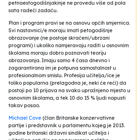
petnaestogodišnjakinje ne provedu više od pola
sata radeći zadaću.
Plan i program pravi se na osnovu općih smjernica.
Svi nastavnici/e moraju imati petogodišnje
obrazovanje (ne postoje skraćeni/ubrzani
programi) i ukoliko namjeravaju raditi u osnovnim
školama moraju dobro poznavati teoriju
obrazovanja. Imaju samo 4 časa dnevno i
zagarantirana im je potpuna samostalnost u
profesionalnom smislu. Profesija učitelja/ice je
toliko popularna (prelagodna je, neki će reći) da
postoji po 10 prijava na svako upražnjeno mjesto u
osnovnim školama, a tek 10 do 15 % ljudi napusti
takav posao.
Michael Cove
(član Britanske konzervativne
partije i predstavnik u parlamentu kojeg je 2013.
godine britanski državni sindikat učitelja i