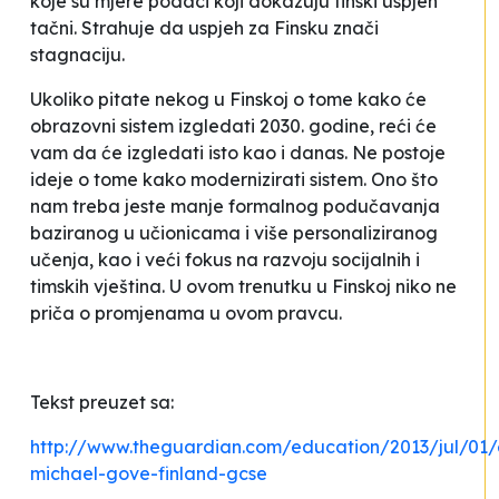
koje su mjere podaci koji dokazuju finski uspjeh
tačni. Strahuje da uspjeh za Finsku znači
stagnaciju.
Ukoliko pitate nekog u Finskoj o tome kako će
obrazovni sistem izgledati 2030. godine, reći će
vam da će izgledati isto kao i danas. Ne postoje
ideje o tome kako modernizirati sistem. Ono što
nam treba jeste manje formalnog podučavanja
baziranog u učionicama i više personaliziranog
učenja, kao i veći fokus na razvoju socijalnih i
timskih vještina. U ovom trenutku u Finskoj niko ne
priča o promjenama u ovom pravcu
.
Tekst preuzet sa:
http://www.theguardian.com/education/2013/jul/01/
michael-gove-finland-gcse