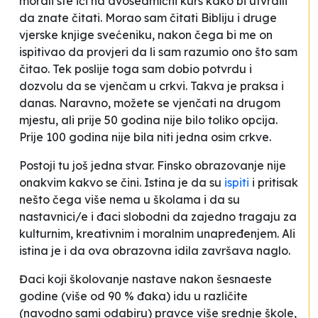
morali ste ići na dvosedmični kurs kako bi utvrdili
da znate čitati. Morao sam čitati Bibliju i druge
vjerske knjige svećeniku, nakon čega bi me on
ispitivao da provjeri da li sam razumio ono što sam
čitao. Tek poslije toga sam dobio potvrdu i
dozvolu da se vjenčam u crkvi. Takva je praksa i
danas. Naravno, možete se vjenčati na drugom
mjestu, ali prije 50 godina nije bilo toliko opcija.
Prije 100 godina nije bila niti jedna osim crkve
.
Postoji tu još jedna stvar. Finsko obrazovanje nije
onakvim kakvo se čini. Istina je da su
ispiti
i pritisak
nešto čega više nema u školama i da su
nastavnici/e i đaci slobodni da zajedno tragaju za
kulturnim, kreativnim i moralnim unapređenjem. Ali
istina je i da ova obrazovna idila završava naglo.
Đaci koji školovanje nastave nakon šesnaeste
godine (više od 90 % đaka) idu u različite
(navodno sami odabiru) pravce više srednje škole,