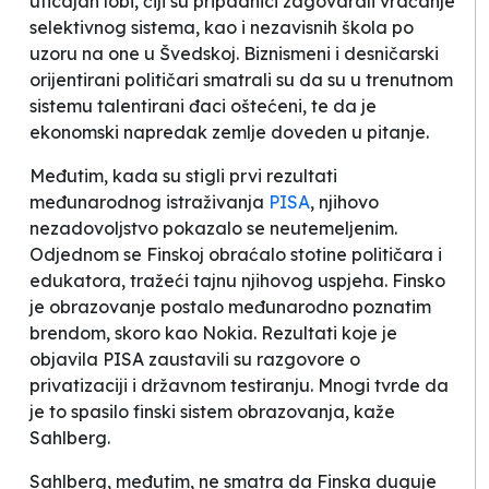
uticajan lobi, čiji su pripadnici zagovarali vraćanje
selektivnog sistema, kao i nezavisnih škola po
uzoru na one u Švedskoj. Biznismeni i desničarski
orijentirani političari smatrali su da su u trenutnom
sistemu talentirani đaci oštećeni, te da je
ekonomski napredak zemlje doveden u pitanje.
Međutim, kada su stigli prvi rezultati
međunarodnog istraživanja
PISA
, njihovo
nezadovoljstvo pokazalo se neutemeljenim.
Odjednom se Finskoj obraćalo stotine političara i
edukatora, tražeći tajnu njihovog uspjeha. Finsko
je obrazovanje postalo međunarodno poznatim
brendom, skoro kao Nokia.
Rezultati koje je
objavila PISA zaustavili su razgovore o
privatizaciji i državnom testiranju. Mnogi tvrde da
je to spasilo finski sistem obrazovanja
, kaže
Sahlberg.
Sahlberg, međutim, ne smatra da Finska duguje