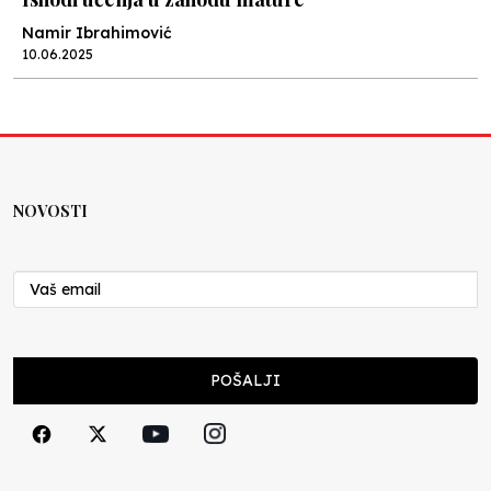
Namir Ibrahimović
10.06.2025
Kraj školske godine, fotofiniš
Anes Osmić
04.06.2025
NOVOSTI
Reformar’s Coming
Nenad Veličković
29.10.2024
Cuke i djeca
POŠALJI
Školegijum redakcija
06.12.2023
Francuski i može i ne može, ali turski može