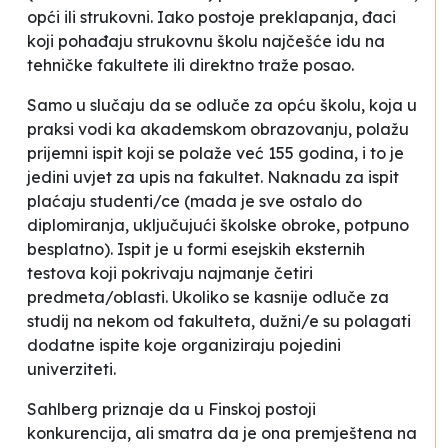
opći ili strukovni. Iako postoje preklapanja, đaci
koji pohađaju strukovnu školu najčešće idu na
tehničke fakultete ili direktno traže posao.
Samo u slučaju da se odluče za opću školu, koja u
praksi vodi ka akademskom obrazovanju, polažu
prijemni ispit koji se polaže već 155 godina, i to je
jedini uvjet za upis na fakultet. Naknadu za ispit
plaćaju studenti/ce (mada je sve ostalo do
diplomiranja, uključujući školske obroke, potpuno
besplatno). Ispit je u formi esejskih eksternih
testova koji pokrivaju najmanje četiri
predmeta/oblasti. Ukoliko se kasnije odluče za
studij na nekom od fakulteta, dužni/e su polagati
dodatne ispite koje organiziraju pojedini
univerziteti.
Sahlberg priznaje da u Finskoj postoji
konkurencija, ali smatra da je ona premještena na