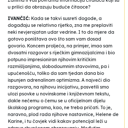
u prilici da obrazuju buduće čitaoce?
IVANČIĆ:
Kada se takvi susreti dogode, a
događaju se relativno rijetko, zna me preplaviti
neki nevjerojatan udar vedrine. I to do mjere da
gotovo poništava ovo što sam vam dosad
govorio. Koncem proljeća, na primjer, imao sam
dvosatni razgovor s riječkim gimnazijalcima i bio
potpuno impresioniran njihovim kritičkim
razmišljanjima, slobodoumnim stavovima, pa i
upućenošću, toliko da sam tjedan dana bio
ispunjen adrenalinom optimizma. A najveći dio
razgovora, na njihovu inicijativu, posvetili smo
ulozi psovke u novinskome i književnom tekstu,
dakle nečemu o čemu se u oficijelnom dijelu
školskog programa, kao, ne treba pričati. To je,
naravno, plod rada njihove nastavnice, Helene de
Karine, i tu čovjek vidi kakav potencijal leži u
zdravo shvaćenom obrazovanju. Međutim,