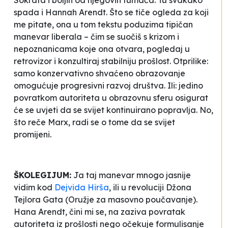
spada i Hannah Arendt. Što se tiče ogleda za koji
me pitate, ona u tom tekstu poduzima tipičan
manevar liberala – čim se suočiš s krizom i
nepoznanicama koje ona otvara, pogledaj u
retrovizor i konzultiraj stabilniju prošlost. Otprilike:
samo konzervativno shvaćeno obrazovanje
omogućuje progresivni razvoj društva. Ili: jedino
povratkom autoriteta u obrazovnu sferu osigurat
će se uvjeti da se svijet kontinuirano popravlja. No,
što reče Marx, radi se o tome da se svijet
promijeni.
ŠKOLEGIJUM:
Ja taj manevar mnogo jasnije
vidim kod
Dejvida Hirša
, ili u revoluciji Džona
Tejlora Gata (
Oružje za masovno poučavanje
).
Hana Arendt, čini mi se, na zaziva povratak
autoriteta iz prošlosti nego očekuje formulisanje