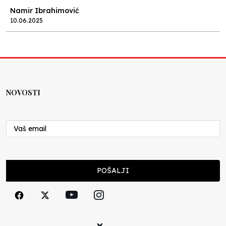
Namir Ibrahimović
10.06.2025
Kraj školske godine, fotofiniš
Anes Osmić
04.06.2025
NOVOSTI
Reformar’s Coming
Nenad Veličković
29.10.2024
Cuke i djeca
POŠALJI
Školegijum redakcija
06.12.2023
Francuski i može i ne može, ali turski može