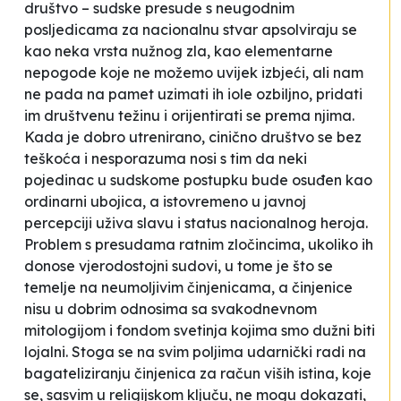
društvo – sudske presude s neugodnim
posljedicama za
nacionalnu stvar
apsolviraju se
kao neka vrsta nužnog zla, kao elementarne
nepogode koje ne možemo uvijek izbjeći, ali nam
ne pada na pamet uzimati ih iole ozbiljno, pridati
im društvenu težinu i orijentirati se prema njima.
Kada je dobro utrenirano, cinično društvo se bez
teškoća i nesporazuma nosi s tim da neki
pojedinac u sudskome postupku bude osuđen kao
ordinarni ubojica, a istovremeno u javnoj
percepciji uživa slavu i status nacionalnog heroja.
Problem s presudama ratnim zločincima, ukoliko ih
donose vjerodostojni sudovi, u tome je što se
temelje na neumoljivim činjenicama, a činjenice
nisu u dobrim odnosima sa svakodnevnom
mitologijom i fondom svetinja kojima smo dužni biti
lojalni. Stoga se na svim poljima udarnički radi na
bagateliziranju činjenica za račun
viših istina
, koje
se, sasvim u religijskom ključu, ne mogu dokazati,