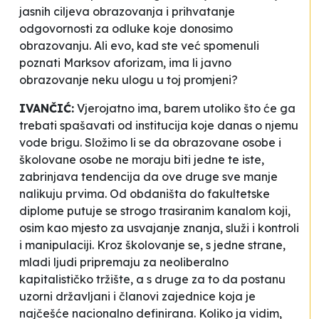
jasnih ciljeva obrazovanja i prihvatanje
odgovornosti za odluke koje donosimo
obrazovanju. Ali evo, kad ste već spomenuli
poznati Marksov aforizam, ima li javno
obrazovanje neku ulogu u toj promjeni?
IVANČIĆ:
Vjerojatno ima, barem utoliko što će ga
trebati spašavati od institucija koje danas o njemu
vode brigu. Složimo li se da obrazovane osobe i
školovane osobe ne moraju biti jedne te iste,
zabrinjava tendencija da ove druge sve manje
nalikuju prvima. Od obdaništa do fakultetske
diplome putuje se strogo trasiranim kanalom koji,
osim kao mjesto za usvajanje znanja, služi i kontroli
i manipulaciji. Kroz školovanje se, s jedne strane,
mladi ljudi pripremaju za neoliberalno
kapitalističko tržište, a s druge za to da postanu
uzorni državljani i članovi zajednice koja je
najčešće nacionalno definirana. Koliko ja vidim,