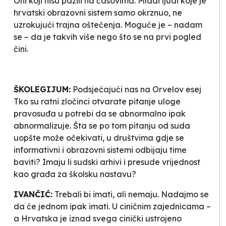
Oni koji nisu pazili na časovima. Mladi ljudi koje je
hrvatski obrazovni sistem samo okrznuo, ne
uzrokujući trajna oštećenja. Moguće je – nadam
se – da je takvih više nego što se na prvi pogled
čini.
ŠKOLEGIJUM:
Podsjećajući nas na Orvelov esej
Tko su ratni zločinci
otvarate pitanje uloge
pravosuđa u potrebi da se abnormalno ipak
abnormalizuje. Šta se po tom pitanju od suda
uopšte može očekivati, u društvima gdje se
informativni i obrazovni sistemi odbijaju time
baviti? Imaju li sudski arhivi i presude vrijednost
kao građa za školsku nastavu?
IVANČIĆ:
Trebali bi imati, ali nemaju. Nadajmo se
da će jednom ipak imati. U ciničnim zajednicama –
a Hrvatska je iznad svega cinički ustrojeno