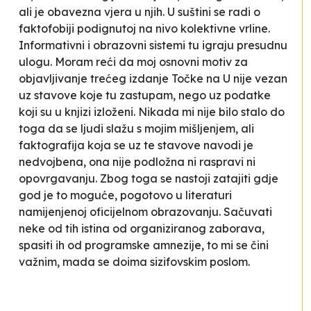
ali je obavezna vjera u njih. U suštini se radi o
faktofobiji podignutoj na nivo kolektivne vrline.
Informativni i obrazovni sistemi tu igraju presudnu
ulogu. Moram reći da moj osnovni motiv za
objavljivanje trećeg izdanje
Točke na U
nije vezan
uz stavove koje tu zastupam, nego uz podatke
koji su u knjizi izloženi. Nikada mi nije bilo stalo do
toga da se ljudi slažu s mojim mišljenjem, ali
faktografija koja se uz te stavove navodi je
nedvojbena, ona nije podložna ni raspravi ni
opovrgavanju. Zbog toga se nastoji zatajiti gdje
god je to moguće, pogotovo u literaturi
namijenjenoj oficijelnom obrazovanju. Sačuvati
neke od tih istina od organiziranog zaborava,
spasiti ih od programske amnezije, to mi se čini
važnim, mada se doima sizifovskim poslom.