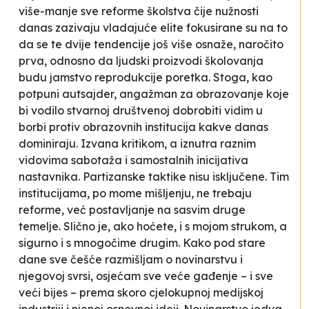
više-manje sve
reforme školstva
čije
nužnosti
danas zazivaju vladajuće elite fokusirane su na to
da se te dvije tendencije još više osnaže, naročito
prva, odnosno da ljudski proizvodi školovanja
budu jamstvo reprodukcije poretka. Stoga, kao
potpuni autsajder, angažman za obrazovanje koje
bi vodilo stvarnoj društvenoj dobrobiti vidim u
borbi protiv obrazovnih institucija kakve danas
dominiraju. Izvana kritikom, a iznutra raznim
vidovima sabotaža i samostalnih inicijativa
nastavnika. Partizanske taktike nisu isključene. Tim
institucijama, po mome mišljenju, ne trebaju
reforme
, već postavljanje na sasvim druge
temelje. Slično je, ako hoćete, i s mojom strukom, a
sigurno i s mnogočime drugim. Kako pod stare
dane sve češće razmišljam o novinarstvu i
njegovoj svrsi, osjećam sve veće gađenje – i sve
veći bijes – prema skoro cjelokupnoj medijskoj
industriji i njenoj osnovnoj
ideji
. Novinarstvo jedva