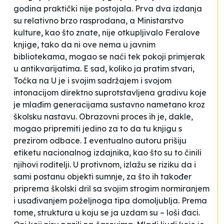
godina praktički nije postojala. Prva dva izdanja
su relativno brzo rasprodana, a Ministarstvo
kulture, kao što znate, nije otkupljivalo Feralove
knjige, tako da ni ove nema u javnim
bibliotekama, mogao se naći tek pokoji primjerak
u antikvarijatima. E sad, koliko ja pratim stvari,
Točka na U
je i svojim sadržajem i svojom
intonacijom direktno suprotstavljena gradivu koje
je mlađim generacijama sustavno nametano kroz
školsku nastavu. Obrazovni proces ih je, dakle,
mogao
pripremiti
jedino za to da tu knjigu s
prezirom odbace. I eventualno autoru prišiju
etiketu nacionalnog izdajnika, kao što su to činili
njihovi roditelji. U protivnom, izlažu se riziku da i
sami postanu objekti sumnje, za što ih također
priprema školski dril sa svojim strogim normiranjem
i usađivanjem poželjnoga tipa domoljublja. Prema
tome, struktura u koju se ja uzdam su – loši đaci.