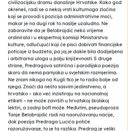
civilizacijsku dramu današnje Hrvatske. Kako god
okreneš, radi se o nekoj vrsti kulturnoga zločina
koji se provodi s pozicija administrativne moći,
makar je na dugi rok to nasilje uzaludno. Ne
zaboravite da je Belobrajdić neko vrijeme
ordinirala i u
ekspertnoj
komisiji Ministarstva
kulture, odlučujući koji će pisci dobivati financijske
poticaje iz budžeta, pa joj je dakle bila dodijeljena
i arbitrarna uloga u polju književnosti. S druge
strane, Predragova satirična i parodijska poezija
skoro da nema parnjaka u svjetskim razmjerima.
Ne znam nikoga na Kugli tko je to radio bolje od
njega. Znači da nešto sasvim jedinstveno, a
hrvatsko
– ako već inzistiraju na nacionalnoj
etiketi – ne može završiti u hrvatskoj školskoj
lektiri, a zadnji bofl može. Međutim, pseudoproza
Tanje Belobrajdić radi na naoružavanju nacije,
dok poezija Predraga Lucića potiče
razoružavanje, to je ta razlika. Predrag je veliki