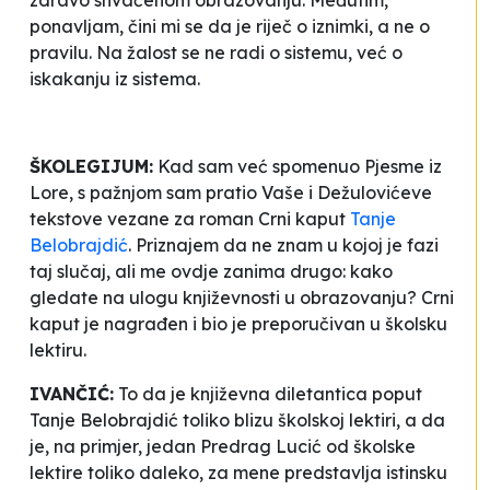
ponavljam, čini mi se da je riječ o iznimki, a ne o
pravilu. Na žalost se ne radi o sistemu, već o
iskakanju iz sistema.
ŠKOLEGIJUM:
Kad sam već spomenuo
Pjesme iz
Lore
, s pažnjom sam pratio Vaše i Dežulovićeve
tekstove vezane za roman
Crni kaput
Tanje
Belobrajdić
. Priznajem da ne znam u kojoj je fazi
taj slučaj, ali me ovdje zanima drugo: kako
gledate na ulogu književnosti u obrazovanju?
Crni
kaput
je nagrađen i bio je preporučivan u školsku
lektiru.
IVANČIĆ:
To da je književna diletantica poput
Tanje Belobrajdić toliko blizu školskoj lektiri, a da
je, na primjer, jedan Predrag Lucić od školske
lektire toliko daleko, za mene predstavlja istinsku