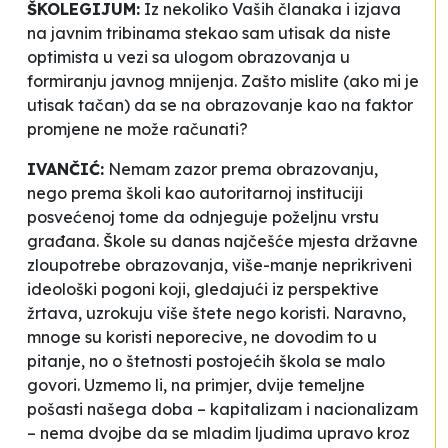
ŠKOLEGIJUM:
Iz nekoliko Vaših članaka i izjava
na javnim tribinama stekao sam utisak da niste
optimista u vezi sa ulogom obrazovanja u
formiranju javnog mnijenja. Zašto mislite (ako mi je
utisak tačan) da se na obrazovanje kao na faktor
promjene ne može računati?
IVANČIĆ:
Nemam zazor prema obrazovanju,
nego prema školi kao autoritarnoj instituciji
posvećenoj tome da odnjeguje poželjnu vrstu
građana. Škole su danas najčešće mjesta državne
zloupotrebe obrazovanja, više-manje neprikriveni
ideološki pogoni koji, gledajući iz perspektive
žrtava, uzrokuju više štete nego koristi. Naravno,
mnoge su koristi neporecive, ne dovodim to u
pitanje, no o štetnosti postojećih škola se malo
govori. Uzmemo li, na primjer, dvije temeljne
pošasti našega doba – kapitalizam i nacionalizam
– nema dvojbe da se mladim ljudima upravo kroz