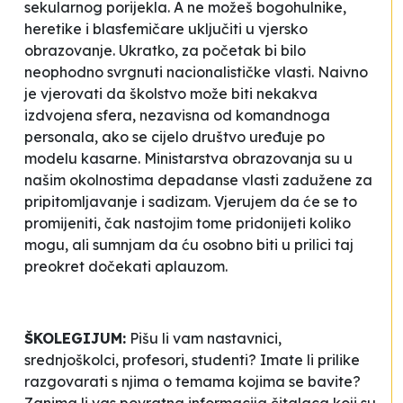
sekularnog porijekla. A ne možeš bogohulnike,
heretike i blasfemičare uključiti u vjersko
obrazovanje. Ukratko, za početak bi bilo
neophodno svrgnuti nacionalističke vlasti. Naivno
je vjerovati da školstvo može biti nekakva
izdvojena sfera, nezavisna od komandnoga
personala, ako se cijelo društvo uređuje po
modelu kasarne. Ministarstva obrazovanja su u
našim okolnostima depadanse vlasti zadužene za
pripitomljavanje i sadizam. Vjerujem da će se to
promijeniti, čak nastojim tome pridonijeti koliko
mogu, ali sumnjam da ću osobno biti u prilici taj
preokret dočekati aplauzom.
ŠKOLEGIJUM:
Pišu li vam nastavnici,
srednjoškolci, profesori, studenti? Imate li prilike
razgovarati s njima o temama kojima se bavite?
Zanima li vas
povratna informacija
čitalaca koji su