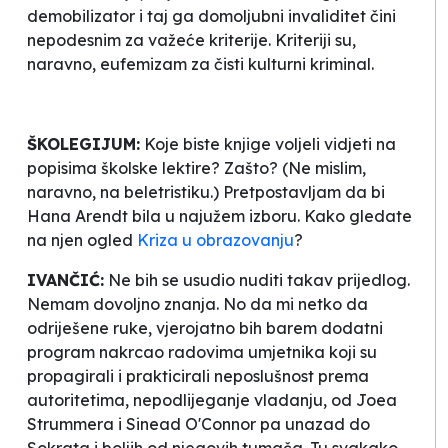
demobilizator i taj ga domoljubni invaliditet čini
nepodesnim za važeće kriterije.
Kriteriji
su,
naravno, eufemizam za čisti kulturni kriminal.
ŠKOLEGIJUM:
Koje biste knjige voljeli vidjeti na
popisima školske lektire? Zašto? (Ne mislim,
naravno, na beletristiku.) Pretpostavljam da bi
Hana Arendt bila u najužem izboru. Kako gledate
na njen ogled
Kriza u obrazovanju
?
IVANČIĆ:
Ne bih se usudio nuditi takav prijedlog.
Nemam dovoljno znanja. No da mi netko da
odriješene ruke, vjerojatno bih barem dodatni
program nakrcao radovima umjetnika koji su
propagirali i prakticirali neposlušnost prema
autoritetima, nepodlijeganje vladanju, od Joea
Strummera i Sinead O'Connor pa unazad do
Sokrata i boljih od njegovih tumača. Tu svakako