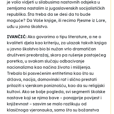
je volio vidjeti u silabusima nastavnih odsjeka u
zemljama nastalim iz jugoslavenskih socijalističkih
republika. Šta treba da se desi da to bude
moguće? Da Vaše knjige, ili recimo
Pjesme iz Lore
,
uđu u javno školstvo.
IVANČIĆ:
Ako govorimo o tipu literature, a ne o
kvaliteti djela kao kriteriju, za ulazak takvih knjiga
u javno školstvo bio bi nužan vrlo dramatičan
društveni preobražaj, skoro pa rušenje postojećeg
poretka, u svakom slučaju odbacivanje
nacionalizma kao načina života i mišljenja.
Trebalo bi posvećenim entitetima kao što su
država, nacija,
domovinski rat
i slično prestati
prilaziti s vjerskom poniznošću, kao da su religijski
kultovi. Ako se bolje pogleda, svi segmenti školske
nastave koji se njima bave – ponajprije povijest i
književnost – sasvim se malo razlikuju od
klasičnoga vjeronauka, samo što su božanstva