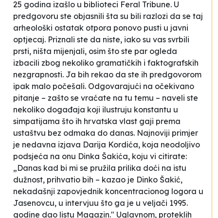
25 godina izašlo u biblioteci
Feral Tribune
. U
predgovoru ste objasnili šta su bili razlozi da se taj
arheološki ostatak otpora ponovo pusti u javni
optjecaj
. Priznali ste da niste, iako su vas
svrbili
prsti
, ništa mijenjali, osim što ste
par ogleda
izbacili zbog
nekoliko gramatičkih i faktografskih
nezgrapnosti
. Ja bih rekao da ste ih predgovorom
ipak malo počešali. Odgovarajući na očekivano
pitanje – zašto se vraćate na tu temu – naveli ste
nekoliko događaja koji ilustruju konstantu u
simpatijama što ih hrvatska vlast gaji prema
ustaštvu bez odmaka do danas. Najnoviji primjer
je nedavna izjava Darija Kordića, koja neodoljivo
podsjeća na onu Dinka Šakića, koju vi citirate:
„
Danas kad bi mi se pružila prilika doći na istu
dužnost, prihvatio bih
– kazao je Dinko Šakić,
nekadašnji zapovjednik koncentracionog logora u
Jasenovcu, u intervjuu što ga je u veljači 1995.
godine dao listu
Magazin
." Uglavnom, proteklih