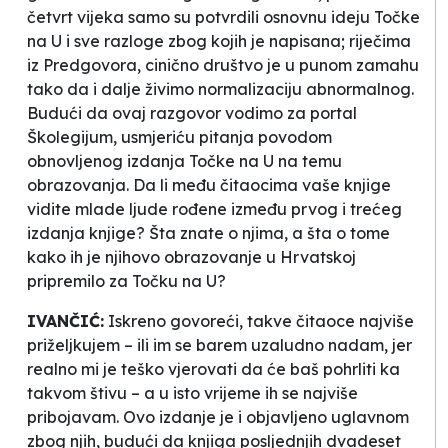
četvrt vijeka samo su potvrdili osnovnu ideju
Točke
na U
i sve razloge zbog kojih je napisana; riječima
iz Predgovora,
cinično društvo je u punom zamahu
tako da i dalje živimo
normalizaciju abnormalnog.
Budući da ovaj razgovor vodimo za portal
Školegijum, usmjeriću pitanja povodom
obnovljenog izdanja
Točke na U
na temu
obrazovanja. Da li među čitaocima vaše knjige
vidite mlade ljude rođene između prvog i trećeg
izdanja knjige? Šta znate o njima, a šta o tome
kako ih je njihovo obrazovanje u Hrvatskoj
pripremilo za
Točku na U
?
IVANČIĆ:
Iskreno govoreći, takve čitaoce najviše
priželjkujem – ili im se barem uzaludno nadam, jer
realno mi je teško vjerovati da će baš pohrliti ka
takvom štivu – a u isto vrijeme ih se najviše
pribojavam. Ovo izdanje je i objavljeno uglavnom
zbog njih, budući da knjiga posljednjih dvadeset